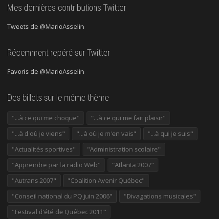
Mes dernières contributions Twitter
Tweets de @MarioAsselin
Récemment repéré sur Twitter
Favoris de @MarioAsselin
Des billets sur le même thème
"...à ce qui me choque"
"...à ce qui me fait plaisir"
"...à d'où je viens"
"...à où je m'en vais"
"...à qui je suis"
"Actualités sportives"
"Administration scolaire"
"Apprendre par la radio Web"
"Atlanta 2007"
"Autrans 2007"
"Coalition Avenir Québec"
"Conseil national du PQ juin 2006"
"Divagations musicales"
"Festival d'été de Québec 2011"