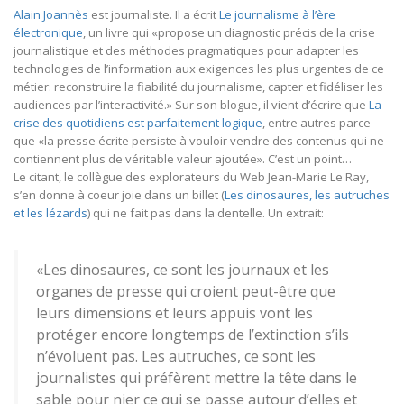
Alain Joannès
est journaliste. Il a écrit
Le journalisme à l’ère
électronique
, un livre qui «propose un diagnostic précis de la crise
journalistique et des méthodes pragmatiques pour adapter les
technologies de l’information aux exigences les plus urgentes de ce
métier: reconstruire la fiabilité du journalisme, capter et fidéliser les
audiences par l’interactivité.» Sur son blogue, il vient d’écrire que
La
crise des quotidiens est parfaitement logique
, entre autres parce
que «la presse écrite persiste à vouloir vendre des contenus qui ne
contiennent plus de véritable valeur ajoutée». C’est un point…
Le citant, le collègue des explorateurs du Web Jean-Marie Le Ray,
s’en donne à coeur joie dans un billet (
Les dinosaures, les autruches
et les lézards
) qui ne fait pas dans la dentelle. Un extrait:
«Les dinosaures, ce sont les journaux et les
organes de presse qui croient peut-être que
leurs dimensions et leurs appuis vont les
protéger encore longtemps de l’extinction s’ils
n’évoluent pas. Les autruches, ce sont les
journalistes qui préfèrent mettre la tête dans le
sable pour nier ce qui se passe autour d’elles et