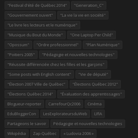
"Festival d'été de Québec 2014"
"Generation_C"
"Gouvernement ouvert"
"La vie la vie en société"
"Le livre les lecteurs et le numérique"
"Musique du Bout du Monde"
"One Laptop Per Child"
"Opossum"
"Ordre professionnel"
"Plan Numérique"
"Poitiers 2005"
"Pédagogie et nouvelles technologies"
"Réussite différenciée chez les filles et les garçons"
"Some posts with English content"
"Vie de député"
"Élection 2007 Ville de Québec"
"Élections Québec 2012"
"Élections Québec 2014"
"Évaluation des apprentissages"
Blogueur-reporter
CarrefourQc2006
Cinéma
EduBloggerCon
LesExplorateursduWeb
LIfIA
Partageons le savoir
Pédagogie et nouvelles technologies
Wikipédia
Zap-Québec
« Ludovia 2006 »