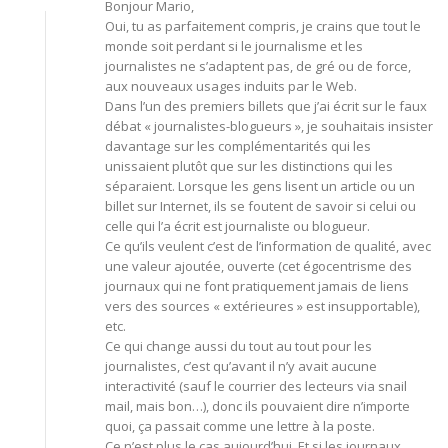
Bonjour Mario,
Oui, tu as parfaitement compris, je crains que tout le
monde soit perdant si le journalisme et les
journalistes ne s’adaptent pas, de gré ou de force,
aux nouveaux usages induits par le Web.
Dans l’un des premiers billets que j’ai écrit sur le faux
débat « journalistes-blogueurs », je souhaitais insister
davantage sur les complémentarités qui les
unissaient plutôt que sur les distinctions qui les
séparaient. Lorsque les gens lisent un article ou un
billet sur Internet, ils se foutent de savoir si celui ou
celle qui l’a écrit est journaliste ou blogueur.
Ce qu’ils veulent c’est de l’information de qualité, avec
une valeur ajoutée, ouverte (cet égocentrisme des
journaux qui ne font pratiquement jamais de liens
vers des sources « extérieures » est insupportable),
etc.
Ce qui change aussi du tout au tout pour les
journalistes, c’est qu’avant il n’y avait aucune
interactivité (sauf le courrier des lecteurs via snail
mail, mais bon…), donc ils pouvaient dire n’importe
quoi, ça passait comme une lettre à la poste.
Ce n’est plus le cas aujourd’hui. Et si les journaux