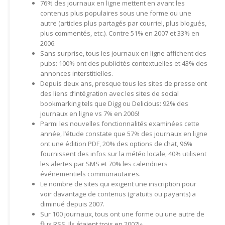
76% des journaux en ligne mettent en avant les
contenus plus populaires sous une forme ou une
autre (articles plus partagés par courriel, plus blogués,
plus commentés, etc.). Contre 51% en 2007 et 33% en
2006.
Sans surprise, tous les journaux en ligne affichent des
pubs: 100% ont des publicités contextuelles et 43% des
annonces interstitielles.
Depuis deux ans, presque tous les sites de presse ont
des liens d’intégration avec les sites de social
bookmarking tels que Digg ou Delicious: 92% des
journaux en ligne vs 7% en 2006!
Parmi les nouvelles fonctionnalités examinées cette
année, l’étude constate que 57% des journaux en ligne
ont une édition PDF, 20% des options de chat, 96%
fournissent des infos sur la météo locale, 40% utilisent
les alertes par SMS et 70% les calendriers
événementiels communautaires.
Le nombre de sites qui exigent une inscription pour
voir davantage de contenus (gratuits ou payants) a
diminué depuis 2007.
Sur 100 journaux, tous ont une forme ou une autre de
flux RSS. Ils étaient trois en 2007!»