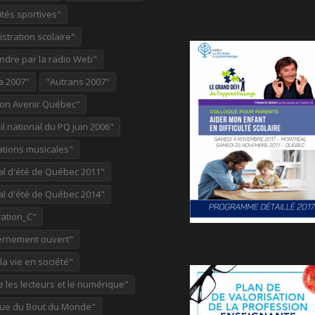
ités sportives"
stration scolaire"
ndre par la radio Web"
a 2007"
"Autrans 2007"
ion Avenir Québec"
l national du PQ juin 2006"
ations musicales"
al d'été de Québec 2011"
al d'été de Québec 2014"
ation_C"
rnement ouvert"
 la vie en société"
re les lecteurs et le numérique"
ue du Bout du Monde"