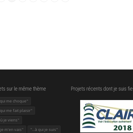
lets sur le même thème
Projets récents dont je suis fie
e qui me choque"
 qui me fait plaisir"
où je viens"
ù je m'en vais"
"...à qui je suis"