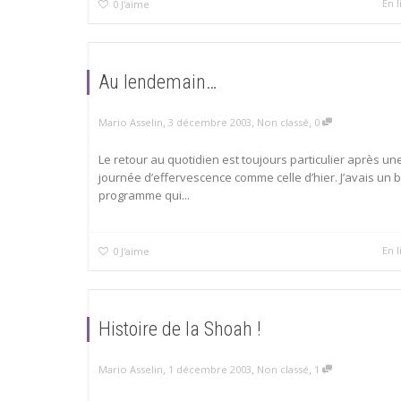
En l
0
J'aime
Au lendemain…
,
,
,
Mario Asselin
3 décembre 2003
Non classé
0
Le retour au quotidien est toujours particulier après un
journée d’effervescence comme celle d’hier. J’avais un 
programme qui...
En l
0
J'aime
Histoire de la Shoah !
,
,
,
Mario Asselin
1 décembre 2003
Non classé
1