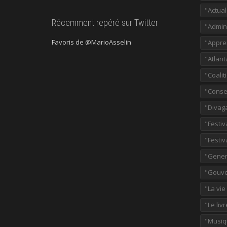
"Actual
Récemment repéré sur Twitter
"Admini
Favoris de @MarioAsselin
"Appre
"Atlant
"Coalit
"Consei
"Divag
"Festiv
"Festiv
"Gener
"Gouve
"La vie
"Le liv
"Musiq