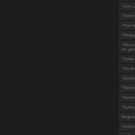
"One L
"Ordre
"Plan 
"Pédag
"Réussi
les gar
"Some p
"Vie d
"Électi
"Élect
"Élect
"Évalu
Blogue
Ciném