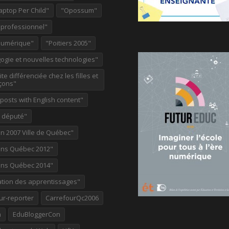
aptop Per Child"
"Opossum"
 professionnel"
Numérique"
"Poitiers 2005"
ogie et nouvelles technologies"
te différenciée chez les filles et
çons"
osts with English content"
e député"
on 2007 Ville de Québec"
ions Québec 2012"
ions Québec 2014"
ation des apprentissages"
ur-reporter
CarrefourQc2006
a
EduBloggerCon