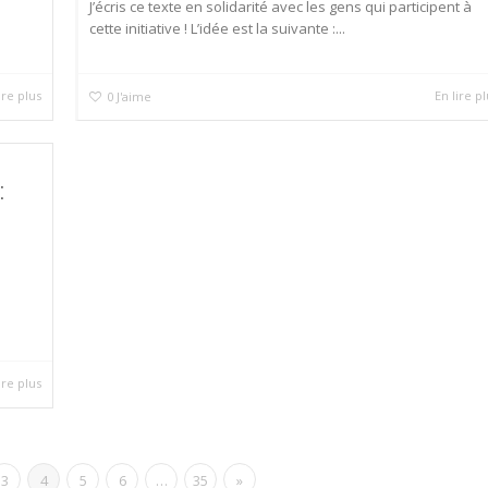
J’écris ce texte en solidarité avec les gens qui participent à
cette initiative ! L’idée est la suivante :...
ire plus
En lire pl
0
J'aime
:
ire plus
3
4
5
6
…
35
»