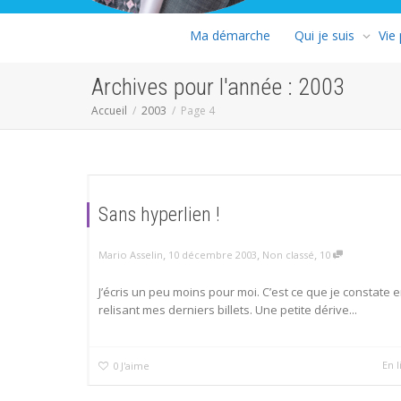
Ma démarche
Qui je suis
Vie
Archives pour l'année : 2003
Accueil
2003
Page 4
Sans hyperlien !
,
,
,
Mario Asselin
10 décembre 2003
Non classé
10
J’écris un peu moins pour moi. C’est ce que je constate 
relisant mes derniers billets. Une petite dérive...
En l
0
J'aime