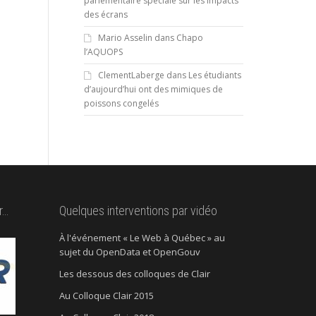
parlementaire spéciale sur les impacts
des écrans
Mario Asselin
dans
Chapo
l’AQUOPS
ClementLaberge
dans
Les étudiants
d’aujourd’hui ont des mimiques de
poissons congelés
r…
Quelques interventions par vidéo
À l'événement « Le Web à Québec » au
sujet du OpenData et OpenGouv
Les dessous des colloques de Clair
Au Colloque Clair 2015