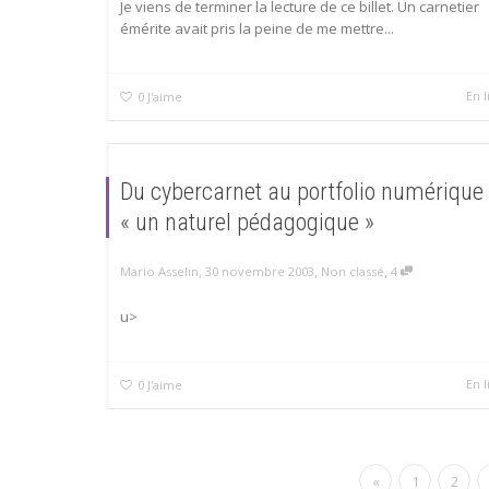
Je viens de terminer la lecture de ce billet. Un carnetier
émérite avait pris la peine de me mettre...
En l
0
J'aime
Du cybercarnet au portfolio numérique 
« un naturel pédagogique »
,
,
,
Mario Asselin
30 novembre 2003
Non classé
4
u>
En l
0
J'aime
«
1
2