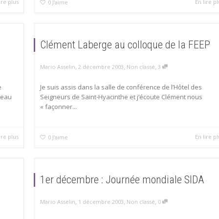
ire plus
En lire pl
0
J'aime
Clément Laberge au colloque de la FEEP
,
,
,
Mario Asselin
2 décembre 2003
Non classé
3
e
Je suis assis dans la salle de conférence de l’Hôtel des
beau
Seigneurs de Saint-Hyacinthe et j’écoute Clément nous
« façonner...
ire plus
En lire pl
0
J'aime
1er décembre : Journée mondiale SIDA
,
,
,
Mario Asselin
1 décembre 2003
Non classé
0