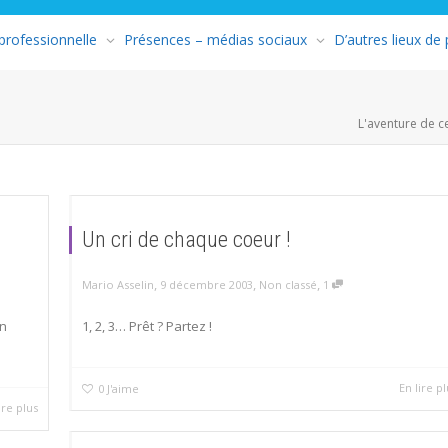
 professionnelle
Présences – médias sociaux
D’autres lieux de
L'aventure de c
Un cri de chaque coeur !
,
,
,
Mario Asselin
9 décembre 2003
Non classé
1
en
1, 2, 3… Prêt ? Partez !
En lire pl
0
J'aime
ire plus