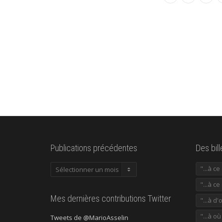
Publications précédentes
Des bil
Publications
"...à c
précédentes
"...à ce
Mes dernières contributions Twitter
"...à d'
"...à o
Tweets de @MarioAsselin