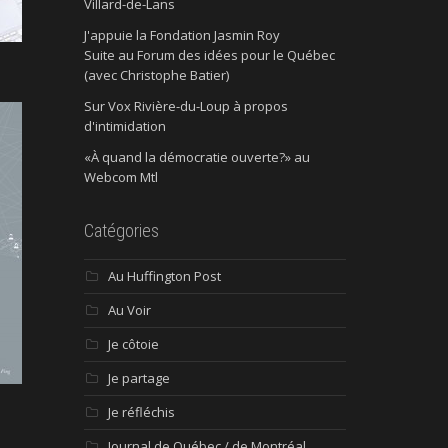
Villard-de-Lans
J'appuie la Fondation Jasmin Roy
Suite au Forum des idées pour le Québec
(avec Christophe Batier)
Sur Vox Rivière-du-Loup à propos
d'intimidation
«À quand la démocratie ouverte?» au
Webcom Mtl
Catégories
Au Huffington Post
Au Voir
Je côtoie
Je partage
Je réfléchis
Journal de Québec / de Montréal