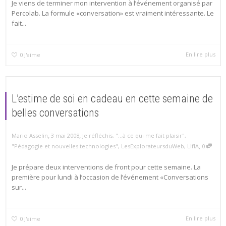
Je viens de terminer mon intervention à l’événement organisé par
Percolab. La formule «conversation» est vraiment intéressante. Le
fait...
En lire plus
0
J'aime
L’estime de soi en cadeau en cette semaine de
belles conversations
,
,
Mario Asselin
3 mai 2008
Je réfléchis
,
"...à ce qui me fait plaisir"
,
,
"Pédagogie et nouvelles technologies"
,
LesExplorateursduWeb
,
LIfIA
0
Je prépare deux interventions de front pour cette semaine. La
première pour lundi à l’occasion de l’événement «Conversations
sur...
En lire plus
0
J'aime