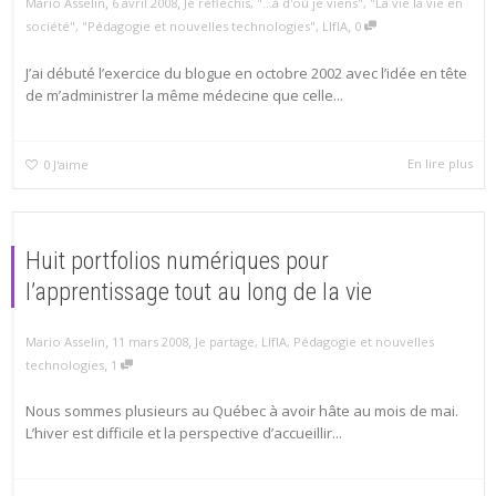
,
,
Mario Asselin
6 avril 2008
Je réfléchis
,
"...à d'où je viens"
,
"La vie la vie en
,
société"
,
"Pédagogie et nouvelles technologies"
,
LIfIA
0
J’ai débuté l’exercice du blogue en octobre 2002 avec l’idée en tête
de m’administrer la même médecine que celle...
En lire plus
0
J'aime
Huit portfolios numériques pour
l’apprentissage tout au long de la vie
,
,
Mario Asselin
11 mars 2008
Je partage
,
LIfIA
,
Pédagogie et nouvelles
,
technologies
1
Nous sommes plusieurs au Québec à avoir hâte au mois de mai.
L’hiver est difficile et la perspective d’accueillir...