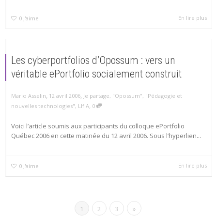
En lire plus
0
J'aime
Les cyberportfolios d’Opossum : vers un
véritable ePortfolio socialement construit
,
,
Mario Asselin
12 avril 2006
Je partage
,
"Opossum"
,
"Pédagogie et
,
nouvelles technologies"
,
LIfIA
0
Voici l’article soumis aux participants du colloque ePortfolio
Québec 2006 en cette matinée du 12 avril 2006. Sous l’hyperlien...
En lire plus
0
J'aime
1
2
3
»