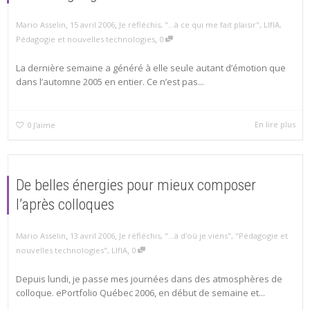
,
,
Mario Asselin
15 avril 2006
Je réfléchis
,
"...à ce qui me fait plaisir"
,
LIfIA
,
,
Pédagogie et nouvelles technologies
0
La dernière semaine a généré à elle seule autant d’émotion que
dans l’automne 2005 en entier. Ce n’est pas...
En lire plus
0
J'aime
De belles énergies pour mieux composer
l’après colloques
,
,
Mario Asselin
13 avril 2006
Je réfléchis
,
"...à d'où je viens"
,
"Pédagogie et
,
nouvelles technologies"
,
LIfIA
0
Depuis lundi, je passe mes journées dans des atmosphères de
colloque. ePortfolio Québec 2006, en début de semaine et...