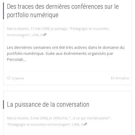
Des traces des dernières conférences sur le
portfolio numérique
,
,
Mario Asselin
17 mai 2008
Je partage
,
"Pédagogie et nouvelles
,
technologies"
,
LIfIA
0
Les dernières semaines ont été très actives dans le domaine du
portfolio numérique. Suite aux événements organisés par
Percolab...
En lire plus
0
J'aime
La puissance de la conversation
,
,
Mario Asselin
5 mai 2008
Je réfléchis
,
"...à ce qui me fait plaisir"
,
,
"Pédagogie et nouvelles technologies"
,
LIfIA
0