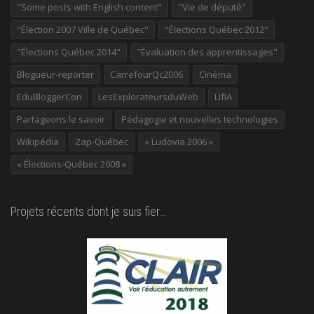
"Some posts with English content"
"Vie de député"
"Élection 2007 Ville de Québec"
"Élections Québec 2012"
"Élections Québec 2014"
"Évaluation des apprentissages"
Blogueur-reporter
CarrefourQc2006
Cinéma
EduBloggerCon
LesExplorateursduWeb
LIfIA
Partageons le savoir
Pédagogie et nouvelles technologies
Wikipédia
Zap-Québec
« Ludovia 2006 »
« Élections-Québec 2008 »
Projets récents dont je suis fier…