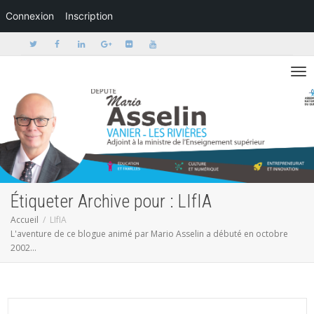
Connexion
Inscription
Activer/dé
Étiqueter Archive pour : LIfIA
Accueil
LIfIA
L'aventure de ce blogue animé par Mario Asselin a débuté en octobre
2002...