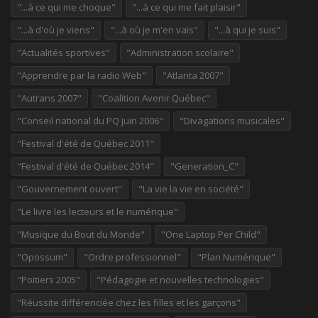
"...à ce qui me choque"
"...à ce qui me fait plaisir"
"...à d'où je viens"
"...à où je m'en vais"
"...à qui je suis"
"Actualités sportives"
"Administration scolaire"
"Apprendre par la radio Web"
"Atlanta 2007"
"Autrans 2007"
"Coalition Avenir Québec"
"Conseil national du PQ juin 2006"
"Divagations musicales"
"Festival d'été de Québec 2011"
"Festival d'été de Québec 2014"
"Generation_C"
"Gouvernement ouvert"
"La vie la vie en société"
"Le livre les lecteurs et le numérique"
"Musique du Bout du Monde"
"One Laptop Per Child"
"Opossum"
"Ordre professionnel"
"Plan Numérique"
"Poitiers 2005"
"Pédagogie et nouvelles technologies"
"Réussite différenciée chez les filles et les garçons"