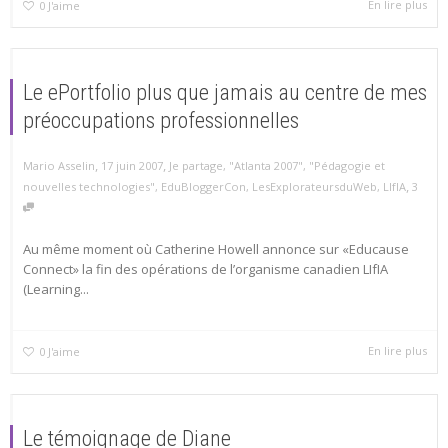
En lire plus
0
J'aime
Le ePortfolio plus que jamais au centre de mes
préoccupations professionnelles
,
,
Mario Asselin
17 juin 2007
Je partage
,
"Atlanta 2007"
,
"Pédagogie et
,
nouvelles technologies"
,
EduBloggerCon
,
LesExplorateursduWeb
,
LIfIA
3
Au même moment où Catherine Howell annonce sur «Educause
Connect» la fin des opérations de l’organisme canadien LIfIA
(Learning...
En lire plus
0
J'aime
Le témoignage de Diane