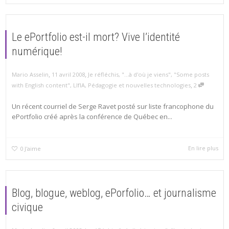
Le ePortfolio est-il mort? Vive l’identité
numérique!
,
,
Mario Asselin
11 avril 2008
Je réfléchis
,
"...à d'où je viens"
,
"Some posts
,
with English content"
,
LIfIA
,
Pédagogie et nouvelles technologies
2
Un récent courriel de Serge Ravet posté sur liste francophone du
ePortfolio créé après la conférence de Québec en...
En lire plus
0
J'aime
Blog, blogue, weblog, ePorfolio… et journalisme
civique