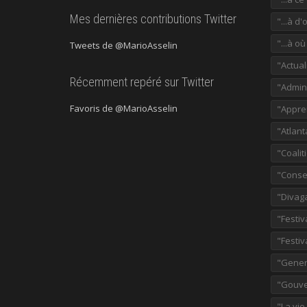
Mes dernières contributions Twitter
"...à d'
"...à o
Tweets de @MarioAsselin
"Actual
Récemment repéré sur Twitter
"Admini
Favoris de @MarioAsselin
"Appre
"Atlant
"Coalit
"Consei
"Divag
"Festiv
"Festiv
"Gener
"Gouve
"La vie