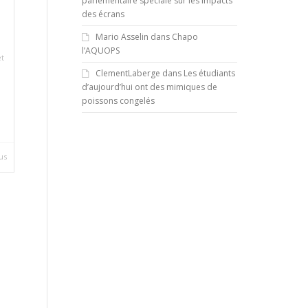
parlementaire spéciale sur les impacts
des écrans
Mario Asselin
dans
Chapo
l’AQUOPS
et
ClementLaberge
dans
Les étudiants
d’aujourd’hui ont des mimiques de
poissons congelés
us