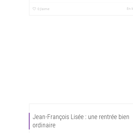
En l
0
J'aime
Jean-François Lisée : une rentrée bien
ordinaire