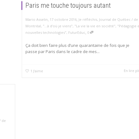
Paris me touche toujours autant
,
,
Mario Asselin
17 octobre 2016
Je réfléchis
,
Journal de Québec / de
Montréal
,
"...à d'où je viens"
,
"La vie la vie en société"
,
"Pédagogie 
,
nouvelles technologies"
,
FuturEduc
0
Ça doit bien faire plus d’une quarantaine de fois que je
passe par Paris dans le cadre de mes...
En lire pl
1
J'aime
/ de