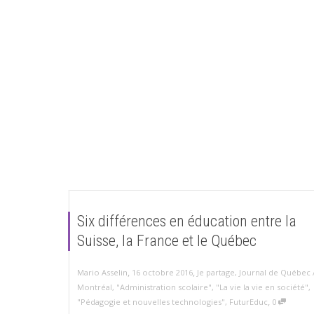
Six différences en éducation entre la
Suisse, la France et le Québec
,
,
Mario Asselin
16 octobre 2016
Je partage
,
Journal de Québec 
Montréal
,
"Administration scolaire"
,
"La vie la vie en société"
,
,
"Pédagogie et nouvelles technologies"
,
FuturEduc
0