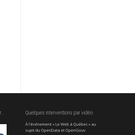
r…
Quelques interventions par vidéo
À l'événement « Le Web à Québec » au
sujet du OpenData et OpenGouv