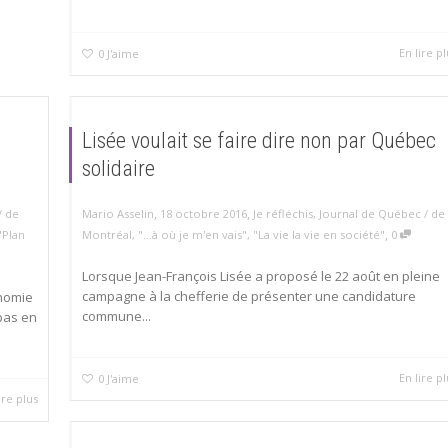
En lire pl
0
J'aime
Lisée voulait se faire dire non par Québec
solidaire
,
,
/ de
Mario Asselin
18 octobre 2016
Je réfléchis
,
Journal de Québec / de
,
"Plan
Montréal
,
"...à où je m'en vais"
,
"La vie la vie en société"
0
Lorsque Jean-François Lisée a proposé le 22 août en pleine
campagne à la chefferie de présenter une candidature
onomie
commune...
 pas en
En lire pl
0
J'aime
ire plus