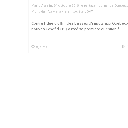
,
,
Mario Asselin
24 octobre 2016
Je partage
,
Journal de Québec 
,
Montréal
,
"La vie la vie en société"
0
Contre l'idée d'offrir des baisses d'impôts aux Québécoi
nouveau chef du PQ a raté sa première question à...
En l
0
J'aime