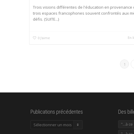
Trois visions différentes de l'éducation en provenance
trois espaces francophones souvent confrontés aux 
défis. (SUITE...)
En l
0
J'aime
1
Publications précédentes
Des bil
Publications
"...à c
précédentes
"...à ce