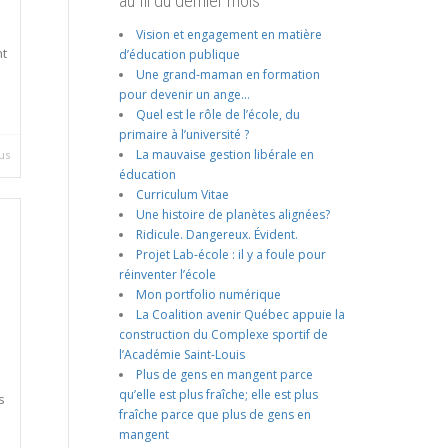
au fil du dernier mois
Vision et engagement en matière
nt
d’éducation publique
Une grand-maman en formation
pour devenir un ange…
Quel est le rôle de l’école, du
primaire à l’université ?
La mauvaise gestion libérale en
us
éducation
Curriculum Vitae
Une histoire de planètes alignées?
Ridicule. Dangereux. Évident.
Projet Lab-école : il y a foule pour
réinventer l’école
Mon portfolio numérique
La Coalition avenir Québec appuie la
construction du Complexe sportif de
e
l’Académie Saint-Louis
Plus de gens en mangent parce
qu’elle est plus fraîche; elle est plus
s
fraîche parce que plus de gens en
mangent