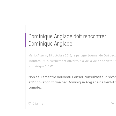
Dominique Anglade doit rencontrer
Dominique Anglade
,
,
Mario Asselin
19 octobre 2016
Je partage
,
Journal de Québec 
Montréal
,
"Gouvernement ouvert"
,
"La vie la vie en société"
,
,
Numérique"
0
Non seulement le nouveau Conseil consultatif sur l’éc
et l’innovation formé par Dominique Anglade ne tient-il
compte...
En l
0
J'aime