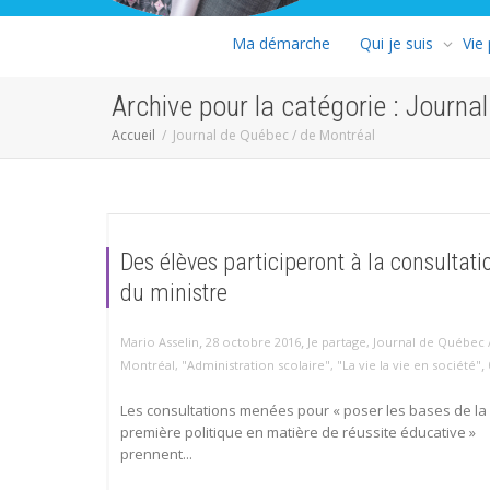
Ma démarche
Qui je suis
Vie
Archive pour la catégorie : Journa
Accueil
Journal de Québec / de Montréal
Des élèves participeront à la consultati
du ministre
,
,
Mario Asselin
28 octobre 2016
Je partage
,
Journal de Québec 
,
Montréal
,
"Administration scolaire"
,
"La vie la vie en société"
Les consultations menées pour « poser les bases de la
première politique en matière de réussite éducative »
prennent...