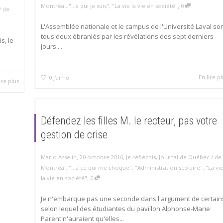
,
Montréal
,
"...à qui je suis"
,
"La vie la vie en société"
0
/ de
L'Assemblée nationale et le campus de l'Université Laval so
tous deux ébranlés par les révélations des sept derniers
s, le
jours....
En lire pl
0
J'aime
ire plus
Défendez les filles M. le recteur, pas votre
gestion de crise
,
,
Mario Asselin
20 octobre 2016
Je réfléchis
,
Journal de Québec / de
Montréal
,
"...à ce qui me choque"
,
"Administration scolaire"
,
"La vi
,
la vie en société"
0
Je n'embarque pas une seconde dans l'argument de certain
selon lequel des étudiantes du pavillon Alphonse-Marie
Parent n'auraient qu'elles...