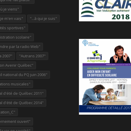
où je viens"
ù je m'en vais"
"...à qui je suis"
ités sportives"
stration scolaire"
ndre par la radio Web"
a 2007"
"Autrans 2007"
ion Avenir Québec"
l national du PQ juin 2006"
ations musicales"
al d'été de Québec 2011"
al d'été de Québec 2014"
ation_C"
rnement ouvert"
 la vie en société"