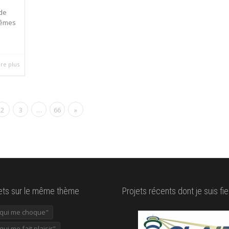
 de
mêmes
ire plus
2
3
…
66
»
lets sur le même thème
Projets récents dont je suis fie
e qui me choque"
 qui me fait plaisir"