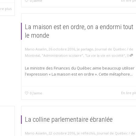
En lire pl
0
J'aime
ire plus
La maison est en ordre, on a endormi tout
le monde
,
,
Mario Asselin
26 octobre 2016
Je partage
,
Journal de Québec / de
,
Montréal
,
"Administration scolaire"
,
"La vie la vie en société"
0
Le ministre des Finances du Québec aime beaucoup utiliser
l'expression « La maison est en ordre ». Cette métaphore...
En lire pl
0
J'aime
La colline parlementaire ébranlée
,
,
Mario Asselin
22 octobre 2016
Je réfléchis
,
Journal de Québec / de