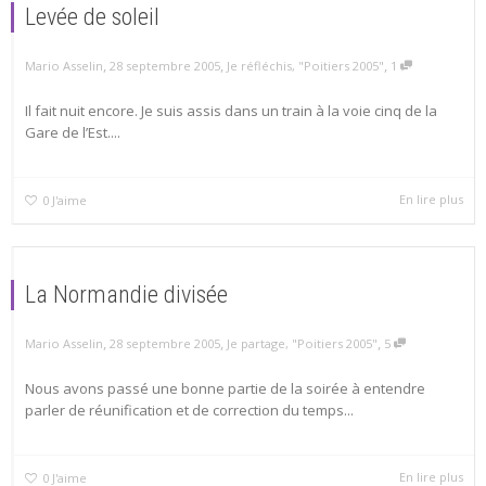
Levée de soleil
,
,
,
Mario Asselin
28 septembre 2005
Je réfléchis
,
"Poitiers 2005"
1
Il fait nuit encore. Je suis assis dans un train à la voie cinq de la
Gare de l’Est....
En lire plus
0
J'aime
La Normandie divisée
,
,
,
Mario Asselin
28 septembre 2005
Je partage
,
"Poitiers 2005"
5
Nous avons passé une bonne partie de la soirée à entendre
parler de réunification et de correction du temps...
En lire plus
0
J'aime