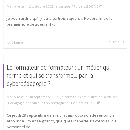
,
,
,
Mario Asselin
2 octobre 2005
Je partage
,
"Poitiers 2005"
0
Je pourrai dire qu’il y aura eu trois séjours à Poitiers. Entre le
premier et le deuxième, il y...
En lire plus
0
J'aime
Le formateur de formateur : un métier qui
forme et qui se transforme… par la
cyberpédagogie ?
,
,
Mario Asselin
30 septembre 2005
Je partage
,
"Administration scolaire"
,
,
"Pédagogie et nouvelles technologies"
,
"Poitiers 2005"
1
Ce jeudi 29 septembre dernier, j’avais l’occasion de rencontrer
autour de 125 enseignants, quelques inspecteurs d’écoles, du
personnel de...