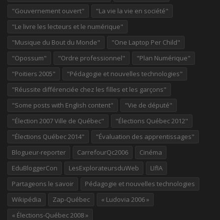
"Gouvernement ouvert"
"La vie la vie en société"
"Le livre les lecteurs et le numérique"
"Musique du Bout du Monde"
"One Laptop Per Child"
"Opossum"
"Ordre professionnel"
"Plan Numérique"
"Poitiers 2005"
"Pédagogie et nouvelles technologies"
"Réussite différenciée chez les filles et les garçons"
"Some posts with English content"
"Vie de député"
"Élection 2007 Ville de Québec"
"Élections Québec 2012"
"Élections Québec 2014"
"Évaluation des apprentissages"
Blogueur-reporter
CarrefourQc2006
Cinéma
EduBloggerCon
LesExplorateursduWeb
LIfIA
Partageons le savoir
Pédagogie et nouvelles technologies
Wikipédia
Zap-Québec
« Ludovia 2006 »
« Élections-Québec 2008 »