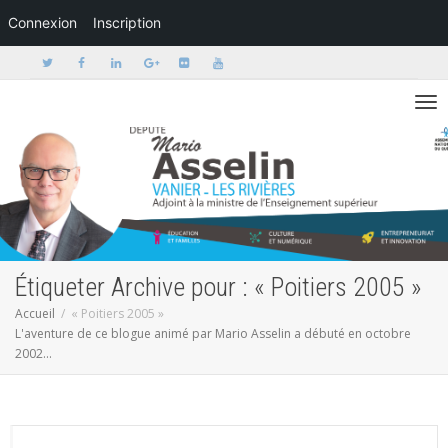
Connexion
Inscription
Activer/dé
Étiqueter Archive pour : « Poitiers 2005 »
Accueil
« Poitiers 2005 »
L'aventure de ce blogue animé par Mario Asselin a débuté en octobre
2002...