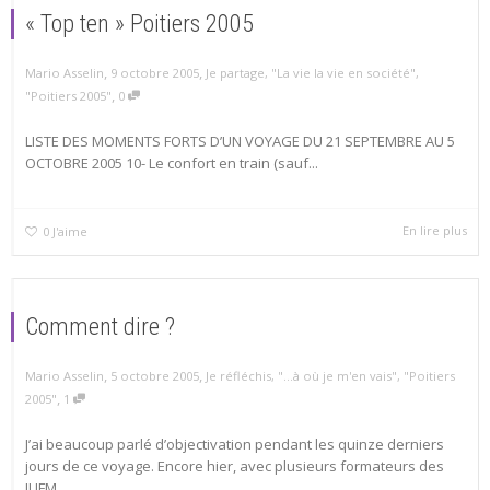
« Top ten » Poitiers 2005
,
,
Mario Asselin
9 octobre 2005
Je partage
,
"La vie la vie en société"
,
,
"Poitiers 2005"
0
LISTE DES MOMENTS FORTS D’UN VOYAGE DU 21 SEPTEMBRE AU 5
OCTOBRE 2005 10- Le confort en train (sauf...
En lire plus
0
J'aime
Comment dire ?
,
,
Mario Asselin
5 octobre 2005
Je réfléchis
,
"...à où je m'en vais"
,
"Poitiers
,
2005"
1
J’ai beaucoup parlé d’objectivation pendant les quinze derniers
jours de ce voyage. Encore hier, avec plusieurs formateurs des
IUFM...