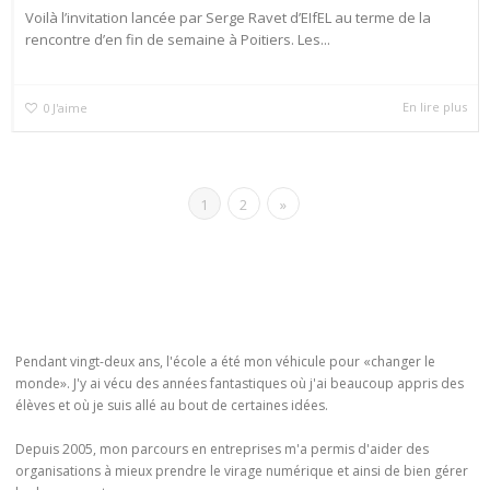
Voilà l’invitation lancée par Serge Ravet d’EIfEL au terme de la
rencontre d’en fin de semaine à Poitiers. Les...
En lire plus
0
J'aime
1
2
»
Pendant vingt-deux ans, l'école a été mon véhicule pour «changer le
monde». J'y ai vécu des années fantastiques où j'ai beaucoup appris des
élèves et où je suis allé au bout de certaines idées.
Depuis 2005, mon parcours en entreprises m'a permis d'aider des
organisations à mieux prendre le virage numérique et ainsi de bien gérer