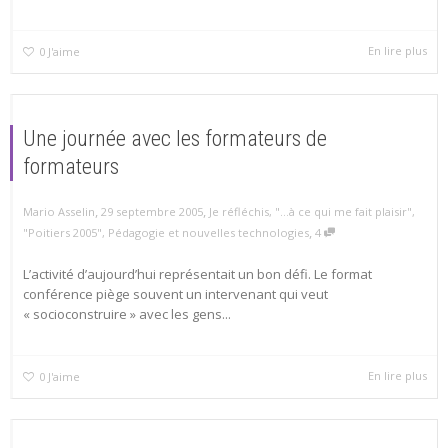
En lire plus
0
J'aime
Une journée avec les formateurs de
formateurs
,
,
Mario Asselin
29 septembre 2005
Je réfléchis
,
"...à ce qui me fait plaisir"
,
,
"Poitiers 2005"
,
Pédagogie et nouvelles technologies
4
L’activité d’aujourd’hui représentait un bon défi. Le format
conférence piège souvent un intervenant qui veut
« socioconstruire » avec les gens...
En lire plus
0
J'aime