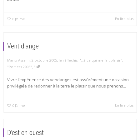
En lire plus
0
J'aime
Vent d’ange
,
,
Mario Asselin
2 octobre 2005
Je réfléchis
,
"...à ce qui me fait plaisir"
,
,
"Poitiers 2005"
3
Vivre l’expérience des vendanges est assûrément une occasion
privilégiée de redonner à la terre le plaisir que nous prenons...
En lire plus
0
J'aime
D’est en ouest