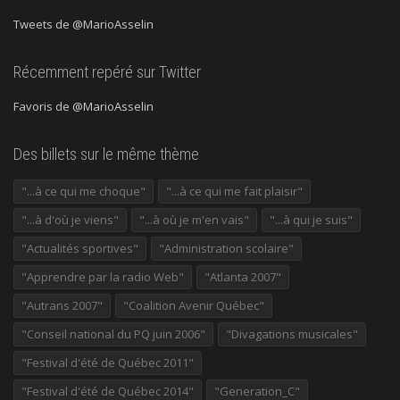
Tweets de @MarioAsselin
Récemment repéré sur Twitter
Favoris de @MarioAsselin
Des billets sur le même thème
"...à ce qui me choque"
"...à ce qui me fait plaisir"
"...à d'où je viens"
"...à où je m'en vais"
"...à qui je suis"
"Actualités sportives"
"Administration scolaire"
"Apprendre par la radio Web"
"Atlanta 2007"
"Autrans 2007"
"Coalition Avenir Québec"
"Conseil national du PQ juin 2006"
"Divagations musicales"
"Festival d'été de Québec 2011"
"Festival d'été de Québec 2014"
"Generation_C"