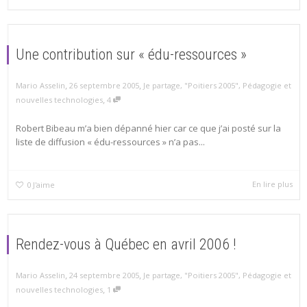
Une contribution sur « édu-ressources »
,
,
Mario Asselin
26 septembre 2005
Je partage
,
"Poitiers 2005"
,
Pédagogie et
,
nouvelles technologies
4
Robert Bibeau m’a bien dépanné hier car ce que j’ai posté sur la
liste de diffusion « édu-ressources » n’a pas...
En lire plus
0
J'aime
Rendez-vous à Québec en avril 2006 !
,
,
Mario Asselin
24 septembre 2005
Je partage
,
"Poitiers 2005"
,
Pédagogie et
,
nouvelles technologies
1