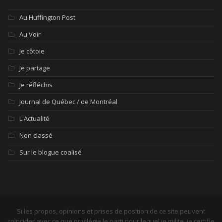
Au Huffington Post
Au Voir
Je côtoie
Je partage
Je réfléchis
Journal de Québec / de Montréal
L'Actualité
Non classé
Sur le blogue coalisé
Si les propos, opinions et prises de position de ce site peuvent
coïncider avec ce que privilégie le parti pour lequel je milite, je certifie