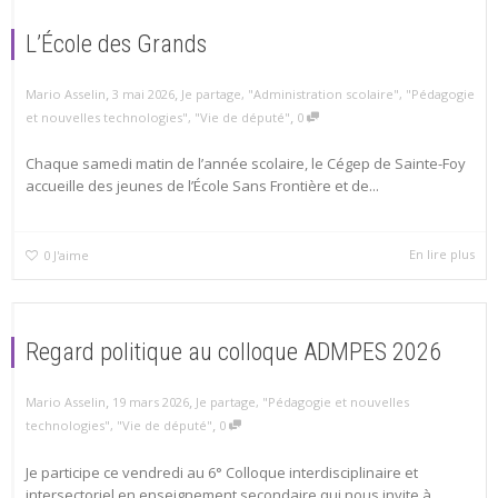
L’École des Grands
,
,
Mario Asselin
3 mai 2026
Je partage
,
"Administration scolaire"
,
"Pédagogie
,
et nouvelles technologies"
,
"Vie de député"
0
Chaque samedi matin de l’année scolaire, le Cégep de Sainte-Foy
accueille des jeunes de l’École Sans Frontière et de...
En lire plus
0
J'aime
Regard politique au colloque ADMPES 2026
,
,
Mario Asselin
19 mars 2026
Je partage
,
"Pédagogie et nouvelles
,
technologies"
,
"Vie de député"
0
Je participe ce vendredi au 6° Colloque interdisciplinaire et
intersectoriel en enseignement secondaire qui nous invite à