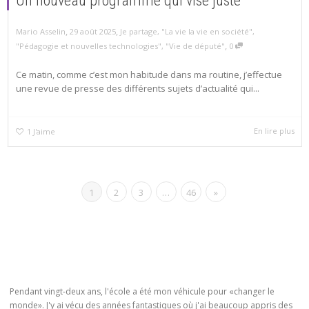
Un nouveau programme qui vise juste
,
,
Mario Asselin
29 août 2025
Je partage
,
"La vie la vie en société"
,
,
"Pédagogie et nouvelles technologies"
,
"Vie de député"
0
Ce matin, comme c’est mon habitude dans ma routine, j’effectue
une revue de presse des différents sujets d’actualité qui...
En lire plus
1
J'aime
1
2
3
…
46
»
Pendant vingt-deux ans, l'école a été mon véhicule pour «changer le
monde». J'y ai vécu des années fantastiques où j'ai beaucoup appris des