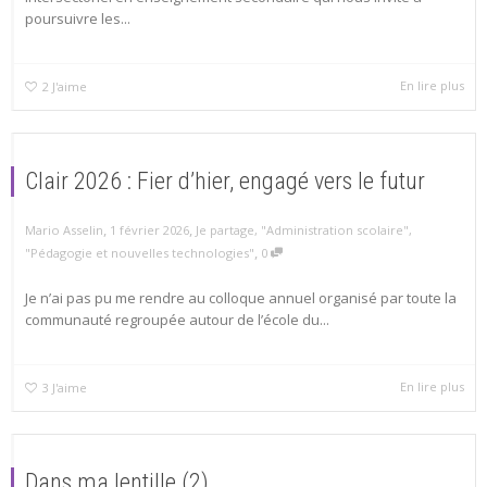
poursuivre les...
En lire plus
2
J'aime
Clair 2026 : Fier d’hier, engagé vers le futur
,
,
Mario Asselin
1 février 2026
Je partage
,
"Administration scolaire"
,
,
"Pédagogie et nouvelles technologies"
0
Je n’ai pas pu me rendre au colloque annuel organisé par toute la
communauté regroupée autour de l’école du...
En lire plus
3
J'aime
Dans ma lentille (2)