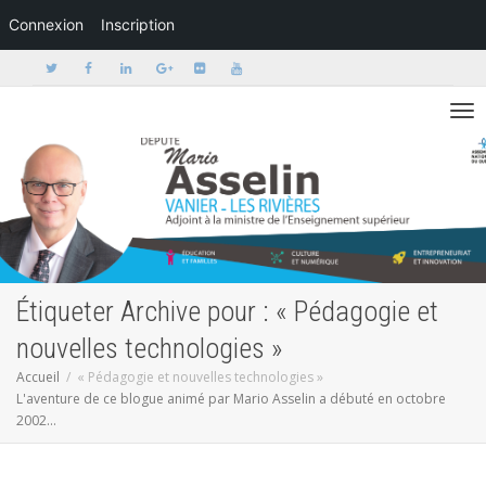
Connexion
Inscription
Activer/dé
Étiqueter Archive pour : « Pédagogie et
nouvelles technologies »
Accueil
« Pédagogie et nouvelles technologies »
L'aventure de ce blogue animé par Mario Asselin a débuté en octobre
2002...