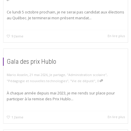
Ce lundi 5 octobre prochain, je ne serai pas candidat aux élections
au Québec. Je terminerai mon présent mandat...
En lire plus
9
J'aime
Gala des prix Hublo
,
,
Mario Asselin
21 mai 2026
Je partage
,
"Administration scolaire"
,
,
"Pédagogie et nouvelles technologies"
,
"Vie de député"
0
À chaque année depuis mai 2023, je me rends sur place pour
participer à la remise des Prix Hublo...
En lire plus
1
J'aime