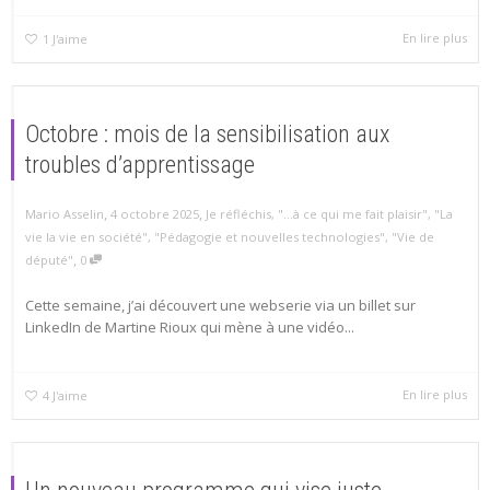
En lire plus
1
J'aime
Octobre : mois de la sensibilisation aux
troubles d’apprentissage
,
,
Mario Asselin
4 octobre 2025
Je réfléchis
,
"...à ce qui me fait plaisir"
,
"La
vie la vie en société"
,
"Pédagogie et nouvelles technologies"
,
"Vie de
,
député"
0
Cette semaine, j’ai découvert une webserie via un billet sur
LinkedIn de Martine Rioux qui mène à une vidéo...
En lire plus
4
J'aime