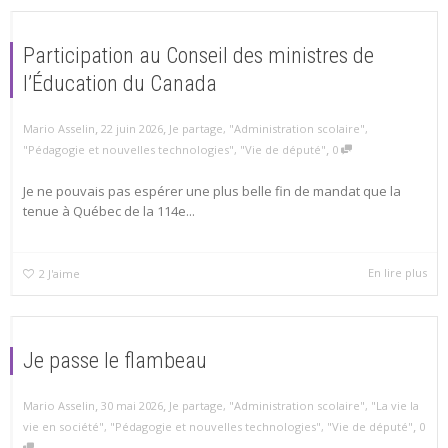
Participation au Conseil des ministres de
l’Éducation du Canada
,
,
Mario Asselin
22 juin 2026
Je partage
,
"Administration scolaire"
,
,
"Pédagogie et nouvelles technologies"
,
"Vie de député"
0
Je ne pouvais pas espérer une plus belle fin de mandat que la
tenue à Québec de la 114e...
En lire plus
2
J'aime
Je passe le flambeau
,
,
Mario Asselin
30 mai 2026
Je partage
,
"Administration scolaire"
,
"La vie la
,
vie en société"
,
"Pédagogie et nouvelles technologies"
,
"Vie de député"
0