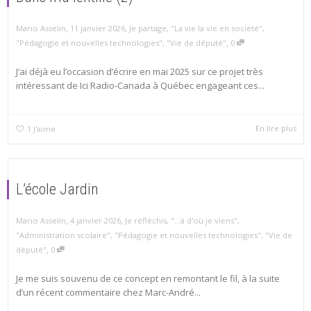
,
,
Mario Asselin
11 janvier 2026
Je partage
,
"La vie la vie en société"
,
,
"Pédagogie et nouvelles technologies"
,
"Vie de député"
0
J’ai déjà eu l’occasion d’écrire en mai 2025 sur ce projet très
intéressant de Ici Radio-Canada à Québec engageant ces...
En lire plus
1
J'aime
L’école Jardin
,
,
Mario Asselin
4 janvier 2026
Je réfléchis
,
"...à d'où je viens"
,
"Administration scolaire"
,
"Pédagogie et nouvelles technologies"
,
"Vie de
,
député"
0
Je me suis souvenu de ce concept en remontant le fil, à la suite
d’un récent commentaire chez Marc-André...