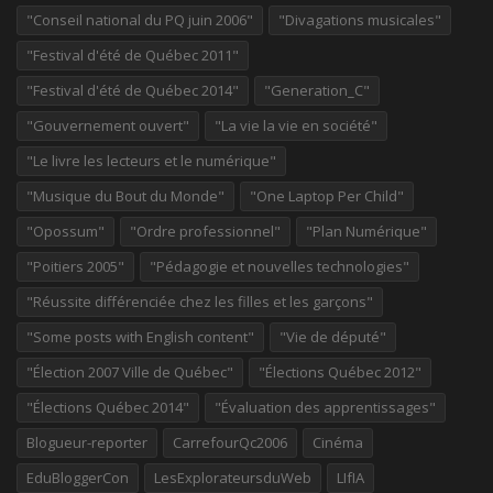
"Conseil national du PQ juin 2006"
"Divagations musicales"
"Festival d'été de Québec 2011"
"Festival d'été de Québec 2014"
"Generation_C"
"Gouvernement ouvert"
"La vie la vie en société"
"Le livre les lecteurs et le numérique"
"Musique du Bout du Monde"
"One Laptop Per Child"
"Opossum"
"Ordre professionnel"
"Plan Numérique"
"Poitiers 2005"
"Pédagogie et nouvelles technologies"
"Réussite différenciée chez les filles et les garçons"
"Some posts with English content"
"Vie de député"
"Élection 2007 Ville de Québec"
"Élections Québec 2012"
"Élections Québec 2014"
"Évaluation des apprentissages"
Blogueur-reporter
CarrefourQc2006
Cinéma
EduBloggerCon
LesExplorateursduWeb
LIfIA