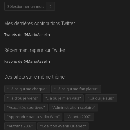
Publications
précédentes
Mes dernières contributions Twitter
Tweets de @MarioAsselin
Récemment repéré sur Twitter
Favoris de @MarioAsselin
Des billets sur le même thème
"...à ce qui me choque"
"...à ce qui me fait plaisir"
"...à d'où je viens"
"...à où je m'en vais"
"...à qui je suis"
"Actualités sportives"
"Administration scolaire"
"Apprendre par la radio Web"
"Atlanta 2007"
"Autrans 2007"
"Coalition Avenir Québec"