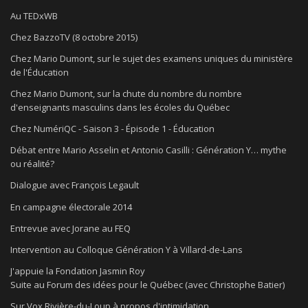
Au TEDxWB
Chez BazzoTV (8 octobre 2015)
Chez Mario Dumont, sur le sujet des examens uniques du ministère
de l'Éducation
Chez Mario Dumont, sur la chute du nombre du nombre
d'enseignants masculins dans les écoles du Québec
Chez NumériQC - Saison 3 - Épisode 1 - Éducation
Débat entre Mario Asselin et Antonio Casilli : Génération Y… mythe
ou réalité?
Dialogue avec François Legault
En campagne électorale 2014
Entrevue avec Jorane au FEQ
Intervention au Colloque Génération Y à Villard-de-Lans
J'appuie la Fondation Jasmin Roy
Suite au Forum des idées pour le Québec (avec Christophe Batier)
Sur Vox Rivière-du-Loup à propos d'intimidation