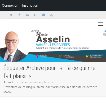
Connexion
Inscription
Activer/dé
Étiqueter Archive pour : « …à ce qui me
fait plaisir »
Accueil
« …à ce qui me fait plaisir »
L'aventure de ce blogue animé par Mario Asselin a débuté en octobre
2002...