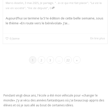
,
,
Mario Asselin
3 mai 2025
Je partage
,
"...à ce qui me fait plaisir"
,
"La vie la
,
vie en société"
,
"Vie de député"
0
Aujourd’hui se termine la 51e édition de cette belle semaine, sous
le thème «En route vers le bénévolat». J’ai...
En lire plus
0
J'aime
1
2
3
…
22
»
Pendant vingt-deux ans, l'école a été mon véhicule pour «changer le
monde». J'y ai vécu des années fantastiques où j'ai beaucoup appris des
élèves et où je suis allé au bout de certaines idées.