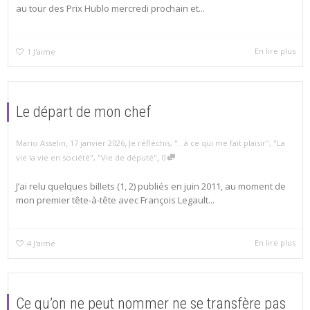
au tour des Prix Hublo mercredi prochain et...
En lire plus
1
J'aime
Le départ de mon chef
,
,
Mario Asselin
17 janvier 2026
Je réfléchis
,
"...à ce qui me fait plaisir"
,
"La
,
vie la vie en société"
,
"Vie de député"
0
J’ai relu quelques billets (1, 2) publiés en juin 2011, au moment de
mon premier tête-à-tête avec François Legault...
En lire plus
4
J'aime
Ce qu’on ne peut nommer ne se transfère pas