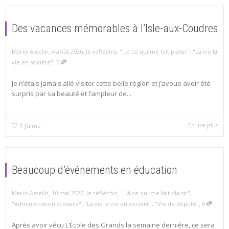
Des vacances mémorables à l’Isle-aux-Coudres
,
,
Mario Asselin
4 août 2026
Je réfléchis
,
"...à ce qui me fait plaisir"
,
"La vie la
,
vie en société"
0
Je n’étais jamais allé visiter cette belle région et j’avoue avoir été
surpris par sa beauté et l’ampleur de...
En lire plus
1
J'aime
Beaucoup d’événements en éducation
,
,
Mario Asselin
10 mai 2026
Je réfléchis
,
"...à ce qui me fait plaisir"
,
,
"Administration scolaire"
,
"La vie la vie en société"
,
"Vie de député"
0
Après avoir vécu L’École des Grands la semaine dernière, ce sera