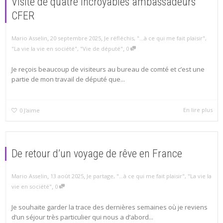
Visite de quatre incroyables ambassadeurs
CFER
,
,
Mario Asselin
20 septembre 2025
Je réfléchis
,
"...à ce qui me fait plaisir"
,
,
"La vie la vie en société"
,
"Vie de député"
0
Je reçois beaucoup de visiteurs au bureau de comté et c’est une
partie de mon travail de député que...
En lire plus
0
J'aime
De retour d’un voyage de rêve en France
,
,
Mario Asselin
13 août 2025
Je partage
,
"...à ce qui me fait plaisir"
,
"La vie la
,
vie en société"
0
Je souhaite garder la trace des dernières semaines où je reviens
d’un séjour très particulier qui nous a d’abord...