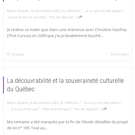
,
,
Mario Asselin
14 décembre 2025
Je réfléchis
,
"...à ce qui me fait plaisir"
,
,
"La vie la vie en société"
,
"Vie de député"
0
Je réalise ce matin que dans une entrevue avec Christine Vaufrey
(Thot Cursus) en 2009 que j’ai probablement touché...
En lire plus
0
J'aime
La découvrabilité et la souveraineté culturelle
du Québec
,
,
Mario Asselin
6 décembre 2025
Je réfléchis
,
"...à ce qui me fait plaisir"
,
,
"...à où je m'en vais"
,
"Plan Numérique"
,
"Vie de député"
0
Ma semaine a été marquée par la fin de l’étude détaillée du projet
de loi n° 109. Tout au...