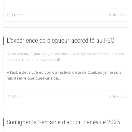
En lire plus
1
J'aime
L’expérience de blogueur accrédité au FEQ
,
,
Mario Asselin
28 juin 2025
Je réfléchis
,
"...à ce qui me fait plaisir"
,
"...à d'où
,
je viens"
,
Blogueur-reporter
0
À l’aube de la 57e édition du Festival d’été de Québec, je me suis
mis à relire quelques-uns de...
En lire plus
2
J'aime
Souligner la Semaine d’action bénévole 2025