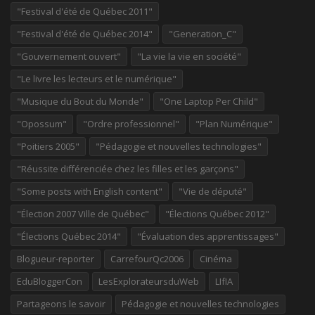
"Festival d'été de Québec 2011"
"Festival d'été de Québec 2014"
"Generation_C"
"Gouvernement ouvert"
"La vie la vie en société"
"Le livre les lecteurs et le numérique"
"Musique du Bout du Monde"
"One Laptop Per Child"
"Opossum"
"Ordre professionnel"
"Plan Numérique"
"Poitiers 2005"
"Pédagogie et nouvelles technologies"
"Réussite différenciée chez les filles et les garçons"
"Some posts with English content"
"Vie de député"
"Élection 2007 Ville de Québec"
"Élections Québec 2012"
"Élections Québec 2014"
"Évaluation des apprentissages"
Blogueur-reporter
CarrefourQc2006
Cinéma
EduBloggerCon
LesExplorateursduWeb
LIfIA
Partageons le savoir
Pédagogie et nouvelles technologies