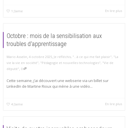
En lire plus
1
J'aime
Octobre : mois de la sensibilisation aux
troubles d’apprentissage
,
,
Mario Asselin
4 octobre 2025
Je réfléchis
,
"...à ce qui me fait plaisir"
,
"La
vie la vie en société"
,
"Pédagogie et nouvelles technologies"
,
"Vie de
,
député"
0
Cette semaine, j’ai découvert une webserie via un billet sur
LinkedIn de Martine Rioux qui mène à une vidéo...
En lire plus
4
J'aime