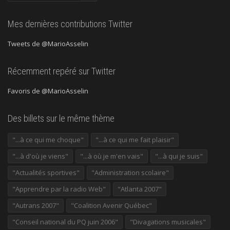
précédentes
Mes dernières contributions Twitter
Tweets de @MarioAsselin
Récemment repéré sur Twitter
Favoris de @MarioAsselin
Des billets sur le même thème
"...à ce qui me choque"
"...à ce qui me fait plaisir"
"...à d'où je viens"
"...à où je m'en vais"
"...à qui je suis"
"Actualités sportives"
"Administration scolaire"
"Apprendre par la radio Web"
"Atlanta 2007"
"Autrans 2007"
"Coalition Avenir Québec"
"Conseil national du PQ juin 2006"
"Divagations musicales"