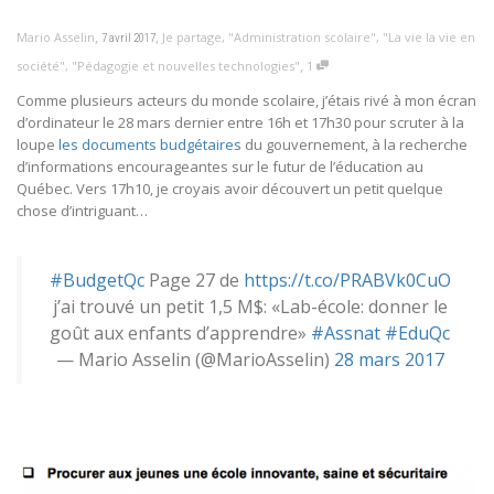
,
,
Mario Asselin
Je partage
,
"Administration scolaire"
,
"La vie la vie en
7 avril 2017
,
société"
,
"Pédagogie et nouvelles technologies"
1
Comme plusieurs acteurs du monde scolaire, j’étais rivé à mon écran
d’ordinateur le 28 mars dernier entre 16h et 17h30 pour scruter à la
loupe
les documents budgétaires
du gouvernement, à la recherche
d’informations encourageantes sur le futur de l’éducation au
Québec. Vers 17h10, je croyais avoir découvert un petit quelque
chose d’intriguant…
#BudgetQc
Page 27 de
https://t.co/PRABVk0CuO
j’ai trouvé un petit 1,5 M$: «Lab-école: donner le
goût aux enfants d’apprendre»
#Assnat
#EduQc
— Mario Asselin (@MarioAsselin)
28 mars 2017