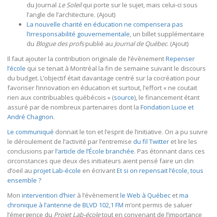
du Journal
Le Soleil
qui porte sur le sujet, mais celui-ci sous
l’angle de l’architecture. (Ajout)
La nouvelle charité en éducation ne compensera pas
l’irresponsabilité gouvernementale
, un billet supplémentaire
du
Blogue des profs
publié au
Journal de Québec
. (Ajout)
Il faut ajouter la contribution originale de l’évènement
Repenser
l’école
qui se tenait à Montréal la fin de semaine suivant le discours
du budget. L’objectif était davantage centré sur la cocréation pour
favoriser l’innovation en éducation et surtout, l’effort « ne coutait
rien aux contribuables québécois » (
source
), le financement étant
assuré par de nombreux partenaires dont la
Fondation Lucie et
André Chagnon
.
Le communiqué
donnait le ton et l’esprit de l’initiative. On a pu suivre
le déroulement de l’activité par l’entremise
du fil Twitter
et lire les
conclusions par
l’article de l’École branchée
. Pas étonnant dans ces
circonstances que deux des initiateurs aient pensé faire un clin
d’oeil au
projet Lab-école
en écrivant
Et si on repensait l’école, tous
ensemble ?
Mon
intervention d’hier
à l’évènement
le Web à Québec
et
ma
chronique à l’antenne de BLVD 102,1 FM
m’ont permis de saluer
l’émergence du
Projet Lab-école
tout en convenant de l’importance