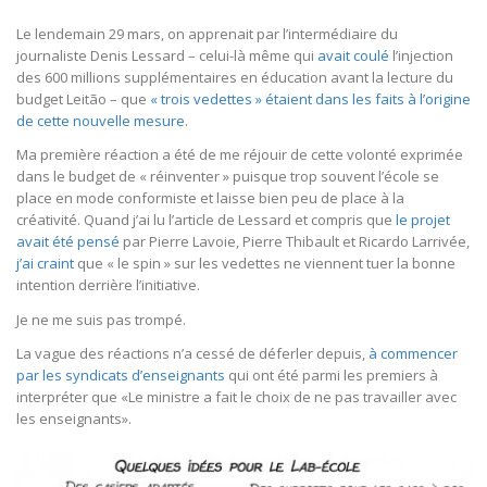
Le lendemain 29 mars, on apprenait par l’intermédiaire du
journaliste Denis Lessard – celui-là même qui
avait coulé
l’injection
des 600 millions supplémentaires en éducation avant la lecture du
budget Leitão – que
« trois vedettes » étaient dans les faits à l’origine
de cette nouvelle mesure
.
Ma première réaction a été de me réjouir de cette volonté exprimée
dans le budget de « réinventer » puisque trop souvent l’école se
place en mode conformiste et laisse bien peu de place à la
créativité. Quand j’ai lu l’article de Lessard et compris que
le projet
avait été pensé
par Pierre Lavoie, Pierre Thibault et Ricardo Larrivée,
j’ai craint
que « le spin » sur les vedettes ne viennent tuer la bonne
intention derrière l’initiative.
Je ne me suis pas trompé.
La vague des réactions n’a cessé de déferler depuis,
à commencer
par les syndicats d’enseignants
qui ont été parmi les premiers à
interpréter que «Le ministre a fait le choix de ne pas travailler avec
les enseignants».