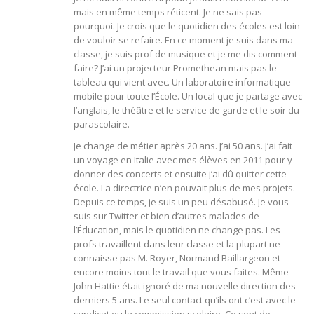
mais en même temps réticent. Je ne sais pas
pourquoi. Je crois que le quotidien des écoles est loin
de vouloir se refaire. En ce moment je suis dans ma
classe, je suis prof de musique et je me dis comment
faire? J’ai un projecteur Promethean mais pas le
tableau qui vient avec. Un laboratoire informatique
mobile pour toute l’École. Un local que je partage avec
l’anglais, le théâtre et le service de garde et le soir du
parascolaire.
Je change de métier après 20 ans. J’ai 50 ans. J’ai fait
un voyage en Italie avec mes élèves en 2011 pour y
donner des concerts et ensuite j’ai dû quitter cette
école. La directrice n’en pouvait plus de mes projets.
Depuis ce temps, je suis un peu désabusé. Je vous
suis sur Twitter et bien d’autres malades de
l’Éducation, mais le quotidien ne change pas. Les
profs travaillent dans leur classe et la plupart ne
connaisse pas M. Royer, Normand Baillargeon et
encore moins tout le travail que vous faites. Même
John Hattie était ignoré de ma nouvelle direction des
derniers 5 ans. Le seul contact qu’ils ont c’est avec le
syndicat ou la commission scolaire. Ce sont de