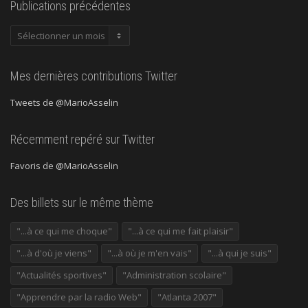
Publications précédentes
Publications
précédentes
Mes dernières contributions Twitter
Tweets de @MarioAsselin
Récemment repéré sur Twitter
Favoris de @MarioAsselin
Des billets sur le même thème
"...à ce qui me choque"
"...à ce qui me fait plaisir"
"...à d'où je viens"
"...à où je m'en vais"
"...à qui je suis"
"Actualités sportives"
"Administration scolaire"
"Apprendre par la radio Web"
"Atlanta 2007"