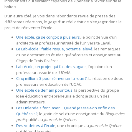
intervenants qui seraient capables de « penser à l’extérieur de la
boîte ».
D’un autre côté, je vois dans l’abondante revue de presse des
différentes réactions, le gage d’un réel désir de s’engager dans le
projet de réinventer l’école…
Une école, ça se conçoit à plusieurs
, le point de vue d’un
architecte et professeur retraité de l’Université Laval.
Le Lab-école : faible risque, potentiel élevé
, les remarques
d’une doctorant en études québécoises et enseignante au
Cégep de Trois-Rivières.
Lab-école, un projet qui fait des vagues
, l’opinion d’un
professeur associé de l’UQAM.
Cinq millions $ pour réinventer la roue ?
, la réaction de deux
professeurs en éducation de l’UQAC.
Une école de demain pour tous
, la perspective du groupe
Idée éducation entrepreneuriale dont je suis un des
administrateurs.
Les Finlandais font jaser… Quand jasera-t-on enfin des
Québécois?
, le grain de sel d’une enseignante du
Blogue des
profs
publié au
Journal de Québec
.
Des vedettes à l’école
, une chronique au
Journal de Québec
qui défend le projet.