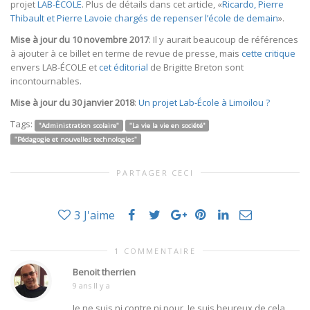
projet
LAB-ÉCOLE
. Plus de détails dans cet article, «
Ricardo, Pierre
Thibault et Pierre Lavoie chargés de repenser l’école de demain
».
Mise à jour du 10 novembre 2017
: Il y aurait beaucoup de références
à ajouter à ce billet en terme de revue de presse, mais
cette critique
envers LAB-ÉCOLE et
cet éditorial
de Brigitte Breton sont
incontournables.
Mise à jour du 30 janvier 2018
:
Un projet Lab-École à Limoilou ?
Tags:
"Administration scolaire"
"La vie la vie en société"
"Pédagogie et nouvelles technologies"
PARTAGER CECI
3
J'aime
1 COMMENTAIRE
Benoit therrien
9 ans Il y a
Je ne suis ni contre ni pour. Je suis heureux de cela