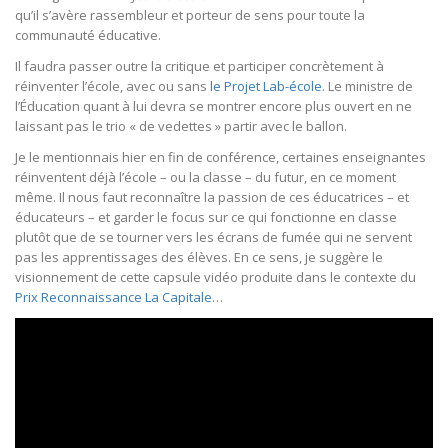
qu’il s’avère rassembleur et porteur de sens pour toute la
communauté éducative.
Il faudra passer outre la critique et participer concrètement à
réinventer l’école, avec ou sans
le Projet Lab-école
. Le ministre de
l’Éducation quant à lui devra se montrer encore plus ouvert en ne
laissant pas le trio « de vedettes » partir avec le ballon.
Je le mentionnais hier en fin de conférence, certaines enseignantes
réinventent déjà l’école – ou la classe – du futur, en ce moment
même. Il nous faut reconnaître la passion de ces éducatrices – et
éducateurs – et garder le focus sur ce qui fonctionne en classe
plutôt que de se tourner vers les écrans de fumée qui ne servent
pas les apprentissages des élèves. En ce sens, je suggère le
visionnement de cette capsule vidéo produite dans le contexte du
Prix Reconnaissance La Capitale
…