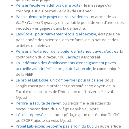
Penser l’école «en dehors de la boîte»
, le message d’un
chroniqueur du Journal
Le Soleil
de Québec.
Pas seulement le projet de trois vedettes
, un article de
Ici
Radio-Canada Saguenay
qui traduit le point de vue d’une « des
vedettes » engagées dans la démarche.
Lab-École : pour réinventer l’école québécoise
, écrit par une
passionnée des sciences, des enfants, de la nature et des
activités de plein air.
Penser à l’extérieur de la boîte, de l’intérieur, avec d’autres
, la
contribution du directeur du
Cadre21
à Montréal.
La Fédération des établissements d’enseignement privés
accueille avec intérêt le projet de Lab-école
, le communiqué
de la FEEP.
Le projet Lab École, un trompe-l’oeil pour la galerie
, sous
l’angle choisi par le professeur retraité et ex-doyen de la
Faculté des sciences de l’éducation de l’Université Laval.
(Ajout)
Perdre la faculté de rêver
, où s’exprime le directeur du
secteur secondaire du Collège Beaubois. (Ajout)
L’école repensée
, le leader pédagogique de l’équipe TacTIC
au CFORP ajoute sa voix. (Ajout)
Projet Lab-école: peut-être pas si loin du but
, un autre article