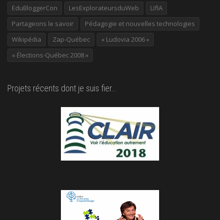
EduBloggerCon
LesExplorateursduWeb
LIfIA
Partageons le savoir
Pédagogie et nouvelles technologies
Wikipédia
Zap-Québec
« Ludovia 2006 »
« Élections-Québec 2008 »
Projets récents dont je suis fier…