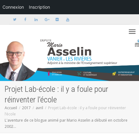
Connexion
Inscription
Activer/dé
Projet Lab-école : il y a foule pour
réinventer l’école
Accueil
2017
avril
Projet Lab-école : il y a foule pour réinventer
l’école
L'aventure de ce blogue animé par Mario Asselin a débuté en octobre
2002...