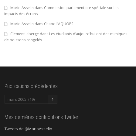
Mario Asselin
dans
Commission parlementaire spéciale sur les
impacts des écrans
Mario Asselin
dans
Chapo l’AQUOPS
ClementLaberge
dans
Les étudiants d’aujourd’hui ont des mimiques
de poissons congelés
Publications précédentes
Publications
précédentes
Mes dernières contributions Twitter
Tweets de @MarioAsselin