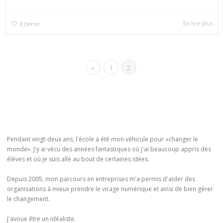
En lire plus
0
J'aime
«
1
2
Pendant vingt-deux ans, l'école a été mon véhicule pour «changer le
monde». J'y ai vécu des années fantastiques où j'ai beaucoup appris des
élèves et où je suis allé au bout de certaines idées.
Depuis 2005, mon parcours en entreprises m'a permis d'aider des
organisations à mieux prendre le virage numérique et ainsi de bien gérer
le changement.
J'avoue être un idéaliste.