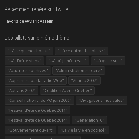
Récemment repéré sur Twitter
Favoris de @MarioAsselin
Des billets sur le même thème
"...à ce qui me choque"
"...à ce qui me fait plaisir"
"...à d'où je viens"
"...à où je m'en vais"
"...à qui je suis"
"Actualités sportives"
"Administration scolaire"
"Apprendre par la radio Web"
"Atlanta 2007"
"Autrans 2007"
"Coalition Avenir Québec"
"Conseil national du PQ juin 2006"
"Divagations musicales"
"Festival d'été de Québec 2011"
"Festival d'été de Québec 2014"
"Generation_C"
"Gouvernement ouvert"
"La vie la vie en société"