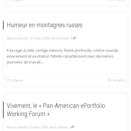
Humeur en montagnes russes
,
,
,
Mario Asselin
12 mars 2005
Non classé
0
Passage à vide, vertige intense, fierté profonde, colère sourde,
enivrement et excitation fébrile caractérisent mes dernières
journées de travail....
En lire plus
0
J'aime
Vivement, le « Pan-American ePortfolio
Working Forum »
,
,
,
Mario Asselin
8 mars 2005
Non classé
1