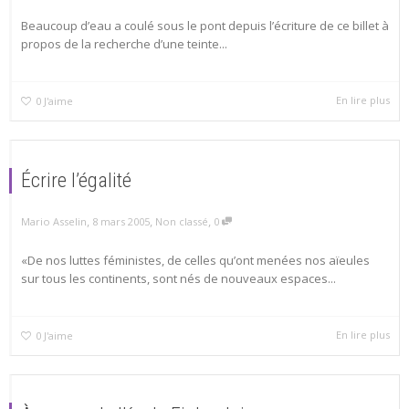
Beaucoup d’eau a coulé sous le pont depuis l’écriture de ce billet à
propos de la recherche d’une teinte...
En lire plus
0
J'aime
Écrire l’égalité
,
,
,
Mario Asselin
8 mars 2005
Non classé
0
«De nos luttes féministes, de celles qu’ont menées nos aïeules
sur tous les continents, sont nés de nouveaux espaces...
En lire plus
0
J'aime