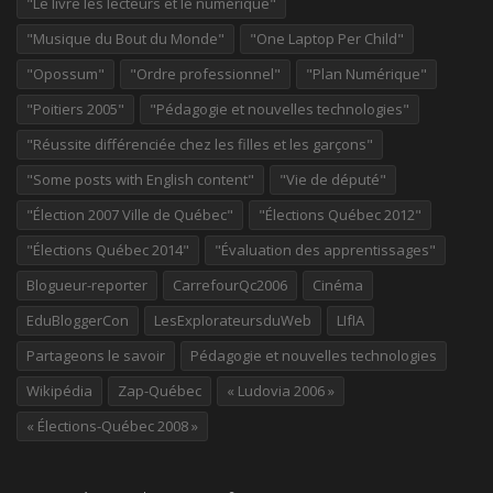
"Le livre les lecteurs et le numérique"
"Musique du Bout du Monde"
"One Laptop Per Child"
"Opossum"
"Ordre professionnel"
"Plan Numérique"
"Poitiers 2005"
"Pédagogie et nouvelles technologies"
"Réussite différenciée chez les filles et les garçons"
"Some posts with English content"
"Vie de député"
"Élection 2007 Ville de Québec"
"Élections Québec 2012"
"Élections Québec 2014"
"Évaluation des apprentissages"
Blogueur-reporter
CarrefourQc2006
Cinéma
EduBloggerCon
LesExplorateursduWeb
LIfIA
Partageons le savoir
Pédagogie et nouvelles technologies
Wikipédia
Zap-Québec
« Ludovia 2006 »
« Élections-Québec 2008 »