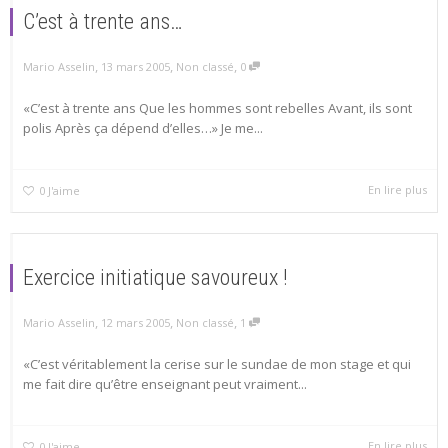
C’est à trente ans…
,
,
,
Mario Asselin
13 mars 2005
Non classé
0
«C’est à trente ans Que les hommes sont rebelles Avant, ils sont
polis Après ça dépend d’elles…» Je me...
En lire plus
0
J'aime
Exercice initiatique savoureux !
,
,
,
Mario Asselin
12 mars 2005
Non classé
1
«C’est véritablement la cerise sur le sundae de mon stage et qui
me fait dire qu’être enseignant peut vraiment...
En lire plus
0
J'aime