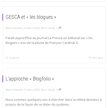
GESCA et « les blogues »
,
,
,
Mario Asselin
4 mars 2005
Non classé
1
Paraît aujourd’hui au Journal La Presse un éditorial sur « les
blogues » issu de la plume de François Cardinal. Il...
En lire plus
0
J'aime
L’approche « Blogfolio »
,
,
,
Mario Asselin
3 mars 2005
Non classé
6
Nous sommes quelques-uns à chercher dans la même direction à
propos de la façon de se doter du système...