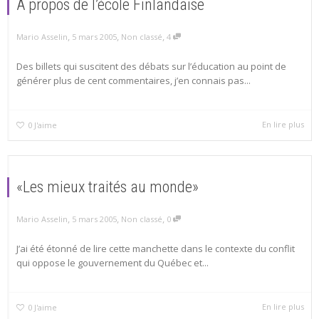
À propos de l’école Finlandaise
,
,
,
Mario Asselin
5 mars 2005
Non classé
4
Des billets qui suscitent des débats sur l’éducation au point de
générer plus de cent commentaires, j’en connais pas...
En lire plus
0
J'aime
«Les mieux traités au monde»
,
,
,
Mario Asselin
5 mars 2005
Non classé
0
J’ai été étonné de lire cette manchette dans le contexte du conflit
qui oppose le gouvernement du Québec et...
En lire plus
0
J'aime