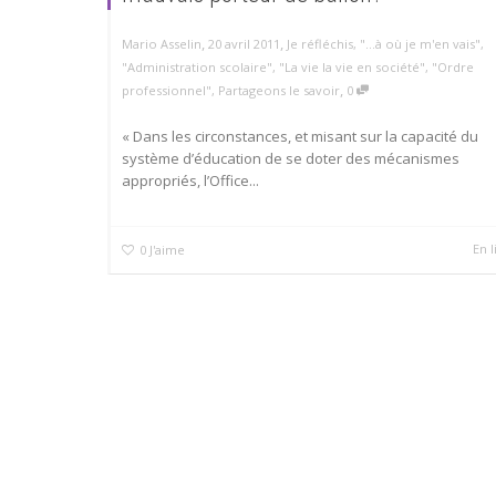
,
,
Mario Asselin
20 avril 2011
Je réfléchis
,
"...à où je m'en vais"
,
"Administration scolaire"
,
"La vie la vie en société"
,
"Ordre
,
professionnel"
,
Partageons le savoir
0
« Dans les circonstances, et misant sur la capacité du
système d’éducation de se doter des mécanismes
appropriés, l’Office...
En l
0
J'aime