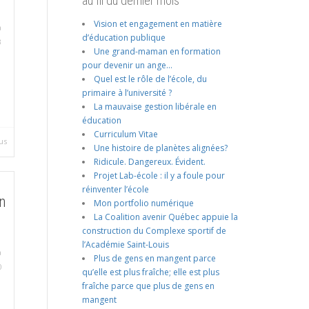
au fil du dernier mois
Vision et engagement en matière
a
d’éducation publique
3
Une grand-maman en formation
pour devenir un ange…
Quel est le rôle de l’école, du
primaire à l’université ?
La mauvaise gestion libérale en
éducation
Curriculum Vitae
us
Une histoire de planètes alignées?
Ridicule. Dangereux. Évident.
Projet Lab-école : il y a foule pour
réinventer l’école
en
Mon portfolio numérique
La Coalition avenir Québec appuie la
construction du Complexe sportif de
l’Académie Saint-Louis
a
Plus de gens en mangent parce
0
qu’elle est plus fraîche; elle est plus
fraîche parce que plus de gens en
mangent