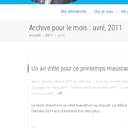
Ma démarche
Qui je suis
Vie
Archive pour le mois : avril, 2011
Accueil
2011
avril
Un air d’été pour ce printemps mauss
,
,
Mario Asselin
28 avril 2011
Je réfléchis
,
"...à ce qui me fait plais
"Divagations musicales"
,
"Festival d'été de Québec 2011"
,
"La v
,
vie en société"
0
Le mois d’avril est un réel marathon au travail. Le début
l’année 2011 est sûrement l’un des plus...