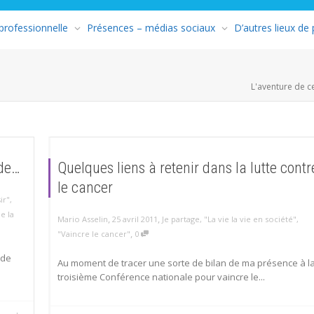
 professionnelle
Présences – médias sociaux
D’autres lieux de
L'aventure de c
ade…
Quelques liens à retenir dans la lutte contr
le cancer
ir"
,
ie la
,
,
Mario Asselin
25 avril 2011
Je partage
,
"La vie la vie en société"
,
,
"Vaincre le cancer"
0
 de
Au moment de tracer une sorte de bilan de ma présence à l
troisième Conférence nationale pour vaincre le...