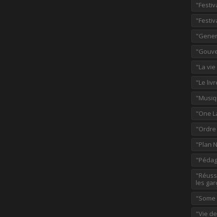
"Festiv
"Festiv
"Gener
"Gouve
"La vie
"Le liv
"Musiq
"One L
"Ordre
"Plan 
"Pédag
"Réussi
les gar
"Some p
"Vie d