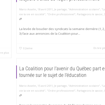
,
,
Mario Asselin
18 avril 2011
Je partage
,
"Administration scolaire"
,
"L
,
vie la vie en société"
,
"Ordre professionnel"
,
Partageons le savoir
La levée de bouclier des syndicats la semaine dernière (1, 2,
3) face aux annonces de la Coalition pour...
En lire pl
0
J'aime
ire plus
La Coalition pour l’avenir du Québec part 
tournée sur le sujet de l’éducation
,
,
Mario Asselin
15 avril 2011
Je partage
,
"Administration scolaire"
,
"L
,
vie la vie en société"
,
"Ordre professionnel"
,
Partageons le savoir