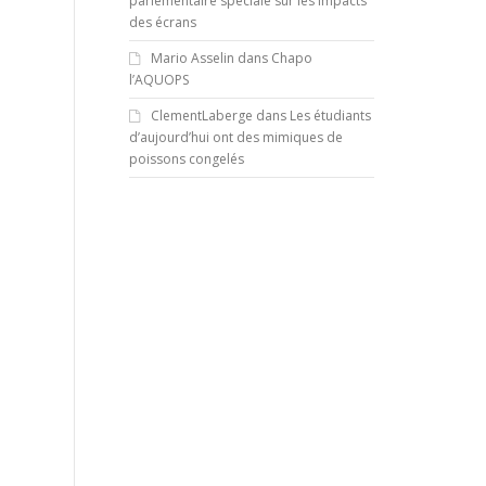
parlementaire spéciale sur les impacts
des écrans
Mario Asselin
dans
Chapo
l’AQUOPS
ClementLaberge
dans
Les étudiants
d’aujourd’hui ont des mimiques de
poissons congelés