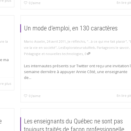
ire plus
En lire pl
0
J'aime
Un mode d’emploi, en 130 caractères
,
,
vie la
Mario Asselin
24 avril 2011
Je réfléchis
,
"...à ce qui me fait plaisir"
,
"
vie la vie en société"
,
LesExplorateursduWeb
,
Partageons le savoir
,
,
Pédagogie et nouvelles technologies
0
de ma
Les internautes présents sur Twitter ont reçu une invitation 
semaine dernière à appuyer Annie Côté, une enseignante
de...
ire plus
En lire pl
0
J'aime
e
Les enseignants du Québec ne sont pas
toujours traités de façon professionnelle