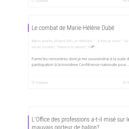
En l
0
J'aime
Le combat de Marie-Hélène Dubé
,
,
Mario Asselin
25 avril 2011
Je réfléchis
,
"...à d'où je viens"
,
"La 
,
vie en société"
,
"Vaincre le cancer"
0
Parmi les rencontres dont je me souviendrai à la suite 
participation à la troisième Conférence nationale pour...
En l
0
J'aime
L’Office des professions a-t-il misé sur l
mauvais porteur de ballon?