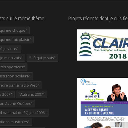
lets sur le même thème
Projets récents dont je suis fie
e qui me choque"
 qui me fait plaisir"
où je viens"
ù je m'en vais"
"...à qui je suis"
ités sportives"
stration scolaire"
ndre par la radio Web"
a 2007"
"Autrans 2007"
ion Avenir Québec"
l national du PQ juin 2006"
ations musicales"