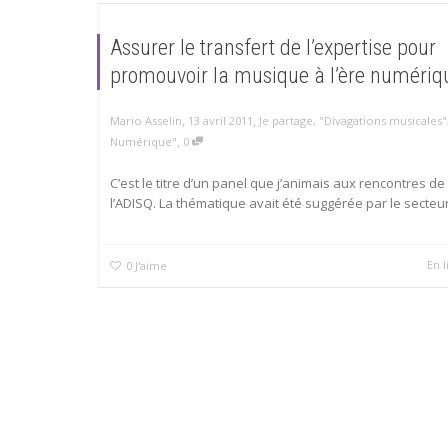
Assurer le transfert de l’expertise pour
promouvoir la musique à l’ère numériq
,
,
Mario Asselin
13 avril 2011
Je partage
,
"Divagations musicales"
,
Numérique"
0
C’est le titre d’un panel que j’animais aux rencontres de
l’ADISQ. La thématique avait été suggérée par le secteur.
En l
0
J'aime