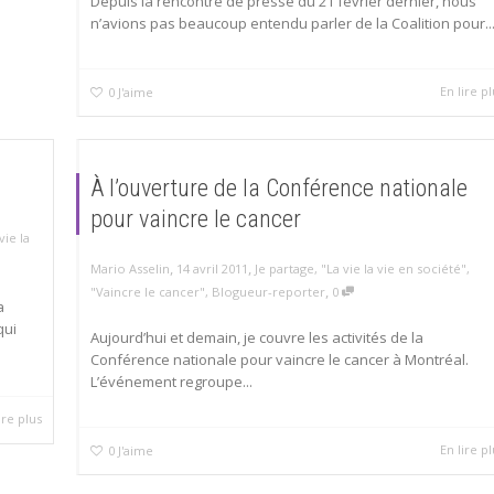
Depuis la rencontre de presse du 21 février dernier, nous
n’avions pas beaucoup entendu parler de la Coalition pour..
En lire pl
0
J'aime
À l’ouverture de la Conférence nationale
pour vaincre le cancer
vie la
,
,
Mario Asselin
14 avril 2011
Je partage
,
"La vie la vie en société"
,
,
"Vaincre le cancer"
,
Blogueur-reporter
0
a
qui
Aujourd’hui et demain, je couvre les activités de la
Conférence nationale pour vaincre le cancer à Montréal.
L’événement regroupe...
ire plus
En lire pl
0
J'aime