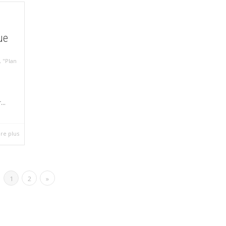
ue
,
"Plan
..
ire plus
1
2
»