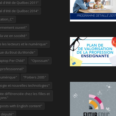
al d'été de Québec 2011"
al d'été de Québec 2014"
ation_C"
rnement ouvert"
 la vie en société"
re les lecteurs et le numérique"
ue du Bout du Monde"
aptop Per Child"
"Opossum"
 professionnel"
Numérique"
"Poitiers 2005"
ogie et nouvelles technologies"
te différenciée chez les filles et
çons"
osts with English content"
e député"