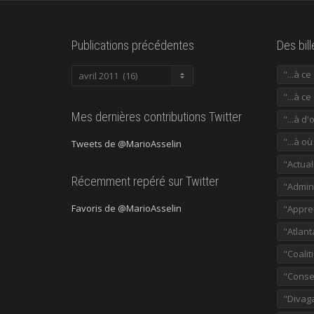
Publications précédentes
Des bil
Publications
"...à c
précédentes
"...à ce
Mes dernières contributions Twitter
"...à d'
"...à o
Tweets de @MarioAsselin
"Actual
Récemment repéré sur Twitter
"Admini
Favoris de @MarioAsselin
"Appre
"Atlant
"Coalit
"Consei
"Divag