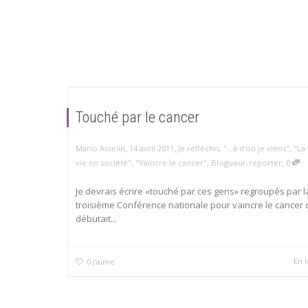
Touché par le cancer
,
,
Mario Asselin
14 avril 2011
Je réfléchis
,
"...à d'où je viens"
,
"La 
,
vie en société"
,
"Vaincre le cancer"
,
Blogueur-reporter
0
Je devrais écrire «touché par ces gens» regroupés par l
troisième Conférence nationale pour vaincre le cancer 
débutait...
En l
0
J'aime