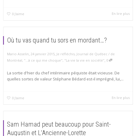
En lire plus
0
J'aime
Où tu vas quand tu sors en mordant…?
,
,
Mario Asselin
24 janvier 2015
Je réfléchis
,
Journal de Québec / de
,
Montréal
,
"...à ce qui me choque"
,
"La vie la vie en société"
0
La sortie d'hier du chef intérimaire péquiste était vicieuse. De
quelles sortes de valeur Stéphane Bédard est-il imprégné, lui,...
En lire plus
0
J'aime
Sam Hamad peut beaucoup pour Saint-
Augustin et L’Ancienne-Lorette