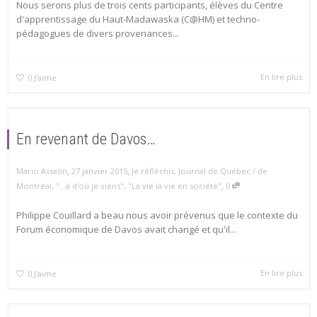
Nous serons plus de trois cents participants, élèves du Centre
d'apprentissage du Haut-Madawaska (C@HM) et techno-
pédagogues de divers provenances...
En lire plus
0
J'aime
En revenant de Davos…
,
,
Mario Asselin
27 janvier 2015
Je réfléchis
,
Journal de Québec / de
,
Montréal
,
"...à d'où je viens"
,
"La vie la vie en société"
0
Philippe Couillard a beau nous avoir prévenus que le contexte du
Forum économique de Davos avait changé et qu'il...
En lire plus
0
J'aime