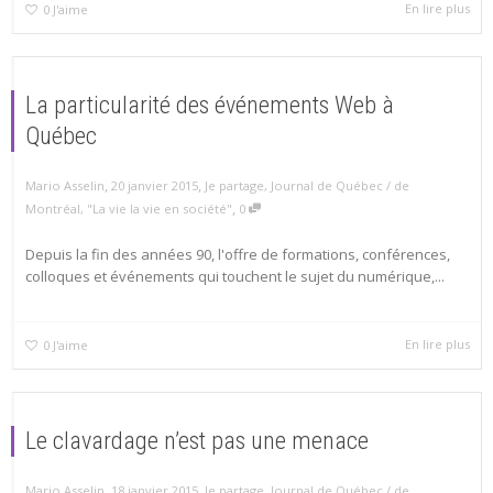
En lire plus
0
J'aime
La particularité des événements Web à
Québec
,
,
Mario Asselin
20 janvier 2015
Je partage
,
Journal de Québec / de
,
Montréal
,
"La vie la vie en société"
0
Depuis la fin des années 90, l'offre de formations, conférences,
colloques et événements qui touchent le sujet du numérique,...
En lire plus
0
J'aime
Le clavardage n’est pas une menace
,
,
Mario Asselin
18 janvier 2015
Je partage
,
Journal de Québec / de