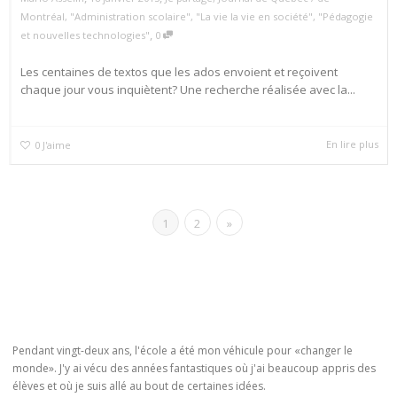
Montréal
,
"Administration scolaire"
,
"La vie la vie en société"
,
"Pédagogie
,
et nouvelles technologies"
0
Les centaines de textos que les ados envoient et reçoivent
chaque jour vous inquiètent? Une recherche réalisée avec la...
En lire plus
0
J'aime
1
2
»
Pendant vingt-deux ans, l'école a été mon véhicule pour «changer le
monde». J'y ai vécu des années fantastiques où j'ai beaucoup appris des
élèves et où je suis allé au bout de certaines idées.