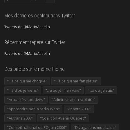
précédentes
Mes dernières contributions Twitter
Tweets de @MarioAsselin
Récemment repéré sur Twitter
Favoris de @MarioAsselin
Des billets sur le même thème
"...à ce qui me choque"
"...à ce qui me fait plaisir"
"...à d'où je viens"
"...à où je m'en vais"
"...à qui je suis"
"Actualités sportives"
"Administration scolaire"
"Apprendre par la radio Web"
"Atlanta 2007"
"Autrans 2007"
"Coalition Avenir Québec"
"Conseil national du PQ juin 2006"
"Divagations musicales"