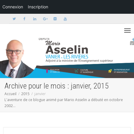
Connexion
Inscription
Activer/dé
Archive pour le mois : janvier, 2015
Accueil
2015
janvier
L'aventure de ce blogue animé par Mario Asselin a débuté en octobre
2002...