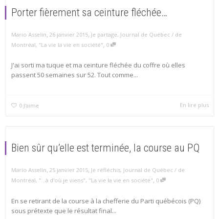
Porter fièrement sa ceinture fléchée…
,
,
Mario Asselin
26 janvier 2015
Je partage
,
Journal de Québec / de
,
Montréal
,
"La vie la vie en société"
0
J'ai sorti ma tuque et ma ceinture fléchée du coffre où elles
passent 50 semaines sur 52. Tout comme...
En lire plus
0
J'aime
Bien sûr qu’elle est terminée, la course au PQ
,
,
Mario Asselin
25 janvier 2015
Je réfléchis
,
Journal de Québec / de
,
Montréal
,
"...à d'où je viens"
,
"La vie la vie en société"
0
En se retirant de la course à la chefferie du Parti québécois (PQ)
sous prétexte que le résultat final...