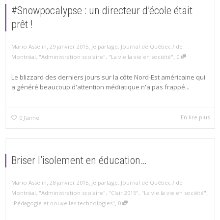
#Snowpocalypse : un directeur d’école était
prêt !
,
,
Mario Asselin
29 janvier 2015
Je partage
,
Journal de Québec / de
,
Montréal
,
"Administration scolaire"
,
"La vie la vie en société"
0
Le blizzard des derniers jours sur la côte Nord-Est américaine qui
a généré beaucoup d'attention médiatique n'a pas frappé...
En lire plus
0
J'aime
Briser l’isolement en éducation…
,
,
Mario Asselin
28 janvier 2015
Je partage
,
Journal de Québec / de
Montréal
,
"Administration scolaire"
,
"Clair 2015"
,
"La vie la vie en société"
,
,
"Pédagogie et nouvelles technologies"
0