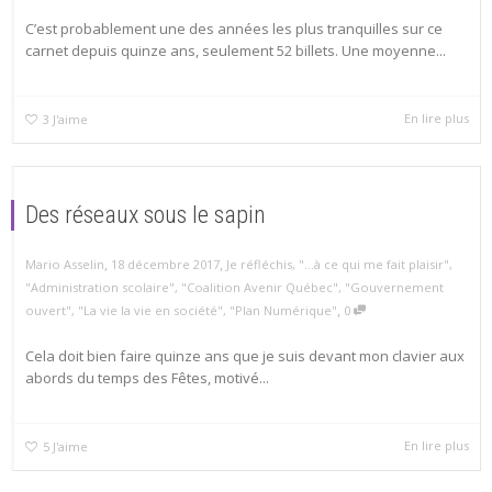
C’est probablement une des années les plus tranquilles sur ce
carnet depuis quinze ans, seulement 52 billets. Une moyenne...
En lire plus
3
J'aime
Des réseaux sous le sapin
,
,
Mario Asselin
18 décembre 2017
Je réfléchis
,
"...à ce qui me fait plaisir"
,
"Administration scolaire"
,
"Coalition Avenir Québec"
,
"Gouvernement
,
ouvert"
,
"La vie la vie en société"
,
"Plan Numérique"
0
Cela doit bien faire quinze ans que je suis devant mon clavier aux
abords du temps des Fêtes, motivé...
En lire plus
5
J'aime