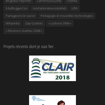
Blogueur-reporter
CarrefourQc2006
Cinéma
EduBloggerCon
LesExplorateursduWeb
LIfIA
Partageons le savoir
Pédagogie et nouvelles technologies
Wikipédia
Zap-Québec
« Ludovia 2006 »
« Élections-Québec 2008 »
Projets récents dont je suis fier…