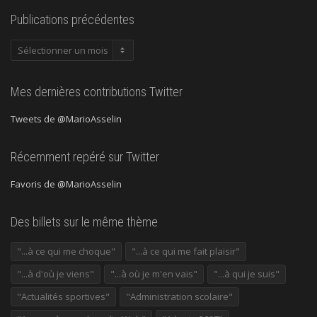
Publications précédentes
Publications
précédentes
Mes dernières contributions Twitter
Tweets de @MarioAsselin
Récemment repéré sur Twitter
Favoris de @MarioAsselin
Des billets sur le même thème
"...à ce qui me choque"
"...à ce qui me fait plaisir"
"...à d'où je viens"
"...à où je m'en vais"
"...à qui je suis"
"Actualités sportives"
"Administration scolaire"