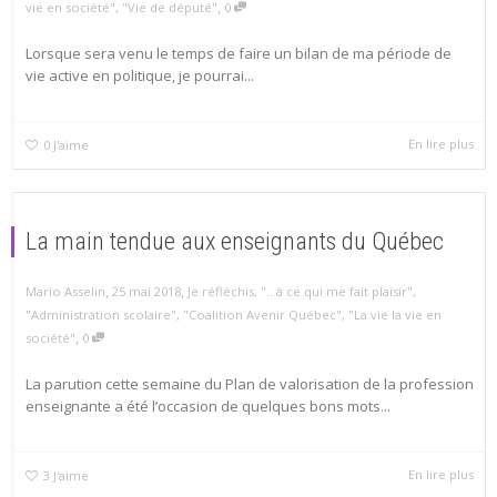
,
vie en société"
,
"Vie de député"
0
Lorsque sera venu le temps de faire un bilan de ma période de
vie active en politique, je pourrai...
En lire plus
0
J'aime
La main tendue aux enseignants du Québec
,
,
Mario Asselin
25 mai 2018
Je réfléchis
,
"...à ce qui me fait plaisir"
,
"Administration scolaire"
,
"Coalition Avenir Québec"
,
"La vie la vie en
,
société"
0
La parution cette semaine du Plan de valorisation de la profession
enseignante a été l’occasion de quelques bons mots...
En lire plus
3
J'aime