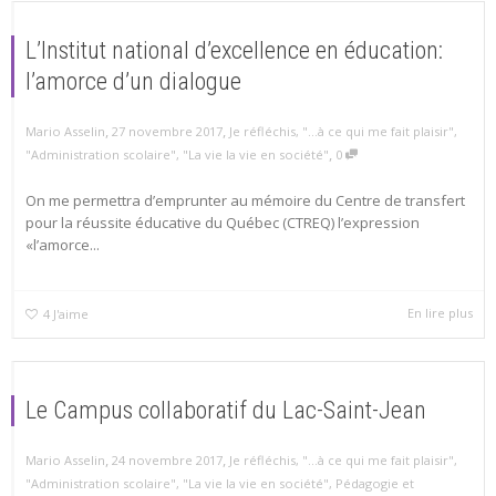
L’Institut national d’excellence en éducation:
l’amorce d’un dialogue
,
,
Mario Asselin
27 novembre 2017
Je réfléchis
,
"...à ce qui me fait plaisir"
,
,
"Administration scolaire"
,
"La vie la vie en société"
0
On me permettra d’emprunter au mémoire du Centre de transfert
pour la réussite éducative du Québec (CTREQ) l’expression
«l’amorce...
En lire plus
4
J'aime
Le Campus collaboratif du Lac-Saint-Jean
,
,
Mario Asselin
24 novembre 2017
Je réfléchis
,
"...à ce qui me fait plaisir"
,
"Administration scolaire"
,
"La vie la vie en société"
,
Pédagogie et