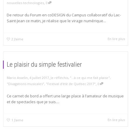
,
nouvelles technologies
0
De retour du Forum en coDESIGN du Campus collaboratif du Lac-
Saint-Jean ce matin, je réalise que le virage numérique...
En lire plus
2
J'aime
Le plaisir du simple festivalier
,
,
Mario Asselin
4 juillet 2017
Je réfléchis
,
"...à ce qui me fait plaisir"
,
,
"Divagations musicales"
,
"Festival d'été de Québec 2017"
0
Ce carnet de bord a offert une large place à l’amateur de musique
et de spectacles que je suis....
En lire plus
1
J'aime