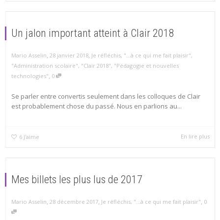
Un jalon important atteint à Clair 2018
,
,
Mario Asselin
28 janvier 2018
Je réfléchis
,
"...à ce qui me fait plaisir"
,
"Administration scolaire"
,
"Clair 2018"
,
"Pédagogie et nouvelles
,
technologies"
0
Se parler entre convertis seulement dans les colloques de Clair
est probablement chose du passé. Nous en parlions au...
En lire plus
6
J'aime
Mes billets les plus lus de 2017
,
,
,
Mario Asselin
28 décembre 2017
Je réfléchis
,
"...à ce qui me fait plaisir"
0