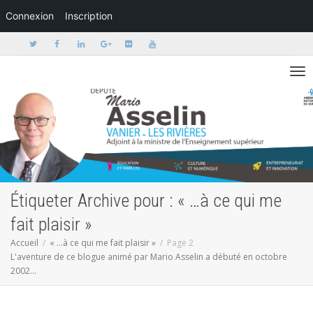
Connexion
Inscription
Activer/dé
Étiqueter Archive pour : « …à ce qui me
fait plaisir »
Accueil
« …à ce qui me fait plaisir »
Page 2
L'aventure de ce blogue animé par Mario Asselin a débuté en octobre
2002...