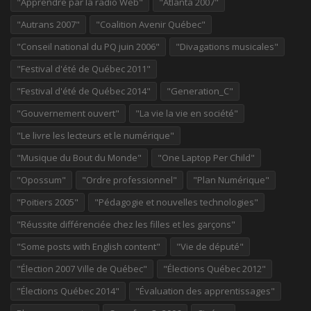
"Apprendre par la radio Web"
"Atlanta 2007"
"Autrans 2007"
"Coalition Avenir Québec"
"Conseil national du PQ juin 2006"
"Divagations musicales"
"Festival d'été de Québec 2011"
"Festival d'été de Québec 2014"
"Generation_C"
"Gouvernement ouvert"
"La vie la vie en société"
"Le livre les lecteurs et le numérique"
"Musique du Bout du Monde"
"One Laptop Per Child"
"Opossum"
"Ordre professionnel"
"Plan Numérique"
"Poitiers 2005"
"Pédagogie et nouvelles technologies"
"Réussite différenciée chez les filles et les garçons"
"Some posts with English content"
"Vie de député"
"Élection 2007 Ville de Québec"
"Élections Québec 2012"
"Élections Québec 2014"
"Évaluation des apprentissages"