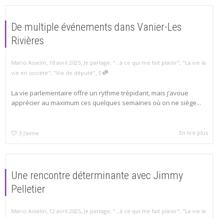
De multiple événements dans Vanier-Les
Rivières
,
,
Mario Asselin
18 avril 2025
Je partage
,
"...à ce qui me fait plaisir"
,
"La vie la
,
vie en société"
,
"Vie de député"
0
La vie parlementaire offre un rythme trépidant, mais j’avoue
apprécier au maximum ces quelques semaines où on ne siège...
En lire plus
3
J'aime
Une rencontre déterminante avec Jimmy
Pelletier
,
,
Mario Asselin
12 avril 2025
Je partage
,
"...à ce qui me fait plaisir"
,
"La vie la