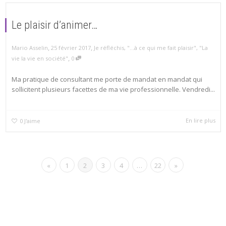
Le plaisir d’animer…
,
,
Mario Asselin
25 février 2017
Je réfléchis
,
"...à ce qui me fait plaisir"
,
"La
,
vie la vie en société"
0
Ma pratique de consultant me porte de mandat en mandat qui
sollicitent plusieurs facettes de ma vie professionnelle. Vendredi...
En lire plus
0
J'aime
«
1
2
3
4
…
22
»