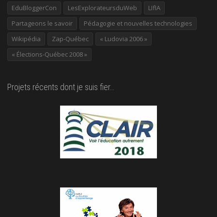
EduBloggerCon
LesExplorateursduWeb
LIfIA
Partageons le savoir
Pédagogie et nouvelles technologies
Wikipédia
Zap-Québec
« Ludovia 2006 »
« Élections-Québec 2008 »
Projets récents dont je suis fier…