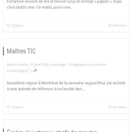
Il m’arrive encore de lire le Devoir sous le format « papier », mais
c’est plutôt rare. Ce matin, pour une...
En lire plus
0
J'aime
Maîtres TIC
,
,
Mario Asselin
17 juin 2005
Je partage
,
"Pédagogie et nouvelles
,
technologies"
2
Deuxième séjour à Montréal de la semaine aujourd’hui. J’ai assisté
à une activité de réflexion à la Faculté des...
En lire plus
0
J'aime