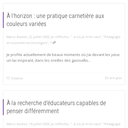
À l’horizon : une pratique carnetière aux
couleurs variées
,
,
Mario Asselin
22 juillet 2005
Je réfléchis
,
"...à où je m'en vais"
,
"Pédagogie
,
et nouvelles technologies"
1
Je profite actuellement de beaux moments où j’ai devant les yeux
un lac inspirant, dans les oreilles des gazouillis...
En lire plus
0
J'aime
À la recherche d’éducateurs capables de
penser différemment
,
,
Mario Asselin
19 juillet 2005
Je réfléchis
,
"...à où je m'en vais"
,
"Pédagogie