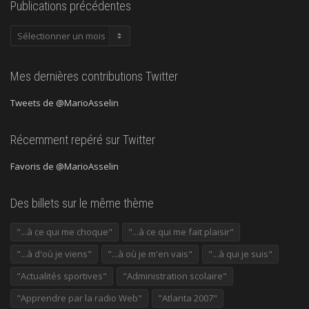
Publications précédentes
Publications
précédentes
Mes dernières contributions Twitter
Tweets de @MarioAsselin
Récemment repéré sur Twitter
Favoris de @MarioAsselin
Des billets sur le même thème
"...à ce qui me choque"
"...à ce qui me fait plaisir"
"...à d'où je viens"
"...à où je m'en vais"
"...à qui je suis"
"Actualités sportives"
"Administration scolaire"
"Apprendre par la radio Web"
"Atlanta 2007"