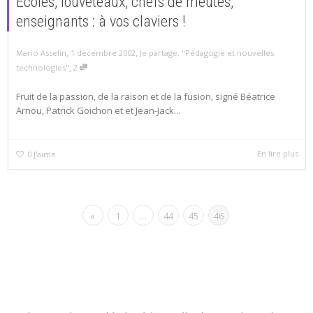
Écoles, louveteaux, chefs de meutes,
enseignants : à vos claviers !
,
,
Mario Asselin
1 décembre 2002
Je partage
,
"Pédagogie et nouvelles
,
technologies"
2
Fruit de la passion, de la raison et de la fusion, signé Béatrice
Arnou, Patrick Goichon et et Jean-Jack...
En lire plus
0
J'aime
«
1
…
44
45
46