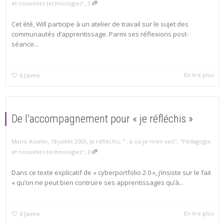
,
et nouvelles technologies"
3
Cet été, Will participe à un atelier de travail sur le sujet des
communautés d’apprentissage. Parmi ses réflexions post-
séance...
En lire plus
0
J'aime
De l’accompagnement pour « je réfléchis »
,
,
Mario Asselin
18 juillet 2005
Je réfléchis
,
"...à où je m'en vais"
,
"Pédagogie
,
et nouvelles technologies"
0
Dans ce texte explicatif de « cyberportfolio 2.0 », j’insiste sur le fait
« qu’on ne peut bien contruire ses apprentissages qu’à...
En lire plus
0
J'aime