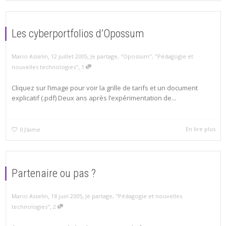
Les cyberportfolios d’Opossum
,
,
Mario Asselin
12 juillet 2005
Je partage
,
"Opossum"
,
"Pédagogie et
,
nouvelles technologies"
1
Cliquez sur l’image pour voir la grille de tarifs et un document
explicatif (.pdf) Deux ans après l’expérimentation de...
En lire plus
0
J'aime
Partenaire ou pas ?
,
,
Mario Asselin
18 juin 2005
Je partage
,
"Pédagogie et nouvelles
,
technologies"
2