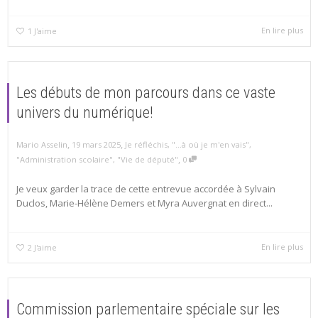
En lire plus
1
J'aime
Les débuts de mon parcours dans ce vaste
univers du numérique!
,
,
Mario Asselin
19 mars 2025
Je réfléchis
,
"...à où je m'en vais"
,
,
"Administration scolaire"
,
"Vie de député"
0
Je veux garder la trace de cette entrevue accordée à Sylvain
Duclos, Marie-Hélène Demers et Myra Auvergnat en direct...
En lire plus
2
J'aime
Commission parlementaire spéciale sur les