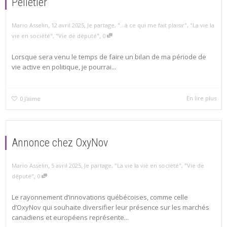
Pelletier
,
,
Mario Asselin
12 avril 2025
Je partage
,
"...à ce qui me fait plaisir"
,
"La vie la
,
vie en société"
,
"Vie de député"
0
Lorsque sera venu le temps de faire un bilan de ma période de
vie active en politique, je pourrai...
En lire plus
0
J'aime
Annonce chez OxyNov
,
,
Mario Asselin
5 avril 2025
Je partage
,
"La vie la vie en société"
,
"Vie de
,
député"
0
Le rayonnement d’innovations québécoises, comme celle
d’OxyNov qui souhaite diversifier leur présence sur les marchés
canadiens et européens représente...