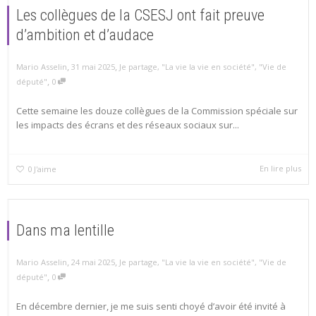
Les collègues de la CSESJ ont fait preuve
d’ambition et d’audace
,
,
Mario Asselin
31 mai 2025
Je partage
,
"La vie la vie en société"
,
"Vie de
,
député"
0
Cette semaine les douze collègues de la Commission spéciale sur
les impacts des écrans et des réseaux sociaux sur...
En lire plus
0
J'aime
Dans ma lentille
,
,
Mario Asselin
24 mai 2025
Je partage
,
"La vie la vie en société"
,
"Vie de
,
député"
0
En décembre dernier, je me suis senti choyé d’avoir été invité à