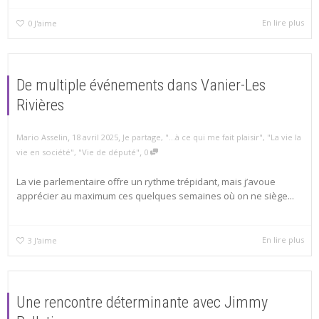
En lire plus
0
J'aime
De multiple événements dans Vanier-Les
Rivières
,
,
Mario Asselin
18 avril 2025
Je partage
,
"...à ce qui me fait plaisir"
,
"La vie la
,
vie en société"
,
"Vie de député"
0
La vie parlementaire offre un rythme trépidant, mais j’avoue
apprécier au maximum ces quelques semaines où on ne siège...
En lire plus
3
J'aime
Une rencontre déterminante avec Jimmy