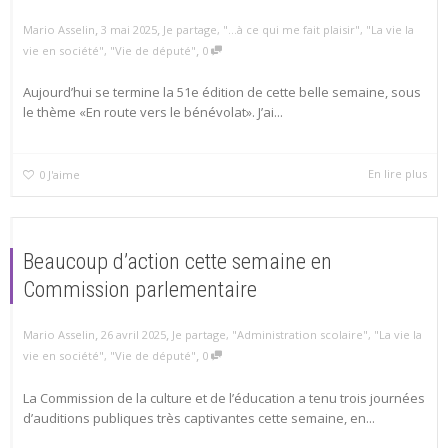
,
,
Mario Asselin
3 mai 2025
Je partage
,
"...à ce qui me fait plaisir"
,
"La vie la
,
vie en société"
,
"Vie de député"
0
Aujourd’hui se termine la 51e édition de cette belle semaine, sous
le thème «En route vers le bénévolat». J’ai...
En lire plus
0
J'aime
Beaucoup d’action cette semaine en
Commission parlementaire
,
,
Mario Asselin
26 avril 2025
Je partage
,
"Administration scolaire"
,
"La vie la
,
vie en société"
,
"Vie de député"
0
La Commission de la culture et de l’éducation a tenu trois journées
d’auditions publiques très captivantes cette semaine, en...