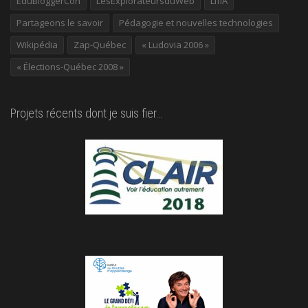
EduBloggerCon
LesExplorateursduWeb
LIfIA
Partageons le savoir
Pédagogie et nouvelles technologies
Wikipédia
Zap-Québec
« Ludovia 2006 »
« Élections-Québec 2008 »
Projets récents dont je suis fier…