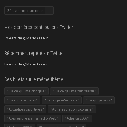
Publications
précédentes
Mes dernières contributions Twitter
Tweets de @MarioAsselin
Récemment repéré sur Twitter
Favoris de @MarioAsselin
Des billets sur le même thème
"...à ce qui me choque"
"...à ce qui me fait plaisir"
"...à d'où je viens"
"...à où je m'en vais"
"...à qui je suis"
"Actualités sportives"
"Administration scolaire"
"Apprendre par la radio Web"
"Atlanta 2007"