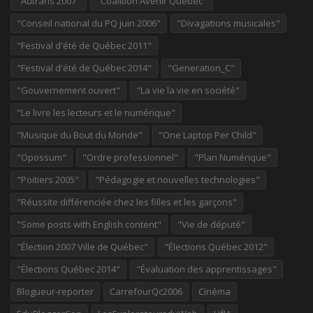
"Autrans 2007"
"Coalition Avenir Québec"
"Conseil national du PQ juin 2006"
"Divagations musicales"
"Festival d'été de Québec 2011"
"Festival d'été de Québec 2014"
"Generation_C"
"Gouvernement ouvert"
"La vie la vie en société"
"Le livre les lecteurs et le numérique"
"Musique du Bout du Monde"
"One Laptop Per Child"
"Opossum"
"Ordre professionnel"
"Plan Numérique"
"Poitiers 2005"
"Pédagogie et nouvelles technologies"
"Réussite différenciée chez les filles et les garçons"
"Some posts with English content"
"Vie de député"
"Élection 2007 Ville de Québec"
"Élections Québec 2012"
"Élections Québec 2014"
"Évaluation des apprentissages"
Blogueur-reporter
CarrefourQc2006
Cinéma