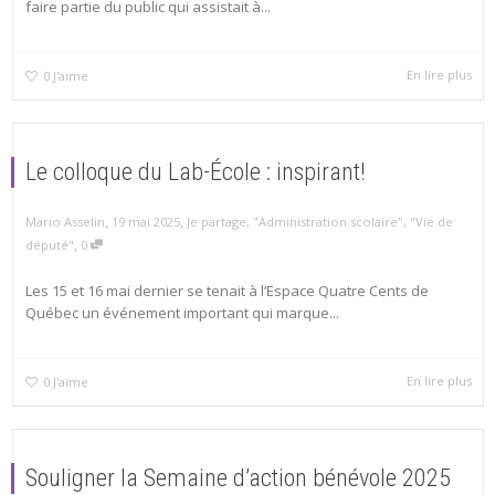
faire partie du public qui assistait à...
En lire plus
0
J'aime
Le colloque du Lab-École : inspirant!
,
,
Mario Asselin
19 mai 2025
Je partage
,
"Administration scolaire"
,
"Vie de
,
député"
0
Les 15 et 16 mai dernier se tenait à l’Espace Quatre Cents de
Québec un événement important qui marque...
En lire plus
0
J'aime
Souligner la Semaine d’action bénévole 2025