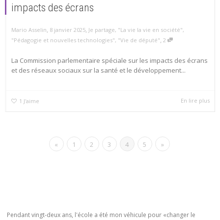
impacts des écrans
,
,
Mario Asselin
8 janvier 2025
Je partage
,
"La vie la vie en société"
,
,
"Pédagogie et nouvelles technologies"
,
"Vie de député"
2
La Commission parlementaire spéciale sur les impacts des écrans
et des réseaux sociaux sur la santé et le développement...
En lire plus
1
J'aime
«
1
2
3
4
5
»
Pendant vingt-deux ans, l'école a été mon véhicule pour «changer le