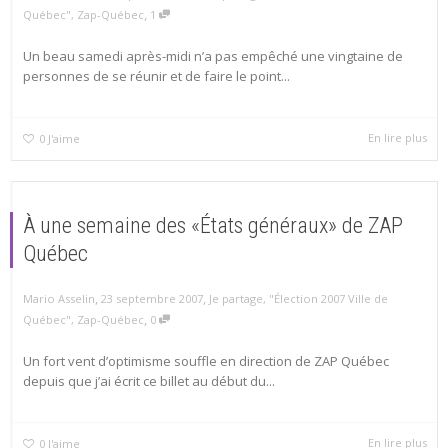
,
Québec"
,
Zap-Québec
1
Un beau samedi après-midi n’a pas empêché une vingtaine de
personnes de se réunir et de faire le point...
En lire plus
0
J'aime
À une semaine des «États généraux» de ZAP
Québec
,
,
Mario Asselin
23 septembre 2007
Je partage
,
"Élection 2007 Ville de
,
Québec"
,
Zap-Québec
0
Un fort vent d’optimisme souffle en direction de ZAP Québec
depuis que j’ai écrit ce billet au début du...
En lire plus
0
J'aime