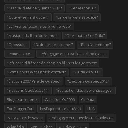
"Festival d'été de Québec 2014"
"Generation_C"
"Gouvernement ouvert"
"La vie la vie en société"
"Le livre les lecteurs et le numérique"
"Musique du Bout du Monde"
"One Laptop Per Child"
"Opossum"
"Ordre professionnel"
"Plan Numérique"
"Poitiers 2005"
"Pédagogie et nouvelles technologies"
"Réussite différenciée chez les filles et les garçons"
"Some posts with English content"
"Vie de député"
"Élection 2007 Ville de Québec"
"Élections Québec 2012"
"Élections Québec 2014"
"Évaluation des apprentissages"
Blogueur-reporter
CarrefourQc2006
Cinéma
EduBloggerCon
LesExplorateursduWeb
LIfIA
Partageons le savoir
Pédagogie et nouvelles technologies
Wikipédia
Zap-Québec
« Ludovia 2006 »