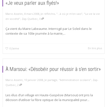
«Je veux parler aux flyés!»
,
,
Mario Asselin
8 mars 2008
Je réfléchis
,
"...à où je m'en vais"
,
"La vie la vie
,
en société"
,
Zap-Québec
0
Ça vient du Maire Labeaume. Interrogé par Le Soleil dans le
contexte de sa 100e journée à la mairie,...
En lire plus
0
J'aime
À Marsoui: «Désobéir pour réussir à s’en sortir»
,
,
Mario Asselin
10 janvier 2008
Je partage
,
"Administration scolaire"
,
Zap-
,
Québec
2
Les élus d’un village en Haute-Gaspésie (Marsoui) ont pris la
décision d’utiliser la fibre optique de la municipalité pour...