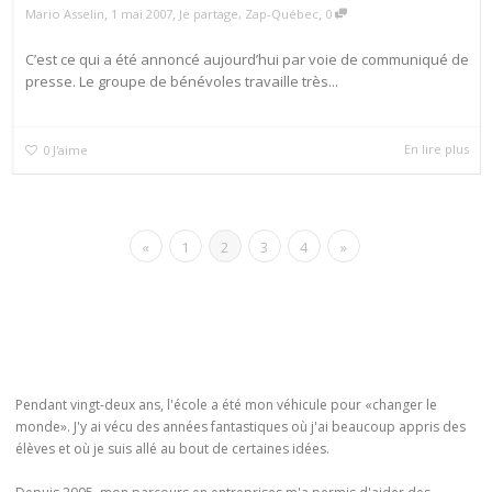
,
,
,
Mario Asselin
1 mai 2007
Je partage
,
Zap-Québec
0
C’est ce qui a été annoncé aujourd’hui par voie de communiqué de
presse. Le groupe de bénévoles travaille très...
En lire plus
0
J'aime
«
1
2
3
4
»
Pendant vingt-deux ans, l'école a été mon véhicule pour «changer le
monde». J'y ai vécu des années fantastiques où j'ai beaucoup appris des
élèves et où je suis allé au bout de certaines idées.