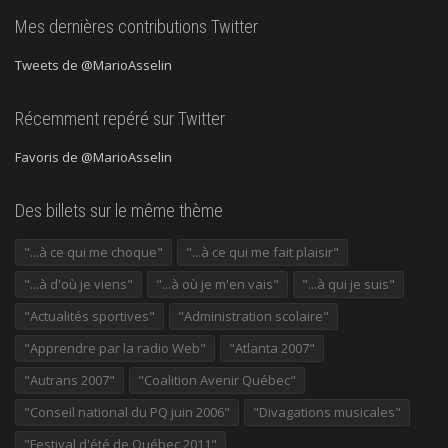
Mes dernières contributions Twitter
Tweets de @MarioAsselin
Récemment repéré sur Twitter
Favoris de @MarioAsselin
Des billets sur le même thème
"...à ce qui me choque"
"...à ce qui me fait plaisir"
"...à d'où je viens"
"...à où je m'en vais"
"...à qui je suis"
"Actualités sportives"
"Administration scolaire"
"Apprendre par la radio Web"
"Atlanta 2007"
"Autrans 2007"
"Coalition Avenir Québec"
"Conseil national du PQ juin 2006"
"Divagations musicales"
"Festival d'été de Québec 2011"