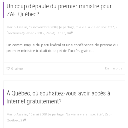
Un coup d’épaule du premier ministre pour
ZAP Québec?
,
,
Mario Asselin
12 novembre 2008
Je partage
,
"La vie la vie en société"
,
«
,
Élections-Québec 2008 »
,
Zap-Québec
0
Un communiqué du parti libéral et une conférence de presse du
premier ministre traitait du sujet de l’accès gratuit...
En lire plus
0
J'aime
À Québec, où souhaitez-vous avoir accès à
Internet gratuitement?
,
,
Mario Asselin
10 mai 2008
Je partage
,
"La vie la vie en société"
,
Zap-
,
Québec
2