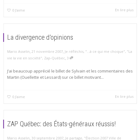
En lire plus
0
J'aime
La divergence d’opinions
,
,
Mario Asselin
21 novembre 2007
Je réfléchis
,
"...à ce qui me choque"
,
"La
,
vie la vie en société"
,
Zap-Québec
3
J’ai beaucoup apprécié le billet de Sylvain et les commentaires des
Martin (Ouellette et Lessard) sur ce billet motivant...
En lire plus
0
J'aime
ZAP Québec: des États-généraux réussis!
,
,
Mario Asselin
30 septembre 2007
Je partage
,
"Élection 2007 Ville de