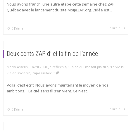
Nous avons franchi une autre étape cette semaine chez ZAP
Québec avec le lancement du site MoiJeZAP.org. L’idée est...
En lire plus
0
J'aime
Deux cents ZAP d’ici la fin de l’année
,
,
Mario Asselin
5 avril 2008
Je réfléchis
,
"...à ce qui me fait plaisir"
,
"La vie la
,
vie en société"
,
Zap-Québec
3
Voilà, c’est écrit! Nous avons maintenant le moyen de nos
ambitions… La cité sans fil s’en vient. Ce n’est...
En lire plus
0
J'aime