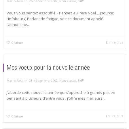
,
,
,
Mario Asselin
26 décembre 2002
Non classé
0
Vous vous sentez essoufflé ? Pensez au Père Noël… (source:
l’Infobourg) Parlant de fatigue, voir ce document appelé
l’aphorisme...
En lire plus
0
J'aime
Mes voeux pour la nouvelle année
,
,
,
Mario Asselin
23 décembre 2002
Non classé
5
J’aborde cette nouvelle année qui s’approche à grands pas en
pensant à plusieurs d’entre vous ; j’offre mes meilleurs...
En lire plus
0
J'aime