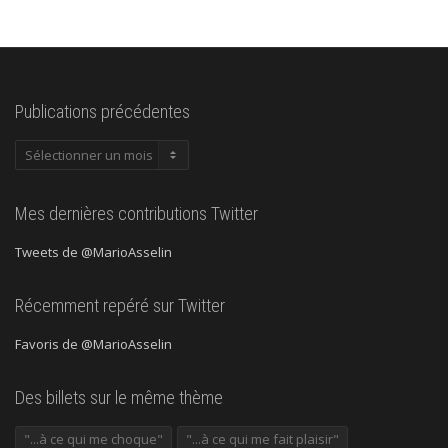
Publications précédentes
Publications
précédentes
Mes dernières contributions Twitter
Tweets de @MarioAsselin
Récemment repéré sur Twitter
Favoris de @MarioAsselin
Des billets sur le même thème
"...à ce qui me choque"
"...à ce qui me fait plaisir"