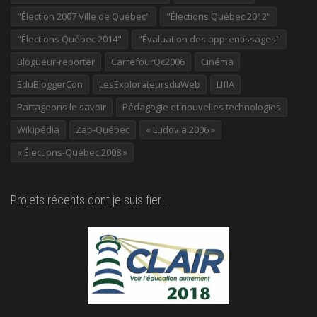
"Élection 2007 Ville de Québec"
"Élections Québec 2012"
"Élections Québec 2014"
"Évaluation des apprentissages"
Blogueur-reporter
CarrefourQc2006
Cinéma
EduBloggerCon
LesExplorateursduWeb
LIfIA
Partageons le savoir
Pédagogie et nouvelles technologies
Wikipédia
Zap-Québec
« Ludovia 2006 »
« Élections-Québec 2008 »
Projets récents dont je suis fier…