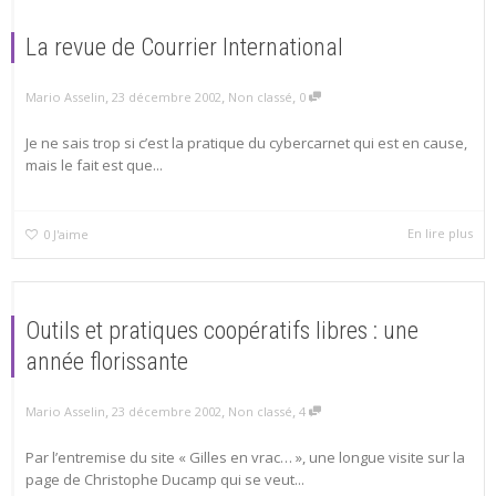
La revue de Courrier International
,
,
,
Mario Asselin
23 décembre 2002
Non classé
0
Je ne sais trop si c’est la pratique du cybercarnet qui est en cause,
mais le fait est que...
En lire plus
0
J'aime
Outils et pratiques coopératifs libres : une
année florissante
,
,
,
Mario Asselin
23 décembre 2002
Non classé
4
Par l’entremise du site « Gilles en vrac… », une longue visite sur la
page de Christophe Ducamp qui se veut...