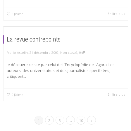
En lire plus
0
J'aime
La revue contrepoints
,
,
,
Mario Asselin
21 décembre 2002
Non classé
0
Je découvre ce site par celui de L’Encyclopédie de l’Agora. Les
auteurs, des universitaires et des journalistes spécilisées,
critiquent...
En lire plus
0
J'aime
1
2
3
…
10
»