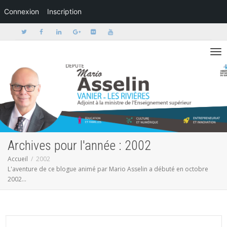
Connexion
Inscription
Activer/dé
Archives pour l'année : 2002
Accueil
2002
L'aventure de ce blogue animé par Mario Asselin a débuté en octobre
2002...