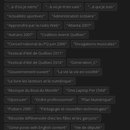
"...à d'où je viens"
"...à où je m'en vais"
"...à qui je suis"
"Actualités sportives"
"Administration scolaire"
"Apprendre par la radio Web"
"Atlanta 2007"
"Autrans 2007"
"Coalition Avenir Québec"
"Conseil national du PQ juin 2006"
"Divagations musicales"
"Festival d'été de Québec 2011"
"Festival d'été de Québec 2014"
"Generation_C"
"Gouvernement ouvert"
"La vie la vie en société"
"Le livre les lecteurs et le numérique"
"Musique du Bout du Monde"
"One Laptop Per Child"
"Opossum"
"Ordre professionnel"
"Plan Numérique"
"Poitiers 2005"
"Pédagogie et nouvelles technologies"
"Réussite différenciée chez les filles et les garçons"
"Some posts with English content"
"Vie de député"