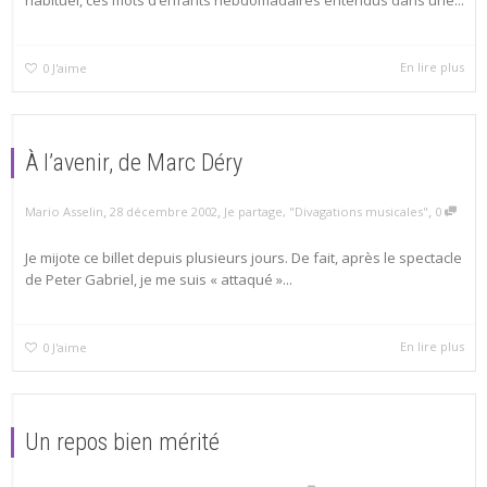
habituel, ces mots d’enfants hebdomadaires entendus dans une...
En lire plus
0
J'aime
À l’avenir, de Marc Déry
,
,
,
Mario Asselin
28 décembre 2002
Je partage
,
"Divagations musicales"
0
Je mijote ce billet depuis plusieurs jours. De fait, après le spectacle
de Peter Gabriel, je me suis « attaqué »...
En lire plus
0
J'aime
Un repos bien mérité