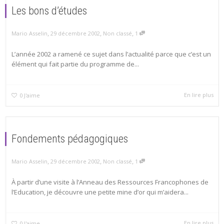
Les bons d’études
,
,
,
Mario Asselin
29 décembre 2002
Non classé
1
L’année 2002 a ramené ce sujet dans l’actualité parce que c’est un
élément qui fait partie du programme de...
En lire plus
0
J'aime
Fondements pédagogiques
,
,
,
Mario Asselin
29 décembre 2002
Non classé
1
À partir d’une visite à l’Anneau des Ressources Francophones de
l’Education, je découvre une petite mine d’or qui m’aidera...
En lire plus
0
J'aime