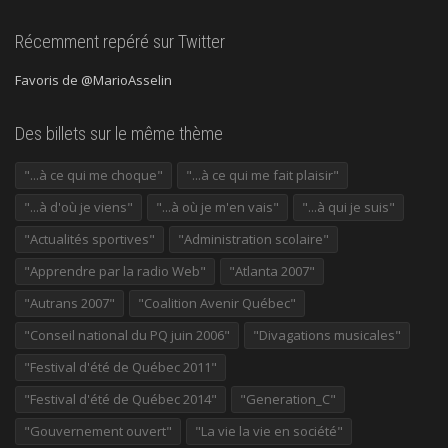
Récemment repéré sur Twitter
Favoris de @MarioAsselin
Des billets sur le même thème
"...à ce qui me choque"
"...à ce qui me fait plaisir"
"...à d'où je viens"
"...à où je m'en vais"
"...à qui je suis"
"Actualités sportives"
"Administration scolaire"
"Apprendre par la radio Web"
"Atlanta 2007"
"Autrans 2007"
"Coalition Avenir Québec"
"Conseil national du PQ juin 2006"
"Divagations musicales"
"Festival d'été de Québec 2011"
"Festival d'été de Québec 2014"
"Generation_C"
"Gouvernement ouvert"
"La vie la vie en société"