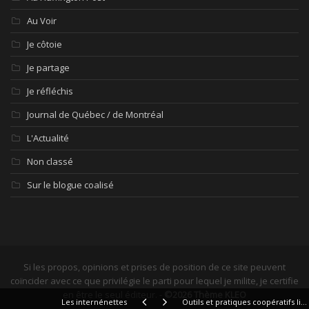
Au Voir
Je côtoie
Je partage
Je réfléchis
Journal de Québec / de Montréal
L'Actualité
Non classé
Sur le blogue coalisé
Si les propos, opinions et prises de position de ce site peuvent
coïncider avec ce que privilégie le parti pour lequel je milite, je certifie
en être le seul éditeur. -
©2026 Thème KLEO
Les internénettes
Outils et pratiques coopératifs libres : une année florissante