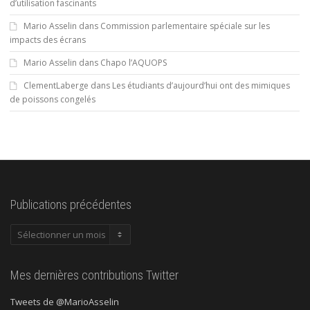
d’utilisation fascinants
Mario Asselin
dans
Commission parlementaire spéciale sur les
impacts des écrans
Mario Asselin
dans
Chapo l’AQUOPS
ClementLaberge
dans
Les étudiants d’aujourd’hui ont des mimiques
de poissons congelés
Publications précédentes
Publications
précédentes
Mes dernières contributions Twitter
Tweets de @MarioAsselin