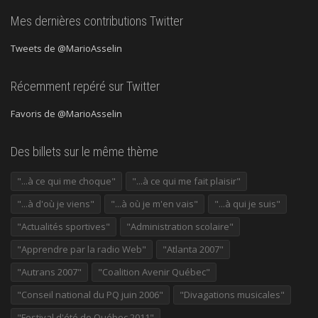
Mes dernières contributions Twitter
Tweets de @MarioAsselin
Récemment repéré sur Twitter
Favoris de @MarioAsselin
Des billets sur le même thème
"...à ce qui me choque"
"...à ce qui me fait plaisir"
"...à d'où je viens"
"...à où je m'en vais"
"...à qui je suis"
"Actualités sportives"
"Administration scolaire"
"Apprendre par la radio Web"
"Atlanta 2007"
"Autrans 2007"
"Coalition Avenir Québec"
"Conseil national du PQ juin 2006"
"Divagations musicales"
"Festival d'été de Québec 2011"