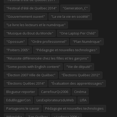
"Festival d'été de Québec 2014"
"Generation_C"
"Gouvernement ouvert"
"La vie la vie en société"
"Le livre les lecteurs et le numérique"
"Musique du Bout du Monde"
"One Laptop Per Child"
"Opossum"
"Ordre professionnel"
"Plan Numérique"
"Poitiers 2005"
"Pédagogie et nouvelles technologies"
"Réussite différenciée chez les filles et les garçons"
"Some posts with English content"
"Vie de député"
"Élection 2007 Ville de Québec"
"Élections Québec 2012"
"Élections Québec 2014"
"Évaluation des apprentissages"
Blogueur-reporter
CarrefourQc2006
Cinéma
EduBloggerCon
LesExplorateursduWeb
LIfIA
Partageons le savoir
Pédagogie et nouvelles technologies
Wikipédia
Zap-Québec
« Ludovia 2006 »