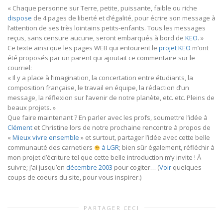
« Chaque personne sur Terre, petite, puissante, faible ou riche
dispose
de 4 pages de liberté et d’égalité, pour écrire son message à
l’attention de ses très lointains petits-enfants. Tous les messages
reçus, sans censure aucune, seront embarqués à bord de
KEO
. »
Ce texte ainsi que les pages WEB qui entourent le
projet KEO
m’ont
été proposés par un parent qui ajoutait ce commentaire sur le
courriel:
« Il y a place à l’imagination, la concertation entre étudiants, la
composition française, le travail en équipe, la rédaction d’un
message, la réflexion sur l’avenir de notre planète, etc. etc. Pleins de
beaux projets. »
Que faire maintenant ? En parler avec les profs, soumettre l’idée à
Clément
et Christine lors de notre prochaine rencontre à propos de
«
Mieux vivre ensemble
» et surtout, partager l’idée avec cette belle
communauté des carnetiers
à LGR
; bien sûr également, réfléchir à
mon projet d’écriture tel que cette belle introduction m’y invite ! À
suivre; j’ai jusqu’en
décembre 2003
pour cogiter… (
Voir
quelques
coups de coeurs du site, pour vous inspirer.)
PARTAGER CECI