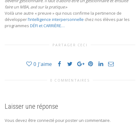
devenir gestionnaire. Il faut d’abord être un gestionnaire et ensuite
faire un MBA, axé sur la pratique
.»
Voilà une autre « preuve » qui nous confirme la pertinence de
développer
l’intelligence interpersonnelle
chez nos élèves par les
programmes
DÉFI et CARRIÈRE…
PARTAGER CECI
0
J'aime
0 COMMENTAIRES
Laisser une réponse
Vous devez être connecté pour poster un commentaire.