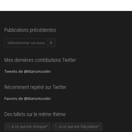
Publications précédentes
Publications
précédentes
Mes dernières contributions Twitter
Tweets de @MarioAsselin
Récemment repéré sur Twitter
Favoris de @MarioAsselin
Des billets sur le même thème
"...à ce qui me choque"
"...à ce qui me fait plaisir"