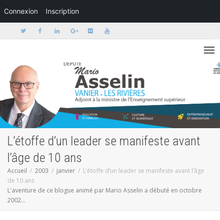
Connexion
Inscription
Activer/dé
L’étoffe d’un leader se manifeste avant
l’âge de 10 ans
Accueil
2003
janvier
L’étoffe d’un leader se manifeste avant l’âge
de 10 ans
L'aventure de ce blogue animé par Mario Asselin a débuté en octobre
2002...