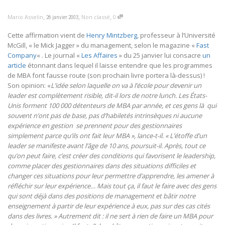
,
,
,
Mario Asselin
Non classé
0
26 janvier 2003
Cette affirmation vient de
Henry Mintzberg
, professeur à l’Université
McGill, « le Mick Jagger » du management, selon le magazine «
Fast
Company
« . Le journal «
Les Affaires
» du 25 janvier lui consacre
un
article
étonnant dans lequel il laisse entendre que les programmes
de MBA font fausse route (son prochain livre portera là-dessus) !
Son opinion: «
L’idée selon laquelle on va à l’école pour devenir un
leader est complètement risible, dit-il lors de notre lunch. Les États-
Unis forment 100 000 détenteurs de MBA par année, et ces gens là ­ qui
souvent n’ont pas de base, pas d’habiletés intrinsèques ni aucune
expérience en gestion ­ se prennent pour des gestionnaires
simplement parce qu’ils ont fait leur MBA », lance-t-il. « L’étoffe d’un
leader se manifeste avant l’âge de 10 ans, poursuit-il. Après, tout ce
qu’on peut faire, c’est créer des conditions qui favorisent le leadership,
comme placer des gestionnaires dans des situations difficiles et
changer ces situations pour leur permettre d’apprendre, les amener à
réfléchir sur leur expérience… Mais tout ça, il faut le faire avec des gens
qui sont déjà dans des positions de management et bâtir notre
enseignement à partir de leur expérience à eux, pas sur des cas cités
dans des livres. » Autrement dit : il ne sert à rien de faire un MBA pour