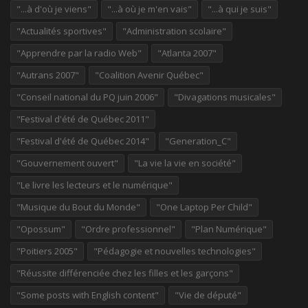
"...à d'où je viens"
"...à où je m'en vais"
"...à qui je suis"
"Actualités sportives"
"Administration scolaire"
"Apprendre par la radio Web"
"Atlanta 2007"
"Autrans 2007"
"Coalition Avenir Québec"
"Conseil national du PQ juin 2006"
"Divagations musicales"
"Festival d'été de Québec 2011"
"Festival d'été de Québec 2014"
"Generation_C"
"Gouvernement ouvert"
"La vie la vie en société"
"Le livre les lecteurs et le numérique"
"Musique du Bout du Monde"
"One Laptop Per Child"
"Opossum"
"Ordre professionnel"
"Plan Numérique"
"Poitiers 2005"
"Pédagogie et nouvelles technologies"
"Réussite différenciée chez les filles et les garçons"
"Some posts with English content"
"Vie de député"