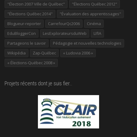
"Élection 2007 Ville de Québec"
"Élections Québec 2012"
"Élections Québec 2014"
"Évaluation des apprentissages"
Blogueur-reporter
CarrefourQc2006
Cinéma
EduBloggerCon
LesExplorateursduWeb
LIfIA
Partageons le savoir
Pédagogie et nouvelles technologies
Wikipédia
Zap-Québec
« Ludovia 2006 »
« Élections-Québec 2008 »
Projets récents dont je suis fier…