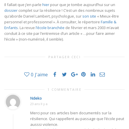
Il fallait que j’en parle
hier
pour que je tombe aujourd’hui sur un
dossier
complet sur la résilience ! C’est un des nombreux sujets
qu’aborde Daniel Lambert, psychologue, sur
son site
« Mieux-être
personnel et professionnel ». À consulter, le répertoire
Famille &
Enfants
. La revue
l’école branchée
de février et mars 2003 m’avait
conduit à ce site par l’entremise d’un article « …pour faire aimer
l’école » (non-numérisé, il semble).
PARTAGER CECI
0
J'aime
1 COMMENTAIRE
Ndeko
23 ans Il y a
Merci pour ces articles bien documentés sur la
résilience. Qui rappellent au passage que l’école peut
ausssi violence.