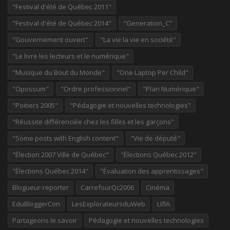
"Festival d'été de Québec 2011"
"Festival d'été de Québec 2014"
"Generation_C"
"Gouvernement ouvert"
"La vie la vie en société"
"Le livre les lecteurs et le numérique"
"Musique du Bout du Monde"
"One Laptop Per Child"
"Opossum"
"Ordre professionnel"
"Plan Numérique"
"Poitiers 2005"
"Pédagogie et nouvelles technologies"
"Réussite différenciée chez les filles et les garçons"
"Some posts with English content"
"Vie de député"
"Élection 2007 Ville de Québec"
"Élections Québec 2012"
"Élections Québec 2014"
"Évaluation des apprentissages"
Blogueur-reporter
CarrefourQc2006
Cinéma
EduBloggerCon
LesExplorateursduWeb
LIfIA
Partageons le savoir
Pédagogie et nouvelles technologies