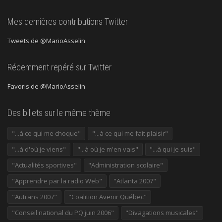
Mes dernières contributions Twitter
Tweets de @MarioAsselin
Récemment repéré sur Twitter
Favoris de @MarioAsselin
Des billets sur le même thème
"...à ce qui me choque"
"...à ce qui me fait plaisir"
"...à d'où je viens"
"...à où je m'en vais"
"...à qui je suis"
"Actualités sportives"
"Administration scolaire"
"Apprendre par la radio Web"
"Atlanta 2007"
"Autrans 2007"
"Coalition Avenir Québec"
"Conseil national du PQ juin 2006"
"Divagations musicales"