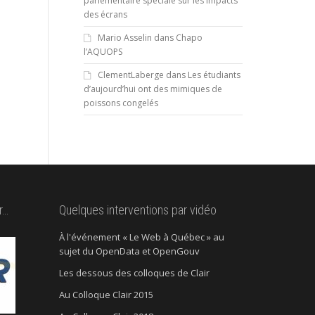
parlementaire spéciale sur les impacts
des écrans
Mario Asselin
dans
Chapo
l’AQUOPS
ClementLaberge
dans
Les étudiants
d’aujourd’hui ont des mimiques de
poissons congelés
r…
Quelques interventions par vidéo
À l'événement « Le Web à Québec » au
sujet du OpenData et OpenGouv
Les dessous des colloques de Clair
Au Colloque Clair 2015