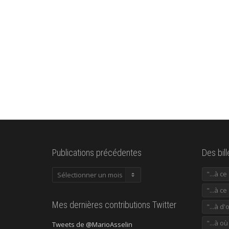
Publications précédentes
Des bil
Publications
"...à c
précédentes
"...à ce
Mes dernières contributions Twitter
"...à d'
"...à o
Tweets de @MarioAsselin