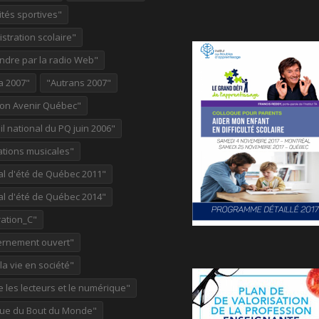
ités sportives"
stration scolaire"
ndre par la radio Web"
a 2007"
"Autrans 2007"
ion Avenir Québec"
l national du PQ juin 2006"
ations musicales"
al d'été de Québec 2011"
al d'été de Québec 2014"
ation_C"
rnement ouvert"
 la vie en société"
re les lecteurs et le numérique"
ue du Bout du Monde"