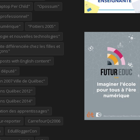
aptop Per Child"
"Opossum"
 professionnel"
Numérique"
"Poitiers 2005"
ogie et nouvelles technologies"
te différenciée chez les filles et
çons"
osts with English content"
e député"
on 2007 Ville de Québec"
ions Québec 2012"
ions Québec 2014"
ation des apprentissages"
ur-reporter
CarrefourQc2006
a
EduBloggerCon