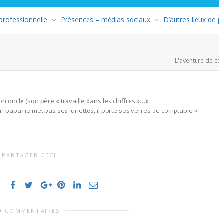
 professionnelle
Présences – médias sociaux
D’autres lieux de
L'aventure de c
n oncle (son père « travaille dans les chiffres »…):
n papa ne met pas ses lunettes, il porte ses verres de comptable » !
PARTAGER CECI
e
0 COMMENTAIRES