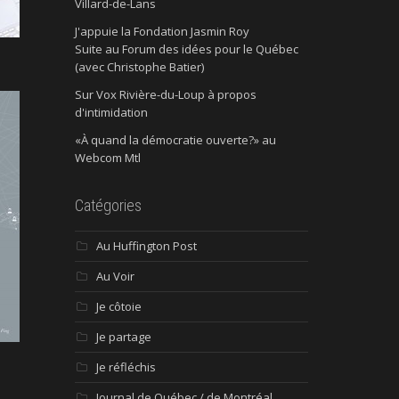
Villard-de-Lans
J'appuie la Fondation Jasmin Roy
Suite au Forum des idées pour le Québec
(avec Christophe Batier)
Sur Vox Rivière-du-Loup à propos
d'intimidation
«À quand la démocratie ouverte?» au
Webcom Mtl
Catégories
Au Huffington Post
Au Voir
Je côtoie
Je partage
Je réfléchis
Journal de Québec / de Montréal