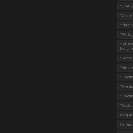
"One L
"Ordre
"Plan 
"Pédag
"Réussi
les gar
"Some p
"Vie d
"Électi
"Élect
"Élect
"Évalu
Blogue
Ciném