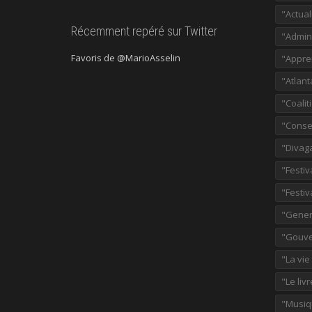
"Actual
Récemment repéré sur Twitter
"Admini
Favoris de @MarioAsselin
"Appre
"Atlant
"Coalit
"Consei
"Divag
"Festiv
"Festiv
"Gener
"Gouve
"La vie
"Le liv
"Musiq