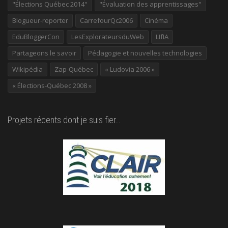
"Élections Québec 2014"
"Évaluation des apprentissages"
Blogueur-reporter
CarrefourQc2006
Cinéma
EduBloggerCon
LesExplorateursduWeb
LIfIA
Partageons le savoir
Pédagogie et nouvelles technologies
Wikipédia
Zap-Québec
« Ludovia 2006 »
« Élections-Québec 2008 »
Projets récents dont je suis fier…