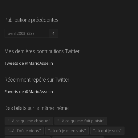
Publications précédentes
Publications
précédentes
Mes dernières contributions Twitter
Tweets de @MarioAsselin
Récemment repéré sur Twitter
Favoris de @MarioAsselin
Des billets sur le même thème
"...à ce qui me choque"
"...à ce qui me fait plaisir"
"...à d'où je viens"
"...à où je m'en vais"
"...à qui je suis"