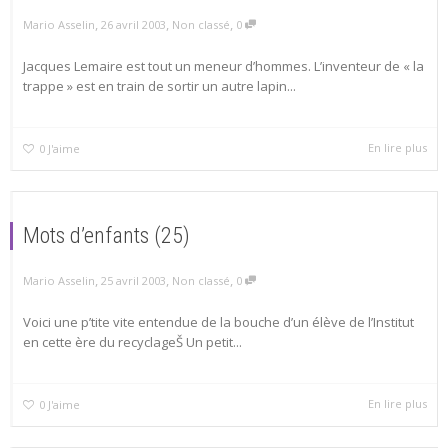
,
,
,
Mario Asselin
26 avril 2003
Non classé
0
Jacques Lemaire est tout un meneur d’hommes. L’inventeur de « la
trappe » est en train de sortir un autre lapin...
En lire plus
0
J'aime
Mots d’enfants (25)
,
,
,
Mario Asselin
25 avril 2003
Non classé
0
Voici une p’tite vite entendue de la bouche d’un élève de l’Institut
en cette ère du recyclageŠ Un petit...
En lire plus
0
J'aime