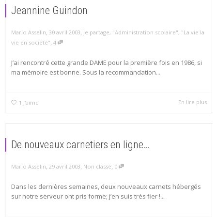
Jeannine Guindon
,
,
Mario Asselin
30 avril 2003
Je partage
,
"Administration scolaire"
,
"La vie la
,
vie en société"
4
J’ai rencontré cette grande DAME pour la première fois en 1986, si
ma mémoire est bonne. Sous la recommandation...
En lire plus
1
J'aime
De nouveaux carnetiers en ligne…
,
,
,
Mario Asselin
29 avril 2003
Non classé
0
Dans les dernières semaines, deux nouveaux carnets hébergés
sur notre serveur ont pris forme; j’en suis très fier !...