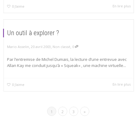
En lire plus
0
J'aime
Un outil à explorer ?
,
,
,
Mario Asselin
20 avril 2003
Non classé
0
Par l’entremise de Michel Dumais, la lecture d’une entrevue avec
Allan Kay me conduit jusqu’à « Squeak« , une machine virtuelle...
En lire plus
0
J'aime
1
2
3
»