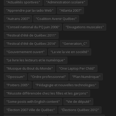
"Actualités sportives"
"Administration scolaire"
"Apprendre par la radio Web"
"Atlanta 2007"
"Autrans 2007"
"Coalition Avenir Québec"
"Conseil national du PQ juin 2006"
"Divagations musicales"
"Festival d'été de Québec 2011"
"Festival d'été de Québec 2014"
"Generation_C"
"Gouvernement ouvert"
"La vie la vie en société"
"Le livre les lecteurs et le numérique"
"Musique du Bout du Monde"
"One Laptop Per Child"
"Opossum"
"Ordre professionnel"
"Plan Numérique"
"Poitiers 2005"
"Pédagogie et nouvelles technologies"
"Réussite différenciée chez les filles et les garçons"
"Some posts with English content"
"Vie de député"
"Élection 2007 Ville de Québec"
"Élections Québec 2012"