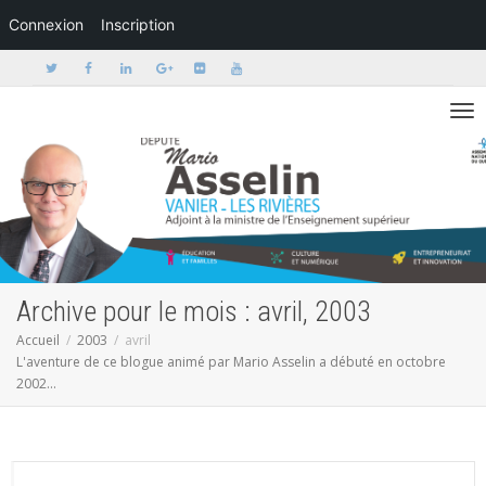
Connexion
Inscription
Activer/dé
Archive pour le mois : avril, 2003
Accueil
2003
avril
L'aventure de ce blogue animé par Mario Asselin a débuté en octobre
2002...