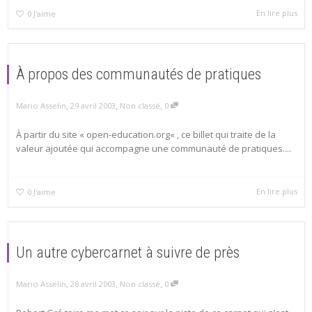
En lire plus
0
J'aime
À propos des communautés de pratiques
,
,
,
Mario Asselin
29 avril 2003
Non classé
0
À partir du site « open-education.org« , ce billet qui traite de la
valeur ajoutée qui accompagne une communauté de pratiques....
En lire plus
0
J'aime
Un autre cybercarnet à suivre de près
,
,
,
Mario Asselin
28 avril 2003
Non classé
0