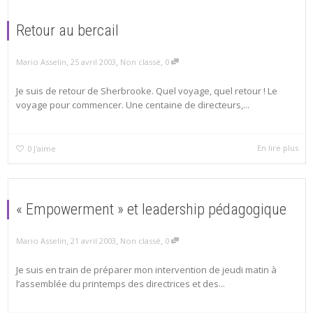
Retour au bercail
,
,
,
Mario Asselin
25 avril 2003
Non classé
0
Je suis de retour de Sherbrooke. Quel voyage, quel retour ! Le
voyage pour commencer. Une centaine de directeurs,...
En lire plus
0
J'aime
« Empowerment » et leadership pédagogique
,
,
,
Mario Asselin
21 avril 2003
Non classé
0
Je suis en train de préparer mon intervention de jeudi matin à
l’assemblée du printemps des directrices et des...