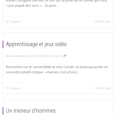
Robert Grégoire me met ce soir sur la piste de ce carnet qui n’est
« pas piqué des vers »… Quand...
En lire plus
0
J'aime
Apprentissage et jeux vidéo
,
,
,
Mario Asselin
26 avril 2003
Non classé
0
Rencontré sur le carnet RIMA et chez Sarah, ce texte qui porte un
sous-titre plutôt critique : »Games, not school,...
En lire plus
0
J'aime
Un meneur d’hommes