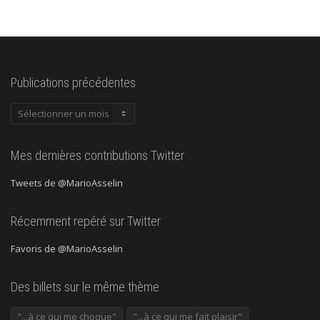
Publications précédentes
Publications
précédentes
Mes dernières contributions Twitter
Tweets de @MarioAsselin
Récemment repéré sur Twitter
Favoris de @MarioAsselin
Des billets sur le même thème
"...à ce qui me choque"
"...à ce qui me fait plaisir"