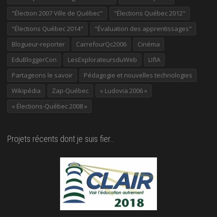
"Élection 2007 Ville de Québec"
"Élections Québec 2012"
"Élections Québec 2014"
"Évaluation des apprentissages"
Blogueur-reporter
CarrefourQc2006
Cinéma
EduBloggerCon
LesExplorateursduWeb
LIfIA
Partageons le savoir
Pédagogie et nouvelles technologies
Wikipédia
Zap-Québec
« Ludovia 2006 »
« Élections-Québec 2008 »
Projets récents dont je suis fier…