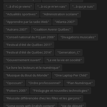
"...à d'où je viens"
"...à où je m'en vais"
"...à qui je suis"
"Actualités sportives"
"Administration scolaire"
"Apprendre par la radio Web"
"Atlanta 2007"
"Autrans 2007"
"Coalition Avenir Québec"
"Conseil national du PQ juin 2006"
"Divagations musicales"
"Festival d'été de Québec 2011"
"Festival d'été de Québec 2014"
"Generation_C"
"Gouvernement ouvert"
"La vie la vie en société"
"Le livre les lecteurs et le numérique"
"Musique du Bout du Monde"
"One Laptop Per Child"
"Opossum"
"Ordre professionnel"
"Plan Numérique"
"Poitiers 2005"
"Pédagogie et nouvelles technologies"
"Réussite différenciée chez les filles et les garçons"
"Some posts with English content"
"Vie de député"