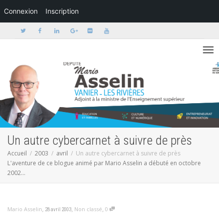
Connexion
Inscription
Activer/dé
Un autre cybercarnet à suivre de près
Accueil
2003
avril
Un autre cybercarnet à suivre de près
L'aventure de ce blogue animé par Mario Asselin a débuté en octobre
2002...
,
,
,
Mario Asselin
Non classé
0
28 avril 2003