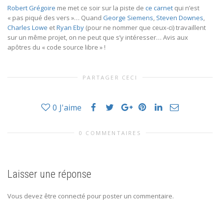
Robert Grégoire
me met ce soir sur la piste de
ce carnet
qui n’est
« pas piqué des vers »… Quand
George Siemens
,
Steven Downes
,
Charles Lowe
et
Ryan Eby
(pour ne nommer que ceux-ci) travaillent
sur un même projet, on ne peut que s’y intéresser… Avis aux
apôtres du « code source libre » !
PARTAGER CECI
0
J'aime
0 COMMENTAIRES
Laisser une réponse
Vous devez être connecté pour poster un commentaire.