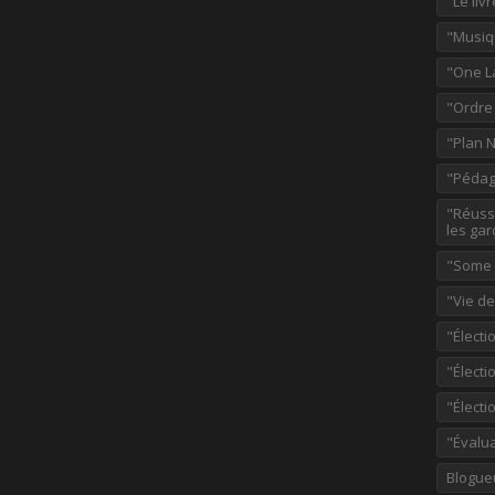
"Le liv
"Musiq
"One L
"Ordre
"Plan 
"Pédag
"Réussi
les gar
"Some p
"Vie d
"Électi
"Élect
"Élect
"Évalu
Blogue