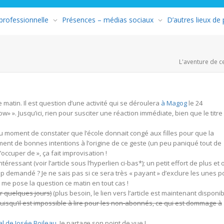
 professionnelle
Présences – médias sociaux
D’autres lieux de
L'aventure de c
e matin. Il est question d’une activité qui se déroulera
à Magog
le 24
 ». Jusqu’ici, rien pour susciter une réaction immédiate, bien que le titre
 au moment de constater que l’école donnait congé aux filles pour que la
rement de bonnes intentions à l’origine de ce geste (un peu paniqué tout de
ccuper de », ça fait improvisation !
éressant (voir l’article sous l’hyperlien ci-bas*); un petit effort de plus et 
rop demandé ? Je ne sais pas si ce sera très « payant » d’exclure les unes p
me pose la question ce matin en tout cas !
r quelques jours)
(plus besoin, le lien vers l’article est maintenant disponi
uisqu’il est impossible à lire pour les non-abonnés, ce qui est dommage à
ial de Josée Boileau
. Je partage son point de vue !