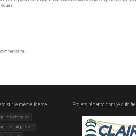
ifiques.
 commentaire.
lets sur le même thème
Projets récents dont je suis fie
e qui me choque"
 qui me fait plaisir"