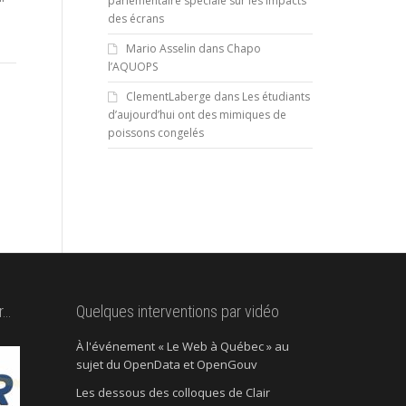
parlementaire spéciale sur les impacts
des écrans
Mario Asselin
dans
Chapo
l’AQUOPS
ClementLaberge
dans
Les étudiants
d’aujourd’hui ont des mimiques de
poissons congelés
r…
Quelques interventions par vidéo
À l'événement « Le Web à Québec » au
sujet du OpenData et OpenGouv
Les dessous des colloques de Clair