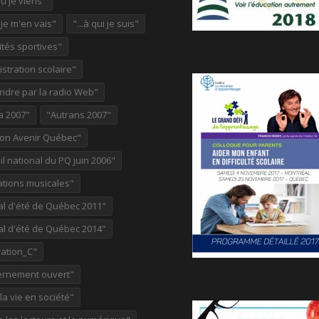
où je viens"
ù je m'en vais"
"...à qui je suis"
ités sportives"
stration scolaire"
ndre par la radio Web"
a 2007"
"Autrans 2007"
ion Avenir Québec"
l national du PQ juin 2006"
ations musicales"
al d'été de Québec 2011"
al d'été de Québec 2014"
ation_C"
rnement ouvert"
 la vie en société"