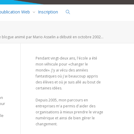
 publication Web
Inscription
e blogue animé par Mario Asselin a débuté en octobre 2002...
Pendant vingt-deux ans, l'école a été
mon véhicule pour «changer le
monde». J'y ai vécu des années
fantastiques où j'ai beaucoup appris
des élèves et où je suis allé au bout de
certaines idées.
on
Depuis 2005, mon parcours en
our
entreprises m'a permis d'aider des
organisations à mieux prendre le virage
ble
numérique et ainsi de bien gérer le
changement.