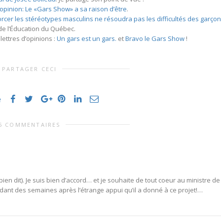
 opinion: Le «Gars Show» a sa raison d’être
.
rcer les stéréotypes masculins ne résoudra pas les difficultés des garço
 de l’Éducation du Québec.
lettres d’opinions :
Un gars est un gars.
et
Bravo le Gars Show
!
PARTAGER CECI
e
5 COMMENTAIRES
(bien dit). Je suis bien d’accord… et je souhaite de tout coeur au ministre de
ndant des semaines après l’étrange appui qu’il a donné à ce projet!…