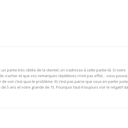
partie très ciblée de la clientel, on s’adresse à cette partie-là. Si votre
de cracher et que vos remarques répétitives n’ont pas effet… vous pouve
r de voir c’est quoi le problème. Et c’est pas parce que vous en parler juste
de 5 ans et votre grande de 15. Pourquoi faut-il toujours voir le négatif d