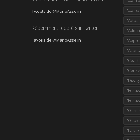
"...à d'
"...à o
Tweets de @MarioAsselin
"Actual
Récemment repéré sur Twitter
"Admini
Favoris de @MarioAsselin
"Appre
"Atlant
"Coalit
"Consei
"Divag
"Festiv
"Festiv
"Gener
"Gouve
"La vie