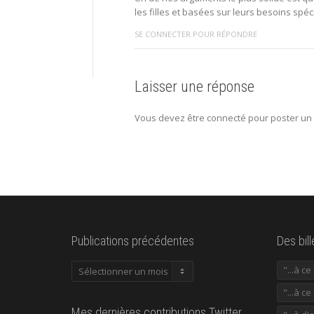
les filles et basées sur leurs besoins spéc
SE CONNECTER POUR RÉPONDRE
Laisser une réponse
Vous devez être connecté pour poster un
Publications précédentes
Des bil
Publications
"...à c
précédentes
"...à ce
Mes dernières contributions Twitter