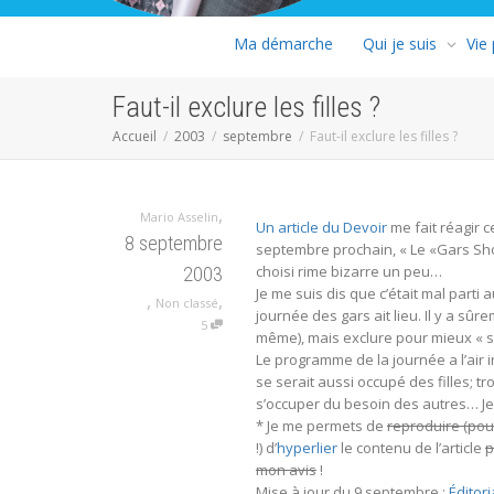
Ma démarche
Qui je suis
Vie
Faut-il exclure les filles ?
Accueil
2003
septembre
Faut-il exclure les filles ?
,
Mario Asselin
Un article du Devoir
me fait réagir c
8 septembre
septembre prochain, « Le «Gars Show»
choisi rime bizarre un peu…
2003
Je me suis dis que c’était mal parti
,
,
Non classé
journée des gars ait lieu. Il y a sû
5
même), mais exclure pour mieux « s’o
Le programme de la journée a l’air int
se serait aussi occupé des filles; t
s’occuper du besoin des autres… Je 
* Je me permets de
reproduire (pou
!) d’
hyperlier
le contenu de l’article
p
mon avis
!
Mise à jour du 9 septembre :
Éditor