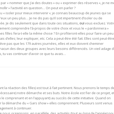
sse par « nommer que j’ai des doutes » ou « exprimer des réserves », je ne m
llir » l’activité en question… On peut en parler ?
du « isoler pour mieux intervenir »; je connais beaucoup de jeunes qui se
eux un peu plus… Je ne dis pas qu’il soit impertinent d’isoler ou de
née. Je dis seulement que dans toute ces situations,
oui
vous excluez. Votr
cilement comprendre l’à-propos de votre choix et vous le « pardonnera »
 filles fera-t-elle la même chose ? En profiteront-elles pour faire un peu
s d’elles; leur expliquer, etc. Cela a peut-être été fait. Elles sont peut-êtr
lève pas que les 179 autres journées, elles et eux doivent cheminer
cun des deux groupes avec leurs besoins différenciés. Un vieil adage dit
is, tu vas continuer d’avoir ce que tu avais…
 la réaction des filles) est tout à fait pertinent. Nous prenons le temps d
écessaire) notre démarche et ses buts. Notre école est fier de ce projet, e
n le comprenant et en l’appuyant) au succès de cette initiative. Quand on
er la démarche du « Gars show » elles comprennent. Plusieurs sont venus
agement à continuer.
 nous organisons, en parallèle, des activités (tout au long de l’année) po