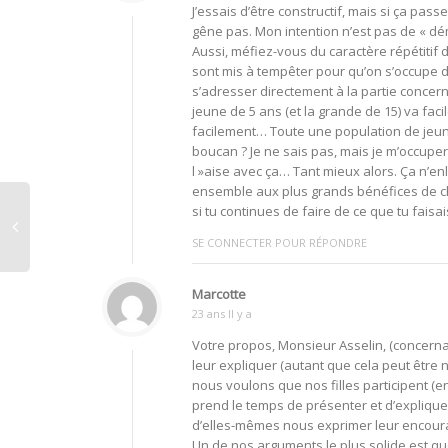
J’essais d’être constructif, mais si ça pa
gêne pas. Mon intention n’est pas de « démo
Aussi, méfiez-vous du caractère répétitif 
sont mis à tempêter pour qu’on s’occupe d’
s’adresser directement à la partie concer
jeune de 5 ans (et la grande de 15) va fa
facilement… Toute une population de jeunes
boucan ? Je ne sais pas, mais je m’occuperai
l »aise avec ça… Tant mieux alors. Ça n’en
ensemble aux plus grands bénéfices de cha
si tu continues de faire de ce que tu faisa
SE CONNECTER POUR RÉPONDRE
Marcotte
23 ans Il y a
Votre propos, Monsieur Asselin, (concernant
leur expliquer (autant que cela peut être n
nous voulons que nos filles participent (e
prend le temps de présenter et d’expliqu
d’elles-mêmes nous exprimer leur encour
Un de nos arguments le plus solide est que