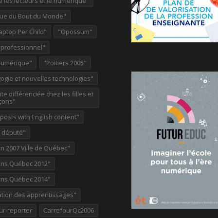
re les lecteurs et le numérique"
ue du Bout du Monde"
aptop Per Child"
"Opossum"
 professionnel"
Numérique"
"Poitiers 2005"
ogie et nouvelles technologies"
te différenciée chez les filles et
çons"
osts with English content"
e député"
on 2007 Ville de Québec"
ions Québec 2012"
ions Québec 2014"
ation des apprentissages"
ur-reporter
CarrefourQc2006