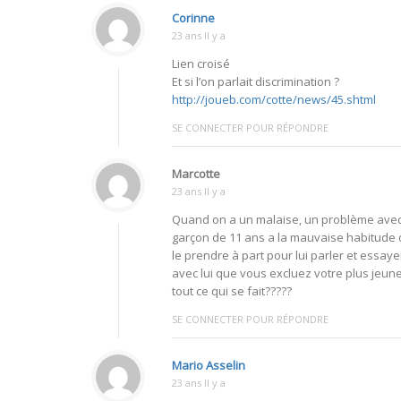
Corinne
23 ans Il y a
Lien croisé
Et si l’on parlait discrimination ?
http://joueb.com/cotte/news/45.shtml
SE CONNECTER POUR RÉPONDRE
Marcotte
23 ans Il y a
Quand on a un malaise, un problème avec un 
garçon de 11 ans a la mauvaise habitude 
le prendre à part pour lui parler et essaye
avec lui que vous excluez votre plus jeune 
tout ce qui se fait?????
SE CONNECTER POUR RÉPONDRE
Mario Asselin
23 ans Il y a