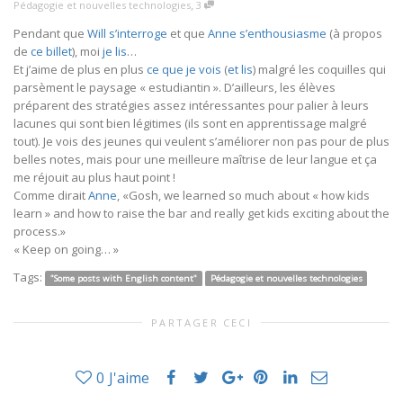
,
Pédagogie et nouvelles technologies
3
Pendant que
Will s’interroge
et que
Anne s’enthousiasme
(à propos
de
ce billet
), moi
je lis
…
Et j’aime de plus en plus
ce que je vois
(
et lis
) malgré les coquilles qui
parsèment le paysage « estudiantin ». D’ailleurs, les élèves
préparent des stratégies assez intéressantes pour palier à leurs
lacunes qui sont bien légitimes (ils sont en apprentissage malgré
tout). Je vois des jeunes qui veulent s’améliorer non pas pour de plus
belles notes, mais pour une meilleure maîtrise de leur langue et ça
me réjouit au plus haut point !
Comme dirait
Anne
, «Gosh, we learned so much about « how kids
learn » and how to raise the bar and really get kids exciting about the
process.»
« Keep on going… »
Tags:
"Some posts with English content"
Pédagogie et nouvelles technologies
PARTAGER CECI
0
J'aime