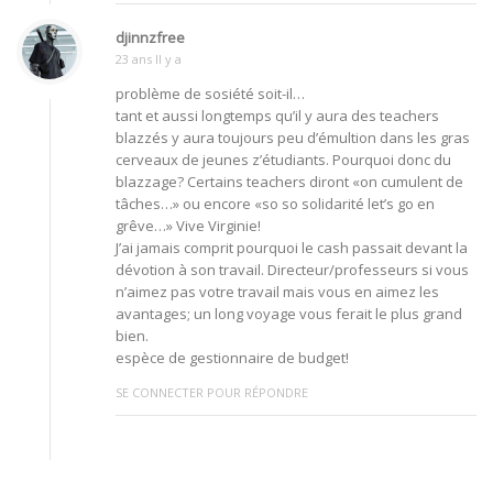
djinnzfree
23 ans Il y a
problème de sosiété soit-il…
tant et aussi longtemps qu’il y aura des teachers
blazzés y aura toujours peu d’émultion dans les gras
cerveaux de jeunes z’étudiants. Pourquoi donc du
blazzage? Certains teachers diront «on cumulent de
tâches…» ou encore «so so solidarité let’s go en
grêve…» Vive Virginie!
J’ai jamais comprit pourquoi le cash passait devant la
dévotion à son travail. Directeur/professeurs si vous
n’aimez pas votre travail mais vous en aimez les
avantages; un long voyage vous ferait le plus grand
bien.
espèce de gestionnaire de budget!
SE CONNECTER POUR RÉPONDRE