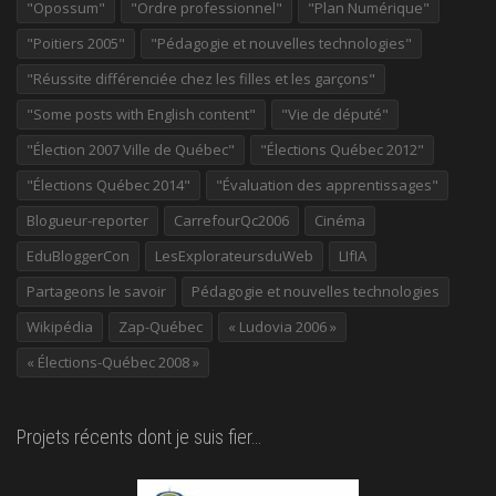
"Opossum"
"Ordre professionnel"
"Plan Numérique"
"Poitiers 2005"
"Pédagogie et nouvelles technologies"
"Réussite différenciée chez les filles et les garçons"
"Some posts with English content"
"Vie de député"
"Élection 2007 Ville de Québec"
"Élections Québec 2012"
"Élections Québec 2014"
"Évaluation des apprentissages"
Blogueur-reporter
CarrefourQc2006
Cinéma
EduBloggerCon
LesExplorateursduWeb
LIfIA
Partageons le savoir
Pédagogie et nouvelles technologies
Wikipédia
Zap-Québec
« Ludovia 2006 »
« Élections-Québec 2008 »
Projets récents dont je suis fier…