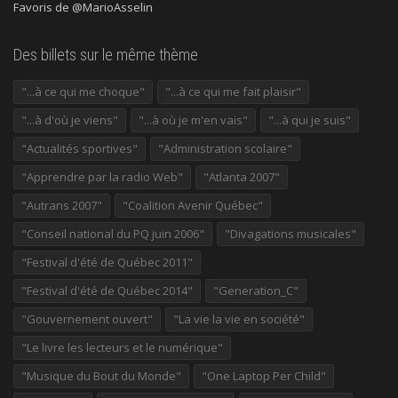
Favoris de @MarioAsselin
Des billets sur le même thème
"...à ce qui me choque"
"...à ce qui me fait plaisir"
"...à d'où je viens"
"...à où je m'en vais"
"...à qui je suis"
"Actualités sportives"
"Administration scolaire"
"Apprendre par la radio Web"
"Atlanta 2007"
"Autrans 2007"
"Coalition Avenir Québec"
"Conseil national du PQ juin 2006"
"Divagations musicales"
"Festival d'été de Québec 2011"
"Festival d'été de Québec 2014"
"Generation_C"
"Gouvernement ouvert"
"La vie la vie en société"
"Le livre les lecteurs et le numérique"
"Musique du Bout du Monde"
"One Laptop Per Child"