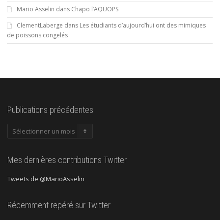
Mario Asselin
dans
Chapo l’AQUOPS
ClementLaberge
dans
Les étudiants d’aujourd’hui ont des mimiques
de poissons congelés
Publications précédentes
Publications
précédentes
Mes dernières contributions Twitter
Tweets de @MarioAsselin
Récemment repéré sur Twitter