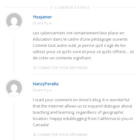
3 COMMENTAIRES
Ytsejamer
23 ans Il y a
Les cybercarnets ont certainement leur place en
éducation dans le cadre d’une pédagogie ouverte.
Comme tout autre outil, je pense qu’il s’agit de les
utiliser pour ce qu’ils sont et pour ce qu’ils offrent… et
de créer un contexte signifiant.
SE CONNECTER POUR RÉPONDRE
NancyPeralta
23 ans Il y a
I read your comment on Anne’s blog. It is wonderful
that the internet allows us to expand dialogue about
teaching and learning, regardless of geographic
location. Happy edublogging from California to you in
Canada!
SE CONNECTER POUR RÉPONDRE