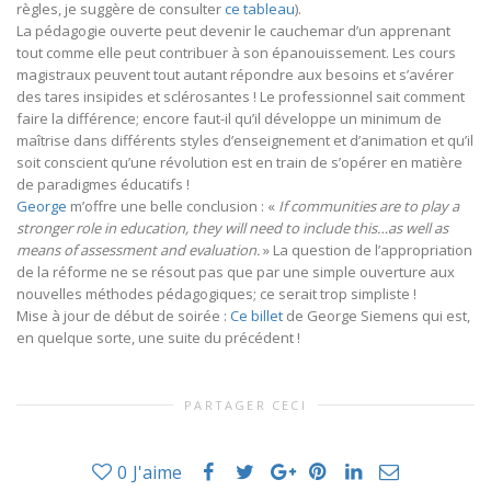
règles, je suggère de consulter
ce tableau
).
La pédagogie ouverte peut devenir le cauchemar d’un apprenant
tout comme elle peut contribuer à son épanouissement. Les cours
magistraux peuvent tout autant répondre aux besoins et s’avérer
des tares insipides et sclérosantes ! Le professionnel sait comment
faire la différence; encore faut-il qu’il développe un minimum de
maîtrise dans différents styles d’enseignement et d’animation et qu’il
soit conscient qu’une révolution est en train de s’opérer en matière
de paradigmes éducatifs !
George
m’offre une belle conclusion : «
If communities are to play a
stronger role in education, they will need to include this…as well as
means of assessment and evaluation.
» La question de l’appropriation
de la réforme ne se résout pas que par une simple ouverture aux
nouvelles méthodes pédagogiques; ce serait trop simpliste !
Mise à jour de début de soirée :
Ce billet
de George Siemens qui est,
en quelque sorte, une suite du précédent !
PARTAGER CECI
0
J'aime