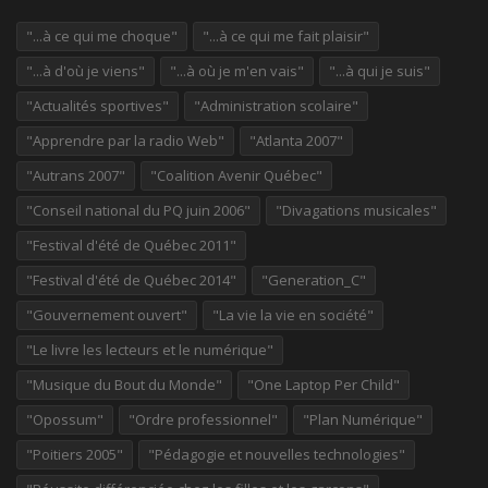
"...à ce qui me choque"
"...à ce qui me fait plaisir"
"...à d'où je viens"
"...à où je m'en vais"
"...à qui je suis"
"Actualités sportives"
"Administration scolaire"
"Apprendre par la radio Web"
"Atlanta 2007"
"Autrans 2007"
"Coalition Avenir Québec"
"Conseil national du PQ juin 2006"
"Divagations musicales"
"Festival d'été de Québec 2011"
"Festival d'été de Québec 2014"
"Generation_C"
"Gouvernement ouvert"
"La vie la vie en société"
"Le livre les lecteurs et le numérique"
"Musique du Bout du Monde"
"One Laptop Per Child"
"Opossum"
"Ordre professionnel"
"Plan Numérique"
"Poitiers 2005"
"Pédagogie et nouvelles technologies"