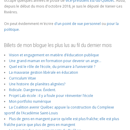
occupé quelques années le poste de
vice-président Est-du-Québec
. Aussi,
depuis le début du mois d'octobre 2018, je suis le député de Vanier-Les
Rivières.
On peut évidemment m'écrire
d'un point de vue personnel
ou
pour la
politique
.
Billets de mon blogue les plus lus au fil du dernier mois
Vision et engagement en matière d’éducation publique
Une grand-maman en formation pour devenir un ange…
Quel est le rôle de l’école, du primaire à l’université ?
La mauvaise gestion libérale en éducation
Curriculum Vitae
Une histoire de planètes alignées?
Ridicule. Dangereux. Évident.
Projet Lab-école : il y a foule pour réinventer l’école
Mon portfolio numérique
La Coalition avenir Québec appuie la construction du Complexe
sportif de l’Académie Saint-Louis
Plus de gens en mangent parce qu’elle est plus fraîche; elle est plus
fraîche parce que plus de gens en mangent