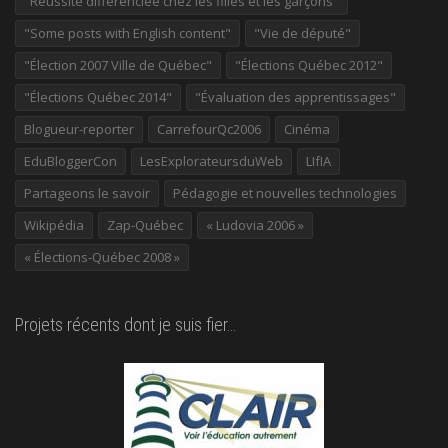
"Réussite différenciée chez les filles et les garçons"
"Some posts with English content"
"Vie de député"
"Élection 2007 Ville de Québec"
"Élections Québec 2012"
"Élections Québec 2014"
"Évaluation des apprentissages"
Blogueur-reporter
CarrefourQc2006
Cinéma
EduBloggerCon
LesExplorateursduWeb
LIfIA
Partageons le savoir
Pédagogie et nouvelles technologies
Wikipédia
Zap-Québec
« Ludovia 2006 »
« Élections-Québec 2008 »
Projets récents dont je suis fier…