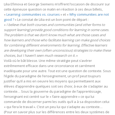
Lilia Efimova et George Siemens m’offrent l’occasion de discourir sur
cette épineuse question ce matin en réaction à ces deux billets,
«
Learning: communities vs. courses
» et «
Why communities are not
good ?
» Le constat de Lilia est un bon point de départ :
«
I believe that both courses and communities (and other forms to
support learning) provide good conditions for learning in some cases.
The problem is that we don’t know much what are those cases and
how learners and those who facilitate learning can make good choices
for combining different environments for learning. Effective learners
are developing their own (often unconscious) strategies to make these
choices, but I haven’t seen much research on it.
»
Voilà où le bât blesse. Une même stratégie peut s’avérer
extrêmement efficace dans une circonstance et carrément
inadéquate pour une autre. Tout est une question de contexte. Sous
l’égide du paradigme de l’enseignement, un prof peut toujours
justifier qu’il a mis en oeuvre les moyens qui permettaient aux
élèves d’apprendre quelques soit ses choix; à eux de s’adapter au
contexte… Sous la gouverne du paradigme de l’apprentissage,
l’enseignant est centré sur le « faire-apprendre » ce qui lui
commande de discerner parmi les outils qu’il a à sa disposition celui
« qui fera le travail ». C’est un peu lui qui s’adapte au contexte…
(Pour en savoir plus sur les différences entre les deux systèmes de