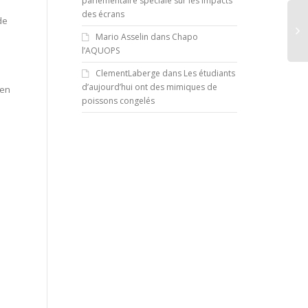
parlementaire spéciale sur les impacts
des écrans
de
Mario Asselin
dans
Chapo
l’AQUOPS
Pol
ClementLaberge
dans
Les étudiants
d'é
d’aujourd’hui ont des mimiques de
’en
de
poissons congelés
ap
du