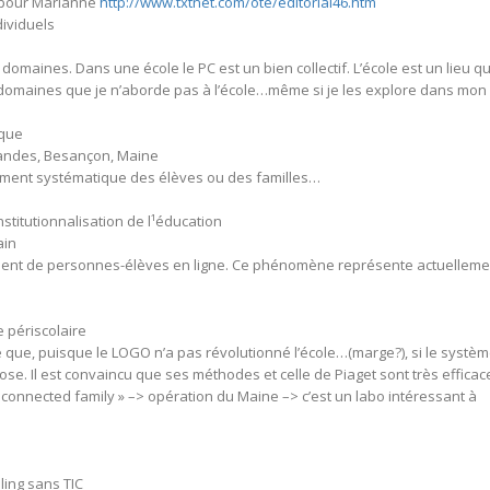
t pour Marianne
http://www.txtnet.com/ote/editorial46.htm
dividuels
x domaines. Dans une école le PC est un bien collectif. L’école est un lieu q
es domaines que je n’aborde pas à l’école…même si je les explore dans mon
ique
Landes, Besançon, Maine
ement systématique des élèves ou des familles…
stitutionnalisation de l¹éducation
ain
pement de personnes-élèves en ligne. Ce phénomène représente actuelleme
e périscolaire
que, puisque le LOGO n’a pas révolutionné l’école…(marge?), si le systè
chose. Il est convaincu que ses méthodes et celle de Piaget sont très efficac
connected family » –> opération du Maine –> c’est un labo intéressant à
ling sans TIC