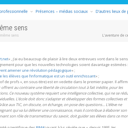
 professionnelle
Présences – médias sociaux
D’autres lieux de
même sens
e même sens
L'aventure de c
t.net
« , j’ai eu beaucoup de plaisir à lire deux entrevues vont dans le sens
eignement pour que les nouvelles technologies soient davantage estimées 
uvent amener une révolution pédagogique
« ;
re les élèves que l’informatique est un outil enrichissant
« ;
f de profs », en sous-titre) est en vedette dans le premier papier. Il affir
 offrent au contraire une liberté de circulation tout à fait inédite, pour les
ns. Ce nouveau système requiert une intelligence collective, qui ne se rédu
ividuelles. L’école doit donc s’adapter et développer des formes collectives et
. Grâce aux TIC, on discute, on échange, on pose des questions… L’élève ne
gnant qui va lui délivrer une connaissance, mais il contribue à élaborer son
servant son rôle de transmetteur du savoir, doit guider ses élèves dans ce mo
omité scientifique des
RIMA
) quant à lui, révèle que «
depuis 1995, les