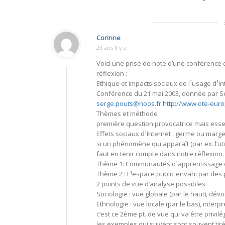
Corinne
23 ans Il y a
Voici une prise de note d’une conférence 
réflexion :
Ethique et impacts sociaux de l¹usage d¹In
Conférence du 21 mai 2003, donnée par Se
serge.pouts@noos.fr
http://www.ote-euro
Thèmes et méthode
première question provocatrice mais esse
Effets sociaux d¹Internet : germe ou marge
si un phénomène qui apparaît (par ex. l’uti
faut en tenir compte dans notre réflexion.
Thème 1: Communautés d¹apprentissage en
Thème 2 : L¹espace public envahi par des 
2 points de vue d’analyse possibles:
Sociologie : vue globale (par le haut), dé
Ethnologie : vue locale (par le bas), interp
c’est ce 2ème pt. de vue qui va être privilég
les exemples qui suivent sont souvent tirés