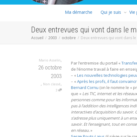
Ma démarche
Qui je suis
Vie
Deux entrevues qui vont dans le 
Accueil
2003
octobre
Deux entrevues qui vont dans l
,
Mario Asselin
Par l’entremise du portail «
Transfer
26 octobre
de l’énorme travail à faire en ens
– «
Les nouvelles technologies pe
2003
– «
Après les profs, il faut convainc
,
,
Non classé
Bernard Cornu
(on le nomme le « pro
3
que «
Les TIC, internet et les réseaux
personnes comme pour les informatio
pas à l’addition des intelligences ind
interactives d’acquisition du savoir
s’adresse plus uniquement à un ensei
savoir. Et l’enseignant, tout en con
en réseau.
»
Serge Pouts-Lajus
(il siège sur le c