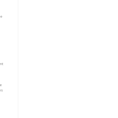
ue
nt
me
es