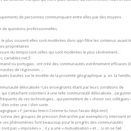
regroupements de personnes communiquant entre elles par des moyens
r de questions professionnelles.
 le plus souvent elles sont modérées donc qqn filtre les contenus avant l
tes propriétaires
 à l’usure du temps) sont celles qui sont modérées le plus sévèrement…
c, cartables.net,Š
allemand ou portugais.. ont créé des communautés extrêmement efficaces (il
enacées de régression….
tés basées sur le modèle de la proximité géographique. p. ex. la famille,
mmunauté délocalisée ! Les enseignants étant par leurs conditions de
ens qui s’attachent volontiers à une telle communauté délocalisée…(argume
 fréquents de ces technologies…qui permettent de « choisir ses collègues ».
d’en créer une / d’en sortir.
gogique » F. Jarreau (merci Corinne tu nous l’avais déjà mis!)
personne des groupes de pression (hiérarchie par exemple) n’y intervient e
 que ces phénomènes font beaucoup pour le progrès des communautés
sont pas « imposées »… il y a une « mutualisation » et … si on se fait