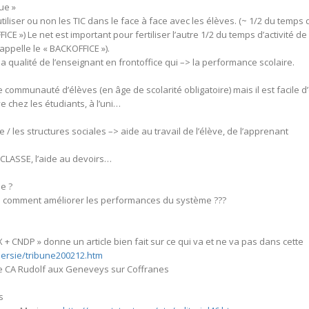
ue »
’utiliser ou non les TIC dans le face à face avec les élèves. (~ 1/2 du temps 
FICE ») Le net est important pour fertiliser l’autre 1/2 du temps d’activité de
appelle le « BACKOFFICE »).
 la qualité de l’enseignant en frontoffice qui –> la performance scolaire.
e communauté d’élèves (en âge de scolarité obligatoire) mais il est facile d
e chez les étudiants, à l’uni…
aire / les structures sociales –> aide au travail de l’élève, de l’apprenant
DUCLASSE, l’aide au devoirs…
e ?
on: comment améliorer les performances du système ???
 CNDP » donne un article bien fait sur ce qui va et ne va pas dans cette
iersie/tribune200212.htm
de CA Rudolf aux Geneveys sur Coffranes
s