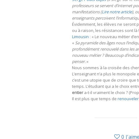
professeurs se servent d’internet po
manifestations (
Lire notre article
), 
enseignants percoivent l’informatique
Évidemment, les élèves ne seront pas
ou à raison, les résistances sont là 
Limousin
: « Le nouveau métier d’ense
«
Sa pyramide des âges nous l’indiqu
profondément renouvelé dans les ann
nouveau métier ? Beaucoup d’indicate
penser.
»
Nous sommes à la croisée des chem
L’enseignant n’a plus le monopole
c’est une utopie que de croire qu
temps. L’étudiant qui a le choix ent
entier
a-t-il vraiment le choix ? (P
Il est plus que temps de
renouveler
0
J'aim