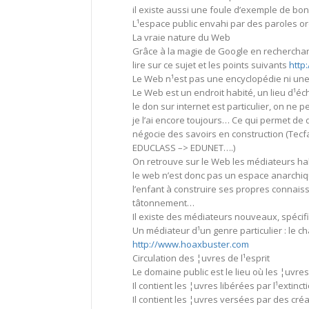
il existe aussi une foule d’exemple de bon
L¹espace public envahi par des paroles or
La vraie nature du Web
Grâce à la magie de Google en recherchant
lire sur ce sujet et les points suivants
http
Le Web n¹est pas une encyclopédie ni une 
Le Web est un endroit habité, un lieu d¹é
le don sur internet est particulier, on ne 
je l’ai encore toujours… Ce qui permet de 
négocie des savoirs en construction (Tecfa
EDUCLASS –> EDUNET….)
On retrouve sur le Web les médiateurs habi
le web n’est donc pas un espace anarchiq
l’enfant à construire ses propres connais
tâtonnement…
Il existe des médiateurs nouveaux, spécif
Un médiateur d¹un genre particulier : le 
http://www.hoaxbuster.com
Circulation des ¦uvres de l¹esprit
Le domaine public est le lieu où les ¦uvre
Il contient les ¦uvres libérées par l¹extinct
Il contient les ¦uvres versées par des cré