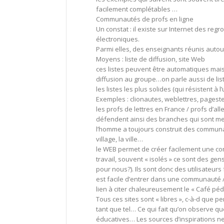
facilement complétables …
Communautés de profs en ligne
Un constat : il existe sur Internet des 
électroniques.
Parmi elles, des enseignants réunis autou
Moyens : liste de diffusion, site Web
ces listes peuvent être automatiques mais
diffusion au groupe…on parle aussi de lis
les listes les plus solides (qui résistent
Exemples : clionautes, weblettres, pageste
les profs de lettres en France / profs d’
défendent ainsi des branches qui sont m
l’homme a toujours construit des communau
village, la ville…
le WEB permet de créer facilement une co
travail, souvent « isolés » ce sont des g
pour nous?). Ils sont donc des utilisateurs
est facile d’entrer dans une communauté / 
lien à citer chaleureusement le « Café péda
Tous ces sites sont « libres », c-à-d que 
tant que tel… Ce qui fait qu’on observe
éducatives… Les sources d’inspirations ne 