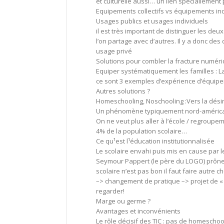
et culturelle aussi… un lien spéciallemen
Equipements collectifs vs équipements in
Usages publics et usages individuels
il est très important de distinguer les deu
l’on partage avec d’autres. Il y a donc d
usage privé
Solutions pour combler la fracture numér
Equiper systématiquement les familles : 
ce sont 3 exemples d’expérience d’équip
Autres solutions ?
Homeschooling, Noschooling :Vers la désin
Un phénomène typiquement nord-améric
On ne veut plus aller à l’école / regrou
4% de la population scolaire…
Ce qu¹est l¹éducation institutionnalisée
Le scolaire envahi puis mis en cause par l
Seymour Pappert (le père du LOGO) prône 
scolaire n’est pas bon il faut faire autre 
–> changement de pratique –> projet de « 
regarder!
Marge ou germe ?
Avantages et inconvénients
Le rôle décisif des TIC : pas de homeschoo