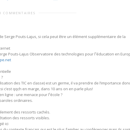
3 COMMENTAIRES
de Serge Pouts-Lajus, si cela peut être un élément supplémentaire de la
ternet
rge Pouts-Lajus Observatoire des technologies pour l¹éducation en Euro
pe.net
ntielle
 ?
lisation des TIC en classe) est un germe, il va prendre de l’importance donc 
 si c’est qqch en marge, dans 10 ans on en parle plus!
 ligne : une menace pour l¹école ?
paroles ordinaires.
voilement des ressorts cachés.
rétation des ressorts visibles.
ié ici
 du contexte français qui est le plus familier au conférencier mais ils son