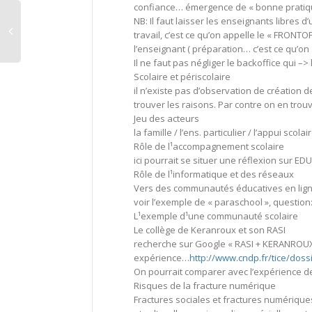
confiance… émergence de « bonne pratiq
NB: Il faut laisser les enseignants libres d
travail, c’est ce qu’on appelle le « FRONTOF
l’enseignant ( préparation… c’est ce qu’on 
Il ne faut pas négliger le backoffice qui –>
Scolaire et périscolaire
il n’existe pas d’observation de création d
trouver les raisons. Par contre on en trouv
Jeu des acteurs
la famille / l’ens. particulier / l’appui scol
Rôle de l¹accompagnement scolaire
ici pourrait se situer une réflexion sur E
Rôle de l¹informatique et des réseaux
Vers des communautés éducatives en lign
voir l’exemple de « paraschool », questi
L¹exemple d¹une communauté scolaire
Le collège de Keranroux et son RASI
recherche sur Google « RASI + KERANROUX +
expérience…
http://www.cndp.fr/tice/doss
On pourrait comparer avec l’expérience 
Risques de la fracture numérique
Fractures sociales et fractures numérique