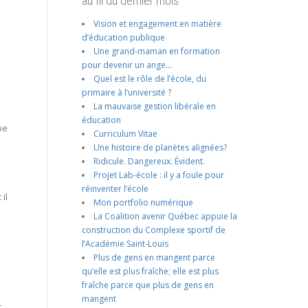
au fil du dernier mois
Vision et engagement en matière
d’éducation publique
Une grand-maman en formation
pour devenir un ange…
Quel est le rôle de l’école, du
primaire à l’université ?
La mauvaise gestion libérale en
éducation
pe
Curriculum Vitae
Une histoire de planètes alignées?
Ridicule. Dangereux. Évident.
Projet Lab-école : il y a foule pour
réinventer l’école
il
Mon portfolio numérique
La Coalition avenir Québec appuie la
construction du Complexe sportif de
l’Académie Saint-Louis
Plus de gens en mangent parce
qu’elle est plus fraîche; elle est plus
fraîche parce que plus de gens en
mangent
t