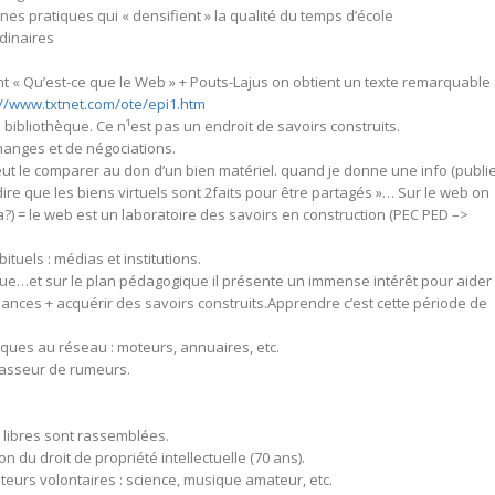
nes pratiques qui « densifient » la qualité du temps d’école
dinaires
 « Qu’est-ce que le Web » + Pouts-Lajus on obtient un texte remarquable
://www.txtnet.com/ote/epi1.htm
bibliothèque. Ce n¹est pas un endroit de savoirs construits.
changes et de négociations.
peut le comparer au don d’un bien matériel. quand je donne une info (publie
dire que les biens virtuels sont 2faits pour être partagés »… Sur le web on
?) = le web est un laboratoire des savoirs en construction (PEC PED –>
tuels : médias et institutions.
ue…et sur le plan pédagogique il présente un immense intérêt pour aider
sances + acquérir des savoirs construits.Apprendre c’est cette période de
iques au réseau : moteurs, annuaires, etc.
chasseur de rumeurs.
s libres sont rassemblées.
ion du droit de propriété intellectuelle (70 ans).
ateurs volontaires : science, musique amateur, etc.