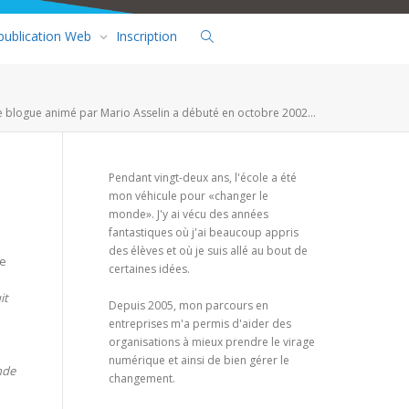
 publication Web
Inscription
e blogue animé par Mario Asselin a débuté en octobre 2002...
Pendant vingt-deux ans, l'école a été
mon véhicule pour «changer le
:
monde». J'y ai vécu des années
fantastiques où j'ai beaucoup appris
des élèves et où je suis allé au bout de
me
certaines idées.
it
Depuis 2005, mon parcours en
entreprises m'a permis d'aider des
organisations à mieux prendre le virage
numérique et ainsi de bien gérer le
nde
changement.