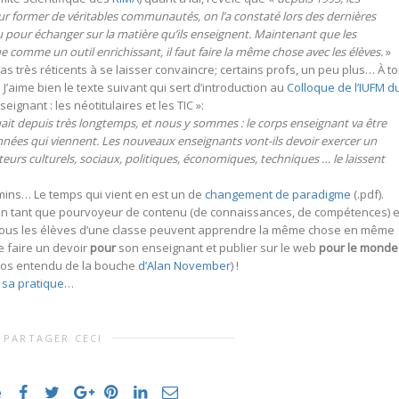
ur former de véritables communautés, on l’a constaté lors des dernières
ou pour échanger sur la matière qu’ils enseignent. Maintenant que les
 comme un outil enrichissant, il faut faire la même chose avec les élèves.
»
 très réticents à se laisser convaincre; certains profs, un peu plus… À to
! J’aime bien le texte suivant qui sert d’introduction au
Colloque de l’IUFM d
ignant : les néotitulaires et les TIC »:
ait depuis très longtemps, et nous y sommes : le corps enseignant va être
ées qui viennent. Les nouveaux enseignants vont-ils devoir exercer un
urs culturels, sociaux, politiques, économiques, techniques … le laissent
ins… Le temps qui vient en est un de
changement de paradigme
(.pdf).
 en tant que pourvoyeur de contenu (de connaissances, de compétences) e
e tous les élèves d’une classe peuvent apprendre la même chose en même
re faire un devoir
pour
son enseignant et publier sur le web
pour le monde
ropos entendu de la bouche
d’Alan November
) !
 sa pratique
…
PARTAGER CECI
e