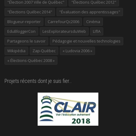
"Élection 2007 Ville de Québec"
"Élections Québec 2012"
"Élections Québec 2014"
"Évaluation des apprentissages"
Blogueur-reporter
CarrefourQc2006
Cinéma
EduBloggerCon
LesExplorateursduWeb
LIfIA
Partageons le savoir
Pédagogie et nouvelles technologies
Wikipédia
Zap-Québec
« Ludovia 2006 »
« Élections-Québec 2008 »
Projets récents dont je suis fier…