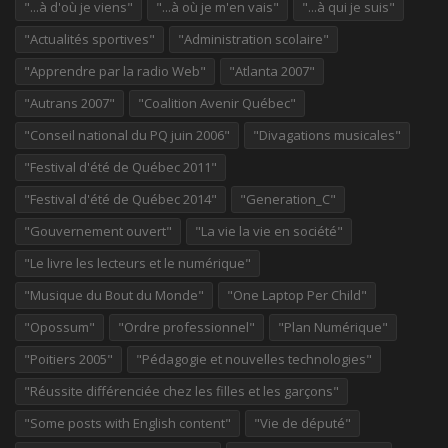
"...à d'où je viens"
"...à où je m'en vais"
"...à qui je suis"
"Actualités sportives"
"Administration scolaire"
"Apprendre par la radio Web"
"Atlanta 2007"
"Autrans 2007"
"Coalition Avenir Québec"
"Conseil national du PQ juin 2006"
"Divagations musicales"
"Festival d'été de Québec 2011"
"Festival d'été de Québec 2014"
"Generation_C"
"Gouvernement ouvert"
"La vie la vie en société"
"Le livre les lecteurs et le numérique"
"Musique du Bout du Monde"
"One Laptop Per Child"
"Opossum"
"Ordre professionnel"
"Plan Numérique"
"Poitiers 2005"
"Pédagogie et nouvelles technologies"
"Réussite différenciée chez les filles et les garçons"
"Some posts with English content"
"Vie de député"