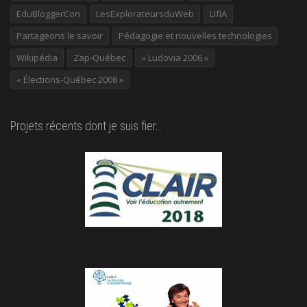
EduBloggerCon
LesExplorateursduWeb
LIfIA
Partageons le savoir
Pédagogie et nouvelles technologies
Wikipédia
Zap-Québec
« Ludovia 2006 »
« Élections-Québec 2008 »
Projets récents dont je suis fier…