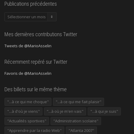
Publications précédentes
Publications
précédentes
Mes dernières contributions Twitter
Tweets de @MarioAsselin
Récemment repéré sur Twitter
Favoris de @MarioAsselin
Des billets sur le même thème
"...à ce qui me choque"
"...à ce qui me fait plaisir"
"...à d'où je viens"
"...à où je m'en vais"
"...à qui je suis"
"Actualités sportives"
"Administration scolaire"
"Apprendre par la radio Web"
"Atlanta 2007"