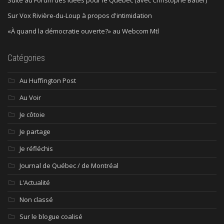
Suite au Forum des idées pour le Québec (avec Christophe Batier)
Sur Vox Rivière-du-Loup à propos d'intimidation
«À quand la démocratie ouverte?» au Webcom Mtl
Catégories
Au Huffington Post
Au Voir
Je côtoie
Je partage
Je réfléchis
Journal de Québec / de Montréal
L'Actualité
Non classé
Sur le blogue coalisé