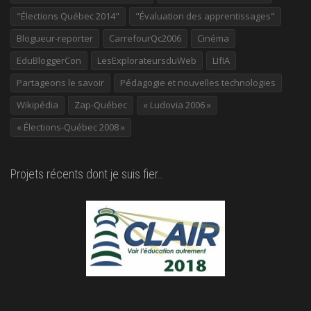
"Élections Québec 2014"
"Évaluation des apprentissages"
Blogueur-reporter
CarrefourQc2006
Cinéma
EduBloggerCon
LesExplorateursduWeb
LIfIA
Partageons le savoir
Pédagogie et nouvelles technologies
Wikipédia
Zap-Québec
« Ludovia 2006 »
« Élections-Québec 2008 »
Projets récents dont je suis fier…