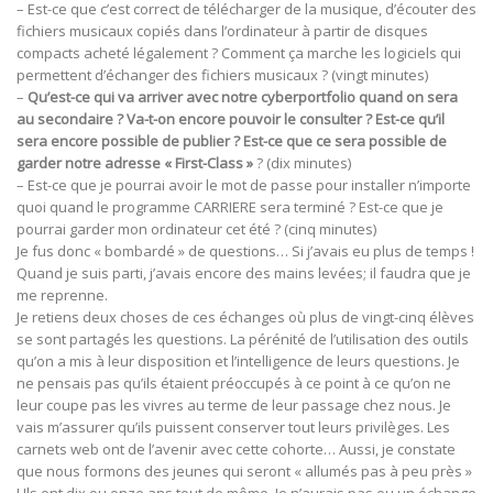
– Est-ce que c’est correct de télécharger de la musique, d’écouter des
fichiers musicaux copiés dans l’ordinateur à partir de disques
compacts acheté légalement ? Comment ça marche les logiciels qui
permettent d’échanger des fichiers musicaux ? (vingt minutes)
–
Qu’est-ce qui va arriver avec notre cyberportfolio quand on sera
au secondaire ? Va-t-on encore pouvoir le consulter ? Est-ce qu’il
sera encore possible de publier ? Est-ce que ce sera possible de
garder notre adresse « First-Class »
? (dix minutes)
– Est-ce que je pourrai avoir le mot de passe pour installer n’importe
quoi quand le programme CARRIERE sera terminé ? Est-ce que je
pourrai garder mon ordinateur cet été ? (cinq minutes)
Je fus donc « bombardé » de questions… Si j’avais eu plus de temps !
Quand je suis parti, j’avais encore des mains levées; il faudra que je
me reprenne.
Je retiens deux choses de ces échanges où plus de vingt-cinq élèves
se sont partagés les questions. La pérénité de l’utilisation des outils
qu’on a mis à leur disposition et l’intelligence de leurs questions. Je
ne pensais pas qu’ils étaient préoccupés à ce point à ce qu’on ne
leur coupe pas les vivres au terme de leur passage chez nous. Je
vais m’assurer qu’ils puissent conserver tout leurs privilèges. Les
carnets web ont de l’avenir avec cette cohorte… Aussi, je constate
que nous formons des jeunes qui seront « allumés pas à peu près »