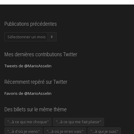
Publications précédentes
Publications
précédentes
Mes dernières contributions Twitter
Tweets de @MarioAsselin
Récemment repéré sur Twitter
Favoris de @MarioAsselin
Des billets sur le même thème
"...à ce qui me choque"
"...à ce qui me fait plaisir"
"...à d'où je viens"
"...à où je m'en vais"
"...à qui je suis"