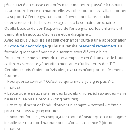
J’étais invité en classe cet après-midi. Une heure passée à CARRIERE
et une autre heure en maternelle. Avec les tout-petits, j’allais donner
du support à l’enseignante et aux élèves dans la réalisation
d’oeuvres sur toile. Le vernissage a lieu la semaine prochaine.
Quelle beauté de voir l’expertise de l’enseignante; les enfants ont
démontré beaucoup d’adresse et de discipline…
Avec les plus vieux, il s’agissait d’échanger suite à une appropriation
du
code de déontologie
qui leur avait été
présenté récemment
. La
formule question/réponse à quarante-trois élèves a bien
fonctionné. Je me souviendrai longtemps de cet échange « de haut
calibre » avec cette génération montante d’utilisateurs des TIC.
Certains sujets étaient prévisibles, d’autres m’ont particulièrement
étonné :
– Pourquoi ce contrat ? Qu’est-ce qui arrive si je signe pas ? (2
minutes)
– Est-ce que je peux installer des logiciels « non-pédagogiques » si je
ne les utilise pas à l’école ? (cinq minutes)
– Est-ce qu’il m’est défendu d’ouvrir un compte « hotmail » même si
j’ai « First-Class ». (cinq minutes)
– Comment font-ils (les compagnies) pour dépister qu’on a un logiciel
installé sur notre ordinateur sans qu’on ait la licence ? (deux
minutes)