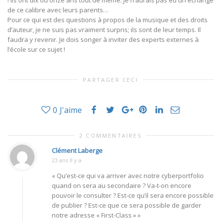
! Ils ont dix ou onze ans tout de même. Je n’aurais pas eu un échange
de ce calibre avec leurs parents…
Pour ce qui est des questions à propos de la musique et des droits
d’auteur, je ne suis pas vraiment surpris; ils sont de leur temps. Il
faudra y revenir. Je dois songer à inviter des experts externes à
l’école sur ce sujet !
PARTAGER CECI
0
J'aime
2 COMMENTAIRES
Clément Laberge
23 ans Il y a
« Qu’est-ce qui va arriver avec notre cyberportfolio
quand on sera au secondaire ? Va-t-on encore
pouvoir le consulter ? Est-ce qu’il sera encore possible
de publier ? Est-ce que ce sera possible de garder
notre adresse « First-Class » »