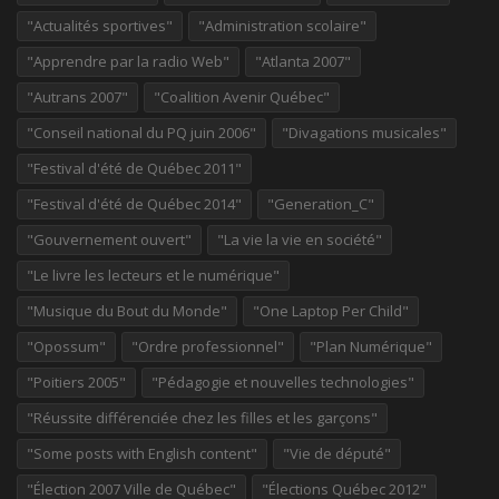
"Actualités sportives"
"Administration scolaire"
"Apprendre par la radio Web"
"Atlanta 2007"
"Autrans 2007"
"Coalition Avenir Québec"
"Conseil national du PQ juin 2006"
"Divagations musicales"
"Festival d'été de Québec 2011"
"Festival d'été de Québec 2014"
"Generation_C"
"Gouvernement ouvert"
"La vie la vie en société"
"Le livre les lecteurs et le numérique"
"Musique du Bout du Monde"
"One Laptop Per Child"
"Opossum"
"Ordre professionnel"
"Plan Numérique"
"Poitiers 2005"
"Pédagogie et nouvelles technologies"
"Réussite différenciée chez les filles et les garçons"
"Some posts with English content"
"Vie de député"
"Élection 2007 Ville de Québec"
"Élections Québec 2012"