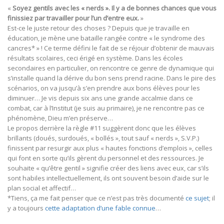
«
Soyez gentils avec les « nerds ». Il y a de bonnes chances que vous
finissiez par travailler pour l’un d’entre eux.
»
Est-ce le juste retour des choses ? Depuis que je travaille en
éducation, je mène une bataille rangée contre « le syndrome des
cancres* » ! Ce terme défini le fait de se réjouir d’obtenir de mauvais
résultats scolaires, ceci érigé en système. Dans les écoles
secondaires en particulier, on rencontre ce genre de dynamique qui
s’installe quand la dérive du bon sens prend racine. Dans le pire des
scénarios, on va jusqu’à s’en prendre aux bons élèves pour les
diminuer… Je vis depuis six ans une grande accalmie dans ce
combat, car à l’Institut (je suis au primaire), je ne rencontre pas ce
phénomène, Dieu m’en préserve…
Le propos derrière la règle #11 suggèrent donc que les élèves
brillants (doués, surdoués, « bollés », tout sauf « nerds », S.V.P.)
finissent par resurgir aux plus « hautes fonctions d’emplois », celles
qui font en sorte qu’ils gèrent du personnel et des ressources. Je
souhaite « qu’être gentil » signifie créer des liens avec eux, car s’ils
sont habiles intellectuellement, ils ont souvent besoin d’aide sur le
plan social et affectif…
*Tiens, ça me fait penser que ce n’est pas très documenté
ce sujet
; il
y a toujours
cette adaptation d’une fable connue
…