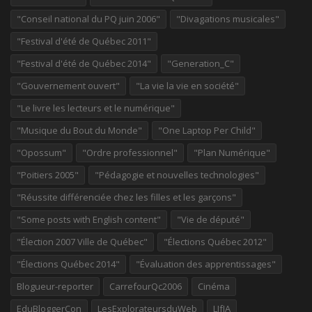
"Conseil national du PQ juin 2006"
"Divagations musicales"
"Festival d'été de Québec 2011"
"Festival d'été de Québec 2014"
"Generation_C"
"Gouvernement ouvert"
"La vie la vie en société"
"Le livre les lecteurs et le numérique"
"Musique du Bout du Monde"
"One Laptop Per Child"
"Opossum"
"Ordre professionnel"
"Plan Numérique"
"Poitiers 2005"
"Pédagogie et nouvelles technologies"
"Réussite différenciée chez les filles et les garçons"
"Some posts with English content"
"Vie de député"
"Élection 2007 Ville de Québec"
"Élections Québec 2012"
"Élections Québec 2014"
"Évaluation des apprentissages"
Blogueur-reporter
CarrefourQc2006
Cinéma
EduBloggerCon
LesExplorateursduWeb
LIfIA