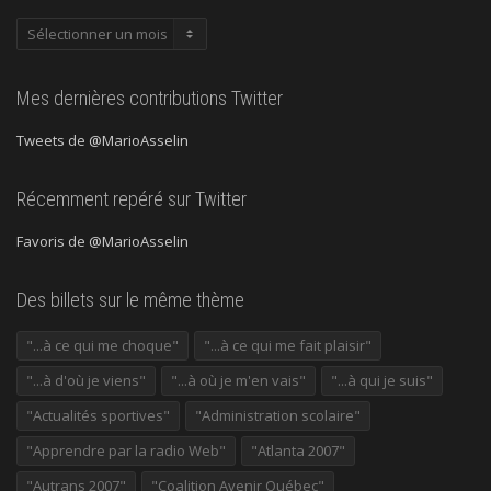
Publications
précédentes
Mes dernières contributions Twitter
Tweets de @MarioAsselin
Récemment repéré sur Twitter
Favoris de @MarioAsselin
Des billets sur le même thème
"...à ce qui me choque"
"...à ce qui me fait plaisir"
"...à d'où je viens"
"...à où je m'en vais"
"...à qui je suis"
"Actualités sportives"
"Administration scolaire"
"Apprendre par la radio Web"
"Atlanta 2007"
"Autrans 2007"
"Coalition Avenir Québec"