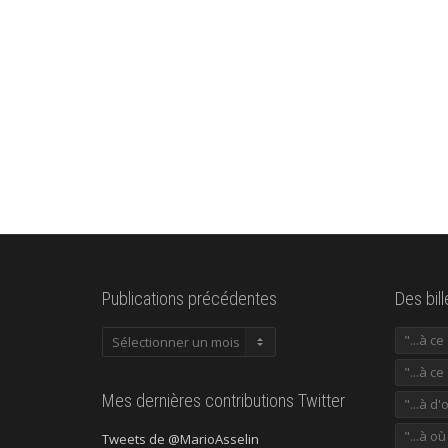
Publications précédentes
Des bil
Publications
"...à c
précédentes
"...à ce
Mes dernières contributions Twitter
"...à d'
"...à o
Tweets de @MarioAsselin