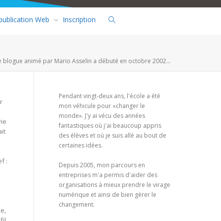
 publication Web
Inscription
e blogue animé par Mario Asselin a débuté en octobre 2002...
Pendant vingt-deux ans, l'école a été
r
mon véhicule pour «changer le
monde». J'y ai vécu des années
vie
fantastiques où j'ai beaucoup appris
it
des élèves et où je suis allé au bout de
certaines idées.
f :
Depuis 2005, mon parcours en
entreprises m'a permis d'aider des
organisations à mieux prendre le virage
numérique et ainsi de bien gérer le
changement.
e,
fil