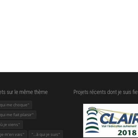
lets sur le même thème
Projets récents dont je suis fie
e qui me choque"
 qui me fait plaisir"
où je viens"
ù je m'en vais"
"...à qui je suis"