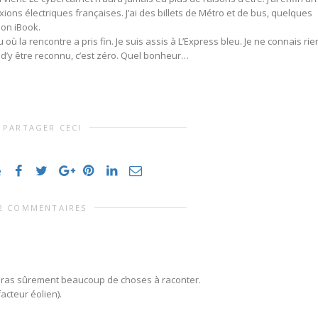
ns électriques françaises. J’ai des billets de Métro et de bus, quelques
mon iBook.
u où la rencontre a pris fin. Je suis assis à L’Express bleu. Je ne connais rie
st d’y être reconnu, c’est zéro. Quel bonheur…
PARTAGER CECI
e
2 COMMENTAIRES
u auras sûrement beaucoup de choses à raconter.
facteur éolien).