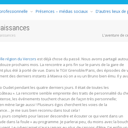
 professionnelle
Présences – médias sociaux
D’autres lieux de
naissances
naissances
L'aventure de c
elle région du Vercors
est déjà chose du passé. Nous avons partagé autou
s douze prochains mois. La rencontre a pris fin sur le parvis de la gare de
nt plus été à porté de vue. Dans le TGV Grenoble/Paris, des épisodes de 
ment des derniers instants à Maeva où on a vu un Bruno bien ému. Il y ava
 Oudet pendant les quatre derniers jours. Il était de toutes les
bâteau ». La rencontre semble empreinte des traits de personnalité du che
ntense, les événements touchent chacun de façon très personnelle;
 en mène large aussi ! Plusieurs égos cherchent les voies de la
nce… Je me suis bien reconnu dans tout cela !
is jours complets pour laisser descendre et écouter ce qui vient dans un
ude dans la foule » au programme. Je parlerai peu, du moins avec la bouch
ient. Le cybercarnet n’aura jamais eu plus de raisons d’être. J’ai enfin un 