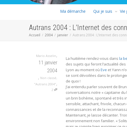
Ma démarche
Qui je suis
Vie
Autrans 2004 : L’Internet des con
Accueil
2004
janvier
Autrans 2004 : L’Internet des con
,
Mario Asselin
La huitième rendez-vous dans
la b
11 janvier
des sujets qui feront l’actualité de
Lyon au moment où
Eve
et Yann n’o
2004
se sont dévoilées dans le prolonge
,
Non classé
,
de quoi !
,
"Autrans 2004"
J’ai entendu parler souvent de Bruno
2
conversations notre « capitaine du 
un brin bohème, spontané et très i
sensible, attachant, frivole, chacun
connaissances et de la reconnaissa
Maintenant, je laisse décanter. Tro
environnement non familier. « Solit
mais je compte bien exprimer ce qui v