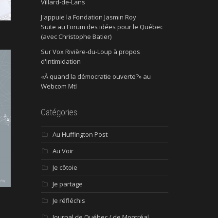
Villard-de-Lans
J'appuie la Fondation Jasmin Roy
Suite au Forum des idées pour le Québec
(avec Christophe Batier)
Sur Vox Rivière-du-Loup à propos
d'intimidation
«À quand la démocratie ouverte?» au
Webcom Mtl
Catégories
Au Huffington Post
Au Voir
Je côtoie
Je partage
Je réfléchis
Journal de Québec / de Montréal