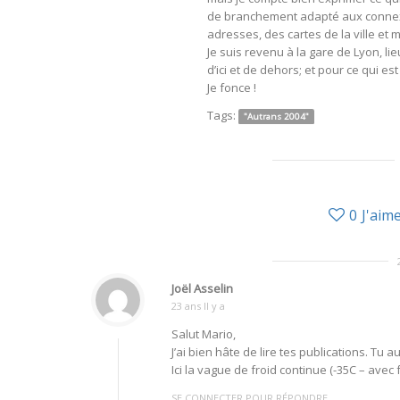
de branchement adapté aux connexio
adresses, des cartes de la ville et 
Je suis revenu à la gare de Lyon, lie
d’ici et de dehors; et pour ce qui e
Je fonce !
Tags:
"Autrans 2004"
0
J'aim
Joël Asselin
23 ans Il y a
Salut Mario,
J’ai bien hâte de lire tes publications. T
Ici la vague de froid continue (-35C – avec 
SE CONNECTER POUR RÉPONDRE