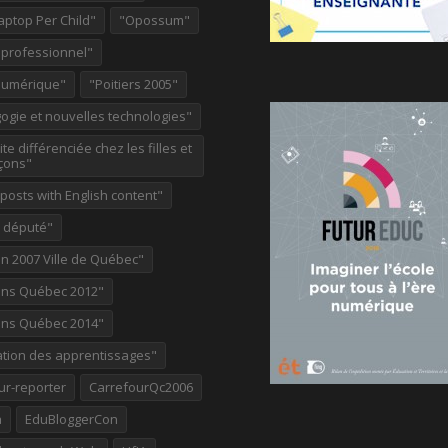
aptop Per Child"
"Opossum"
 professionnel"
Numérique"
"Poitiers 2005"
ogie et nouvelles technologies"
te différenciée chez les filles et
çons"
osts with English content"
e député"
on 2007 Ville de Québec"
ions Québec 2012"
ions Québec 2014"
ation des apprentissages"
ur-reporter
CarrefourQc2006
a
EduBloggerCon