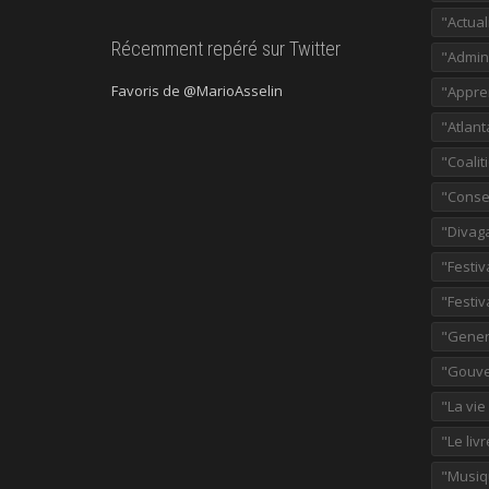
"Actual
Récemment repéré sur Twitter
"Admini
Favoris de @MarioAsselin
"Appre
"Atlant
"Coalit
"Consei
"Divag
"Festiv
"Festiv
"Gener
"Gouve
"La vie
"Le liv
"Musiq