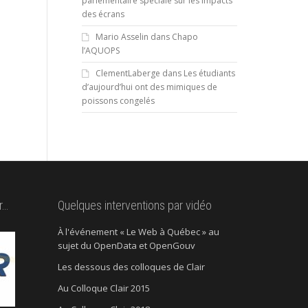
parlementaire spéciale sur les impacts
des écrans
Mario Asselin
dans
Chapo
l’AQUOPS
ClementLaberge
dans
Les étudiants
d’aujourd’hui ont des mimiques de
poissons congelés
r…
Quelques interventions par vidéo
À l'événement « Le Web à Québec » au
sujet du OpenData et OpenGouv
Les dessous des colloques de Clair
Au Colloque Clair 2015