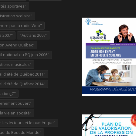
ités sportives"
stration scolaire"
ndre par la radio Web"
a 2007"
"Autrans 2007"
ion Avenir Québec"
l national du PQ juin 2006"
ations musicales"
al d'été de Québec 2011"
al d'été de Québec 2014"
ation_C"
rnement ouvert"
 la vie en société"
re les lecteurs et le numérique"
ue du Bout du Monde"