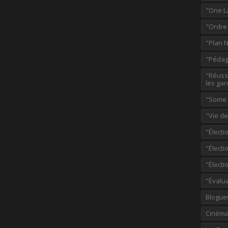
"One L
"Ordre
"Plan 
"Pédag
"Réussi
les gar
"Some p
"Vie d
"Électi
"Élect
"Élect
"Évalu
Blogue
Ciném