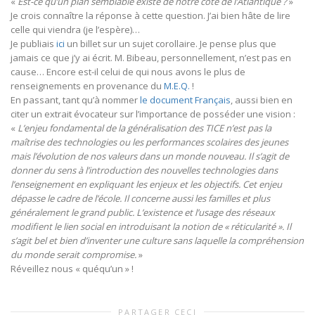
«
Est-ce qu’un plan semblable existe de notre côté de l’Atlantique ?
»
Je crois connaître la réponse à cette question. J’ai bien hâte de lire
celle qui viendra (je l’espère)…
Je publiais
ici
un billet sur un sujet corollaire. Je pense plus que
jamais ce que j’y ai écrit. M. Bibeau, personnellement, n’est pas en
cause… Encore est-il celui de qui nous avons le plus de
renseignements en provenance du
M.E.Q.
!
En passant, tant qu’à nommer
le document Français
, aussi bien en
citer un extrait évocateur sur l’importance de posséder une vision :
«
L’enjeu fondamental de la généralisation des TICE n’est pas la
maîtrise des technologies ou les performances scolaires des jeunes
mais l’évolution de nos valeurs dans un monde nouveau. Il s’agit de
donner du sens à l’introduction des nouvelles technologies dans
l’enseignement en expliquant les enjeux et les objectifs. Cet enjeu
dépasse le cadre de l’école. Il concerne aussi les familles et plus
généralement le grand public. L’existence et l’usage des réseaux
modifient le lien social en introduisant la notion de « réticularité ». Il
s’agit bel et bien d’inventer une culture sans laquelle la compréhension
du monde serait compromise.
»
Réveillez nous « quéqu’un » !
PARTAGER CECI