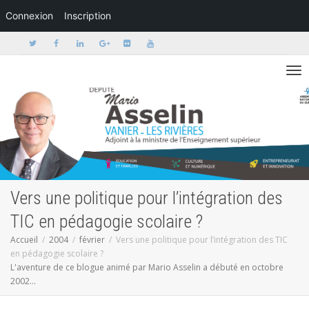
Connexion
Inscription
Activer/dé
Vers une politique pour l’intégration des
TIC en pédagogie scolaire ?
Accueil
2004
février
Vers une politique pour l’intégration des TIC
en pédagogie scolaire ?
L'aventure de ce blogue animé par Mario Asselin a débuté en octobre
2002...