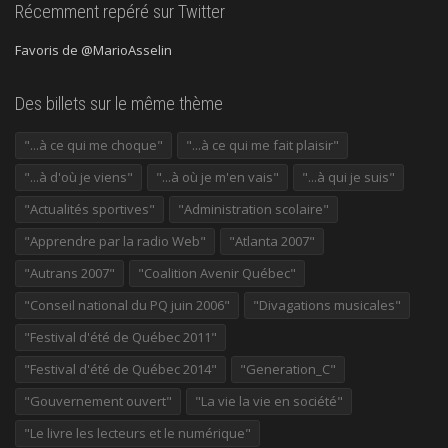
Récemment repéré sur Twitter
Favoris de @MarioAsselin
Des billets sur le même thème
"...à ce qui me choque"
"...à ce qui me fait plaisir"
"...à d'où je viens"
"...à où je m'en vais"
"...à qui je suis"
"Actualités sportives"
"Administration scolaire"
"Apprendre par la radio Web"
"Atlanta 2007"
"Autrans 2007"
"Coalition Avenir Québec"
"Conseil national du PQ juin 2006"
"Divagations musicales"
"Festival d'été de Québec 2011"
"Festival d'été de Québec 2014"
"Generation_C"
"Gouvernement ouvert"
"La vie la vie en société"
"Le livre les lecteurs et le numérique"