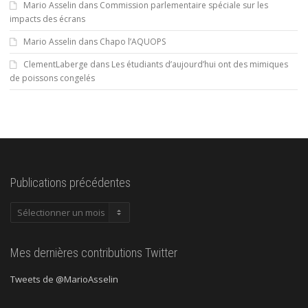
Mario Asselin
dans
Commission parlementaire spéciale sur les
impacts des écrans
Mario Asselin
dans
Chapo l’AQUOPS
ClementLaberge
dans
Les étudiants d’aujourd’hui ont des mimiques
de poissons congelés
Publications précédentes
Publications
précédentes
Mes dernières contributions Twitter
Tweets de @MarioAsselin