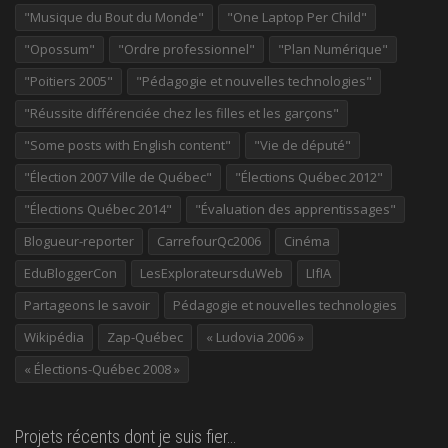
"Musique du Bout du Monde"
"One Laptop Per Child"
"Opossum"
"Ordre professionnel"
"Plan Numérique"
"Poitiers 2005"
"Pédagogie et nouvelles technologies"
"Réussite différenciée chez les filles et les garçons"
"Some posts with English content"
"Vie de député"
"Élection 2007 Ville de Québec"
"Élections Québec 2012"
"Élections Québec 2014"
"Évaluation des apprentissages"
Blogueur-reporter
CarrefourQc2006
Cinéma
EduBloggerCon
LesExplorateursduWeb
LIfIA
Partageons le savoir
Pédagogie et nouvelles technologies
Wikipédia
Zap-Québec
« Ludovia 2006 »
« Élections-Québec 2008 »
Projets récents dont je suis fier…