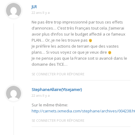
JLR
22 ans Il y a
Ne pas être trop impressionné par tous ces effets
d’annonces… C’est très Français tout cela. J’aimerai
avoir plus d’infos sur le budget affecté a ce fameux
PLAN… Or, je ne les trouve pas
Je préfère les actions de terrain que des vastes
plans… Si vous voyez ce que je veux dire
Je ne pense pas que la France soit si avancé dans le
domaine des TICE…
SE CONNECTER POUR RÉPONDRE
StephaneAllaire(Ytsejamer)
22 ans Il y a
Sur le même thème:
http://carnets.ixmedia.com/stephane/archives/004238.h
SE CONNECTER POUR RÉPONDRE