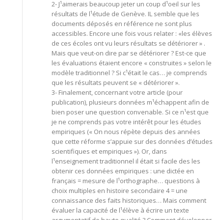
2- J¹aimerais beaucoup jeter un coup d¹oeil sur les
résultats de l¹étude de Genève. IL semble que les
documents déposés en référence ne sont plus
accessibles. Encore une fois vous relater : «les élèves
de ces écoles ont vu leurs résultats se détériorer » .
Mais que veut-on dire par se détériorer ? Est-ce que
les évaluations étaient encore « construites » selon le
modèle traditionnel ? Si c¹était le cas… je comprends
que les résultats peuvent se « détériorer ».
3- Finalement, concernant votre article (pour
publication), plusieurs données m¹échappent afin de
bien poser une question convenable. Si ce n¹est que
je ne comprends pas votre intérêt pour les études
empiriques (« On nous répète depuis des années
que cette réforme s’appuie sur des données d’études
scientifiques et empiriques »). Or, dans
l¹enseignement traditionnel il était si facile des les
obtenir ces données empiriques : une dictée en
français = mesure de l¹orthographe… questions à
choix multiples en histoire secondaire 4 = une
connaissance des faits historiques… Mais comment
évaluer la capacité de l¹élève à écrire un texte
argumentatif de haute qualité ? Comment développer