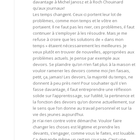
davantage à Michel Janosz et à Roch Chouinard
qu’aux journaux!
Les temps changent. Ceux-ci portent leur lot de
problèmes, comme mon temps et le vôtre en
portaient. Il ne faut pas les nier, ces problèmes, il faut
continuer à s’employer à les résoudre. Mais je me
refuse à croire que les solutions de « dans mon
temps » étaient nécessairement les meilleures. Je
veux plutôt en trouver de nouvelles, appropriées aux
problèmes actuels. Je pense par exemple aux
devoirs. Se plaindre qu’on n’en fait plus à la maison et
vouloir ramener les devoirs comme moi j’en faisais,
petit, ça, jamais! Les devoirs, la majorité du temps, ne
donnent à peu près rien! Pour souhaiter qu’il s’en
fasse davantage, il faut entreprendre une réflexion
solide sur l’apprentissage, sur l’utilité, la pertinence et
la fonction des devoirs qu’on donne actuellement, sur
le sens que l’on donne au travail personnel et sur la
vie des jeunes aujourd’hui.
Je n’ai rien contre votre démarche. Vouloir faire
changer les choses est légitime et prendre les
devants, s’engager, comme vous le faites, est louable.
Ça demande même un certain courage. C’est une