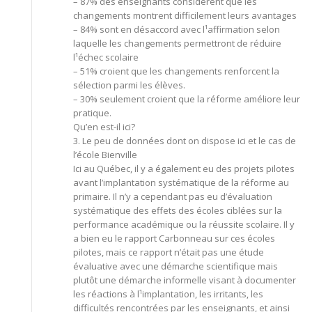
– 87% des enseignants considèrent que les
changements montrent difficilement leurs avantages
– 84% sont en désaccord avec l¹affirmation selon
laquelle les changements permettront de réduire
l¹échec scolaire
– 51% croient que les changements renforcent la
sélection parmi les élèves.
– 30% seulement croient que la réforme améliore leur
pratique.
Qu’en est-il ici?
3. Le peu de données dont on dispose ici et le cas de
l’école Bienville
Ici au Québec, il y a également eu des projets pilotes
avant l’implantation systématique de la réforme au
primaire. Il n’y a cependant pas eu d’évaluation
systématique des effets des écoles ciblées sur la
performance académique ou la réussite scolaire. Il y
a bien eu le rapport Carbonneau sur ces écoles
pilotes, mais ce rapport n’était pas une étude
évaluative avec une démarche scientifique mais
plutôt une démarche informelle visant à documenter
les réactions à l¹implantation, les irritants, les
difficultés rencontrées par les enseignants, et ainsi