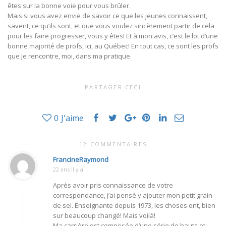
êtes sur la bonne voie pour vous brûler.
Mais si vous avez envie de savoir ce que les jeunes connaissent,
savent, ce qu’ils sont, et que vous voulez sincèrement partir de cela
pour les faire progresser, vous y êtes! Et à mon avis, c’est le lot d’une
bonne majorité de profs, ici, au Québec! En tout cas, ce sont les profs
que je rencontre, moi, dans ma pratique.
PARTAGER CECI
0
J'aime
12 COMMENTAIRES
FrancineRaymond
22 ans Il y a
Après avoir pris connaissance de votre
correspondance, j’ai pensé y ajouter mon petit grain
de sel. Enseignante depuis 1973, les choses ont, bien
sur beaucoup changé! Mais voilà!
Ma carrière est composée d’une série de hauts et