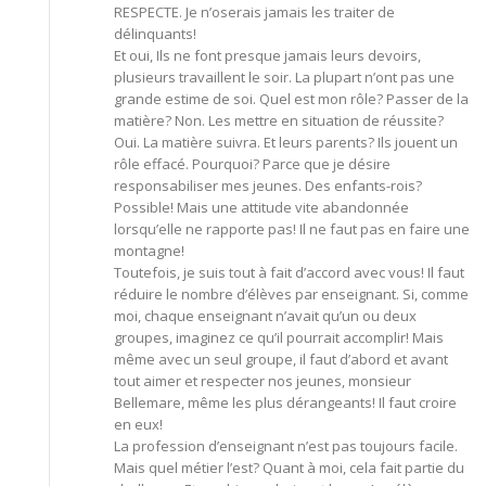
RESPECTE. Je n’oserais jamais les traiter de
délinquants!
Et oui, Ils ne font presque jamais leurs devoirs,
plusieurs travaillent le soir. La plupart n’ont pas une
grande estime de soi. Quel est mon rôle? Passer de la
matière? Non. Les mettre en situation de réussite?
Oui. La matière suivra. Et leurs parents? Ils jouent un
rôle effacé. Pourquoi? Parce que je désire
responsabiliser mes jeunes. Des enfants-rois?
Possible! Mais une attitude vite abandonnée
lorsqu’elle ne rapporte pas! Il ne faut pas en faire une
montagne!
Toutefois, je suis tout à fait d’accord avec vous! Il faut
réduire le nombre d’élèves par enseignant. Si, comme
moi, chaque enseignant n’avait qu’un ou deux
groupes, imaginez ce qu’il pourrait accomplir! Mais
même avec un seul groupe, il faut d’abord et avant
tout aimer et respecter nos jeunes, monsieur
Bellemare, même les plus dérangeants! Il faut croire
en eux!
La profession d’enseignant n’est pas toujours facile.
Mais quel métier l’est? Quant à moi, cela fait partie du