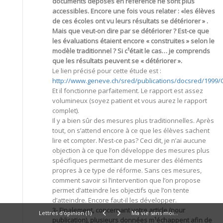
documents déposés en référence ne sont plus
accessibles. Encore une fois vous relater : «les élèves
de ces écoles ont vu leurs résultats se détériorer » .
Mais que veut-on dire par se détériorer ? Est-ce que
les évaluations étaient encore « construites » selon le
modèle traditionnel ? Si c¹était le cas… je comprends
que les résultats peuvent se « détériorer ».
Le lien précisé pour cette étude est :
http://www.geneve.ch/sred/publications/docsred/1999
Et il fonctionne parfaitement. Le rapport est assez
volumineux (soyez patient et vous aurez le rapport
complet).
Il y a bien sûr des mesures plus traditionnelles. Après
tout, on s’attend encore à ce que les élèves sachent
lire et compter. N’est-ce pas? Ceci dit, je n’ai aucune
objection à ce que l’on développe des mesures plus
spécifiques permettant de mesurer des éléments
propres à ce type de réforme. Sans ces mesures,
comment savoir si l’intervention que l’on propose
permet d’atteindre les objectifs que l’on tente
d’atteindre. Encore faut-il les développer.
3- Finalement, concernant votre article (pour
Lettres d'opinion (1)
Ma vie sans moi...
publication), plusieurs données m¹échappent afin de