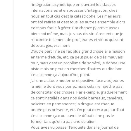
l’intégration asymétrique en ouvrant les classes
internationales et en poussant l’intégration; chez
nous en tout cas c’est la catastrophe. Les meilleurs
ont été retirés et c’est tous les autres ensemble alors
c’est pas facile à gérer. Par chance j’y arrive assez
bien moi-même, mais je vous dis sincèrement que je
rencontre tellement de prof jeunes et vieux qui sont
découragés, vraiment.
D’autre part il ne se fait plus grand chose à la maison
en terme d’étude, etc. ça peut jouer de très mauvais
tour, mais c’est un problème de société, je donne une
piste mais on peut en chercher d’autres ou dire bon
c’est comme ça aujourd’hui, point.
J’ai une attitude moderne et positive face aux jeunes
la même dont vous parlez mais cela n’empêche pas
de constater des choses. Par exemple, graduellement
ce sont installés dans nos école barreaux, caméras,
policiers en permanence; la drogue est chaque
année plus présente, etc. On peut dire: « aujourd’hui
c’est comme ça » ou ouvrir le débat et ne pas le
fermer tant qu’on a pas une solution.
Vous avez vu passer l’enquête dans le Journal de