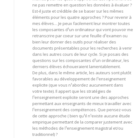
ne pas remettre en question les données à évaluer ?
Est-il juste et crédible de se baser sur les mêmes
éléments pour les quatre approches ? Pour revenir à
mes élèves… Je peux facilement leur montrer toutes
les composantes d¹un ordinateur qui vont pouvoir me
retranscrire par coeur sur une feuille d¹examen ou
bien leur donner des outils pour réaliser des
documents présentables pour les recherches à venir
dans les autres cours de leur cycle. Si je posais des
questions sur les composantes d¹un ordinateur, les
derniers élèves échoueraient lamentablement.
De plus, dans le même article, les auteurs sont plutôt
favorables au développement de l¹enseignement
explicite (que vous n¹abordez aucunement dans
votre texte). Il appert que les stratégies de
l¹enseignement explicite seront une des approches
permettant aux enseignants de mieux travailler avec
l¹enseignement des compétences. Que pensez-vous
de cette approche ( bien qu¹il n¹existe aucune étude
empirique permettant de la comparer justement avec
les méthodes de l¹enseignement magistral et/ou
traditionnel) ?