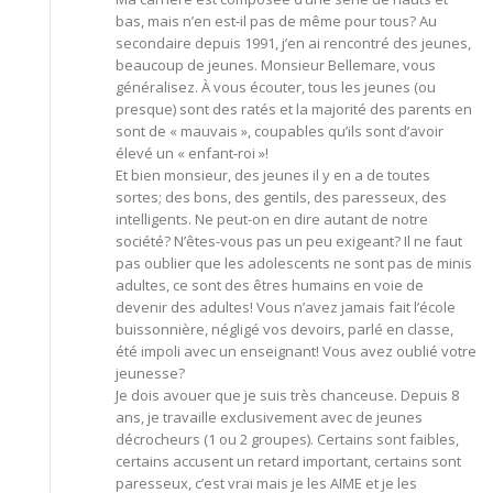
bas, mais n’en est-il pas de même pour tous? Au
secondaire depuis 1991, j’en ai rencontré des jeunes,
beaucoup de jeunes. Monsieur Bellemare, vous
généralisez. À vous écouter, tous les jeunes (ou
presque) sont des ratés et la majorité des parents en
sont de « mauvais », coupables qu’ils sont d’avoir
élevé un « enfant-roi »!
Et bien monsieur, des jeunes il y en a de toutes
sortes; des bons, des gentils, des paresseux, des
intelligents. Ne peut-on en dire autant de notre
société? N’êtes-vous pas un peu exigeant? Il ne faut
pas oublier que les adolescents ne sont pas de minis
adultes, ce sont des êtres humains en voie de
devenir des adultes! Vous n’avez jamais fait l’école
buissonnière, négligé vos devoirs, parlé en classe,
été impoli avec un enseignant! Vous avez oublié votre
jeunesse?
Je dois avouer que je suis très chanceuse. Depuis 8
ans, je travaille exclusivement avec de jeunes
décrocheurs (1 ou 2 groupes). Certains sont faibles,
certains accusent un retard important, certains sont
paresseux, c’est vrai mais je les AIME et je les