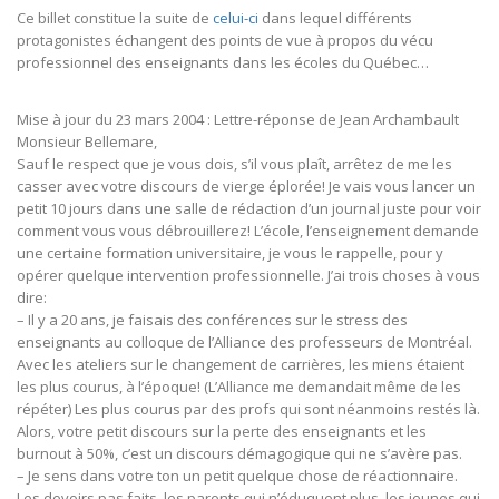
Ce billet constitue la suite de
celui-ci
dans lequel différents
protagonistes échangent des points de vue à propos du vécu
professionnel des enseignants dans les écoles du Québec…
Mise à jour du 23 mars 2004 : Lettre-réponse de Jean Archambault
Monsieur Bellemare,
Sauf le respect que je vous dois, s’il vous plaît, arrêtez de me les
casser avec votre discours de vierge éplorée! Je vais vous lancer un
petit 10 jours dans une salle de rédaction d’un journal juste pour voir
comment vous vous débrouillerez! L’école, l’enseignement demande
une certaine formation universitaire, je vous le rappelle, pour y
opérer quelque intervention professionnelle. J’ai trois choses à vous
dire:
– Il y a 20 ans, je faisais des conférences sur le stress des
enseignants au colloque de l’Alliance des professeurs de Montréal.
Avec les ateliers sur le changement de carrières, les miens étaient
les plus courus, à l’époque! (L’Alliance me demandait même de les
répéter) Les plus courus par des profs qui sont néanmoins restés là.
Alors, votre petit discours sur la perte des enseignants et les
burnout à 50%, c’est un discours démagogique qui ne s’avère pas.
– Je sens dans votre ton un petit quelque chose de réactionnaire.
Les devoirs pas faits, les parents qui n’éduquent plus, les jeunes qui