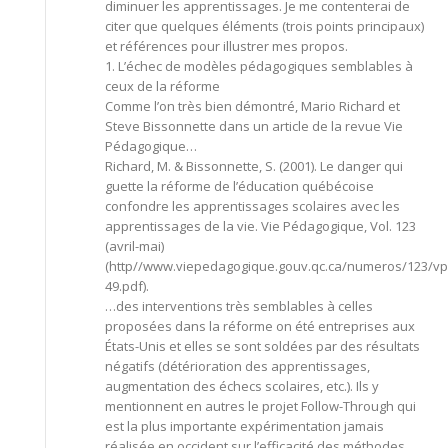
diminuer les apprentissages. Je me contenterai de
citer que quelques éléments (trois points principaux)
et références pour illustrer mes propos.
1. L’échec de modèles pédagogiques semblables à
ceux de la réforme
Comme l’on très bien démontré, Mario Richard et
Steve Bissonnette dans un article de la revue Vie
Pédagogique…
Richard, M. & Bissonnette, S. (2001). Le danger qui
guette la réforme de l’éducation québécoise
confondre les apprentissages scolaires avec les
apprentissages de la vie. Vie Pédagogique, Vol. 123
(avril-mai)
(http//www.viepedagogique.gouv.qc.ca/numeros/123/vp
49.pdf).
…des interventions très semblables à celles
proposées dans la réforme on été entreprises aux
États-Unis et elles se sont soldées par des résultats
négatifs (détérioration des apprentissages,
augmentation des échecs scolaires, etc.). Ils y
mentionnent en autres le projet Follow-Through qui
est la plus importante expérimentation jamais
réalisée en occident sur l’efficacité des méthodes