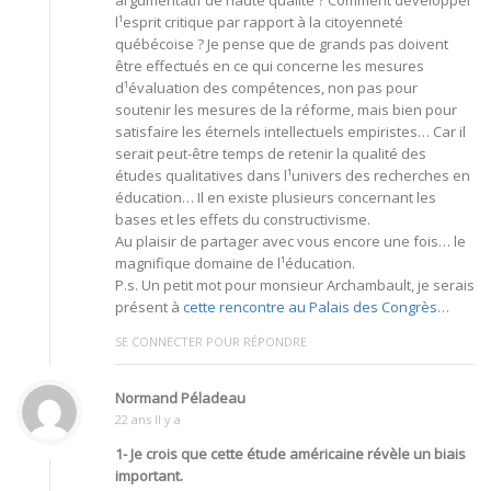
l¹esprit critique par rapport à la citoyenneté
québécoise ? Je pense que de grands pas doivent
être effectués en ce qui concerne les mesures
d¹évaluation des compétences, non pas pour
soutenir les mesures de la réforme, mais bien pour
satisfaire les éternels intellectuels empiristes… Car il
serait peut-être temps de retenir la qualité des
études qualitatives dans l¹univers des recherches en
éducation… Il en existe plusieurs concernant les
bases et les effets du constructivisme.
Au plaisir de partager avec vous encore une fois… le
magnifique domaine de l¹éducation.
P.s. Un petit mot pour monsieur Archambault, je serais
présent à
cette rencontre au Palais des Congrès
…
SE CONNECTER POUR RÉPONDRE
Normand Péladeau
22 ans Il y a
1- Je crois que cette étude américaine révèle un biais
important.