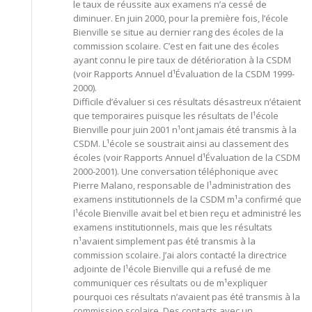
le taux de réussite aux examens n’a cessé de
diminuer. En juin 2000, pour la première fois, l’école
Bienville se situe au dernier rang des écoles de la
commission scolaire. C’est en fait une des écoles
ayant connu le pire taux de détérioration à la CSDM
(voir Rapports Annuel d¹Évaluation de la CSDM 1999-
2000).
Difficile d’évaluer si ces résultats désastreux n’étaient
que temporaires puisque les résultats de l¹école
Bienville pour juin 2001 n¹ont jamais été transmis à la
CSDM. L¹école se soustrait ainsi au classement des
écoles (voir Rapports Annuel d¹Évaluation de la CSDM
2000-2001). Une conversation téléphonique avec
Pierre Malano, responsable de l¹administration des
examens institutionnels de la CSDM m¹a confirmé que
l¹école Bienville avait bel et bien reçu et administré les
examens institutionnels, mais que les résultats
n¹avaient simplement pas été transmis à la
commission scolaire. J’ai alors contacté la directrice
adjointe de l¹école Bienville qui a refusé de me
communiquer ces résultats ou de m¹expliquer
pourquoi ces résultats n’avaient pas été transmis à la
commission scolaire. Des contacts avec un