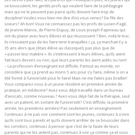
se bousculent, les gentils profs qui veulent faire de la pédagogie
mais qui ne le peuvent pas parce qu’ils doivent faire trop de
discipline! Voulez-vous bien me dire d’où vous venez? De l’Ile des
soeurs? Ah bon! Vous ne connaissez pas les profs de Lucien-Pagé,
de Jeanne-Mance, de Pierre-Dupuy, de Louis-Joseph-Papineau qui
ont du plaisir avec leurs élèves et qui réussissent ? Ben, voilà le truc:
ils n’essaient pas de les faire tenir tranquilles ( ça, ça marchait il y a
35 ans alors que j’étais élève au classique!), pas plus que de
« passer leur matière ». Ils s’intéressent à leurs élèves, qu’ils aient
fait leurs devoirs ou non, que leurs parents les aient aidés ou non!
– La profession d’enseignant est difficile. Partout au monde, on
considère que ça prend au moins 5 ans pour s’y faire, même si on a
été formé à l’université pour le faire! Mais ne me faites pas brailler!
Vous comparez-vous à un jeune résident en première année de
pratique, en médecine? Avez-vous déjà travaillé dans un bureau
d’avocats, comme nouveau ? Avez-vous déjà fait de la thérapie, seul
avec un patient, en sortant de l’université? C’est difficile, la première
année, les premières années! Pas seulement en enseignement.
Continuez à ne pas voir comment sont les jeunes, continuez à croire
qu’ils sont tous pareils et qu’ils doivent arrêter de se bousculer dans
les corridors, continuez à penser que c’est de la faute de leurs
parents qui ne les aident pas, continuez à voir ça comme ça et vous