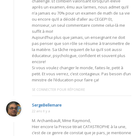
challenge. Et combien valorisant lorsqu’un élève
après un examen, ému aux larmes, nous admet qu’il
n’a jamais eu 70% pour un examen de math de sa vie
ou encore qu’il a décidé d’aller au CEGEP! Et,
monsieur, un seul commentaire comme celui-là me
suffit à moi!
Aujourd’hui plus que jamais, un enseignant ne doit
pas penser que son rôle se résume à transmettre de
la matière. Sa tâche requiert de lui qu’il soit aussi
éducateur, psychologue, confident et souvent plus
encore!
Si vous voulez changer le monde, faites-le, petit à
petit. Et vous verrez, c’est contagieux. Pas besoin d’un
ministre de l’éducation pour faire ça!
SE CONNECTER POUR RÉPONDRE
SergeBellemare
22 ans Il y a
M. Archambault, Mme Raymond,
Hier encore la Presse titrait CATASTROPHE à la une,
c’est de ce genre de constat que je pars, je mentionne