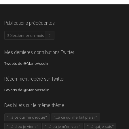
Publications précédentes
Publications
précédentes
Mes dernières contributions Twitter
Tweets de @MarioAsselin
Récemment repéré sur Twitter
Favoris de @MarioAsselin
Des billets sur le même thème
"...à ce qui me choque"
"...à ce qui me fait plaisir"
"...à d'où je viens"
"...à où je m'en vais"
"...à qui je suis"