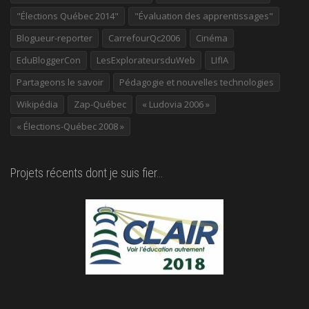
"Élections Québec 2014"
"Évaluation des apprentissages"
Blogueur-reporter
CarrefourQc2006
Cinéma
EduBloggerCon
LesExplorateursduWeb
LIfIA
Partageons le savoir
Pédagogie et nouvelles technologies
Wikipédia
Zap-Québec
« Ludovia 2006 »
« Élections-Québec 2008 »
Projets récents dont je suis fier…