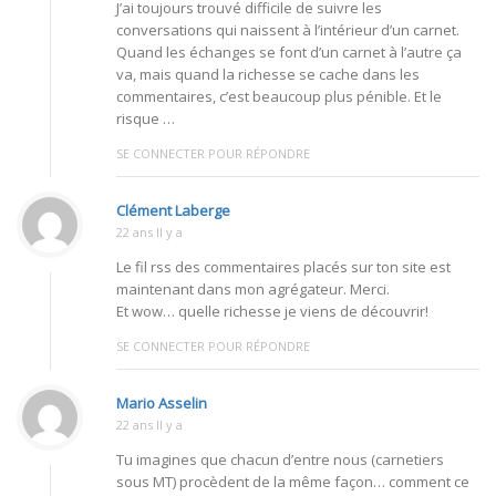
J’ai toujours trouvé difficile de suivre les
conversations qui naissent à l’intérieur d’un carnet.
Quand les échanges se font d’un carnet à l’autre ça
va, mais quand la richesse se cache dans les
commentaires, c’est beaucoup plus pénible. Et le
risque …
SE CONNECTER POUR RÉPONDRE
Clément Laberge
22 ans Il y a
Le fil rss des commentaires placés sur ton site est
maintenant dans mon agrégateur. Merci.
Et wow… quelle richesse je viens de découvrir!
SE CONNECTER POUR RÉPONDRE
Mario Asselin
22 ans Il y a
Tu imagines que chacun d’entre nous (carnetiers
sous MT) procèdent de la même façon… comment ce