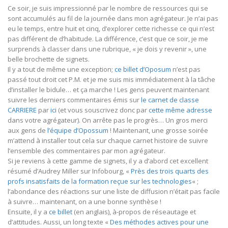
Ce soir, je suis impressionné par le nombre de ressources qui se
sont accumulés au fil de la journée dans mon agrégateur. Je n’ai pas
eu le temps, entre huit et cinq, d’explorer cette richesse ce qui n’est
pas différent de d’habitude. La différence, c’est que ce soir, je me
surprends à classer dans une rubrique, « je dois y revenir », une
belle brochette de signets.
Il y a tout de même une exception;
ce billet d’Oposum
n’est pas
passé tout droit cet P.M. et je me suis mis immédiatement à la tâche
d’installer le bidule… et ça marche ! Les gens peuvent maintenant
suivre les derniers commentaires émis sur
le carnet de classe
CARRIERE
par
ici
(et vous souscrivez donc par
cette même adresse
dans votre agrégateur). On arrête pas le progrès… Un gros merci
aux gens de
l’équipe d’Opossum
! Maintenant, une grosse soirée
m’attend à installer tout cela sur chaque carnet histoire de suivre
l’ensemble des commentaires par mon agrégateur.
Si je reviens à cette gamme de signets, il y a d’abord cet excellent
résumé d’Audrey Miller sur Infobourg, «
Près des trois quarts des
profs insatisfaits de la formation reçue sur les technologies
« ;
l’abondance des réactions sur une liste de diffusion n’était pas facile
à suivre… maintenant, on a une bonne synthèse !
Ensuite, il y a
ce billet
(en anglais), à-propos de réseautage et
d’attitudes. Aussi, un long texte «
Des méthodes actives pour une