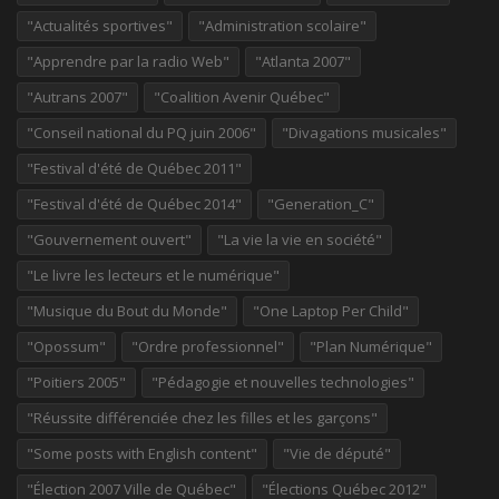
"Actualités sportives"
"Administration scolaire"
"Apprendre par la radio Web"
"Atlanta 2007"
"Autrans 2007"
"Coalition Avenir Québec"
"Conseil national du PQ juin 2006"
"Divagations musicales"
"Festival d'été de Québec 2011"
"Festival d'été de Québec 2014"
"Generation_C"
"Gouvernement ouvert"
"La vie la vie en société"
"Le livre les lecteurs et le numérique"
"Musique du Bout du Monde"
"One Laptop Per Child"
"Opossum"
"Ordre professionnel"
"Plan Numérique"
"Poitiers 2005"
"Pédagogie et nouvelles technologies"
"Réussite différenciée chez les filles et les garçons"
"Some posts with English content"
"Vie de député"
"Élection 2007 Ville de Québec"
"Élections Québec 2012"