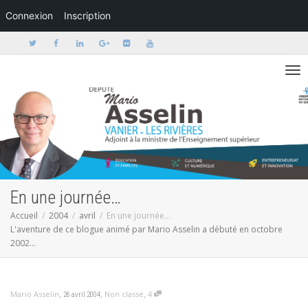
Connexion
Inscription
Activer/dé
En une journée…
Accueil
2004
avril
En une journée…
L'aventure de ce blogue animé par Mario Asselin a débuté en octobre
2002...
,
,
,
Mario Asselin
Non classé
4
26 avril 2004