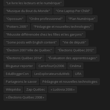
"Le livre les lecteurs et le numérique"
"Musique du Bout du Monde"
"One Laptop Per Child"
"Opossum"
"Ordre professionnel"
"Plan Numérique"
"Poitiers 2005"
"Pédagogie et nouvelles technologies"
"Réussite différenciée chez les filles et les garçons"
"Some posts with English content"
"Vie de député"
"Élection 2007 Ville de Québec"
"Élections Québec 2012"
"Élections Québec 2014"
"Évaluation des apprentissages"
Blogueur-reporter
CarrefourQc2006
Cinéma
EduBloggerCon
LesExplorateursduWeb
LIfIA
Partageons le savoir
Pédagogie et nouvelles technologies
Wikipédia
Zap-Québec
« Ludovia 2006 »
« Élections-Québec 2008 »