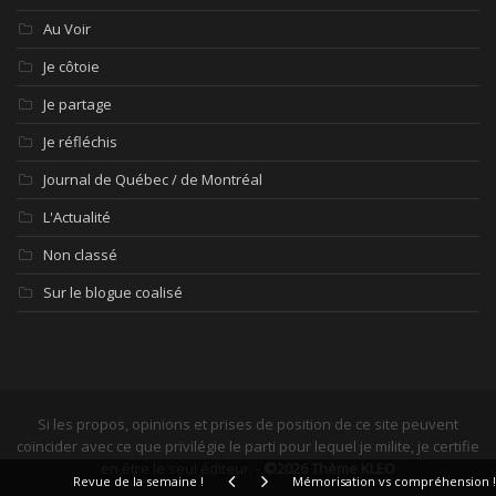
Au Voir
Je côtoie
Je partage
Je réfléchis
Journal de Québec / de Montréal
L'Actualité
Non classé
Sur le blogue coalisé
Si les propos, opinions et prises de position de ce site peuvent
coïncider avec ce que privilégie le parti pour lequel je milite, je certifie
en être le seul éditeur. -
©2026 Thème KLEO
Revue de la semaine !
Mémorisation vs compréhension !