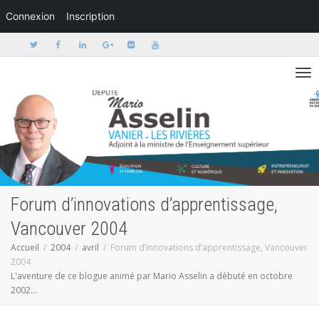
Connexion
Inscription
Activer/dé
Forum d’innovations d’apprentissage,
Vancouver 2004
Accueil
2004
avril
Forum d’innovations d’apprentissage, Vancouver
2004
L'aventure de ce blogue animé par Mario Asselin a débuté en octobre
2002...