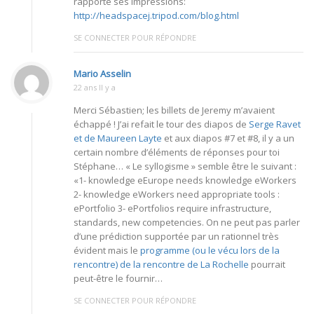
rapporté ses impressions:
http://headspacej.tripod.com/blog.html
SE CONNECTER POUR RÉPONDRE
Mario Asselin
22 ans Il y a
Merci Sébastien; les billets de Jeremy m’avaient
échappé ! J’ai refait le tour des diapos de
Serge Ravet
et de Maureen Layte
et aux diapos #7 et #8, il y a un
certain nombre d’éléments de réponses pour toi
Stéphane… « Le syllogisme » semble être le suivant :
«1- knowledge eEurope needs knowledge eWorkers
2- knowledge eWorkers need appropriate tools :
ePortfolio 3- ePortfolios require infrastructure,
standards, new competencies. On ne peut pas parler
d’une prédiction supportée par un rationnel très
évident mais le
programme (ou le vécu lors de la
rencontre) de la rencontre de La Rochelle
pourrait
peut-être le fournir…
SE CONNECTER POUR RÉPONDRE