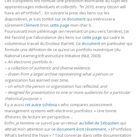
Ces Européens ont formulé une prédiction étonnante au sujet des
apprentissages individuels et collectifs : ³In 2010, every citizen will
have an ePortfolio²… En suivant la piste des liens sur les
diapositives, je suis tombé
sur ce document
qui intéressera
sûrement
Clément
(Vois
cette page
mon cher !)…
Poursuivant mon pélérinage (en revenant un peu vers l’arrière), j’ai
été fasciné par l’abondance des liens sur
cette page
qui cadre le
volumineux travail du Docteur Barrett.
Ce document
en particulier qui
formule une définition de ce qu’est un portfolio numérique (du
National Learning Infrastructure Initiative (NLII, 2003):
«
An electronic portfolio is :
– a collection of authentic and diverse evidence,
– drawn from a larger archive representing what a person or
organization has learned over time,
– on which the person or organization has reflected, and
– designed for presentation to one or more audiences for a particular
rhetorical purpose.
»
Il y a aussi
cet autre schéma
« who compares assessment
management systems with electronic portfolios. » Une tonne
d’heures de lecture en perspective…
Enfin, je termine ce survol par un retour
au billet de Sébastien
qui
attirait mon attention sur
ce document écrit récemment
, « EPortfolios:
What’s behind the hype » ? Tout converge dans cette documentation