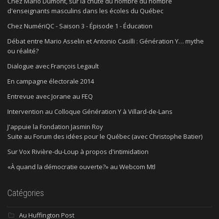
Chez Mario Dumont, sur la chute du nombre du nombre
d'enseignants masculins dans les écoles du Québec
Chez NumériQC - Saison 3 - Épisode 1 - Éducation
Débat entre Mario Asselin et Antonio Casilli : Génération Y… mythe
ou réalité?
Dialogue avec François Legault
En campagne électorale 2014
Entrevue avec Jorane au FEQ
Intervention au Colloque Génération Y à Villard-de-Lans
J'appuie la Fondation Jasmin Roy
Suite au Forum des idées pour le Québec (avec Christophe Batier)
Sur Vox Rivière-du-Loup à propos d'intimidation
«À quand la démocratie ouverte?» au Webcom Mtl
Catégories
Au Huffington Post