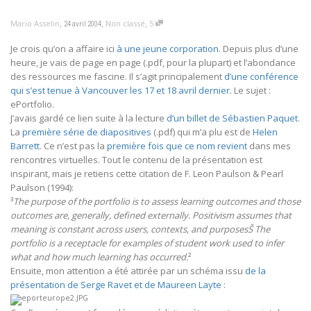
,
,
,
Mario Asselin
Non classé
5
24 avril 2004
Je crois qu’on a affaire ici
à une jeune corporation
. Depuis plus d’une
heure, je vais de page en page (.pdf, pour la plupart) et l’abondance
des ressources me fascine. Il s’agit principalement
d’une conférence
qui s’est tenue à Vancouver les 17 et 18 avril dernier
. Le sujet :
ePortfolio.
J’avais gardé ce lien suite à la lecture
d’un billet de Sébastien Paquet
.
La
première série de diapositives
(.pdf) qui m’a plu est de
Helen
Barrett
. Ce n’est pas la
première fois que ce nom revient
dans mes
rencontres virtuelles. Tout le contenu de la présentation est
inspirant, mais je retiens cette citation de F. Leon Paulson & Pearl
Paulson (1994):
³
The purpose of the portfolio is to assess learning outcomes and those
outcomes are, generally, defined externally. Positivism assumes that
meaning is constant across users, contexts, and purposesŠ The
portfolio is a receptacle for examples of student work used to infer
what and how much learning has occurred.
²
Ensuite, mon attention a été attirée par un schéma issu
de la
présentation de Serge Ravet et de Maureen Layte
: