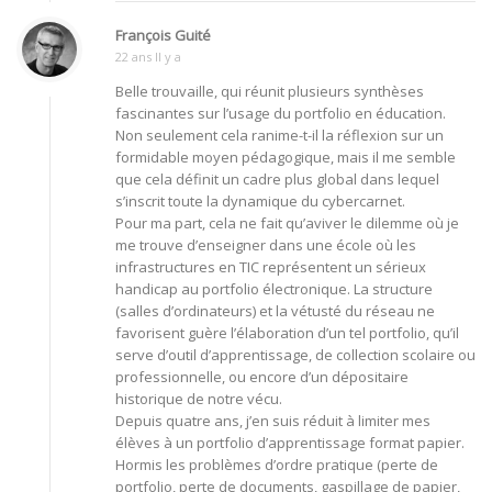
François Guité
22 ans Il y a
Belle trouvaille, qui réunit plusieurs synthèses
fascinantes sur l’usage du portfolio en éducation.
Non seulement cela ranime-t-il la réflexion sur un
formidable moyen pédagogique, mais il me semble
que cela définit un cadre plus global dans lequel
s’inscrit toute la dynamique du cybercarnet.
Pour ma part, cela ne fait qu’aviver le dilemme où je
me trouve d’enseigner dans une école où les
infrastructures en TIC représentent un sérieux
handicap au portfolio électronique. La structure
(salles d’ordinateurs) et la vétusté du réseau ne
favorisent guère l’élaboration d’un tel portfolio, qu’il
serve d’outil d’apprentissage, de collection scolaire ou
professionnelle, ou encore d’un dépositaire
historique de notre vécu.
Depuis quatre ans, j’en suis réduit à limiter mes
élèves à un portfolio d’apprentissage format papier.
Hormis les problèmes d’ordre pratique (perte de
portfolio, perte de documents, gaspillage de papier,