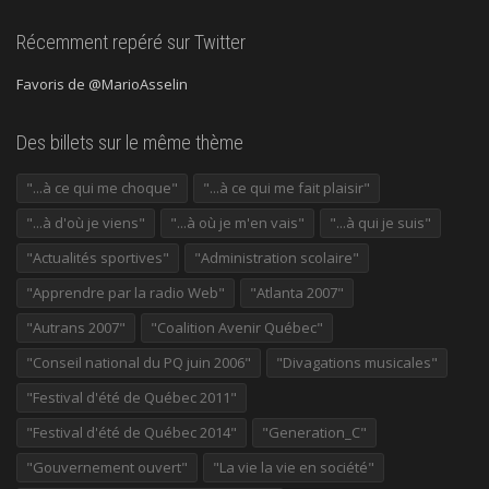
Récemment repéré sur Twitter
Favoris de @MarioAsselin
Des billets sur le même thème
"...à ce qui me choque"
"...à ce qui me fait plaisir"
"...à d'où je viens"
"...à où je m'en vais"
"...à qui je suis"
"Actualités sportives"
"Administration scolaire"
"Apprendre par la radio Web"
"Atlanta 2007"
"Autrans 2007"
"Coalition Avenir Québec"
"Conseil national du PQ juin 2006"
"Divagations musicales"
"Festival d'été de Québec 2011"
"Festival d'été de Québec 2014"
"Generation_C"
"Gouvernement ouvert"
"La vie la vie en société"