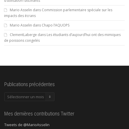
d’utilisation fascinants
Mario Asselin
dans
Commission parlementaire spéciale sur les
impacts des écrans
Mario Asselin
dans
Chapo l’AQUOPS
ClementLaberge
dans
Les étudiants d’aujourd’hui ont des mimiques
de poissons congelés
Publications précédentes
Publications
précédentes
Mes dernières contributions Twitter
Tweets de @MarioAsselin