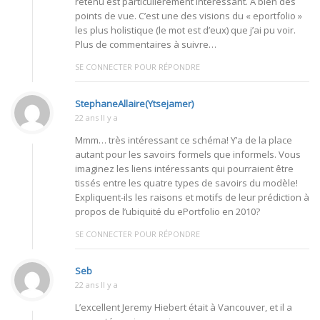
retenu est particulièrement intéressant. À bien des
points de vue. C’est une des visions du « eportfolio »
les plus holistique (le mot est d’eux) que j’ai pu voir.
Plus de commentaires à suivre…
SE CONNECTER POUR RÉPONDRE
StephaneAllaire(Ytsejamer)
22 ans Il y a
Mmm… très intéressant ce schéma! Y’a de la place
autant pour les savoirs formels que informels. Vous
imaginez les liens intéressants qui pourraient être
tissés entre les quatre types de savoirs du modèle!
Expliquent-ils les raisons et motifs de leur prédiction à
propos de l’ubiquité du ePortfolio en 2010?
SE CONNECTER POUR RÉPONDRE
Seb
22 ans Il y a
L’excellent Jeremy Hiebert était à Vancouver, et il a