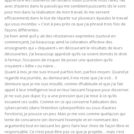
apprendre les rudiments de certains outils (comme vous l’avez fait
avec d’autres dans le passé) qui me semblent puissants (ils le sont
pour moi dans la réalisation de mon travail; ils me servent
efficacement) dans le but de répartir sur plusieurs épaules le travail
qui vous incombe. » C’est à peu près ce que j’ai phrasé trois fois de
façons différentes.
J’ai bien aimé qu’il y ait des résistances exprimées (surtout en
commençant). J’ai beaucoup aimé la coloration affective des
enseignants qui « cliquaient » en découvrant le résultats de leurs
découvertes. J’ai beaucoup apprécié qu’ils se soient donnés le droit
à l’erreur, l’occasion de risquer de poser une question qu’ils
croyaient « bête » ou naïve…
Quant à moi, je me suis trouvé parfois bon, parfois moyen. Quand je
regarde ma journée, au demeurant, il me reste que j’ai osé… Il
demeure que je me suis mouillé, comme d’habitude et que j’ai fait
appel à leur intelligence tout en leur laissant l’espace pour discerner.
Je ne suis pas dupe; il y a une pression que j’ai mise à ce qu’ils
essaient ces outils. Comme en ce qui concerne l’utilisation des
cybercarnets (dans l’intention cyberportfolio ou sous d’autres
fonctions), je pousse un peu. Mais je me vois comme quelqu’un qui
tente de convaincre (en donnant l’exemple et en nommant des
arguments) tout en laissant les gens faire leur choix de façon libre et
responsable. Ce n’est peut-être pas ce que je projette… mais c’est