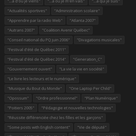
"...à d'où je viens"
"...à où je m'en vais"
"...à qui je suis"
"Actualités sportives"
"Administration scolaire"
"Apprendre par la radio Web"
"Atlanta 2007"
"Autrans 2007"
"Coalition Avenir Québec"
"Conseil national du PQ juin 2006"
"Divagations musicales"
"Festival d'été de Québec 2011"
"Festival d'été de Québec 2014"
"Generation_C"
"Gouvernement ouvert"
"La vie la vie en société"
"Le livre les lecteurs et le numérique"
"Musique du Bout du Monde"
"One Laptop Per Child"
"Opossum"
"Ordre professionnel"
"Plan Numérique"
"Poitiers 2005"
"Pédagogie et nouvelles technologies"
"Réussite différenciée chez les filles et les garçons"
"Some posts with English content"
"Vie de député"