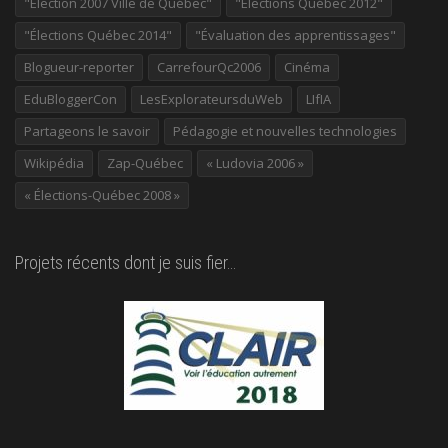
"Élection 2007 Ville de Québec"
"Élections Québec 2012"
"Élections Québec 2014"
"Évaluation des apprentissages"
Blogueur-reporter
CarrefourQc2006
Cinéma
EduBloggerCon
LesExplorateursduWeb
LIfIA
Partageons le savoir
Pédagogie et nouvelles technologies
Wikipédia
Zap-Québec
« Ludovia 2006 »
« Élections-Québec 2008 »
Projets récents dont je suis fier…