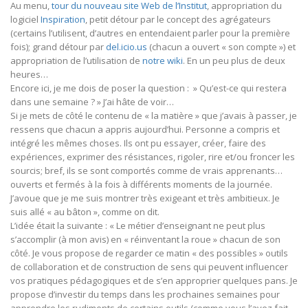
Au menu,
tour du nouveau site Web de l’Institut
, appropriation du
logiciel
Inspiration
, petit détour par le concept des agrégateurs
(certains l’utilisent, d’autres en entendaient parler pour la première
fois); grand détour par
del.icio.us
(chacun a ouvert « son compte ») et
appropriation de l’utilisation de
notre wiki
. En un peu plus de deux
heures…
Encore ici, je me dois de poser la question : » Qu’est-ce qui restera
dans une semaine ? » J’ai hâte de voir…
Si je mets de côté le contenu de « la matière » que j’avais à passer, je
ressens que chacun a appris aujourd’hui. Personne a compris et
intégré les mêmes choses. Ils ont pu essayer, créer, faire des
expériences, exprimer des résistances, rigoler, rire et/ou froncer les
sourcis; bref, ils se sont comportés comme de vrais apprenants…
ouverts et fermés à la fois à différents moments de la journée.
J’avoue que je me suis montrer très exigeant et très ambitieux. Je
suis allé « au bâton », comme on dit.
L’idée était la suivante : « Le métier d’enseignant ne peut plus
s’accomplir (à mon avis) en « réinventant la roue » chacun de son
côté. Je vous propose de regarder ce matin « des possibles » outils
de collaboration et de construction de sens qui peuvent influencer
vos pratiques pédagogiques et de s’en approprier quelques pans. Je
propose d’investir du temps dans les prochaines semaines pour