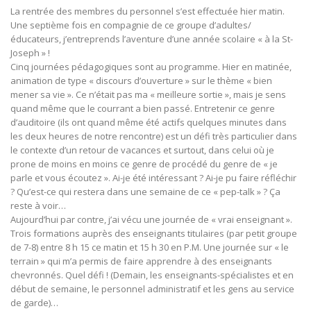
La rentrée des membres du personnel s’est effectuée hier matin.
Une septième fois en compagnie de ce groupe d’adultes/
éducateurs, j’entreprends l’aventure d’une année scolaire « à la St-
Joseph » !
Cinq journées pédagogiques sont au programme. Hier en matinée,
animation de type « discours d’ouverture » sur le thème « bien
mener sa vie ». Ce n’était pas ma « meilleure sortie », mais je sens
quand même que le courrant a bien passé. Entretenir ce genre
d’auditoire (ils ont quand même été actifs quelques minutes dans
les deux heures de notre rencontre) est un défi très particulier dans
le contexte d’un retour de vacances et surtout, dans celui où je
prone de moins en moins ce genre de procédé du genre de « je
parle et vous écoutez ». Ai-je été intéressant ? Ai-je pu faire réfléchir
? Qu’est-ce qui restera dans une semaine de ce « pep-talk » ? Ça
reste à voir…
Aujourd’hui par contre, j’ai vécu une journée de « vrai enseignant ».
Trois formations auprès des enseignants titulaires (par petit groupe
de 7-8) entre 8 h 15 ce matin et 15 h 30 en P.M. Une journée sur « le
terrain » qui m’a permis de faire apprendre à des enseignants
chevronnés. Quel défi ! (Demain, les enseignants-spécialistes et en
début de semaine, le personnel administratif et les gens au service
de garde)…