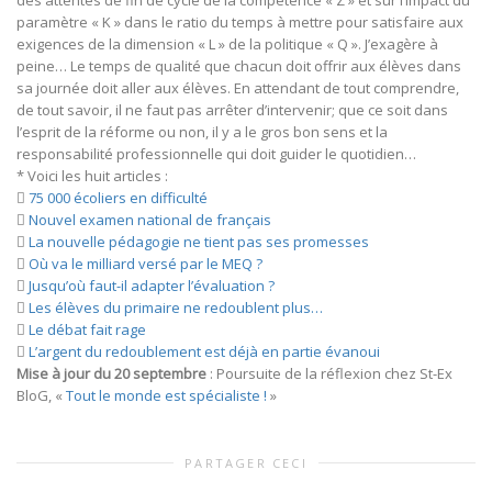
des attentes de fin de cycle de la compétence « Z » et sur l’impact du
paramètre « K » dans le ratio du temps à mettre pour satisfaire aux
exigences de la dimension « L » de la politique « Q ». J’exagère à
peine… Le temps de qualité que chacun doit offrir aux élèves dans
sa journée doit aller aux élèves. En attendant de tout comprendre,
de tout savoir, il ne faut pas arrêter d’intervenir; que ce soit dans
l’esprit de la réforme ou non, il y a le gros bon sens et la
responsabilité professionnelle qui doit guider le quotidien…
* Voici les huit articles :

75 000 écoliers en difficulté

Nouvel examen national de français

La nouvelle pédagogie ne tient pas ses promesses

Où va le milliard versé par le MEQ ?

Jusqu’où faut-il adapter l’évaluation ?

Les élèves du primaire ne redoublent plus…

Le débat fait rage

L’argent du redoublement est déjà en partie évanoui
Mise à jour du 20 septembre
: Poursuite de la réflexion chez St-Ex
BloG, «
Tout le monde est spécialiste !
»
PARTAGER CECI