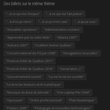
Des billets sur le même thème
"...à ce qui me choque"
"...à ce qui me fait plaisir"
"...à d'où je viens"
"...à où je m'en vais"
"...à qui je suis"
"Actualités sportives"
"Administration scolaire"
"Apprendre par la radio Web"
"Atlanta 2007"
"Autrans 2007"
"Coalition Avenir Québec"
"Conseil national du PQ juin 2006"
"Divagations musicales"
"Festival d'été de Québec 2011"
"Festival d'été de Québec 2014"
"Generation_C"
"Gouvernement ouvert"
"La vie la vie en société"
"Le livre les lecteurs et le numérique"
"Musique du Bout du Monde"
"One Laptop Per Child"
"Opossum"
"Ordre professionnel"
"Plan Numérique"
"Poitiers 2005"
"Pédagogie et nouvelles technologies"