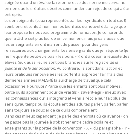
soignée quand on évalue la réforme et ce dossier ne me convainc
en rien que les réalités décrites commandent un rejet de ce qui a été
entrepris.
Les enseignants (ceux représentés par leur syndicats en tout cas !)
semblent réticents à nommer les bienfaits du nouvel éclairage que
leur propose le nouveau programme de formation. Je comprends
que la tâche soit plus lourde en ce moment, mais je sais aussi que
les enseignants en ont marrent de passer pour des gens
réfractaires aux changements. Les enseignants que je fréquente (je
ne fréquente peut-être pas « les bons » ?) ont à coeur la réussite des
élèves (eux aussi) et ne sont pas branchés sur le régistre
de la
plainte et de la dénonciation
. Au contraire, ils sont dans l’action et
leurs pratiques renouvelées les portent à apprécier l’air frais des
dernières années MALGRÉ la surcharge de travail que cela
occasionne. Pourquoi ? Parce que les enfants sont plus motivés,
parce qu’ils apprennent pour de vrai (ils « savent-agir » mieux avec
les connaissances qu’ils intègrent) et venir à l’école leur fait plus de
sens qu’au temps où ils écoutaient des adultes parler, parler, parler
sans toujours se soucier de ce qu’ils comprenaient !
Dans ces milieux cependant (je parle des endroits où ça avance), on
ne passe pas la journée à s’obstiner entre cadre scolaire et
enseignants sur la portée de la convention « X », du paragraphe « Y »