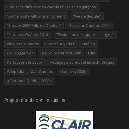
"Réussite différenciée chez les filles et les garçons"
"Some posts with English content"
"Vie de député"
"Élection 2007 Ville de Québec"
"Élections Québec 2012"
"Élections Québec 2014"
"Évaluation des apprentissages"
Blogueur-reporter
CarrefourQc2006
Cinéma
EduBloggerCon
LesExplorateursduWeb
LIfIA
Partageons le savoir
Pédagogie et nouvelles technologies
Wikipédia
Zap-Québec
« Ludovia 2006 »
« Élections-Québec 2008 »
Projets récents dont je suis fier…