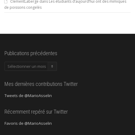
ClementLaberge
dans
Les étudiants d’aujourd’hui ont des mimiques
de poissons congelés
Publications précédentes
Publications
précédentes
Mes dernières contributions Twitter
Tweets de @MarioAsselin
Récemment repéré sur Twitter
Favoris de @MarioAsselin