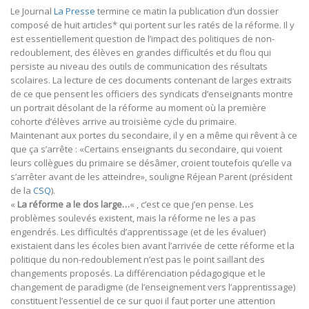
Le Journal
La Presse
termine ce matin la publication d’un dossier
composé de huit articles* qui portent sur les ratés de la réforme. Il y
est essentiellement question de l’impact des politiques de non-
redoublement, des élèves en grandes difficultés et du flou qui
persiste au niveau des outils de communication des résultats
scolaires. La lecture de ces documents contenant de larges extraits
de ce que pensent les officiers des syndicats d’enseignants montre
un portrait désolant de la réforme au moment où la première
cohorte d’élèves arrive au troisième cycle du primaire.
Maintenant aux portes du secondaire, il y en a même qui rêvent à ce
que ça s’arrête : «Certains enseignants du secondaire, qui voient
leurs collègues du primaire se désâmer, croient toutefois qu’elle va
s’arrêter avant de les atteindre», souligne Réjean Parent (président
de la
CSQ
).
«
La réforme a le dos large…
« , c’est ce que j’en pense. Les
problèmes soulevés existent, mais la réforme ne les a pas
engendrés. Les difficultés d’apprentissage (et de les évaluer)
existaient dans les écoles bien avant l’arrivée de cette réforme et la
politique du non-redoublement n’est pas le point saillant des
changements proposés. La différenciation pédagogique et le
changement de paradigme (de l’enseignement vers l’apprentissage)
constituent l’essentiel de ce sur quoi il faut porter une attention