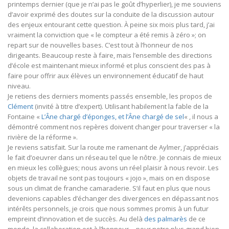
printemps dernier (que je n’ai pas le goût d’hyperlier), je me souviens
d’avoir exprimé des doutes sur la conduite de la discussion autour
des enjeux entourant cette question. À peine six mois plus tard, j’ai
vraiment la conviction que « le compteur a été remis à zéro »; on
repart sur de nouvelles bases. C’est tout à l’honneur de nos
dirigeants. Beaucoup reste à faire, mais l’ensemble des directions
d’école est maintenant mieux informé et plus conscient des pas à
faire pour offrir aux élèves un environnement éducatif de haut
niveau.
Je retiens des derniers moments passés ensemble, les propos de
Clément
(invité à titre d’expert). Utilisant habilement la fable de la
Fontaine «
L’Âne chargé d’éponges, et l’Âne chargé de sel
« , il nous a
démontré comment nos repères doivent changer pour traverser « la
rivière de la réforme ».
Je reviens satisfait. Sur la route me ramenant de Aylmer, j’appréciais
le fait d’oeuvrer dans un réseau tel que le nôtre. Je connais de mieux
en mieux les collègues; nous avons un réel plaisir à nous revoir. Les
objets de travail ne sont pas toujours « jojo », mais on en dispose
sous un climat de franche camaraderie. S’il faut en plus que nous
devenions capables d’échanger des divergences en dépassant nos
intérêts personnels, je crois que nous sommes promis à un futur
empreint d’innovation et de succès. Au delà
des palmarès
de ce