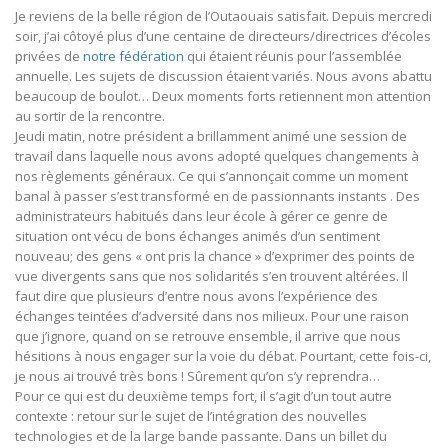
Je reviens de la belle région de l’Outaouais satisfait. Depuis mercredi
soir, j’ai côtoyé plus d’une centaine de directeurs/directrices d’écoles
privées de
notre fédération
qui étaient réunis pour l’assemblée
annuelle. Les sujets de discussion étaient variés. Nous avons abattu
beaucoup de boulot… Deux moments forts retiennent mon attention
au sortir de la rencontre.
Jeudi matin, notre président a brillamment animé une session de
travail dans laquelle nous avons adopté quelques changements à
nos règlements généraux. Ce qui s’annonçait comme un moment
banal à passer s’est transformé en de passionnants instants . Des
administrateurs habitués dans leur école à gérer ce genre de
situation ont vécu de bons échanges animés d’un sentiment
nouveau; des gens « ont pris la chance » d’exprimer des points de
vue divergents sans que nos solidarités s’en trouvent altérées. Il
faut dire que plusieurs d’entre nous avons l’expérience des
échanges teintées d’adversité dans nos milieux. Pour une raison
que j’ignore, quand on se retrouve ensemble, il arrive que nous
hésitions à nous engager sur la voie du débat. Pourtant, cette fois-ci,
je nous ai trouvé très bons ! Sûrement qu’on s’y reprendra…
Pour ce qui est du deuxième temps fort, il s’agit d’un tout autre
contexte : retour sur le sujet de l’intégration des nouvelles
technologies et de la large bande passante. Dans un billet du