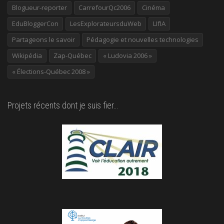
Blogueur-reporter
CarrefourQc2006
Cinéma
EduBloggerCon
LesExplorateursduWeb
LIfIA
Partageons le savoir
Pédagogie et nouvelles technologies
Wikipédia
Zap-Québec
« Ludovia 2006 »
« Élections-Québec 2008 »
Projets récents dont je suis fier…