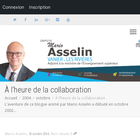
Connexion
Inscription
Activer/dé
À l’heure de la collaboration
Accueil
2004
octobre
À l’heure de la collaboration
L'aventure de ce blogue animé par Mario Asselin a débuté en octobre
2002...
,
,
,
Mario Asselin
Non classé
0
30 octobre 2004