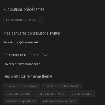
Publications précédentes
Publications
précédentes
Mes dernières contributions Twitter
Tweets de @MarioAsselin
Récemment repéré sur Twitter
Favoris de @MarioAsselin
Des billets sur le même thème
"...à ce qui me choque"
"...à ce qui me fait plaisir"
"...à d'où je viens"
"...à où je m'en vais"
"...à qui je suis"
"Actualités sportives"
"Administration scolaire"