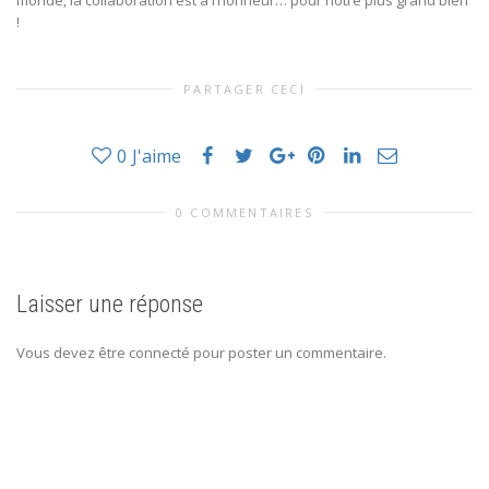
monde, la collaboration est à l’honneur… pour notre plus grand bien
!
PARTAGER CECI
0
J'aime
0 COMMENTAIRES
Laisser une réponse
Vous devez être connecté pour poster un commentaire.