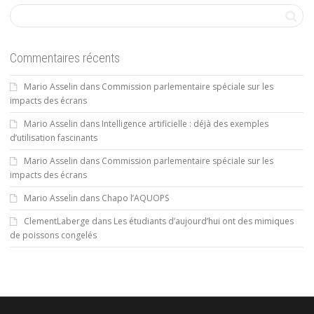
Commentaires récents
Mario Asselin
dans
Commission parlementaire spéciale sur les
impacts des écrans
Mario Asselin
dans
Intelligence artificielle : déjà des exemples
d’utilisation fascinants
Mario Asselin
dans
Commission parlementaire spéciale sur les
impacts des écrans
Mario Asselin
dans
Chapo l’AQUOPS
ClementLaberge
dans
Les étudiants d’aujourd’hui ont des mimiques
de poissons congelés