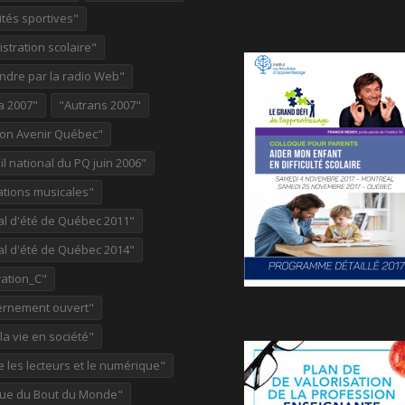
ités sportives"
stration scolaire"
ndre par la radio Web"
a 2007"
"Autrans 2007"
ion Avenir Québec"
l national du PQ juin 2006"
ations musicales"
al d'été de Québec 2011"
al d'été de Québec 2014"
ation_C"
rnement ouvert"
 la vie en société"
re les lecteurs et le numérique"
ue du Bout du Monde"