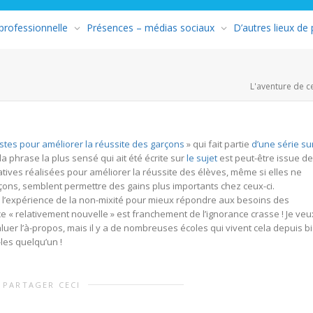
 professionnelle
Présences – médias sociaux
D’autres lieux de
L'aventure de c
stes pour améliorer la réussite des garçons
» qui fait partie
d’une série su
la phrase la plus sensé qui ait été écrite sur
le sujet
est peut-être issue de
atives réalisées pour améliorer la réussite des élèves, même si elles ne
rçons, semblent permettre des gains plus importants chez ceux-ci.
 « l’expérience de la non-mixité pour mieux répondre aux besoins des
ce « relativement nouvelle » est franchement de l’ignorance crasse ! Je veu
luer l’à-propos, mais il y a de nombreuses écoles qui vivent cela depuis b
les quelqu’un !
PARTAGER CECI