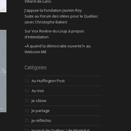
Villard-de-Lans
J'appuie la Fondation Jasmin Roy
Suite au Forum des idées pour le Québec
(avec Christophe Batier)
Sur Vox Rivière-du-Loup à propos
d'intimidation
«À quand la démocratie ouverte?» au
Webcom Mtl
Catégories
Au Huffington Post
Au Voir
Je côtoie
Je partage
Je réfléchis
Journal de Québec / de Montréal