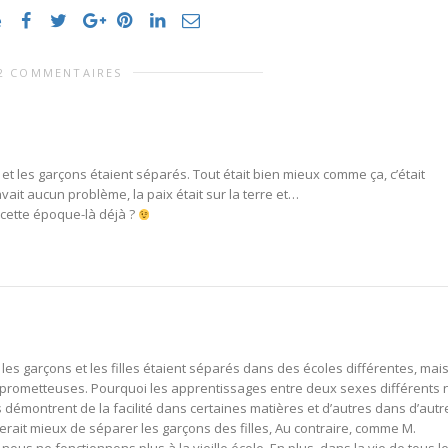
e
2 COMMENTAIRES
s et les garçons étaient séparés. Tout était bien mieux comme ça, c’était
avait aucun problème, la paix était sur la terre et…
à cette époque-là déjà ?
les garçons et les filles étaient séparés dans des écoles différentes, mais
s prometteuses. Pourquoi les apprentissages entre deux sexes différents 
démontrent de la facilité dans certaines matières et d’autres dans d’autr
erait mieux de séparer les garçons des filles, Au contraire, comme M.
nous ne fonctionnons plus à la vieille école. En plus, dans la vie de tous l