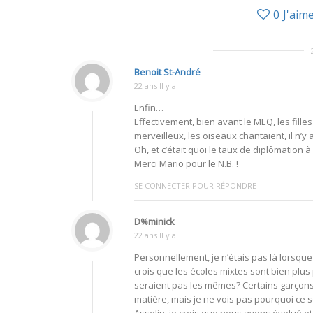
0
J'aim
Benoit St-André
22 ans Il y a
Enfin…
Effectivement, bien avant le MEQ, les fille
merveilleux, les oiseaux chantaient, il n’y 
Oh, et c’était quoi le taux de diplômation 
Merci Mario pour le N.B. !
SE CONNECTER POUR RÉPONDRE
D%minick
22 ans Il y a
Personnellement, je n’étais pas là lorsque 
crois que les écoles mixtes sont bien plu
seraient pas les mêmes? Certains garçons 
matière, mais je ne vois pas pourquoi ce s
Asselin, je crois que nous avons évolué et 