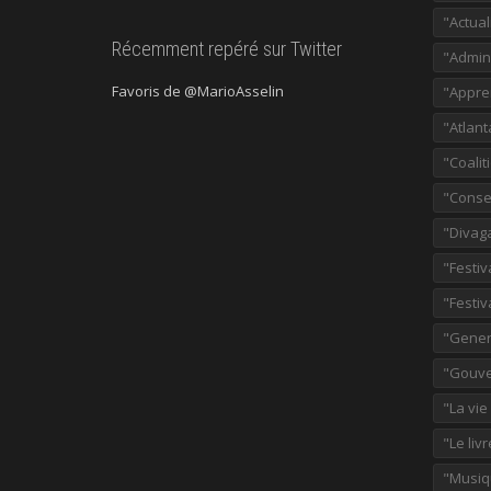
"Actual
Récemment repéré sur Twitter
"Admini
Favoris de @MarioAsselin
"Appre
"Atlant
"Coalit
"Consei
"Divag
"Festiv
"Festiv
"Gener
"Gouve
"La vie
"Le liv
"Musiq