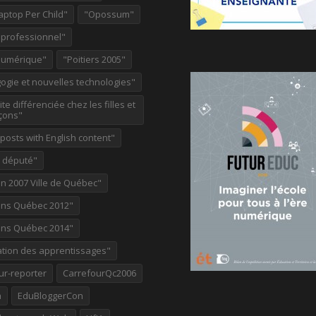
aptop Per Child"
"Opossum"
 professionnel"
Numérique"
"Poitiers 2005"
ogie et nouvelles technologies"
te différenciée chez les filles et
çons"
osts with English content"
e député"
on 2007 Ville de Québec"
ions Québec 2012"
ions Québec 2014"
ation des apprentissages"
ur-reporter
CarrefourQc2006
a
EduBloggerCon