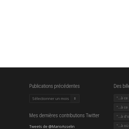
Publications précédentes
Des bil
Publications
"...à c
précédentes
"...à ce
Mes dernières contributions Twitter
"...à d'
"...à o
Tweets de @MarioAsselin