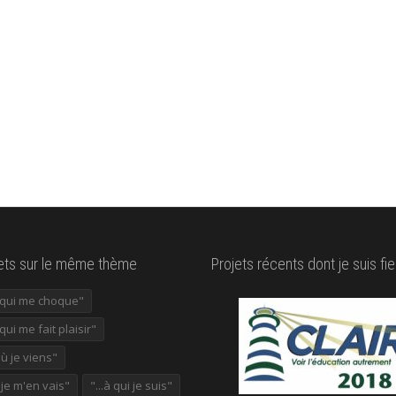
lets sur le même thème
Projets récents dont je suis fie
e qui me choque"
 qui me fait plaisir"
où je viens"
ù je m'en vais"
"...à qui je suis"