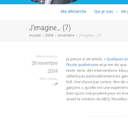
Ma démarche
Qui je suis
Vie
J’imagine… (7)
Accueil
2004
novembre
J’imagine… (7)
,
Mario Asselin
Je pense à cet article, «
Quelques pi
28 novembre
l’école québécoise
et je me dis que 
texte :Ainsi, des interventions éduc
2004
ciblent pas particulièrement les ga
,
,
Non classé
N.B. Une chose par contre; dire de
2
garçons », qu’elle est une expérien
bien qu’on soit prudent pour en éva
avant la création du MEQ. Réveillez-