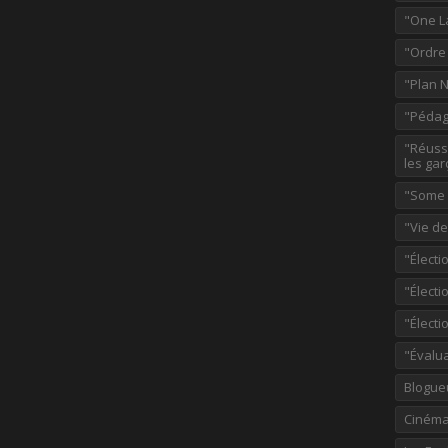
"One L
"Ordre
"Plan 
"Pédag
"Réussi
les gar
"Some p
"Vie d
"Électi
"Élect
"Élect
"Évalu
Blogue
Ciném