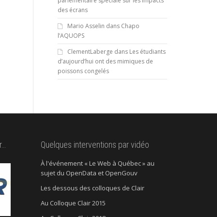
parlementaire spéciale sur les impacts
des écrans
Mario Asselin
dans
Chapo
l’AQUOPS
ClementLaberge
dans
Les étudiants
d’aujourd’hui ont des mimiques de
poissons congelés
r…
Quelques interventions par vidéo
À l'événement « Le Web à Québec » au
sujet du OpenData et OpenGouv
Les dessous des colloques de Clair
Au Colloque Clair 2015