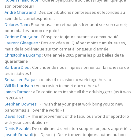
Robert Plamondon
: Que le Symposium soit aussi dynamique que
son promoteur !
André Chartrand
: Des contributions nombreuses et fécondes au
sein de la carnetosphère…
Dolores Tam
: Pour nous… un retour plus fréquent sur son carnet;
pour toi… beaucoup de paix !
Corinne Bourgnon
: D’inspirer toujours autant ta communauté !
Laurent Gloaguen
: Des arrivées au Québec moins tumultueuses,
mais de la polémique sur ton carnet à longueur d’année !
Christophe Ducamp
: Une année 2005 parmi les plus belles de ta
quarantaine !
Barbara Dieu
: Continuer de nous impressionner par la richesse de
tes initiatives !
Sebastien Paquet
: « Lots of occasion to work together… »
Will Richardson
: An occasion to meet each other » !
James Farmer
: « To continue to inspire all the edubloggers (as it was
in 2004) » !
Stephen Downes
: « I wish that your great work bring you to new
panoramas all over the world » !
David Tosh
: « The improvement of the fabulous world of eportfolio
with your contribution » !
Denis Beaulé
: De continuer à sentir ton support toujours apprécié…
Joseph Denault
(dit Djeault) : De te trouver toujours autant au bon