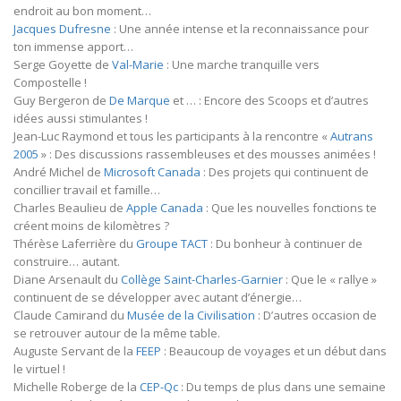
endroit au bon moment…
Jacques Dufresne
: Une année intense et la reconnaissance pour
ton immense apport…
Serge Goyette de
Val-Marie
: Une marche tranquille vers
Compostelle !
Guy Bergeron de
De Marque
et … : Encore des Scoops et d’autres
idées aussi stimulantes !
Jean-Luc Raymond et tous les participants à la rencontre «
Autrans
2005
» : Des discussions rassembleuses et des mousses animées !
André Michel de
Microsoft Canada
: Des projets qui continuent de
concillier travail et famille…
Charles Beaulieu de
Apple Canada
: Que les nouvelles fonctions te
créent moins de kilomètres ?
Thérèse Laferrière du
Groupe TACT
: Du bonheur à continuer de
construire… autant.
Diane Arsenault du
Collège Saint-Charles-Garnier
: Que le « rallye »
continuent de se développer avec autant d’énergie…
Claude Camirand du
Musée de la Civilisation
: D’autres occasion de
se retrouver autour de la même table.
Auguste Servant de la
FEEP
: Beaucoup de voyages et un début dans
le virtuel !
Michelle Roberge de la
CEP-Qc
: Du temps de plus dans une semaine