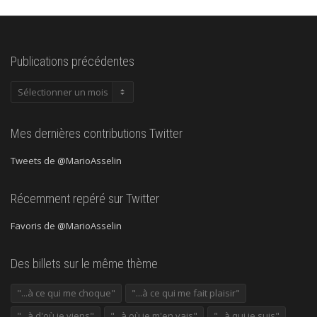
Publications précédentes
Publications
précédentes
Mes dernières contributions Twitter
Tweets de @MarioAsselin
Récemment repéré sur Twitter
Favoris de @MarioAsselin
Des billets sur le même thème
"...à ce qui me choque"
"...à ce qui me fait plaisir"
"...à d'où je viens"
"...à où je m'en vais"
"...à qui je suis"