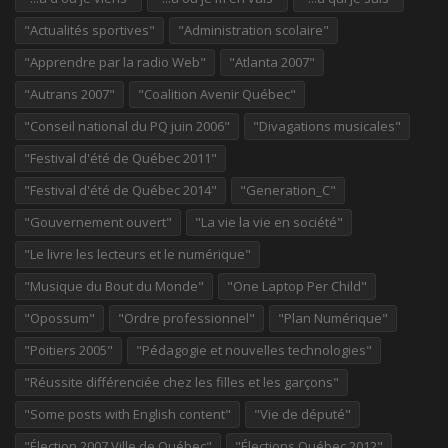
"Actualités sportives"
"Administration scolaire"
"Apprendre par la radio Web"
"Atlanta 2007"
"Autrans 2007"
"Coalition Avenir Québec"
"Conseil national du PQ juin 2006"
"Divagations musicales"
"Festival d'été de Québec 2011"
"Festival d'été de Québec 2014"
"Generation_C"
"Gouvernement ouvert"
"La vie la vie en société"
"Le livre les lecteurs et le numérique"
"Musique du Bout du Monde"
"One Laptop Per Child"
"Opossum"
"Ordre professionnel"
"Plan Numérique"
"Poitiers 2005"
"Pédagogie et nouvelles technologies"
"Réussite différenciée chez les filles et les garçons"
"Some posts with English content"
"Vie de député"
"Élection 2007 Ville de Québec"
"Élections Québec 2012"