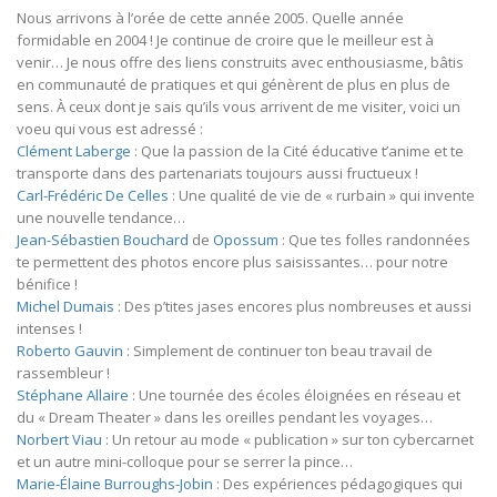
Nous arrivons à l’orée de cette année 2005. Quelle année
formidable en 2004 ! Je continue de croire que le meilleur est à
venir… Je nous offre des liens construits avec enthousiasme, bâtis
en communauté de pratiques et qui génèrent de plus en plus de
sens. À ceux dont je sais qu’ils vous arrivent de me visiter, voici un
voeu qui vous est adressé :
Clément Laberge
: Que la passion de la Cité éducative t’anime et te
transporte dans des partenariats toujours aussi fructueux !
Carl-Frédéric De Celles
: Une qualité de vie de « rurbain » qui invente
une nouvelle tendance…
Jean-Sébastien Bouchard
de
Opossum
: Que tes folles randonnées
te permettent des photos encore plus saisissantes… pour notre
bénifice !
Michel Dumais
: Des p’tites jases encores plus nombreuses et aussi
intenses !
Roberto Gauvin
: Simplement de continuer ton beau travail de
rassembleur !
Stéphane Allaire
: Une tournée des écoles éloignées en réseau et
du « Dream Theater » dans les oreilles pendant les voyages…
Norbert Viau
: Un retour au mode « publication » sur ton cybercarnet
et un autre mini-colloque pour se serrer la pince…
Marie-Élaine Burroughs-Jobin
: Des expériences pédagogiques qui