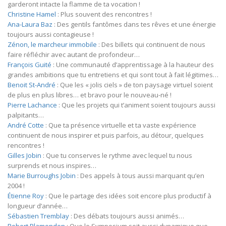
garderont intacte la flamme de ta vocation !
Christine Hamel
: Plus souvent des rencontres !
Ana-Laura Baz
: Des gentils fantômes dans tes rêves et une énergie
toujours aussi contagieuse !
Zénon, le marcheur immobile
: Des billets qui continuent de nous
faire réfléchir avec autant de profondeur…
François Guité
: Une communauté d’apprentissage à la hauteur des
grandes ambitions que tu entretiens et qui sont tout à fait légitimes…
Benoit St-André
: Que les « jolis ciels » de ton paysage virtuel soient
de plus en plus libres… et bravo pour le nouveau-né !
Pierre Lachance
: Que les projets qui t’animent soient toujours aussi
palpitants…
André Cotte
: Que ta présence virtuelle et ta vaste expérience
continuent de nous inspirer et puis parfois, au détour, quelques
rencontres !
Gilles Jobin
: Que tu conserves le rythme avec lequel tu nous
surprends et nous inspires…
Marie Burroughs Jobin
: Des appels à tous aussi marquant qu’en
2004 !
Étienne Roy
: Que le partage des idées soit encore plus productif à
longueur d’année…
Sébastien Tremblay
: Des débats toujours aussi animés…