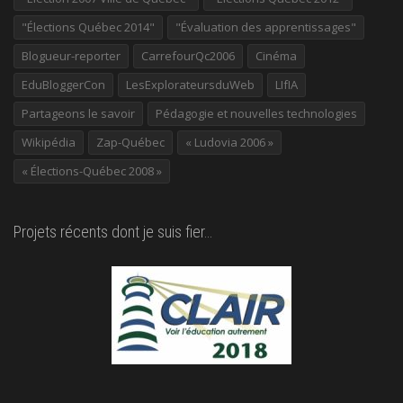
"Élections Québec 2014"
"Évaluation des apprentissages"
Blogueur-reporter
CarrefourQc2006
Cinéma
EduBloggerCon
LesExplorateursduWeb
LIfIA
Partageons le savoir
Pédagogie et nouvelles technologies
Wikipédia
Zap-Québec
« Ludovia 2006 »
« Élections-Québec 2008 »
Projets récents dont je suis fier…