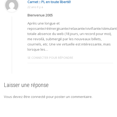
Carnet :: PL en toute liberté!
22 ans Il y a
Bienvenue 2005
Après une longue et
reposante/réénergisante/relaxante/vivifiante/stimulan
totale absence du web (18 jours, un record pour moi),
me revoilà, submergé par les nouveaux billets,
courriels, etc. Une vie virtuelle est intéressante, mais
lorsque les…
SE CONNECTER POUR RÉPONDRE
Laisser une réponse
Vous devez être connecté pour poster un commentaire.