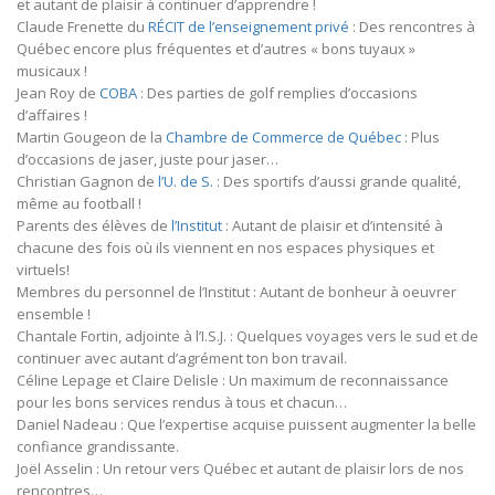
et autant de plaisir à continuer d’apprendre !
Claude Frenette du
RÉCIT de l’enseignement privé
: Des rencontres à
Québec encore plus fréquentes et d’autres « bons tuyaux »
musicaux !
Jean Roy de
COBA
: Des parties de golf remplies d’occasions
d’affaires !
Martin Gougeon de la
Chambre de Commerce de Québec
: Plus
d’occasions de jaser, juste pour jaser…
Christian Gagnon de
l’U. de S.
: Des sportifs d’aussi grande qualité,
même au football !
Parents des élèves de
l’Institut
: Autant de plaisir et d’intensité à
chacune des fois où ils viennent en nos espaces physiques et
virtuels!
Membres du personnel de l’Institut : Autant de bonheur à oeuvrer
ensemble !
Chantale Fortin, adjointe à l’I.S.J. : Quelques voyages vers le sud et de
continuer avec autant d’agrément ton bon travail.
Céline Lepage et Claire Delisle : Un maximum de reconnaissance
pour les bons services rendus à tous et chacun…
Daniel Nadeau : Que l’expertise acquise puissent augmenter la belle
confiance grandissante.
Joël Asselin : Un retour vers Québec et autant de plaisir lors de nos
rencontres…