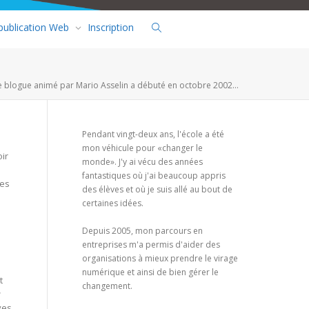
 publication Web
Inscription
e blogue animé par Mario Asselin a débuté en octobre 2002...
Pendant vingt-deux ans, l'école a été
mon véhicule pour «changer le
oir
monde». J'y ai vécu des années
fantastiques où j'ai beaucoup appris
nes
des élèves et où je suis allé au bout de
certaines idées.
Depuis 2005, mon parcours en
entreprises m'a permis d'aider des
organisations à mieux prendre le virage
numérique et ainsi de bien gérer le
t
changement.
ves