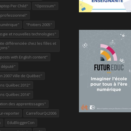
aptop Per Child"
"Opossum"
 professionnel"
Numérique"
"Poitiers 2005"
ogie et nouvelles technologies"
te différenciée chez les filles et
çons"
osts with English content"
e député"
on 2007 Ville de Québec"
ions Québec 2012"
ions Québec 2014"
ation des apprentissages"
ur-reporter
CarrefourQc2006
a
EduBloggerCon