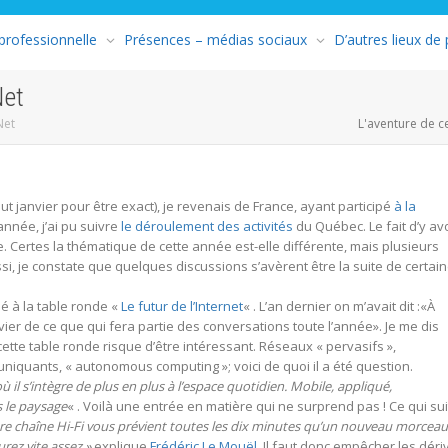
 professionnelle
Présences – médias sociaux
D’autres lieux de
Net
Net
L'aventure de c
t janvier pour être exact), je revenais de France, ayant participé
à la
 année, j’ai pu suivre
le déroulement des activités
du Québec. Le fait d’y av
e. Certes la thématique de cette année est-elle différente, mais plusieurs
i, je constate que quelques discussions s’avèrent être la suite de certai
sé à la table ronde «
Le futur de l’Internet
« . L’an dernier on m’avait dit :«À
vier de ce que qui fera partie des conversations toute l’année». Je me dis
ette table ronde risque d’être intéressant. Réseaux « pervasifs »,
niquants, « autonomous computing »; voici de quoi il a été question.
 il s’intègre de plus en plus à l’espace quotidien. Mobile, appliqué,
s le paysage
« . Voilà une entrée en matière qui ne surprend pas ! Ce qui sui
tre chaîne Hi-Fi vous prévient toutes les dix minutes qu’un nouveau morceau
urez vite assez »
explique
Frédéric Le Mouël
. Il faut donc empêcher les déri