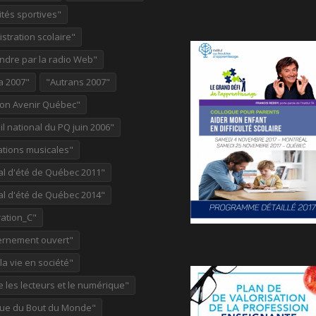
ités sportives"
stration scolaire"
ndre par la radio Web"
a 2007"
"Autrans 2007"
ion Avenir Québec"
l national du PQ juin 2006"
ations musicales"
al d'été de Québec 2011"
al d'été de Québec 2014"
ation_C"
rnement ouvert"
 la vie en société"
re les lecteurs et le numérique"
ue du Bout du Monde"