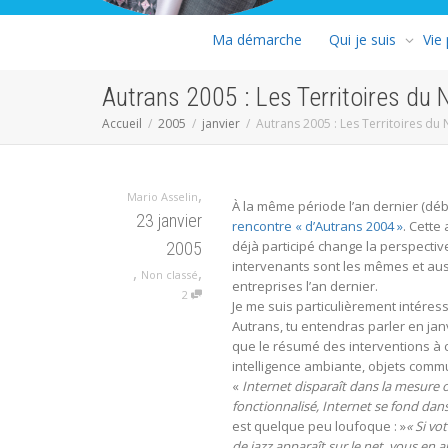
Ma démarche
Qui je suis
Vie
Autrans 2005 : Les Territoires du 
Accueil
2005
janvier
Autrans 2005 : Les Territoires du 
,
Mario Asselin
À la même période l’an dernier (débu
23 janvier
rencontre « d’Autrans 2004 »
. Cette
déjà participé change la perspectiv
2005
intervenants sont les mêmes et auss
,
,
Non classé
entreprises l’an dernier.
2
Je me suis particulièrement intéres
Autrans, tu entendras parler en jan
que le résumé des interventions à c
intelligence ambiante, objets commu
«
Internet disparaît dans la mesure où
fonctionnalisé, Internet se fond dan
est quelque peu loufoque : »
« Si vo
de jazz apparaît sur le net, vous en a