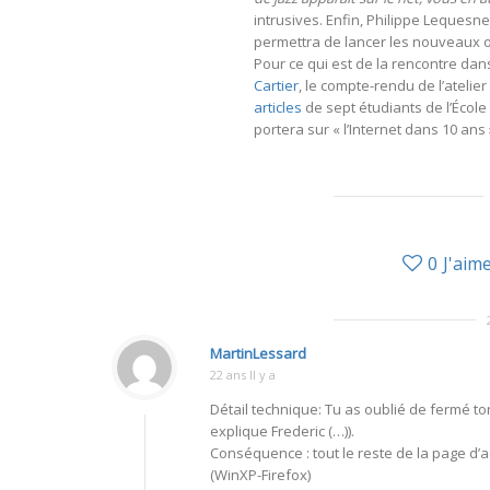
intrusives. Enfin, Philippe Lequesn
permettra de lancer les nouveaux o
Pour ce qui est de la rencontre dans
Cartier
, le compte-rendu de l’atelier
articles
de sept étudiants de l’École
portera sur « l’Internet dans 10 ans »
0
J'aim
MartinLessard
22 ans Il y a
Détail technique: Tu as oublié de fermé ton
explique Frederic (…)).
Conséquence : tout le reste de la page d’ac
(WinXP-Firefox)