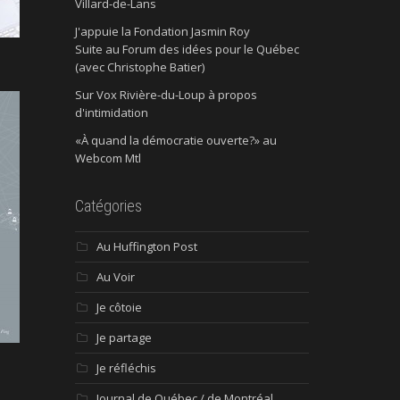
Villard-de-Lans
J'appuie la Fondation Jasmin Roy
Suite au Forum des idées pour le Québec
(avec Christophe Batier)
Sur Vox Rivière-du-Loup à propos
d'intimidation
«À quand la démocratie ouverte?» au
Webcom Mtl
Catégories
Au Huffington Post
Au Voir
Je côtoie
Je partage
Je réfléchis
Journal de Québec / de Montréal