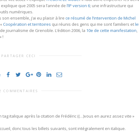
e explique que 2005 sera l’année de
l’IP version 6
; une infrastructure qui
utils numériques.
 son ensemble, j’ai eu plaisir à lire
ce résumé de l’intervention de Michel
 «
Coopération et territoires
qui réunis des gens qui me sont familiers et
le
 de journalisme de Grenoble. L’édition 2006, la
10e de cette manifestation
,
 !
PARTAGER CECI
e
2 COMMENTAIRES
 tag italique après la citation de Frédéric ((…)vous en aurez assez vite »
cueil, donc tous les billets suivants, sont intégralement en italique.