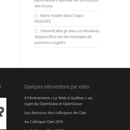
parlementaire spéciale sur les impacts
des écrans
Mario Asselin
dans
Chapo
l’AQUOPS
ClementLaberge
dans
Les étudiants
d’aujourd’hui ont des mimiques de
poissons congelés
r…
Quelques interventions par vidéo
À l'événement « Le Web à Québec » au
sujet du OpenData et OpenGouv
Les dessous des colloques de Clair
Au Colloque Clair 2015