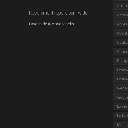
"Actual
Récemment repéré sur Twitter
"Admini
Favoris de @MarioAsselin
"Appre
"Atlant
"Coalit
"Consei
"Divag
"Festiv
"Festiv
"Gener
"Gouve
"La vie
"Le liv
"Musiq