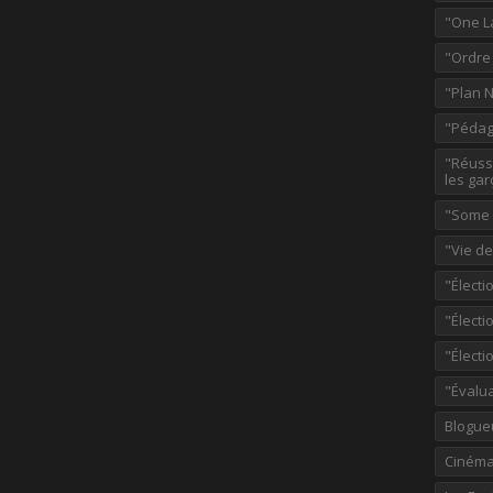
"One L
"Ordre
"Plan 
"Pédag
"Réussi
les gar
"Some p
"Vie d
"Électi
"Élect
"Élect
"Évalu
Blogue
Ciném