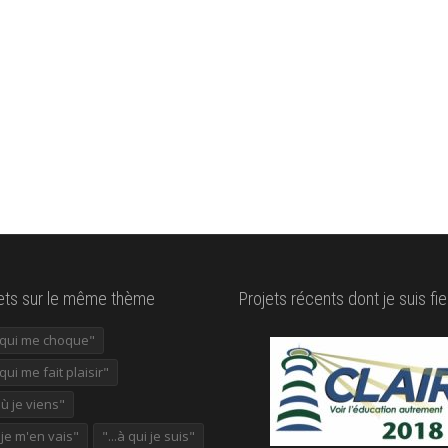
lets sur le même thème
Projets récents dont je suis fie
e qui me choque"
 qui me fait plaisir"
où je viens"
ù je m'en vais"
"...à qui je suis"