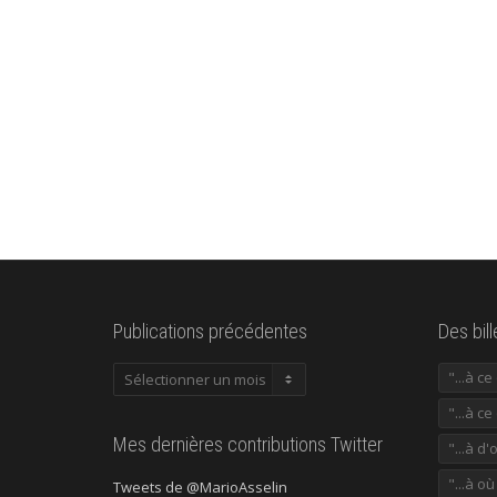
Publications précédentes
Des bil
Publications
"...à c
précédentes
"...à ce
Mes dernières contributions Twitter
"...à d'
"...à o
Tweets de @MarioAsselin