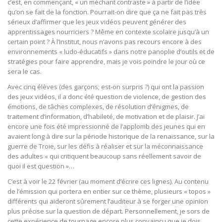
c’est, en commençant, « un méchant contraste » à partir de l’idée
qu’on se fait de la fonction. Pourrait-on dire que ça ne fait pas très
sérieux d’affirmer que les jeux vidéos peuvent générer des
apprentissages nourriciers ? Même en contexte scolaire jusqu’à un
certain point ? À l’Institut, nous n’avons pas recours encore à des
environnements « ludo-éducatifs » dans notre panoplie d’outils et de
stratégies pour faire apprendre, mais je vois poindre le jour où ce
sera le cas.
Avec cinq élèves (des garçons; est-on surpris ?) qui ont la passion
des jeux vidéos, il a donc été question de violence, de gestion des
émotions, de tâches complexes, de résolution d’énigmes, de
traitement d’information, d’habileté, de motivation et de plaisir. J’ai
encore une fois été impressionné de l’applomb des jeunes qui en
avaient long à dire sur la période historique de la renaissance, sur la
guerre de Troie, sur les défis à réaliser et sur la méconnaissance
des adultes « qui critiquent beaucoup sans réellement savoir de
quoi il est question »…
C’est à voir le 22 février (au moment d’écrire ces lignes). Au contenu
de l’émission qui portera en entier sur ce thème, plusieurs « topos »
différents qui aideront sûrement l’auditeur à se forger une opinion
plus précise sur la question de départ. Personnellement, je sors de
cette expérience de tournage encore plus convaincu que je dois