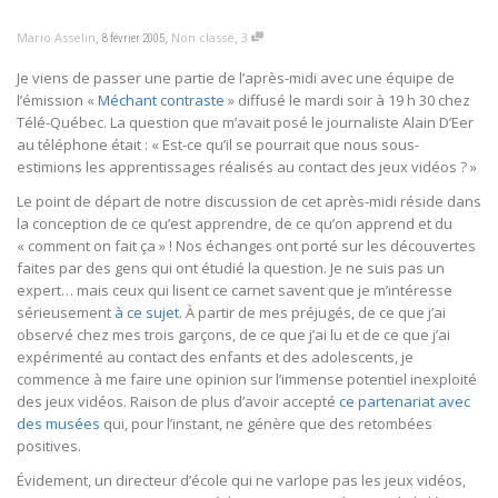
,
,
,
Mario Asselin
Non classé
3
8 février 2005
Je viens de passer une partie de l’après-midi avec une équipe de
l’émission «
Méchant contraste
» diffusé le mardi soir à 19 h 30 chez
Télé-Québec. La question que m’avait posé le journaliste Alain D’Eer
au téléphone était : « Est-ce qu’il se pourrait que nous sous-
estimions les apprentissages réalisés au contact des jeux vidéos ? »
Le point de départ de notre discussion de cet après-midi réside dans
la conception de ce qu’est apprendre, de ce qu’on apprend et du
« comment on fait ça » ! Nos échanges ont porté sur les découvertes
faites par des gens qui ont étudié la question. Je ne suis pas un
expert… mais ceux qui lisent ce carnet savent que je m’intéresse
sérieusement
à ce sujet
. À partir de mes préjugés, de ce que j’ai
observé chez mes trois garçons, de ce que j’ai lu et de ce que j’ai
expérimenté au contact des enfants et des adolescents, je
commence à me faire une opinion sur l’immense potentiel inexploité
des jeux vidéos. Raison de plus d’avoir accepté
ce partenariat avec
des musées
qui, pour l’instant, ne génère que des retombées
positives.
Évidement, un directeur d’école qui ne varlope pas les jeux vidéos,