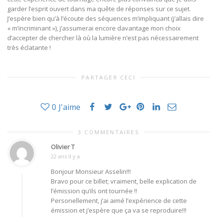
garder l’esprit ouvert dans ma quête de réponses sur ce sujet.
J’espère bien qu’à l’écoute des séquences m’impliquant (j’allais dire
« m’incriminant »), j’assumerai encore davantage mon choix
d’accepter de chercher là où la lumière n’est pas nécessairement
très éclatante !
PARTAGER CECI
0
J'aime
3 COMMENTAIRES
Olivier T
22 ans Il y a
Bonjour Monsieur Asselin!!!
Bravo pour ce billet; vraiment, belle explication de
l’émission qu’ils ont tournée !!
Personellement, j’ai aimé l’expérience de cette
émission et j’espère que ça va se reproduire!!!