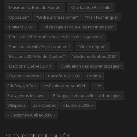
"Musique du Bout du Monde"
"One Laptop Per Child"
"Opossum"
"Ordre professionnel"
"Plan Numérique"
"Poitiers 2005"
"Pédagogie et nouvelles technologies"
"Réussite différenciée chez les filles et les garçons"
"Some posts with English content"
"Vie de député"
"Élection 2007 Ville de Québec"
"Élections Québec 2012"
"Élections Québec 2014"
"Évaluation des apprentissages"
Blogueur-reporter
CarrefourQc2006
Cinéma
EduBloggerCon
LesExplorateursduWeb
LIfIA
Partageons le savoir
Pédagogie et nouvelles technologies
Wikipédia
Zap-Québec
« Ludovia 2006 »
« Élections-Québec 2008 »
Projets récents dont je suis fier…