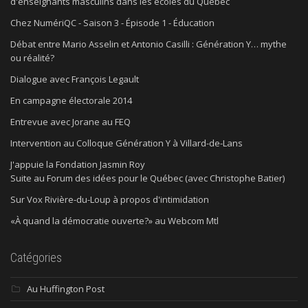
d'enseignants masculins dans les écoles du Québec
Chez NumériQC - Saison 3 - Épisode 1 - Éducation
Débat entre Mario Asselin et Antonio Casilli : Génération Y… mythe
ou réalité?
Dialogue avec François Legault
En campagne électorale 2014
Entrevue avec Jorane au FEQ
Intervention au Colloque Génération Y à Villard-de-Lans
J'appuie la Fondation Jasmin Roy
Suite au Forum des idées pour le Québec (avec Christophe Batier)
Sur Vox Rivière-du-Loup à propos d'intimidation
«À quand la démocratie ouverte?» au Webcom Mtl
Catégories
Au Huffington Post