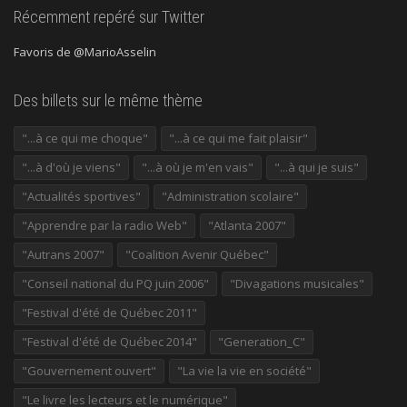
Récemment repéré sur Twitter
Favoris de @MarioAsselin
Des billets sur le même thème
"...à ce qui me choque"
"...à ce qui me fait plaisir"
"...à d'où je viens"
"...à où je m'en vais"
"...à qui je suis"
"Actualités sportives"
"Administration scolaire"
"Apprendre par la radio Web"
"Atlanta 2007"
"Autrans 2007"
"Coalition Avenir Québec"
"Conseil national du PQ juin 2006"
"Divagations musicales"
"Festival d'été de Québec 2011"
"Festival d'été de Québec 2014"
"Generation_C"
"Gouvernement ouvert"
"La vie la vie en société"
"Le livre les lecteurs et le numérique"