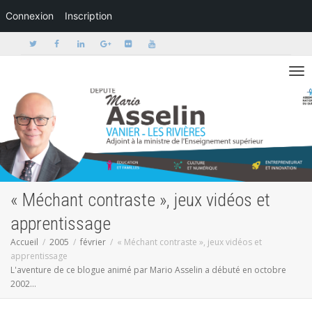
Connexion
Inscription
Activer/dé
« Méchant contraste », jeux vidéos et
apprentissage
Accueil
2005
février
« Méchant contraste », jeux vidéos et
apprentissage
L'aventure de ce blogue animé par Mario Asselin a débuté en octobre
2002...