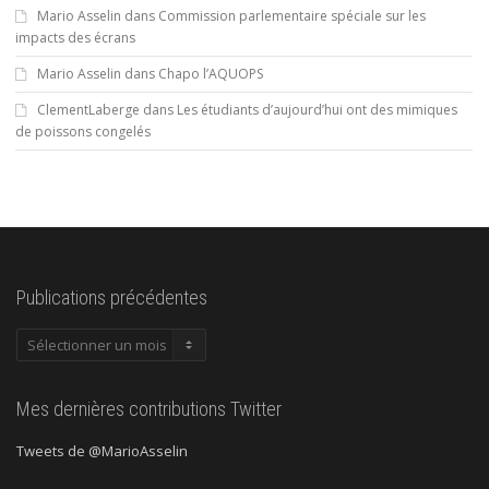
Mario Asselin
dans
Commission parlementaire spéciale sur les
impacts des écrans
Mario Asselin
dans
Chapo l’AQUOPS
ClementLaberge
dans
Les étudiants d’aujourd’hui ont des mimiques
de poissons congelés
Publications précédentes
Publications
précédentes
Mes dernières contributions Twitter
Tweets de @MarioAsselin