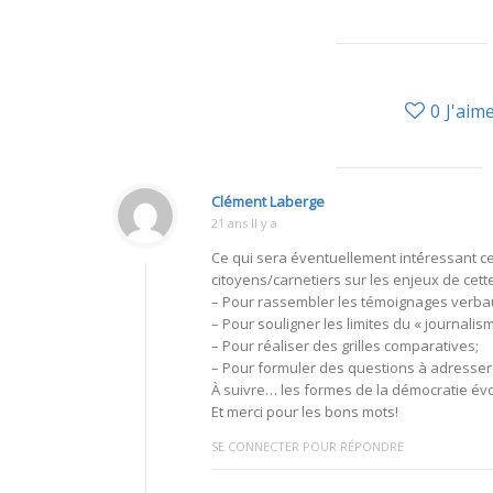
0
J'aim
Clément Laberge
21 ans Il y a
Ce qui sera éventuellement intéressant ce
citoyens/carnetiers sur les enjeux de cet
– Pour rassembler les témoignages verbaux
– Pour souligner les limites du « journali
– Pour réaliser des grilles comparatives;
– Pour formuler des questions à adresser
À suivre… les formes de la démocratie évol
Et merci pour les bons mots!
SE CONNECTER POUR RÉPONDRE