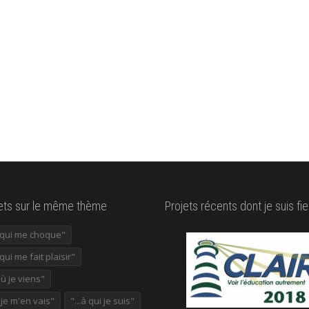
lets sur le même thème
Projets récents dont je suis fie
e qui me choque"
 qui me fait plaisir"
où je viens"
ù je m'en vais"
"...à qui je suis"