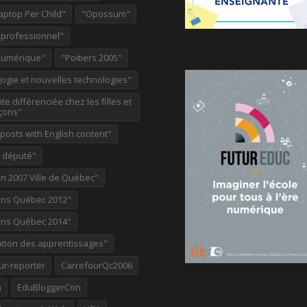
aptop Per Child"
"Opossum"
 professionnel"
Numérique"
"Poitiers 2005"
ogie et nouvelles technologies"
te différenciée chez les filles et
çons"
osts with English content"
e député"
on 2007 Ville de Québec"
ions Québec 2012"
ions Québec 2014"
ation des apprentissages"
ur-reporter
CarrefourQc2006
a
EduBloggerCon