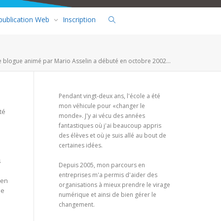
 publication Web
Inscription
e blogue animé par Mario Asselin a débuté en octobre 2002...
Pendant vingt-deux ans, l'école a été
mon véhicule pour «changer le
té
monde». J'y ai vécu des années
fantastiques où j'ai beaucoup appris
des élèves et où je suis allé au bout de
certaines idées.
s
Depuis 2005, mon parcours en
entreprises m'a permis d'aider des
 en
organisations à mieux prendre le virage
me
numérique et ainsi de bien gérer le
changement.