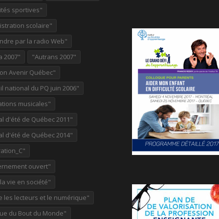
ités sportives"
stration scolaire"
ndre par la radio Web"
a 2007"
"Autrans 2007"
ion Avenir Québec"
l national du PQ juin 2006"
ations musicales"
al d'été de Québec 2011"
al d'été de Québec 2014"
ation_C"
rnement ouvert"
 la vie en société"
re les lecteurs et le numérique"
ue du Bout du Monde"