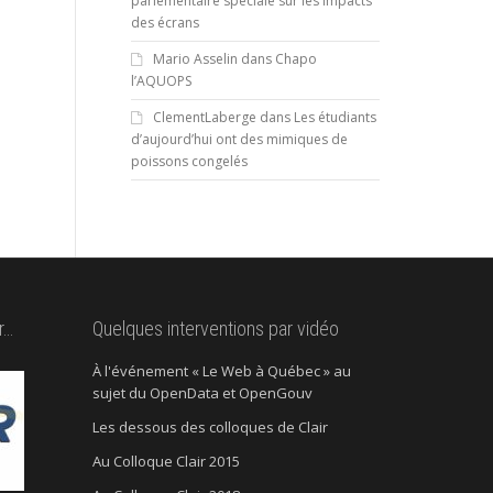
parlementaire spéciale sur les impacts
des écrans
Mario Asselin
dans
Chapo
l’AQUOPS
ClementLaberge
dans
Les étudiants
d’aujourd’hui ont des mimiques de
poissons congelés
r…
Quelques interventions par vidéo
À l'événement « Le Web à Québec » au
sujet du OpenData et OpenGouv
Les dessous des colloques de Clair
Au Colloque Clair 2015