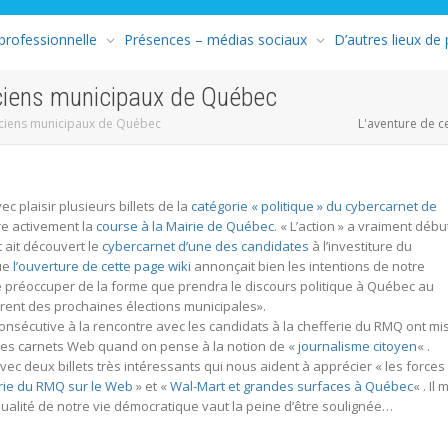
 professionnelle
Présences – médias sociaux
D’autres lieux de
ticiens municipaux de Québec
iticiens municipaux de Québec
L'aventure de c
c plaisir plusieurs billets de la
catégorie « politique » du cybercarnet de
re activement la
course à la Mairie de Québec
. « L’action » a vraiment débu
 ait découvert le
cybercarnet d’une des candidates
à l’investiture du
que
l’ouverture de cette page wiki
annonçait bien les intentions de notre
e préoccuper de la forme que prendra le discours politique à Québec au
ent des prochaines élections municipales».
nsécutive à la rencontre avec les candidats à la chefferie du RMQ ont mi
des carnets Web quand on pense à la notion de «
journalisme citoyen
« .
vec deux billets très intéressants qui nous aident à apprécier « les forces
erie du RMQ sur le Web
» et «
Wal-Mart et grandes surfaces à Québec
« . Il 
qualité de notre vie démocratique vaut la peine d’être soulignée…