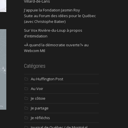
Villard-de-Lans
J'appuie la Fondation Jasmin Roy
Suite au Forum des idées pour le Québec
(avec Christophe Batier)
Sur Vox Rivière-du-Loup à propos
d'intimidation
«À quand la démocratie ouverte?» au
Webcom Mtl
Catégories
Au Huffington Post
Au Voir
Je côtoie
Je partage
Je réfléchis
Journal de Québec / de Montréal