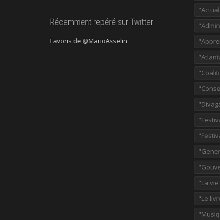
"Actual
Récemment repéré sur Twitter
"Admini
Favoris de @MarioAsselin
"Appre
"Atlant
"Coalit
"Consei
"Divag
"Festiv
"Festiv
"Gener
"Gouve
"La vie
"Le liv
"Musiq