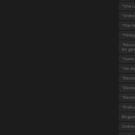
"One L
"Ordre
"Plan 
"Pédag
"Réussi
les gar
"Some p
"Vie d
"Électi
"Élect
"Élect
"Évalu
Blogue
Ciném