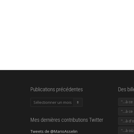
Publications précédentes
Des bil
Publications
"...à c
précédentes
"...à ce
Mes dernières contributions Twitter
"...à d'
"...à o
Tweets de @MarioAsselin