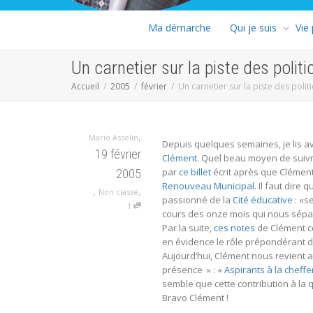
Ma démarche
Qui je suis
Vie
Un carnetier sur la piste des poli
Accueil
2005
février
Un carnetier sur la piste des pol
,
Mario Asselin
Depuis quelques semaines, je lis ave
19 février
Clément
. Quel beau moyen de suiv
par
ce billet
écrit après que Clément
2005
Renouveau Municipal
. Il faut dire 
,
,
Non classé
passionné de la
Cité éducative
: «s
1
cours des onze mois qui nous sépar
Par la suite,
ces notes
de Clément co
en évidence le rôle prépondérant 
Aujourd’hui, Clément nous revient a
présence » : «
Aspirants à la cheff
semble que cette contribution à la 
Bravo Clément !