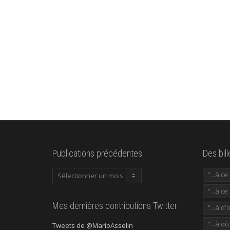
Publications précédentes
Des bil
Publications
"...à c
précédentes
"...à ce
Mes dernières contributions Twitter
"...à d'
"...à o
Tweets de @MarioAsselin