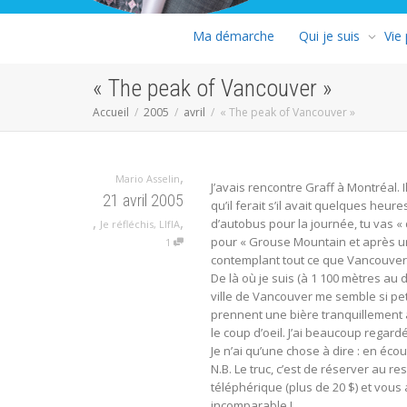
Ma démarche
Qui je suis
Vie
« The peak of Vancouver »
Accueil
2005
avril
« The peak of Vancouver »
,
Mario Asselin
J’avais rencontre Graff à Montréal. 
21 avril 2005
qu’il ferait s’il avait quelques heure
,
,
d’autobus pour la journée, tu vas «
Je réfléchis
,
LIfIA
pour « Grouse Mountain et après u
1
contemplant tout ce que Vancouver a 
De là où je suis (à 1 100 mètres au 
ville de Vancouver me semble si petit…
prennent une bière tranquillement 
le coup d’oeil. J’ai beaucoup regard
Je n’ai qu’une chose à dire : en éco
N.B. Le truc, c’est de réserver au r
téléphérique (plus de 20 $) et vous
incomparable !