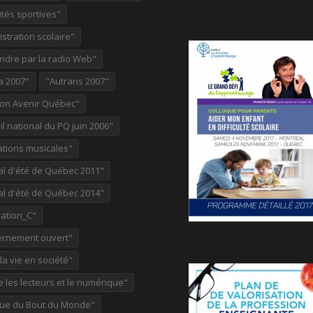
ités sportives"
stration scolaire"
ndre par la radio Web"
a 2007"
"Autrans 2007"
ion Avenir Québec"
l national du PQ juin 2006"
ations musicales"
al d'été de Québec 2011"
al d'été de Québec 2014"
ation_C"
rnement ouvert"
 la vie en société"
re les lecteurs et le numérique"
ue du Bout du Monde"