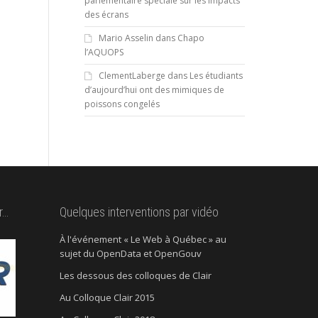
parlementaire spéciale sur les impacts
des écrans
Mario Asselin
dans
Chapo
l’AQUOPS
ClementLaberge
dans
Les étudiants
d’aujourd’hui ont des mimiques de
poissons congelés
r…
Quelques interventions par vidéo
À l'événement « Le Web à Québec » au
sujet du OpenData et OpenGouv
Les dessous des colloques de Clair
Au Colloque Clair 2015