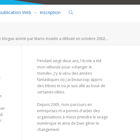
 publication Web
Inscription
e blogue animé par Mario Asselin a débuté en octobre 2002...
Pendant vingt-deux ans, l'école a été
mon véhicule pour «changer le
monde». J'y ai vécu des années
s
fantastiques où j'ai beaucoup appris
des élèves et où je suis allé au bout de
certaines idées.
e-
Depuis 2005, mon parcours en
ser
entreprises m'a permis d'aider des
d.
organisations à mieux prendre le virage
!
numérique et ainsi de bien gérer le
changement.