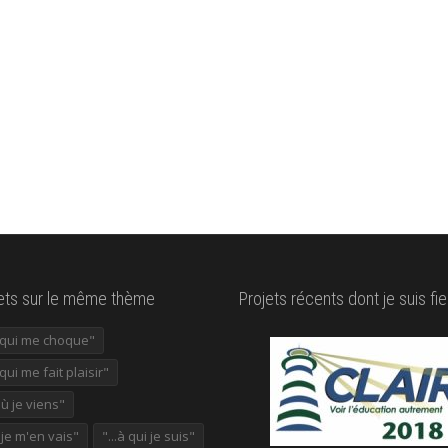
lets sur le même thème
Projets récents dont je suis fie
e qui me choque"
 qui me fait plaisir"
où je viens"
ù je m'en vais"
"...à qui je suis"