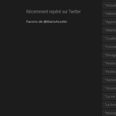
"Actual
Récemment repéré sur Twitter
"Admini
Favoris de @MarioAsselin
"Appre
"Atlant
"Coalit
"Consei
"Divag
"Festiv
"Festiv
"Gener
"Gouve
"La vie
"Le liv
"Musiq