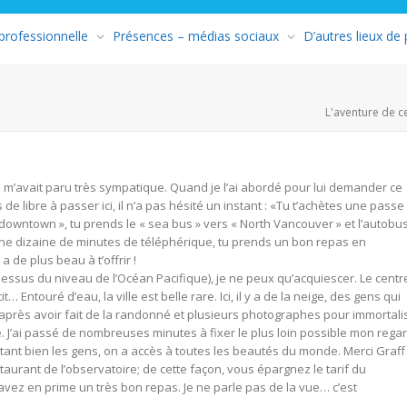
 professionnelle
Présences – médias sociaux
D’autres lieux de
L'aventure de c
Il m’avait paru très sympatique. Quand je l’ai abordé pour lui demander ce
s de libre à passer ici, il n’a pas hésité un instant : «Tu t’achètes une passe
 downtown », tu prends le « sea bus » vers « North Vancouver » et l’autobu
ne dizaine de minutes de téléphérique, tu prends un bon repas en
de plus beau à t’offrir !
dessus du niveau de l’Océan Pacifique), je ne peux qu’acquiescer. Le centr
 Entouré d’eau, la ville est belle rare. Ici, il y a de la neige, des gens qui
après avoir fait de la randonné et plusieurs photographes pour immortali
é. J’ai passé de nombreuses minutes à fixer le plus loin possible mon regar
utant bien les gens, on a accès à toutes les beautés du monde. Merci Graff 
estaurant de l’observatoire; de cette façon, vous épargnez le tarif du
 avez en prime un très bon repas. Je ne parle pas de la vue… c’est