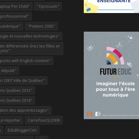
aptop Per Child"
"Opossum"
 professionnel"
Numérique"
"Poitiers 2005"
ogie et nouvelles technologies"
te différenciée chez les filles et
çons"
osts with English content"
e député"
on 2007 Ville de Québec"
ions Québec 2012"
ions Québec 2014"
ation des apprentissages"
ur-reporter
CarrefourQc2006
a
EduBloggerCon