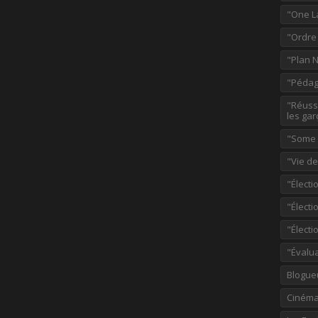
"One L
"Ordre
"Plan 
"Pédag
"Réussi
les gar
"Some p
"Vie d
"Électi
"Élect
"Élect
"Évalu
Blogue
Ciném