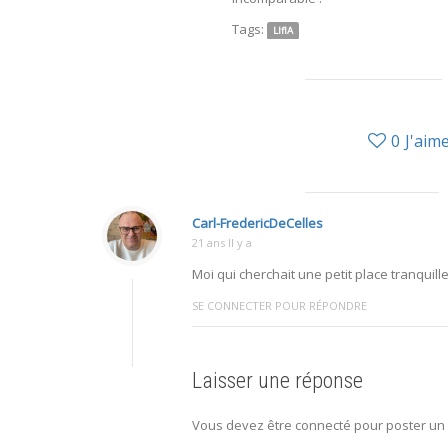
Tags:
LIfIA
0
J'aim
Carl-FredericDeCelles
21 ans Il y a
Moi qui cherchait une petit place tranqui
SE CONNECTER POUR RÉPONDRE
Laisser une réponse
Vous devez être connecté pour poster un