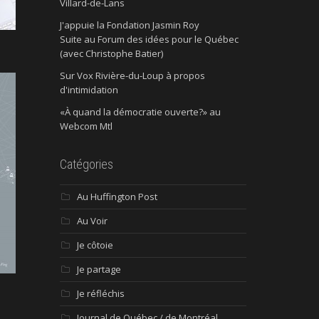
Villard-de-Lans
J'appuie la Fondation Jasmin Roy
Suite au Forum des idées pour le Québec
(avec Christophe Batier)
Sur Vox Rivière-du-Loup à propos
d'intimidation
«À quand la démocratie ouverte?» au
Webcom Mtl
Catégories
Au Huffington Post
Au Voir
Je côtoie
Je partage
Je réfléchis
Journal de Québec / de Montréal