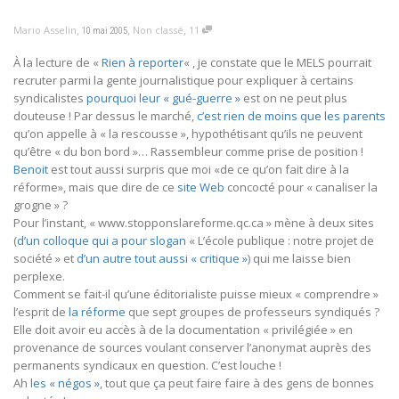
,
,
,
Mario Asselin
Non classé
11
10 mai 2005
À la lecture de «
Rien à reporter
« , je constate que le MELS pourrait
recruter parmi la gente journalistique pour expliquer à certains
syndicalistes
pourquoi leur « gué-guerre »
est on ne peut plus
douteuse ! Par dessus le marché,
c’est rien de moins que les parents
qu’on appelle à « la rescousse », hypothétisant qu’ils ne peuvent
qu’être « du bon bord »… Rassembleur comme prise de position !
Benoit
est tout aussi surpris que moi «de ce qu’on fait dire à la
réforme», mais que dire de ce
site Web
concocté pour « canaliser la
grogne » ?
Pour l’instant, « www.stopponslareforme.qc.ca » mène à deux sites
(
d’un colloque qui a pour slogan
« L’école publique : notre projet de
société » et
d’un autre tout aussi « critique »
) qui me laisse bien
perplexe.
Comment se fait-il qu’une éditorialiste puisse mieux « comprendre »
l’esprit de
la réforme
que sept groupes de professeurs syndiqués ?
Elle doit avoir eu accès à de la documentation « privilégiée » en
provenance de sources voulant conserver l’anonymat auprès des
permanents syndicaux en question. C’est louche !
Ah
les « négos »
, tout que ça peut faire faire à des gens de bonnes