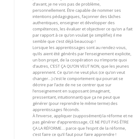
d’avant, je ne vois pas de problème,
personnellement. Être capable de nommer ses
intentions pédagogiques, façonner des tâches
authentiques, enseigner et développer des
compétences, les évaluer et objectiver ce qu’on a fait
par rapport à ce qu’on voulait (je simplifie); il me
semble que c’est déjà beaucoup !
Lorsque les apprentissages sont au rendez-vous,
qu’ils aient été générés par l’enseignement explicite,
un bon projet, de la coopération ou n’importe quoi
d’autres, C’EST ÇA QU’ON VEUT NON, que les jeunes
apprennent. Ce qu’on ne veut plus (ce qu’on veut
changer…) c’est le comportement qui pourrait se
décrire par l’acte de ne se centrer que sur
l’enseignement en supposant (imaginant,
pressentant, intuitionnant) que ça ne peut que
générer (pour reprendre le même terme) des
apprentissages féconds.
À l’inverse, appliquer (supposément) la réforme et ne
pas générer d’apprentissage, CE NE PEUT PAS ÊTRE
ÇA LA RÉFORME… parce que l’esprit de la réforme,
c’est faire ce qu’il faut pour faire apprendre !