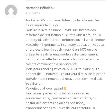
Normand Péladeau
21 ans Il y a
Tout à fait d’accord avec l’idée que la réforme n’est
pas si nouvelle que ça!
Faut lire le livre de Diane Ravitz sur l’histore des
réformes de l’éducation aux États Unis (Left Back: A
Century of Failed School Reforms) ou le livre d’Eleonor
Maccoby « Experiments in primary education: Aspects
of project follow-through » publié en 1970 ou elle
présente les différents modèles d’enseignement
participant à cette fameuse étude pour se rendre
compte comment on a rien inventé.
Mais pour rendre justice au MELS, il faut dire qu’ils
parlent de RE-nouveau, ce qui veut dire, si on le prend
littéralement, « nouveau à nouveau ». Comme disait
Yogi Berra:
It’s dejà-vu all over again!
Faut croire que les autorités scolaires et les
gouvernements, (contrairement aux enfants, ou
l’instar des enfants selon ses positions),
n’apprennent pas toujours de leurs erreurs. La