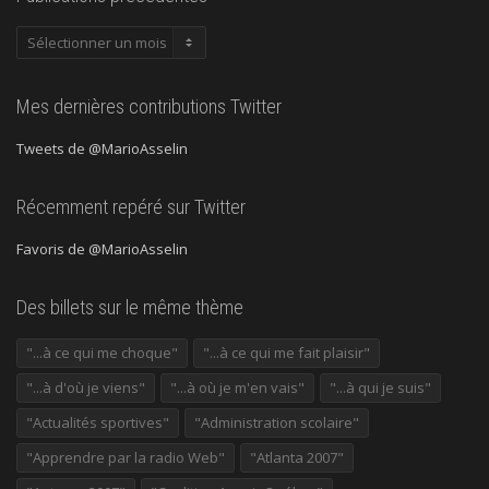
Publications
précédentes
Mes dernières contributions Twitter
Tweets de @MarioAsselin
Récemment repéré sur Twitter
Favoris de @MarioAsselin
Des billets sur le même thème
"...à ce qui me choque"
"...à ce qui me fait plaisir"
"...à d'où je viens"
"...à où je m'en vais"
"...à qui je suis"
"Actualités sportives"
"Administration scolaire"
"Apprendre par la radio Web"
"Atlanta 2007"