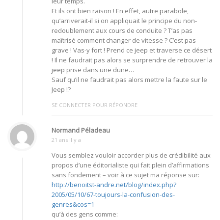
leur temps.
Et ils ont bien raison ! En effet, autre parabole,
qu’arriverait-il si on appliquait le principe du non-
redoublement aux cours de conduite ? T’as pas
maîtrisé comment changer de vitesse ? C’est pas
grave ! Vas-y fort ! Prend ce jeep et traverse ce désert
! Il ne faudrait pas alors se surprendre de retrouver la
jeep prise dans une dune…
Sauf qu’il ne faudrait pas alors mettre la faute sur le
Jeep !?
SE CONNECTER POUR RÉPONDRE
Normand Péladeau
21 ans Il y a
Vous semblez vouloir accorder plus de crédibilité aux
propos d’une éditorialiste qui fait plein d’affirmations
sans fondement – voir à ce sujet ma réponse sur:
http://benoitst-andre.net/blog/index.php?
2005/05/10/67-toujours-la-confusion-des-
genres&cos=1
qu’à des gens comme: