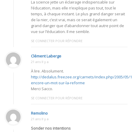
La science jette un éclairage indispensable sur
l’éducation, mais elle n’explique pas tout, tout le
temps, à chaque instant. Le plus grand danger serait
de la nier, c’est vrai, mais ce serait également un
grand danger que d’abandonner tout autre point de
vue sur l’éducation. Il me semble.
SE CONNECTER POUR RÉPONDRE
Clément Laberge
21 ans Il y a
À lire. Absolument.
http://dedalus.freezee.org/carnets/index.php/2005/05/1
encore-un-mot-sur-la-reforme
Merci Sacco.
SE CONNECTER POUR RÉPONDRE
Remolino
21 ans Il y a
Sonder nos intentions