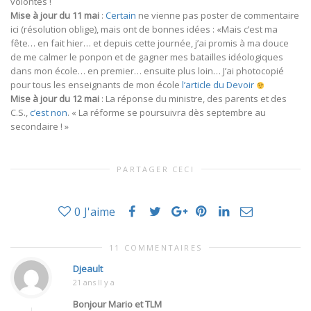
volontés !
Mise à jour du 11 mai
:
Certain
ne vienne pas poster de commentaire
ici (résolution oblige), mais ont de bonnes idées : «Mais c’est ma
fête… en fait hier… et depuis cette journée, j’ai promis à ma douce
de me calmer le ponpon et de gagner mes batailles idéologiques
dans mon école… en premier… ensuite plus loin… J’ai photocopié
pour tous les enseignants de mon école
l’article du Devoir
Mise à jour du 12 mai
: La réponse du ministre, des parents et des
C.S.,
c’est non
. « La réforme se poursuivra dès septembre au
secondaire ! »
PARTAGER CECI
0
J'aime
11 COMMENTAIRES
Djeault
21 ans Il y a
Bonjour Mario et TLM