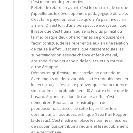
c’est manquer de perspective.
Pelleter le retard en avant, c’est le contraire de ce que
j’appellerais le développement pédagogique durable.
C’est faire payer en avant ce qu’on n’a pas investi en
arrière. On est loin d’une perspective écosystémique.
Il reste que c’est humain,au sens le plus primitif du
terme, lorsque deux phénomènes se produisent de
façon contigüe, de les relier entre eux en une relation
de cause à effet. C’est ainsi que naissent toutes les
superstitions: on associe chance et fer à cheval,
araignée du soir et espoir, de la visite et un couteau
qu’on échappe.
Démontrer qu’il existe une corrélation entre deux
événements ou deux variables, ici le redoublement et
le décrochage, c’est juste prouver que leur occurence
simultanée est probablement dû à autre chose que le
hasard. Aucune relation de cause à effet n’est
démontrée. Pourtant on construit plein de
pseudoconnaissances de cette façon-là en leur
donnant un air pseudoscientifique (lisez Karl Popper
là-dessus). C’est mettre en place les bonnes mesures
de soutien qui contribue à réduire et le redoublement
et le décrochage.