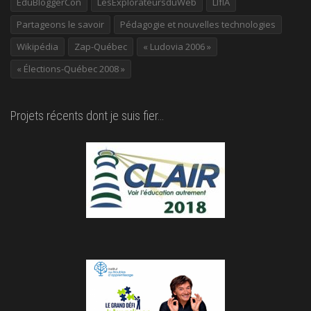
EduBloggerCon
LesExplorateursduWeb
LIfIA
Partageons le savoir
Pédagogie et nouvelles technologies
Wikipédia
Zap-Québec
« Ludovia 2006 »
« Élections-Québec 2008 »
Projets récents dont je suis fier…