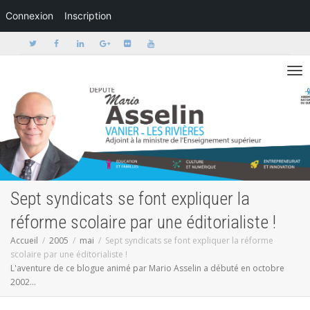
Connexion
Inscription
Activer/dé
Sept syndicats se font expliquer la
réforme scolaire par une éditorialiste !
Accueil
2005
mai
Sept syndicats se font expliquer la réforme
scolaire par une éditorialiste !
L'aventure de ce blogue animé par Mario Asselin a débuté en octobre
2002...