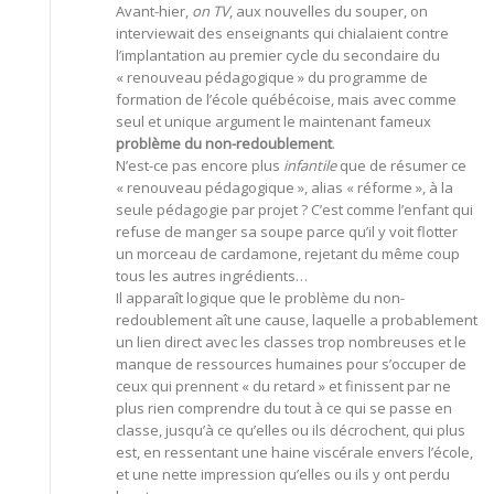
Avant-hier,
on TV
, aux nouvelles du souper, on
interviewait des enseignants qui chialaient contre
l’implantation au premier cycle du secondaire du
« renouveau pédagogique » du programme de
formation de l’école québécoise, mais avec comme
seul et unique argument le maintenant fameux
problème du non-redoublement
.
N’est-ce pas encore plus
infantile
que de résumer ce
« renouveau pédagogique », alias « réforme », à la
seule pédagogie par projet ? C’est comme l’enfant qui
refuse de manger sa soupe parce qu’il y voit flotter
un morceau de cardamone, rejetant du même coup
tous les autres ingrédients…
Il apparaît logique que le problème du non-
redoublement aît une cause, laquelle a probablement
un lien direct avec les classes trop nombreuses et le
manque de ressources humaines pour s’occuper de
ceux qui prennent « du retard » et finissent par ne
plus rien comprendre du tout à ce qui se passe en
classe, jusqu’à ce qu’elles ou ils décrochent, qui plus
est, en ressentant une haine viscérale envers l’école,
et une nette impression qu’elles ou ils y ont perdu