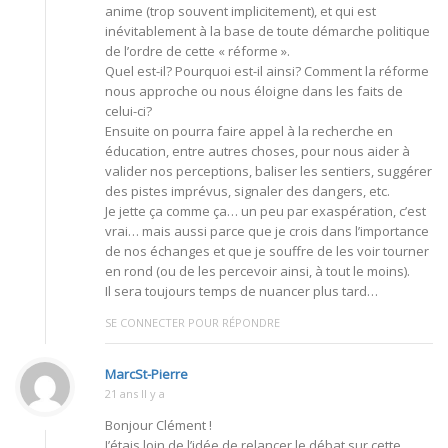
anime (trop souvent implicitement), et qui est
inévitablement à la base de toute démarche politique
de l’ordre de cette « réforme ».
Quel est-il? Pourquoi est-il ainsi? Comment la réforme
nous approche ou nous éloigne dans les faits de
celui-ci?
Ensuite on pourra faire appel à la recherche en
éducation, entre autres choses, pour nous aider à
valider nos perceptions, baliser les sentiers, suggérer
des pistes imprévus, signaler des dangers, etc.
Je jette ça comme ça… un peu par exaspération, c’est
vrai… mais aussi parce que je crois dans l’importance
de nos échanges et que je souffre de les voir tourner
en rond (ou de les percevoir ainsi, à tout le moins).
Il sera toujours temps de nuancer plus tard…
SE CONNECTER POUR RÉPONDRE
MarcSt-Pierre
21 ans Il y a
Bonjour Clément !
J’étais loin de l’idée de relancer le débat sur cette