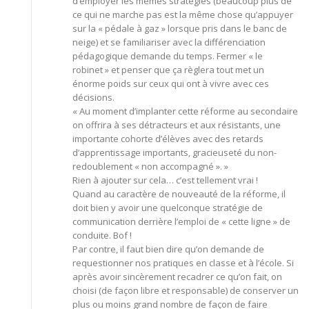
d’employer les mêmes stratégies (beaucoup plus de
ce qui ne marche pas est la même chose qu’appuyer
sur la « pédale à gaz » lorsque pris dans le banc de
neige) et se familiariser avec la différenciation
pédagogique demande du temps. Fermer « le
robinet » et penser que ça règlera tout met un
énorme poids sur ceux qui ont à vivre avec ces
décisions.
« Au moment d’implanter cette réforme au secondaire
on offrira à ses détracteurs et aux résistants, une
importante cohorte d’élèves avec des retards
d’apprentissage importants, gracieuseté du non-
redoublement « non accompagné ». »
Rien à ajouter sur cela… c’est tellement vrai !
Quand au caractère de nouveauté de la réforme, il
doit bien y avoir une quelconque stratégie de
communication derrière l’emploi de « cette ligne » de
conduite. Bof !
Par contre, il faut bien dire qu’on demande de
requestionner nos pratiques en classe et à l’école. Si
après avoir sincèrement recadrer ce qu’on fait, on
choisi (de façon libre et responsable) de conserver un
plus ou moins grand nombre de façon de faire