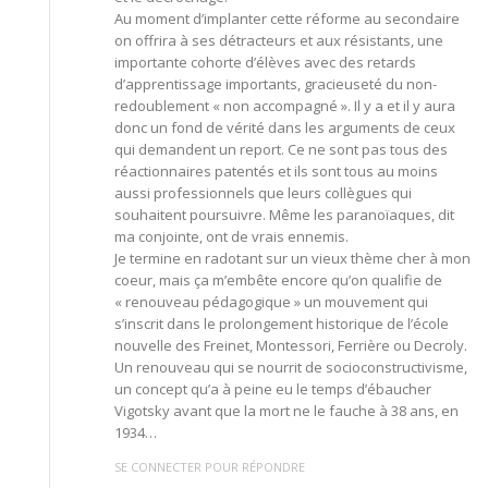
Au moment d’implanter cette réforme au secondaire
on offrira à ses détracteurs et aux résistants, une
importante cohorte d’élèves avec des retards
d’apprentissage importants, gracieuseté du non-
redoublement « non accompagné ». Il y a et il y aura
donc un fond de vérité dans les arguments de ceux
qui demandent un report. Ce ne sont pas tous des
réactionnaires patentés et ils sont tous au moins
aussi professionnels que leurs collègues qui
souhaitent poursuivre. Même les paranoïaques, dit
ma conjointe, ont de vrais ennemis.
Je termine en radotant sur un vieux thème cher à mon
coeur, mais ça m’embête encore qu’on qualifie de
« renouveau pédagogique » un mouvement qui
s’inscrit dans le prolongement historique de l’école
nouvelle des Freinet, Montessori, Ferrière ou Decroly.
Un renouveau qui se nourrit de socioconstructivisme,
un concept qu’a à peine eu le temps d’ébaucher
Vigotsky avant que la mort ne le fauche à 38 ans, en
1934…
SE CONNECTER POUR RÉPONDRE