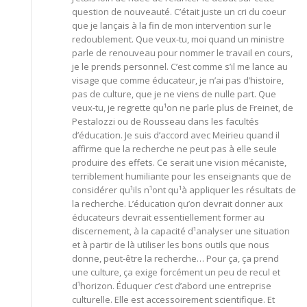
question de nouveauté. C’était juste un cri du coeur
que je lançais à la fin de mon intervention sur le
redoublement. Que veux-tu, moi quand un ministre
parle de renouveau pour nommer le travail en cours,
je le prends personnel. C’est comme s’il me lance au
visage que comme éducateur, je n’ai pas d’histoire,
pas de culture, que je ne viens de nulle part. Que
veux-tu, je regrette qu¹on ne parle plus de Freinet, de
Pestalozzi ou de Rousseau dans les facultés
d’éducation. Je suis d’accord avec Meirieu quand il
affirme que la recherche ne peut pas à elle seule
produire des effets. Ce serait une vision mécaniste,
terriblement humiliante pour les enseignants que de
considérer qu¹ils n¹ont qu¹à appliquer les résultats de
la recherche. L’éducation qu’on devrait donner aux
éducateurs devrait essentiellement former au
discernement, à la capacité d¹analyser une situation
et à partir de là utiliser les bons outils que nous
donne, peut-être la recherche… Pour ça, ça prend
une culture, ça exige forcément un peu de recul et
d¹horizon. Éduquer c’est d’abord une entreprise
culturelle. Elle est accessoirement scientifique. Et