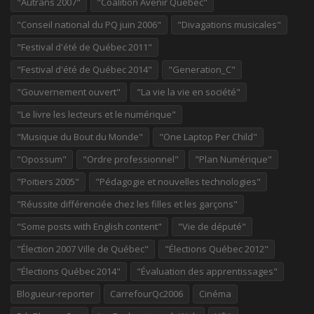
"Autrans 2007"
"Coalition Avenir Québec"
"Conseil national du PQ juin 2006"
"Divagations musicales"
"Festival d'été de Québec 2011"
"Festival d'été de Québec 2014"
"Generation_C"
"Gouvernement ouvert"
"La vie la vie en société"
"Le livre les lecteurs et le numérique"
"Musique du Bout du Monde"
"One Laptop Per Child"
"Opossum"
"Ordre professionnel"
"Plan Numérique"
"Poitiers 2005"
"Pédagogie et nouvelles technologies"
"Réussite différenciée chez les filles et les garçons"
"Some posts with English content"
"Vie de député"
"Élection 2007 Ville de Québec"
"Élections Québec 2012"
"Élections Québec 2014"
"Évaluation des apprentissages"
Blogueur-reporter
CarrefourQc2006
Cinéma