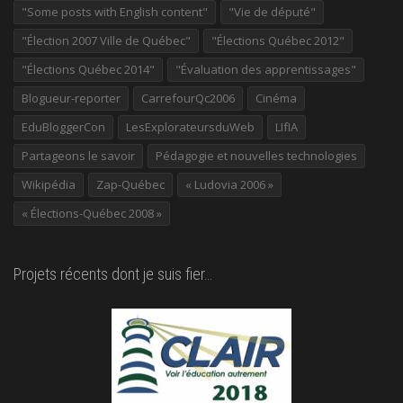
"Some posts with English content"
"Vie de député"
"Élection 2007 Ville de Québec"
"Élections Québec 2012"
"Élections Québec 2014"
"Évaluation des apprentissages"
Blogueur-reporter
CarrefourQc2006
Cinéma
EduBloggerCon
LesExplorateursduWeb
LIfIA
Partageons le savoir
Pédagogie et nouvelles technologies
Wikipédia
Zap-Québec
« Ludovia 2006 »
« Élections-Québec 2008 »
Projets récents dont je suis fier…