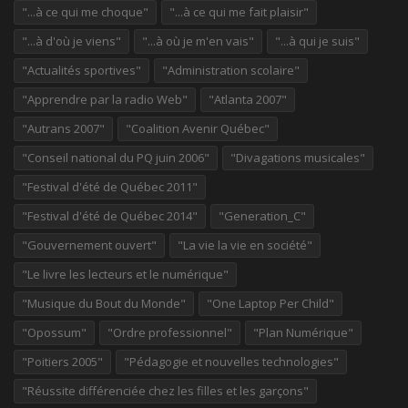
"...à ce qui me choque"
"...à ce qui me fait plaisir"
"...à d'où je viens"
"...à où je m'en vais"
"...à qui je suis"
"Actualités sportives"
"Administration scolaire"
"Apprendre par la radio Web"
"Atlanta 2007"
"Autrans 2007"
"Coalition Avenir Québec"
"Conseil national du PQ juin 2006"
"Divagations musicales"
"Festival d'été de Québec 2011"
"Festival d'été de Québec 2014"
"Generation_C"
"Gouvernement ouvert"
"La vie la vie en société"
"Le livre les lecteurs et le numérique"
"Musique du Bout du Monde"
"One Laptop Per Child"
"Opossum"
"Ordre professionnel"
"Plan Numérique"
"Poitiers 2005"
"Pédagogie et nouvelles technologies"
"Réussite différenciée chez les filles et les garçons"