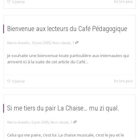
En lire plus
0
J'aime
Bienvenue aux lecteurs du Café Pédagogique
,
,
,
Mario Asselin
10 juin 2005
Non classé
1
Je souhaite une bienvenue toute particulière aux internautes qui
arrivent ici à la suite de cet article du Café...
En lire plus
0
J'aime
Si me tiers du pair La Chaise… mu zi qual.
,
,
,
Mario Asselin
6 juin 2005
Non classé
1
Celui qui me paire, c’est lui. La chaise musicale, c’est le jeu et le