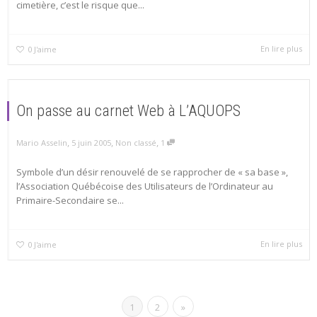
cimetière, c’est le risque que...
En lire plus
0
J'aime
On passe au carnet Web à L’AQUOPS
,
,
,
Mario Asselin
5 juin 2005
Non classé
1
Symbole d’un désir renouvelé de se rapprocher de « sa base »,
l’Association Québécoise des Utilisateurs de l’Ordinateur au
Primaire-Secondaire se...
En lire plus
0
J'aime
1
2
»