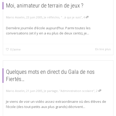
Moi, animateur de terrain de jeux ?
,
,
,
Mario Asselin
23 juin 2005
Je réfléchis
,
"...à qui je suis"
4
Dernière journée d’école aujourd’hui. Parmi toutes les
conversations (et il y en a eu plus de deux cents), je...
En lire plus
0
J'aime
Quelques mots en direct du Gala de nos
Fiertés…
,
,
,
Mario Asselin
21 juin 2005
Je partage
,
"Administration scolaire"
2
Je viens de voir un vidéo assez extraordinaire où des élèves de
l’école (des tout-petits aux plus grands) décrivent...