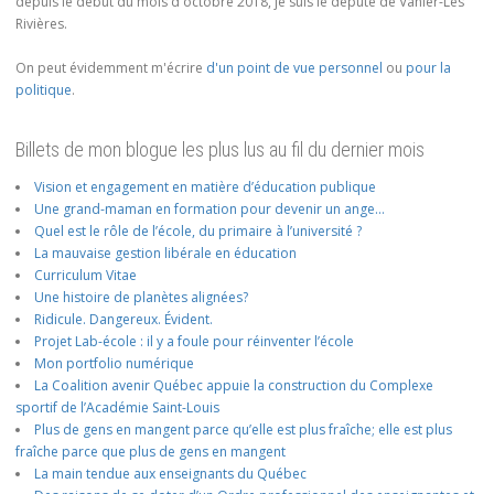
depuis le début du mois d'octobre 2018, je suis le député de Vanier-Les
Rivières.
On peut évidemment m'écrire
d'un point de vue personnel
ou
pour la
politique
.
Billets de mon blogue les plus lus au fil du dernier mois
Vision et engagement en matière d’éducation publique
Une grand-maman en formation pour devenir un ange…
Quel est le rôle de l’école, du primaire à l’université ?
La mauvaise gestion libérale en éducation
Curriculum Vitae
Une histoire de planètes alignées?
Ridicule. Dangereux. Évident.
Projet Lab-école : il y a foule pour réinventer l’école
Mon portfolio numérique
La Coalition avenir Québec appuie la construction du Complexe
sportif de l’Académie Saint-Louis
Plus de gens en mangent parce qu’elle est plus fraîche; elle est plus
fraîche parce que plus de gens en mangent
La main tendue aux enseignants du Québec