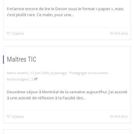
Il m’arrive encore de lire le Devoir sous le format « papier », mais
c’est plutôt rare. Ce matin, pour une...
En lire plus
0
J'aime
Maîtres TIC
,
,
Mario Asselin
17 juin 2005
Je partage
,
"Pédagogie et nouvelles
,
technologies"
2
Deuxième séjour à Montréal de la semaine aujourd’hui. J’ai assisté
à une activité de réflexion à la Faculté des...
En lire plus
0
J'aime