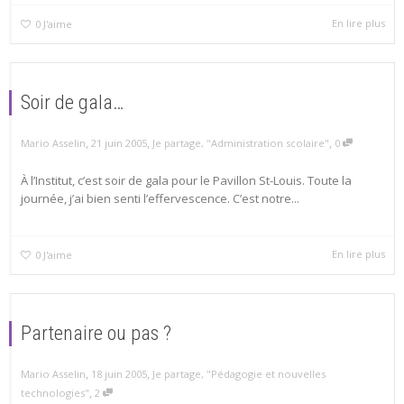
En lire plus
0
J'aime
Soir de gala…
,
,
,
Mario Asselin
21 juin 2005
Je partage
,
"Administration scolaire"
0
À l’Institut, c’est soir de gala pour le Pavillon St-Louis. Toute la
journée, j’ai bien senti l’effervescence. C’est notre...
En lire plus
0
J'aime
Partenaire ou pas ?
,
,
Mario Asselin
18 juin 2005
Je partage
,
"Pédagogie et nouvelles
,
technologies"
2