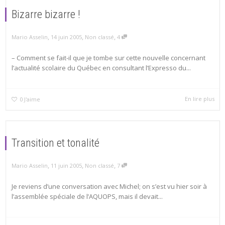
Bizarre bizarre !
,
,
,
Mario Asselin
14 juin 2005
Non classé
4
– Comment se fait-il que je tombe sur cette nouvelle concernant
l’actualité scolaire du Québec en consultant l’Expresso du...
En lire plus
0
J'aime
Transition et tonalité
,
,
,
Mario Asselin
11 juin 2005
Non classé
7
Je reviens d’une conversation avec Michel; on s’est vu hier soir à
l’assemblée spéciale de l’AQUOPS, mais il devait...