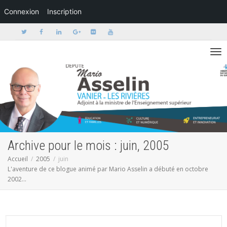
Connexion
Inscription
Activer/dé
Archive pour le mois : juin, 2005
Accueil
2005
juin
L'aventure de ce blogue animé par Mario Asselin a débuté en octobre
2002...