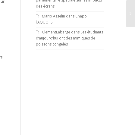
parlementaire spéciale sur les impacts
our
des écrans
Mario Asselin
dans
Chapo
l’AQUOPS
ClementLaberge
dans
Les étudiants
d’aujourd’hui ont des mimiques de
poissons congelés
rs