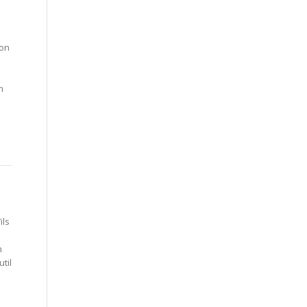
’on
n
ils
n
til