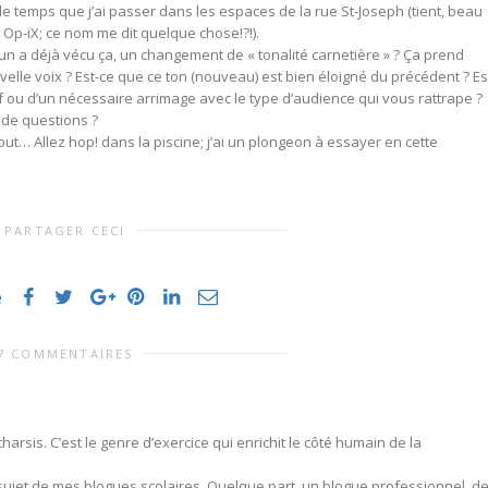
de temps que j’ai passer dans les espaces de la rue St-Joseph (tient, beau
Op-iX; ce nom me dit quelque chose!?!).
un a déjà vécu ça, un changement de « tonalité carnetière » ? Ça prend
lle voix ? Est-ce que ce ton (nouveau) est bien éloigné du précédent ? Est
 ou d’un nécessaire arrimage avec le type d’audience qui vous rattrape ?
 de questions ?
out… Allez hop! dans la piscine; j’ai un plongeon à essayer en cette
PARTAGER CECI
e
7 COMMENTAIRES
arsis. C’est le genre d’exercice qui enrichit le côté humain de la
jet de mes blogues scolaires. Quelque part, un blogue professionnel, d