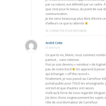
par sa nature, est délimité par un cadre. À t
que c’est pour le mieux, du point de vue de
communication.
Je me sens beaucoup plus libre d’écrire 
d’ailleurs ce que tu attends
SE CONNECTER POUR RÉPONDRE
André Cotte
21 ans Il y a
Ce que tu vis, Mario, nous sommes nombreux 
partout… sans retenue.
Puis je suis devenu « vendeur » de logiciels 
pas de notre bord
On apprend à peser s
qui échanger « off the record ».
Finalement, je suis passé au Carrefour édu
portail public pour TOUS les enseignants
ont tort et que d’autres ont raison.
Voilà qu’à force de vous regarder bloguer, 
J’ai donc choisi soigneusement les sujets 
rôle de coordonnateur de Carrefour.