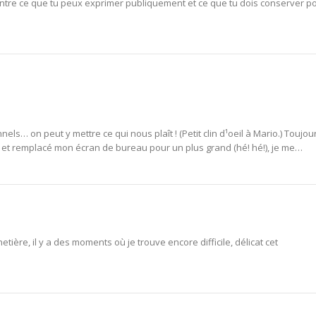
entre ce que tu peux exprimer publiquement et ce que tu dois conserver p
els… on peut y mettre ce qui nous plaît ! (Petit clin d¹oeil à Mario.) Toujou
 et remplacé mon écran de bureau pour un plus grand (hé! hé!), je me…
tière, il y a des moments où je trouve encore difficile, délicat cet