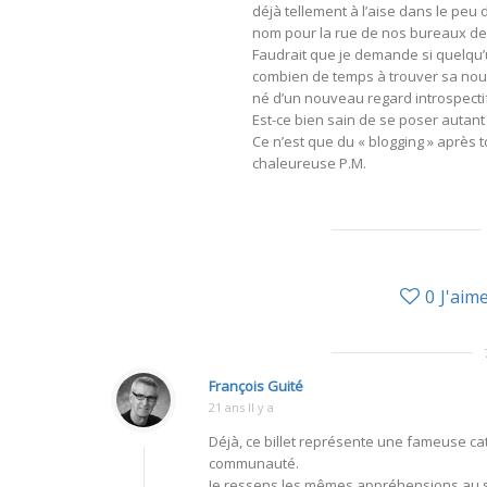
déjà tellement à l’aise dans le peu 
nom pour la rue de nos bureaux de 
Faudrait que je demande si quelqu’
combien de temps à trouver sa nouve
né d’un nouveau regard introspectif
Est-ce bien sain de se poser autant
Ce n’est que du « blogging » après t
chaleureuse P.M.
0
J'aim
François Guité
21 ans Il y a
Déjà, ce billet représente une fameuse cath
communauté.
Je ressens les mêmes appréhensions au su