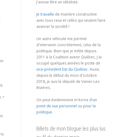
J'avoue être un idéaliste.
e
Je travaille
de manière constructive
.
avec tous ceux et celles qui veulent faire
avancer la société !
Un autre véhicule me permet
d'intervenir concrètement, celui de la
politique. Bien que je milite depuis
2011 à la Coalition avenir Québec, j'ai
oi
occupé quelques années le poste de
vice-président Est-du-Québec
. Aussi,
depuis le début du mois d'octobre
2018, je suis le député de Vanier-Les
is
Rivières.
r ?
On peut évidemment m'écrire
d'un
point de vue personnel
ou
pour la
politique
.
ns
Billets de mon blogue les plus lus
ens