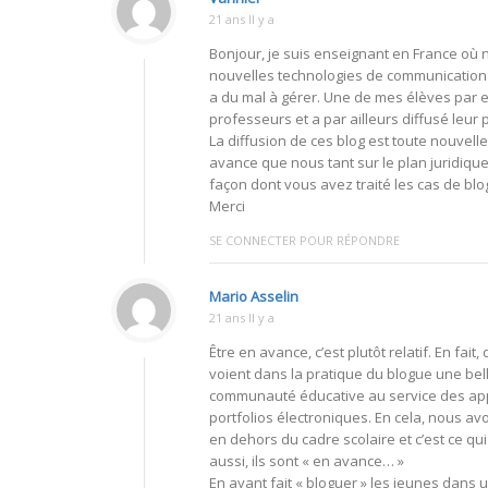
21 ans Il y a
Bonjour, je suis enseignant en France où
nouvelles technologies de communication
a du mal à gérer. Une de mes élèves par ex
professeurs et a par ailleurs diffusé leu
La diffusion de ces blog est toute nouvell
avance que nous tant sur le plan juridique 
façon dont vous avez traité les cas de blog
Merci
SE CONNECTER POUR RÉPONDRE
Mario Asselin
21 ans Il y a
Être en avance, c’est plutôt relatif. En fai
voient dans la pratique du blogue une bell
communauté éducative au service des appr
portfolios électroniques. En cela, nous avo
en dehors du cadre scolaire et c’est ce 
aussi, ils sont « en avance… »
En ayant fait « bloguer » les jeunes dans