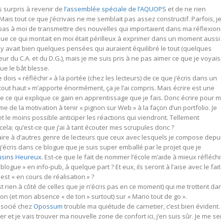
is surpris à revenir de
l’assemblée spéciale de l’AQUOPS
et de ne rien
 Mais tout ce que j’écrivais ne me semblait pas assez constructif. Parfois, j
pas à moi de transmettre des nouvelles qui importaient dans ma réflexion
que ce qui montait en moi était périlleux à exprimer dans un moment aussi
Il y avait bien quelques pensées qui auraient équilibré le tout (quelques
deur du C.A. et du D.G.), mais je me suis pris à ne pas aimer ce que je voyais
ue le bât blesse.
dois « réfléchir » à la portée (chez les lecteurs) de ce que j’écris dans un
 tout haut » m’apporte énormément, ça je l’ai compris. Mais écrire est une
de ce qui explique ce gain en apprentissage que je fais. Donc écrire pour m
me de la motivation à tenir « pignon sur Web » à la façon d’un portfolio. Je
 le moins possible anticiper les réactions qui viendront. Tellement
ela; qu’est-ce que j’ai à tant écouter mes scrupules donc ?
à faire à d’autres genre de lecteurs que ceux avec lesquels je compose depu
j’écris dans ce blogue que je suis super emballé par le projet que je
ousins Heureux
. Est-ce que le fait de nommer l’école m’aide à mieux réfléchi
ogue » en info-pub, à quelque part ? Et eux, ils seront à l’aise avec le fait
est « en cours de réalisation » ?
st rien à côté de celles que je n’écris pas en ce moment) qui me trottent da
n ton (et mon absence « de ton » surtout) sur « Mario tout de go ».
socié chez
Opossum
trouble ma quiétude de carnetier, c’est bien évident.
r et je vais trouver ma nouvelle zone de confort ici, j’en suis sûr. Je me s