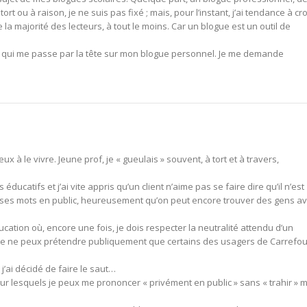
ort ou à raison, je ne suis pas fixé ; mais, pour l’instant, j’ai tendance à cr
 la majorité des lecteurs, à tout le moins. Car un blogue est un outil de
ce qui me passe par la tête sur mon blogue personnel. Je me demande
à le vivre. Jeune prof, je « gueulais » souvent, à tort et à travers,
éducatifs et j’ai vite appris qu’un client n’aime pas se faire dire qu’il n’est
es mots en public, heureusement qu’on peut encore trouver des gens a
cation où, encore une fois, je dois respecter la neutralité attendu d’un
. Je ne peux prétendre publiquement que certains des usagers de Carrefou
j’ai décidé de faire le saut…
sur lesquels je peux me prononcer « privément en public » sans « trahir » 