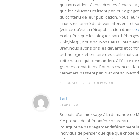
qui nous aident à encadrer les élèves. La ge
que les éducateurs lisent par leur agrég
du contenu de leur publication. Nous leu
Il nous est arrivé de devoir intervenir et 
(voir ce qu’est la rétropublication dans
ce 
école). Puisque les blogues sont hébergés
« Skyblog », nous pouvons aussi interveni
Bref, nous avons pris les devants et conti
technologies et en faire des outils motiv
cette nature qui commandent à l’école de 
grandes convictions. Bonnes chances dans
carnetiers passent par ici et ont souvent
SE CONNECTER POUR RÉPONDRE
karl
21 ans Il y a
Recopie d’un message à la demande de M
* A propos de phénomène nouveau
Pourquoi ne pas regarder différemment la
individus de penser que quelque chose es