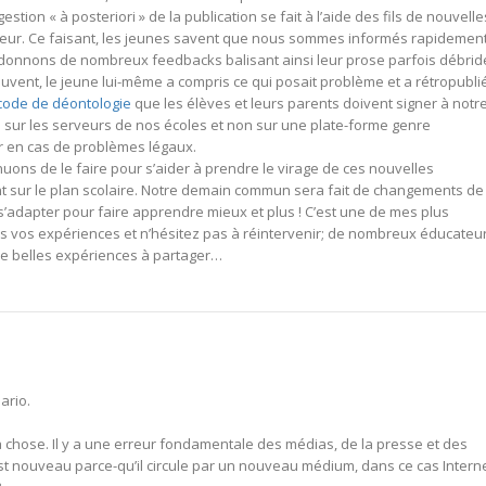
stion « à posteriori » de la publication se fait à l’aide des fils de nouvelle
ateur. Ce faisant, les jeunes savent que nous sommes informés rapidemen
r donnons de nombreux feedbacks balisant ainsi leur prose parfois débrid
souvent, le jeune lui-même a compris ce qui posait problème et a rétropubli
code de déontologie
que les élèves et leurs parents doivent signer à notr
 sur les serveurs de nos écoles et non sur une plate-forme genre
r en cas de problèmes légaux.
nuons de le faire pour s’aider à prendre le virage de ces nouvelles
ant sur le plan scolaire. Notre demain commun sera fait de changements de
s’adapter pour faire apprendre mieux et plus ! C’est une de mes plus
 vos expériences et n’hésitez pas à réintervenir; de nombreux éducateu
 de belles expériences à partager…
ario.
 chose. Il y a une erreur fondamentale des médias, de la presse et des
t nouveau parce-qu’il circule par un nouveau médium, dans ce cas Interne