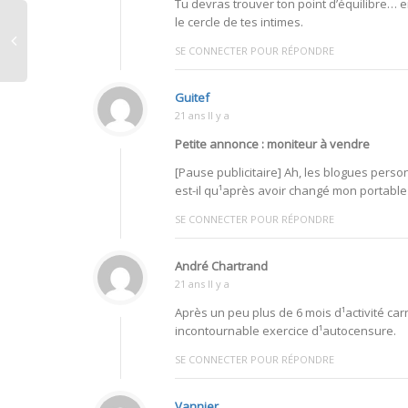
Tu devras trouver ton point d’équilibre… 
le cercle de tes intimes.
SE CONNECTER POUR RÉPONDRE
Guitef
21 ans Il y a
Petite annonce : moniteur à vendre
[Pause publicitaire] Ah, les blogues personn
est-il qu¹après avoir changé mon portable
SE CONNECTER POUR RÉPONDRE
André Chartrand
21 ans Il y a
Après un peu plus de 6 mois d¹activité carne
incontournable exercice d¹autocensure.
SE CONNECTER POUR RÉPONDRE
Vannier