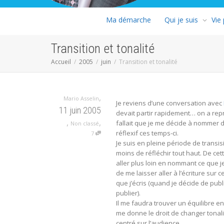
Ma démarche
Qui je suis
Vie
Transition et tonalité
Accueil
2005
juin
Transition et tonalité
,
Mario Asselin
Je reviens d’une conversation avec
11 juin 2005
devait partir rapidement… on a repri
,
,
fallait que je me décide à nommer de 
Non classé
réflexif ces temps-ci.
7
Je suis en pleine période de transi
moins de réfléchir tout haut. De cet
aller plus loin en nommant ce que j
de me laisser aller à l’écriture sur
que j’écris (quand je décide de pu
publier).
Il me faudra trouver un équilibre ent
me donne le droit de changer tonali
centré sur l’audience.