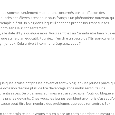
 nous sommes seulement maintenant concernés par la diffusion des
 auprès des élèves. C’est pour nous français un phénomène nouveau qu
emple a écrit un blog dans lequel il tient des propos insultant sur ses
r photo sans leur consentement.
e, elle date d’il y a quelque mois. Vous semblez au Canada être bien plus e
que sur le plan éducatif. Pourriez m’en dire un peu plus ? En particulier la
 injurieux. Cela arrive-t-il comment réagissez vous ?
t, quelques écoles ont pris les devant et font « bloguer » les jeunes parce qu’
e occasion d’écrire plus, de lire davantage et de mobiliser toute une
entissages. De plus, nous sommes en train d’adapter l’outil du blogue e
ns pris les devants. Chez vous, les jeunes semblent avoir pris d’assaut l’ou
qui cause peut-être bon nombre des problèmes que vous rencontrez. Eux
 un cadre scolaire, nous avons mis en place un certain nombre de mesures