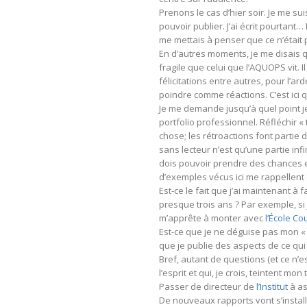
Prenons le cas d’hier soir. Je me su
pouvoir publier. J’ai écrit pourtant…
me mettais à penser que ce n’était 
En d’autres moments, je me disais 
fragile que celui que l’AQUOPS vit. 
félicitations entre autres, pour l’ar
poindre comme réactions. C’est ici q
Je me demande jusqu’à quel point je 
portfolio professionnel. Réfléchir «
chose; les rétroactions font partie 
sans lecteur n’est qu’une partie infi
dois pouvoir prendre des chances et
d’exemples vécus ici me rappellent c
Est-ce le fait que j’ai maintenant 
presque trois ans ? Par exemple, si 
m’apprête à monter avec
l’École C
Est-ce que je ne déguise pas mon « bl
que je publie des aspects de ce qui 
Bref, autant de questions (et ce n’e
l’esprit et qui, je crois, teintent mo
Passer de directeur de
l’Institut
à as
De nouveaux rapports vont s’installe