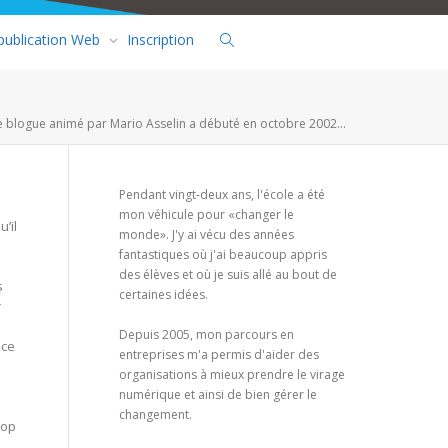
 publication Web
Inscription
e blogue animé par Mario Asselin a débuté en octobre 2002...
Pendant vingt-deux ans, l'école a été
mon véhicule pour «changer le
’il
monde». J'y ai vécu des années
fantastiques où j'ai beaucoup appris
des élèves et où je suis allé au bout de
s
certaines idées.
r
Depuis 2005, mon parcours en
 ce
entreprises m'a permis d'aider des
organisations à mieux prendre le virage
numérique et ainsi de bien gérer le
changement.
rop