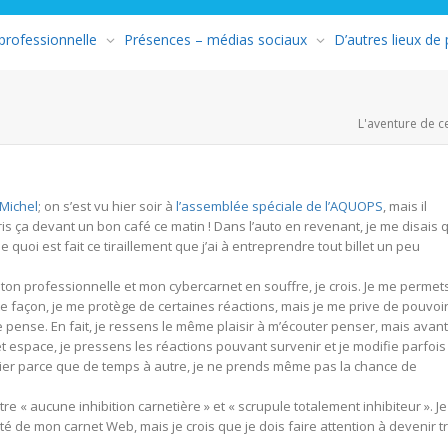
 professionnelle
Présences – médias sociaux
D’autres lieux de
L'aventure de c
Michel
; on s’est vu hier soir à
l’assemblée spéciale de l’AQUOPS
, mais il
s ça devant un bon café ce matin ! Dans l’auto en revenant, je me disais qu
quoi est fait ce tiraillement que j’ai à entreprendre tout billet un peu
siton professionnelle et mon cybercarnet en souffre, je crois. Je me permet
te façon, je me protège de certaines réactions, mais je me prive de pouvoi
e pense. En fait, je ressens le même plaisir à m’écouter penser, mais avant
 cet espace, je pressens les réactions pouvant survenir et je modifie parfois
blier parce que de temps à autre, je ne prends même pas la chance de
re « aucune inhibition carnetière » et « scrupule totalement inhibiteur ». Je
té de mon carnet Web, mais je crois que je dois faire attention à devenir t