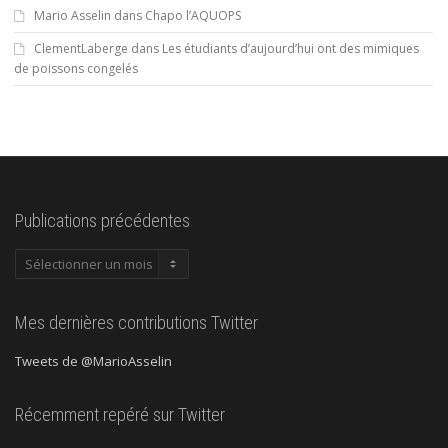
Mario Asselin
dans
Chapo l’AQUOPS
ClementLaberge
dans
Les étudiants d’aujourd’hui ont des mimiques
de poissons congelés
Publications précédentes
Publications
précédentes
Mes dernières contributions Twitter
Tweets de @MarioAsselin
Récemment repéré sur Twitter