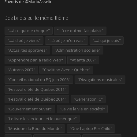
Favoris de @MarioAsselin
Des billets sur le même thème
"...à ce qui me choque"
"...à ce qui me fait plaisir"
"...à d'où je viens"
"...à où je m'en vais"
"...à qui je suis"
"Actualités sportives"
"Administration scolaire"
"Apprendre par la radio Web"
"Atlanta 2007"
"Autrans 2007"
"Coalition Avenir Québec"
"Conseil national du PQ juin 2006"
"Divagations musicales"
"Festival d'été de Québec 2011"
"Festival d'été de Québec 2014"
"Generation_C"
"Gouvernement ouvert"
"La vie la vie en société"
"Le livre les lecteurs et le numérique"
"Musique du Bout du Monde"
"One Laptop Per Child"