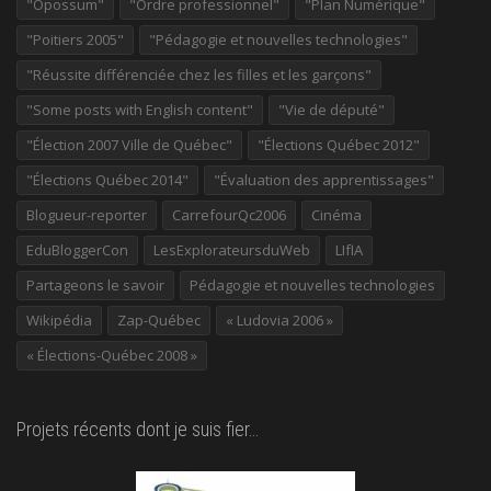
"Opossum"
"Ordre professionnel"
"Plan Numérique"
"Poitiers 2005"
"Pédagogie et nouvelles technologies"
"Réussite différenciée chez les filles et les garçons"
"Some posts with English content"
"Vie de député"
"Élection 2007 Ville de Québec"
"Élections Québec 2012"
"Élections Québec 2014"
"Évaluation des apprentissages"
Blogueur-reporter
CarrefourQc2006
Cinéma
EduBloggerCon
LesExplorateursduWeb
LIfIA
Partageons le savoir
Pédagogie et nouvelles technologies
Wikipédia
Zap-Québec
« Ludovia 2006 »
« Élections-Québec 2008 »
Projets récents dont je suis fier…