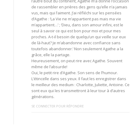
l’autre bout du continent, Agathe m’a donné l’occasion
de rassembler en prières des gens qu’elle n’a jamais
vus, mais qui l’aiment. J’ai réfléchi sur les pensées
d’Agathe : ‘La Vie ne m’appartient pas mais ma vie
m’appartient…’ ; ‘Dieu, dans son amour infini, est le
seul à savoir ce qui est bon pour moi et pour mes
proches. A-t-il besoin de quelqu’un qui veille sur eux
de là-haut? Je m’abandonne avec confiance sans
toutefois abandonner.’ Non seulement Agathe a la
grâce, elle la partage.
Heureusement, on peut rire avec Agathe. Souvent
même de l’absurde!
Oui, le petit rire d’Agathe. Son sens de l’humour.
L’étincelle dans ses yeux. Il faut les enregistrer dans
le meilleur des medium : Charlotte, Juliette, Antoine. Ce
sont eux qui les transmettront à leur tour à d’autres
générations.
SE CONNECTER POUR RÉPONDRE