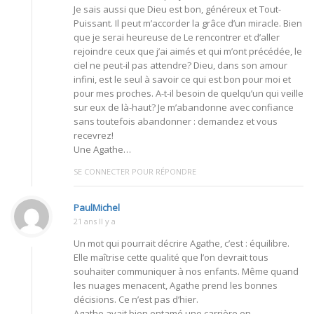
Je sais aussi que Dieu est bon, généreux et Tout-
Puissant. Il peut m’accorder la grâce d’un miracle. Bien
que je serai heureuse de Le rencontrer et d’aller
rejoindre ceux que j’ai aimés et qui m’ont précédée, le
ciel ne peut-il pas attendre? Dieu, dans son amour
infini, est le seul à savoir ce qui est bon pour moi et
pour mes proches. A-t-il besoin de quelqu’un qui veille
sur eux de là-haut? Je m’abandonne avec confiance
sans toutefois abandonner : demandez et vous
recevrez!
Une Agathe…
SE CONNECTER POUR RÉPONDRE
PaulMichel
21 ans Il y a
Un mot qui pourrait décrire Agathe, c’est : équilibre.
Elle maîtrise cette qualité que l’on devrait tous
souhaiter communiquer à nos enfants. Même quand
les nuages menacent, Agathe prend les bonnes
décisions. Ce n’est pas d’hier.
Agathe avait bien entamé une carrière en