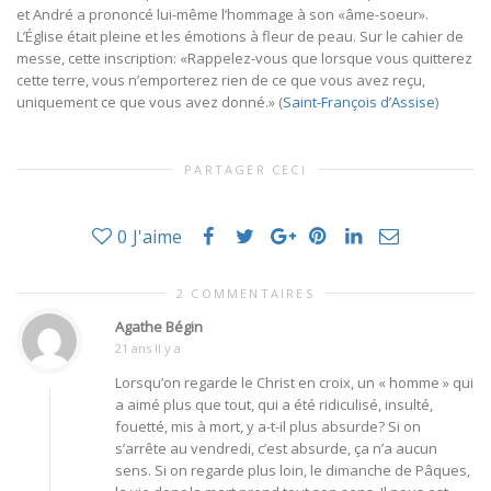
et André a prononcé lui-même l’hommage à son «âme-soeur».
L’Église était pleine et les émotions à fleur de peau. Sur le cahier de
messe, cette inscription: «Rappelez-vous que lorsque vous quitterez
cette terre, vous n’emporterez rien de ce que vous avez reçu,
uniquement ce que vous avez donné.» (
Saint-François d’Assise
)
PARTAGER CECI
0
J'aime
2 COMMENTAIRES
Agathe Bégin
21 ans Il y a
Lorsqu’on regarde le Christ en croix, un « homme » qui
a aimé plus que tout, qui a été ridiculisé, insulté,
fouetté, mis à mort, y a-t-il plus absurde? Si on
s’arrête au vendredi, c’est absurde, ça n’a aucun
sens. Si on regarde plus loin, le dimanche de Pâques,