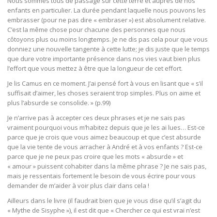
Nous sommes tous de passage sur cette terre et auprès de nos
enfants en particulier. La durée pendant laquelle nous pouvons les
embrasser (pour ne pas dire « embraser ») est absolument relative.
C’est la même chose pour chacune des personnes que nous
côtoyons plus ou moins longtemps. Je ne dis pas cela pour que vous
donniez une nouvelle tangente à cette lutte; je dis juste que le temps
que dure votre importante présence dans nos vies vaut bien plus
l’effort que vous mettez à être que la longueur de cet effort.
Je lis Camus en ce moment. J’ai pensé fort à vous en lisant que « s’il
suffisait d’aimer, les choses seraient trop simples. Plus on aime et
plus l’absurde se consolide. » (p.99)
Je n’arrive pas à accepter ces deux phrases et je ne sais pas
vraiment pourquoi vous m’habitez depuis que je les ai lues… Est-ce
parce que je crois que vous aimez beaucoup et que c’est absurde
que la vie tente de vous arracher à André et à vos enfants ? Est-ce
parce que je ne peux pas croire que les mots « absurde » et
« amour » puissent cohabiter dans la même phrase ? Je ne sais pas,
mais je ressentais fortement le besoin de vous écrire pour vous
demander de m’aider à voir plus clair dans cela !
Ailleurs dans le livre (il faudrait bien que je vous dise qu’il s’agit du
« Mythe de Sisyphe »), il est dit que « Chercher ce qui est vrai n’est