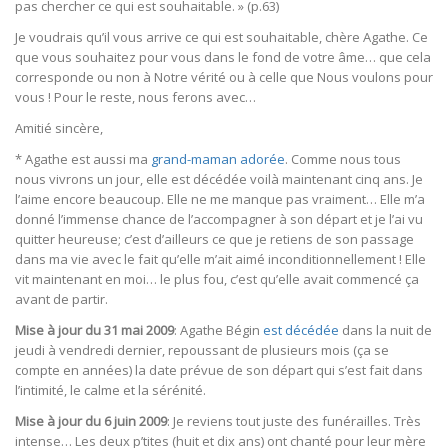
pas chercher ce qui est souhaitable. » (p.63)
Je voudrais qu’il vous arrive ce qui est souhaitable, chère Agathe. Ce
que vous souhaitez pour vous dans le fond de votre âme… que cela
corresponde ou non à Notre vérité ou à celle que Nous voulons pour
vous ! Pour le reste, nous ferons avec…
Amitié sincère,
* Agathe est aussi ma
grand-maman adorée
. Comme nous tous
nous vivrons un jour, elle est décédée voilà maintenant cinq ans. Je
l’aime encore beaucoup. Elle ne me manque pas vraiment… Elle m’a
donné l’immense chance de l’accompagner à son départ et je l’ai vu
quitter heureuse; c’est d’ailleurs ce que je retiens de son passage
dans ma vie avec le fait qu’elle m’ait aimé inconditionnellement ! Elle
vit maintenant en moi… le plus fou, c’est qu’elle avait commencé ça
avant de partir.
Mise à jour du 31 mai 2009
: Agathe Bégin
est décédée
dans la nuit de
jeudi à vendredi dernier, repoussant de plusieurs mois (ça se
compte en années) la date prévue de son départ qui s’est fait dans
l’intimité, le calme et la sérénité.
Mise à jour du 6 juin 2009
: Je reviens tout juste des funérailles. Très
intense… Les deux p’tites (huit et dix ans) ont chanté pour leur mère