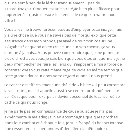
qu’il ne sert à rien de le lécher tranquillement… pas de
« tataouinage ». Croquer est une stratégie bien plus efficace pour
apprécier à sa juste mesure l’essentiel de ce que la nature nous
offre !
Vous allez me trouver présomptueux d’employer cette image, mais il
y a une chose que vous ne savez pas de moi qui explique cette
assurance dans mon propos; j’ai aimé de tout mon coeur une
« Agathe »* et quand on en croise une sur son chemin, ça vous
marque à jamais… Vous pouvez comprendre que je me permette
d’être direct avec vous; je sais bien que vous êtes unique, mais je ne
peux m’empêcher de faire les liens qui s’imposent à moi à force de
constater chez vous cette même rage de vivre en même temps que
cette grande douceur dans votre regard quand il nous prend !
Le cancer est effectivement une drôle de « bibitte ». Il peut corrompre
la vie, certes, mais il appelle aussi à se centrer profondément sur
soi. C’est que pour l’extirper, il devient essentiel de localiser où se
cache ce qui nous ronge.
Je ne parle pas en connaissance de cause puisque je n’ai pas
expérimenté la maladie; j’ai bien accompagné quelques proches
dans leur combat et à chaque fois, je suis frappé du besoin intense
que ressentent ces personnes d’identifier « la bête noire ».