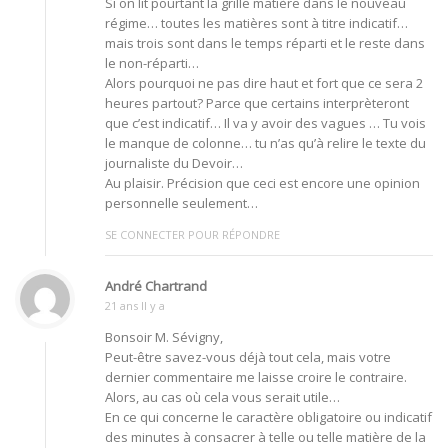
Si on lit pourtant la grille matière dans le nouveau
régime… toutes les matières sont à titre indicatif…
mais trois sont dans le temps réparti et le reste dans
le non-réparti…
Alors pourquoi ne pas dire haut et fort que ce sera 2
heures partout? Parce que certains interprèteront
que c’est indicatif… Il va y avoir des vagues … Tu vois
le manque de colonne… tu n’as qu’à relire le texte du
journaliste du Devoir…
Au plaisir. Précision que ceci est encore une opinion
personnelle seulement…
SE CONNECTER POUR RÉPONDRE
André Chartrand
21 ans Il y a
Bonsoir M. Sévigny,
Peut-être savez-vous déjà tout cela, mais votre
dernier commentaire me laisse croire le contraire.
Alors, au cas où cela vous serait utile…
En ce qui concerne le caractère obligatoire ou indicatif
des minutes à consacrer à telle ou telle matière de la