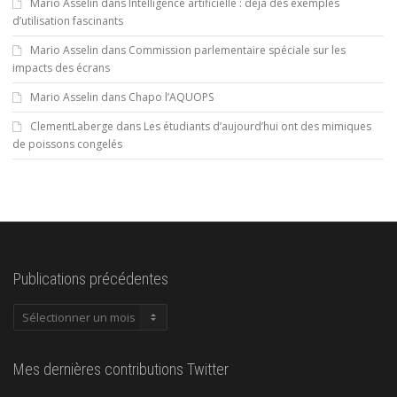
Mario Asselin
dans
Intelligence artificielle : déjà des exemples
d’utilisation fascinants
Mario Asselin
dans
Commission parlementaire spéciale sur les
impacts des écrans
Mario Asselin
dans
Chapo l’AQUOPS
ClementLaberge
dans
Les étudiants d’aujourd’hui ont des mimiques
de poissons congelés
Publications précédentes
Publications
précédentes
Mes dernières contributions Twitter