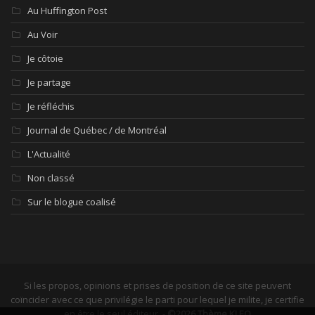
Au Huffington Post
Au Voir
Je côtoie
Je partage
Je réfléchis
Journal de Québec / de Montréal
L'Actualité
Non classé
Sur le blogue coalisé
Si les propos, opinions et prises de position de ce site peuvent
coïncider avec ce que privilégie le parti pour lequel je milite, je certifie
en être le seul éditeur. -
©2026 Thème KLEO