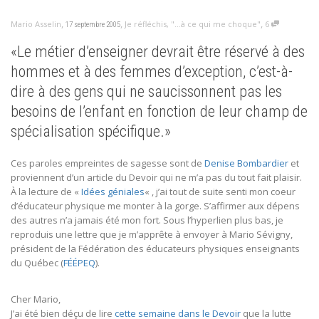
,
,
,
Mario Asselin
Je réfléchis
,
"...à ce qui me choque"
6
17 septembre 2005
«Le métier d’enseigner devrait être réservé à des
hommes et à des femmes d’exception, c’est-à-
dire à des gens qui ne saucissonnent pas les
besoins de l’enfant en fonction de leur champ de
spécialisation spécifique.»
Ces paroles empreintes de sagesse sont de
Denise Bombardier
et
proviennent d’un article du Devoir qui ne m’a pas du tout fait plaisir.
À la lecture de «
Idées géniales
« , j’ai tout de suite senti mon coeur
d’éducateur physique me monter à la gorge. S’affirmer aux dépens
des autres n’a jamais été mon fort. Sous l’hyperlien plus bas, je
reproduis une lettre que je m’apprête à envoyer à Mario Sévigny,
président de la Fédération des éducateurs physiques enseignants
du Québec (
FÉÉPEQ
).
Cher Mario,
J’ai été bien déçu de lire
cette semaine dans le Devoir
que la lutte