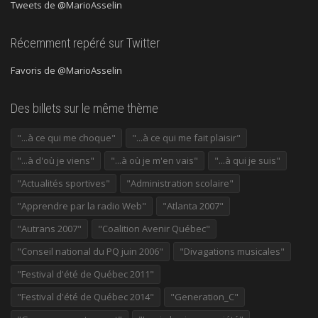
Tweets de @MarioAsselin
Récemment repéré sur Twitter
Favoris de @MarioAsselin
Des billets sur le même thème
"...à ce qui me choque"
"...à ce qui me fait plaisir"
"...à d'où je viens"
"...à où je m'en vais"
"...à qui je suis"
"Actualités sportives"
"Administration scolaire"
"Apprendre par la radio Web"
"Atlanta 2007"
"Autrans 2007"
"Coalition Avenir Québec"
"Conseil national du PQ juin 2006"
"Divagations musicales"
"Festival d'été de Québec 2011"
"Festival d'été de Québec 2014"
"Generation_C"