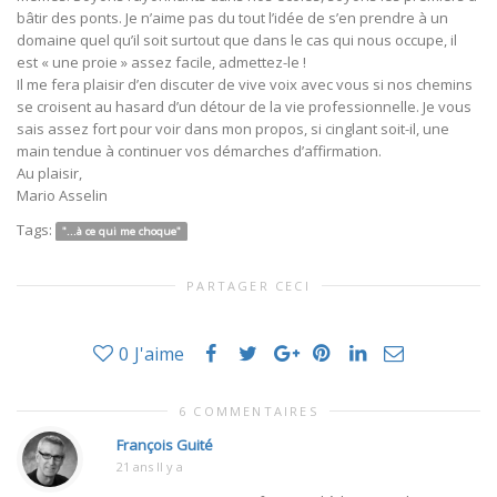
bâtir des ponts. Je n’aime pas du tout l’idée de s’en prendre à un
domaine quel qu’il soit surtout que dans le cas qui nous occupe, il
est « une proie » assez facile, admettez-le !
Il me fera plaisir d’en discuter de vive voix avec vous si nos chemins
se croisent au hasard d’un détour de la vie professionnelle. Je vous
sais assez fort pour voir dans mon propos, si cinglant soit-il, une
main tendue à continuer vos démarches d’affirmation.
Au plaisir,
Mario Asselin
Tags:
"...à ce qui me choque"
PARTAGER CECI
0
J'aime
6 COMMENTAIRES
François Guité
21 ans Il y a