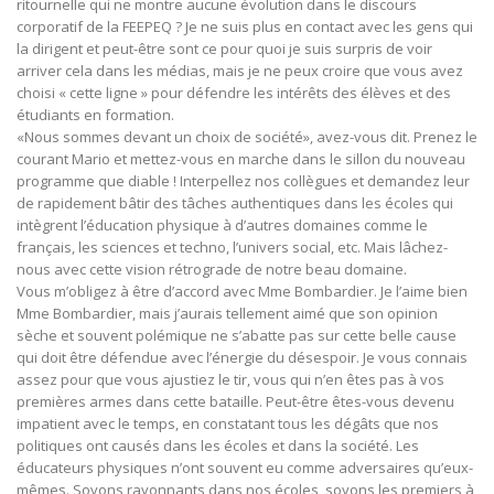
ritournelle qui ne montre aucune évolution dans le discours
corporatif de la FEEPEQ ? Je ne suis plus en contact avec les gens qui
la dirigent et peut-être sont ce pour quoi je suis surpris de voir
arriver cela dans les médias, mais je ne peux croire que vous avez
choisi « cette ligne » pour défendre les intérêts des élèves et des
étudiants en formation.
«Nous sommes devant un choix de société», avez-vous dit. Prenez le
courant Mario et mettez-vous en marche dans le sillon du nouveau
programme que diable ! Interpellez nos collègues et demandez leur
de rapidement bâtir des tâches authentiques dans les écoles qui
intègrent l’éducation physique à d’autres domaines comme le
français, les sciences et techno, l’univers social, etc. Mais lâchez-
nous avec cette vision rétrograde de notre beau domaine.
Vous m’obligez à être d’accord avec Mme Bombardier. Je l’aime bien
Mme Bombardier, mais j’aurais tellement aimé que son opinion
sèche et souvent polémique ne s’abatte pas sur cette belle cause
qui doit être défendue avec l’énergie du désespoir. Je vous connais
assez pour que vous ajustiez le tir, vous qui n’en êtes pas à vos
premières armes dans cette bataille. Peut-être êtes-vous devenu
impatient avec le temps, en constatant tous les dégâts que nos
politiques ont causés dans les écoles et dans la société. Les
éducateurs physiques n’ont souvent eu comme adversaires qu’eux-
mêmes. Soyons rayonnants dans nos écoles, soyons les premiers à