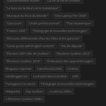
"Gouvernement ouvert"
"La vie la vie en société"
"Le livre les lecteurs et le numérique"
"Musique du Bout du Monde"
"One Laptop Per Child"
"Opossum"
"Ordre professionnel"
"Plan Numérique"
"Poitiers 2005"
"Pédagogie et nouvelles technologies"
"Réussite différenciée chez les filles et les garçons"
"Some posts with English content"
"Vie de député"
"Élection 2007 Ville de Québec"
"Élections Québec 2012"
"Élections Québec 2014"
"Évaluation des apprentissages"
Blogueur-reporter
CarrefourQc2006
Cinéma
EduBloggerCon
LesExplorateursduWeb
LIfIA
Partageons le savoir
Pédagogie et nouvelles technologies
Wikipédia
Zap-Québec
« Ludovia 2006 »
« Élections-Québec 2008 »