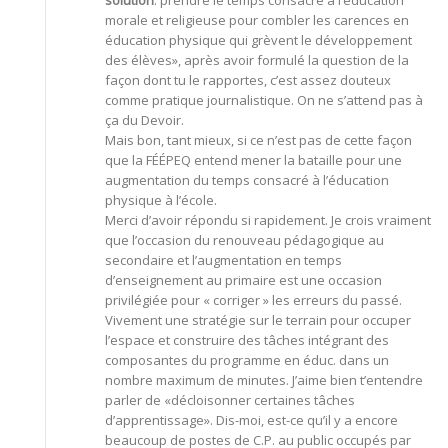
solution
: prendre le temps consacré à l’éducation
morale et religieuse pour combler les carences en
éducation physique qui grèvent le développement
des élèves», après avoir formulé la question de la
façon dont tu le rapportes, c’est assez douteux
comme pratique journalistique. On ne s’attend pas à
ça du Devoir.
Mais bon, tant mieux, si ce n’est pas de cette façon
que la FÉÉPEQ entend mener la bataille pour une
augmentation du temps consacré à l’éducation
physique à l’école.
Merci d’avoir répondu si rapidement. Je crois vraiment
que l’occasion du renouveau pédagogique au
secondaire et l’augmentation en temps
d’enseignement au primaire est une occasion
privilégiée pour « corriger » les erreurs du passé.
Vivement une stratégie sur le terrain pour occuper
l’espace et construire des tâches intégrant des
composantes du programme en éduc. dans un
nombre maximum de minutes. J’aime bien t’entendre
parler de «décloisonner certaines tâches
d’apprentissage». Dis-moi, est-ce qu’il y a encore
beaucoup de postes de C.P. au public occupés par